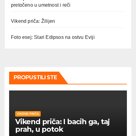
pretočeno u umetnost i reči
Vikend priča: Žilijen
Foto esej: Stari Edipsos na ostvu Eviji
PROPUSTILI STE
VIKEND PRIČA
Vikend priča: I bacih ga, taj
prah, u potok