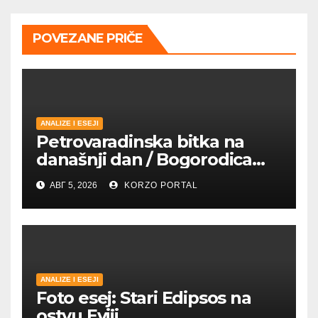
POVEZANE PRIČE
ANALIZE I ESEJI
Petrovaradinska bitka na
današnji dan / Bogorodica
pobednica u
АВГ 5, 2026
KORZO PORTAL
petrovaradinskom Podgrađu
ANALIZE I ESEJI
Foto esej: Stari Edipsos na
ostvu Eviji