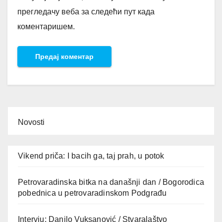
прегледачу веба за следећи пут када
коментаришем.
Novosti
Vikend priča: I bacih ga, taj prah, u potok
Petrovaradinska bitka na današnji dan / Bogorodica
pobednica u petrovaradinskom Podgrađu
Intervju: Danilo Vuksanović / Stvaralaštvo