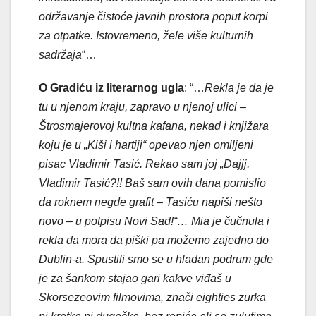
održavanje čistoće javnih prostora poput korpi
za otpatke. Istovremeno, žele više kulturnih
sadržaja
“…
O Gradiću iz literarnog ugla
: “…
Rekla je da je
tu u njenom kraju, zapravo u njenoj ulici –
Štrosmajerovoj kultna kafana, nekad i knjižara
koju je u „Kiši i hartiji“ opevao njen omiljeni
pisac Vladimir Tasić. Rekao sam joj „Dajjj,
Vladimir Tasić?!! Baš sam ovih dana pomislio
da roknem negde grafit – Tasiću napiši nešto
novo – u potpisu Novi Sad!“… Mia je čučnula i
rekla da mora da piški pa možemo zajedno do
Dublin-a. Spustili smo se u hladan podrum gde
je za šankom stajao gari kakve viđaš u
Skorsezeovim filmovima, znači eighties zurka