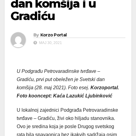
dan komšija i u
Gradiću
By
Korzo Portal
МАЈ 30, 2021
U Podgrađu Petrovaradinske tvrđave –
Gradiću, prvi put obeležen je Svetski dan
komšija (28. maj 2021). Foto esej.
Korzoportal.
Foto kooncept: Kaća Lazukić Ljubinković
U lokalnoj zajednici Podgrađa Petrovaradinske
tvrđave – Gradiću, živi oko hiljadu stanovnika.
Ovo je sredina koja je posle Drugog svetskog
rata bila spavaonica bez ikakvih sadržaja osim