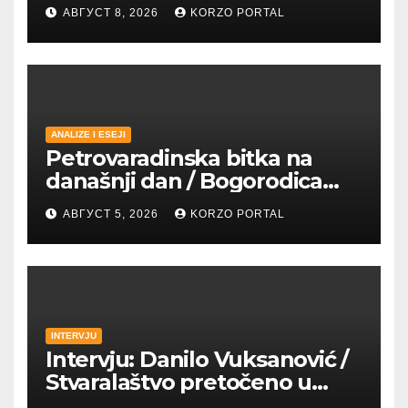
АВГУСТ 8, 2026
KORZO PORTAL
ANALIZE I ESEJI
Petrovaradinska bitka na
današnji dan / Bogorodica
pobednica u
АВГУСТ 5, 2026
KORZO PORTAL
petrovaradinskom Podgrađu
INTERVJU
Intervju: Danilo Vuksanović /
Stvaralaštvo pretočeno u
umetnost i reči