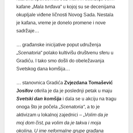
kafane „
Mala tvrđava
“ u kojoj su se decenijama
okupljale viđene ličnosti Novog Sada. Nestala
je kafana, vreme je donelo promene i nove
sadržaje…
… građanske inicijative poput udruženja
„
Scenatoria
“ polako kultivišu društvenu sferu u
Gradiću. I tako smo došli do obeležavanja
Svetskog dana komšija…
… stanovnica Gradića
Zvjezdana Tomašević
Josifov
otkrila je da je poslednji petak u maju
Svetski dan komšija
i dala se u akciju na tragu
onoga što je počela „
Scenatoria“
, a to je
aktivizam u lokalnoj zajednici – „
Volim da je
moj dom čist, pa volim da je takva i moja
okolina. U ime neformalne grupe građana