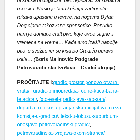
ni kratka ni dugačka, bez repića ali sa zulufima
u kocku. Nosio je belu košulju zadignutih
rukava upasanu u levare, na nogama Dylan
Dog cipele takozvane spenserice. Ponudio
nam je domaće craft pivo koje ovde stigne s
vremena na vreme… Kada smo izašli napolje
bilo je svežije jer se kiša po Gradiću upravo
izlila… (
Boris Malinović: Podgrađe
Petrovaradinske tvrđave – Gradić utopija
)
PROČITAJTE I:
gradic-prostor-ponovo-otvara-
vrata/,
gradic-primopredaja-rodne-kuca-bana-
jelacica /
,
foto-esej-gradic-java-kao-san/
,
dogadjaj-u-fokusu-gradjanska-inicijativa-mreza-
komsija-u-gradicu/
,
tekst-u-fokusu-suburbium-
obasjava-petrovaradinski-gradic/
,
petrovaradinska-tvrdjava-okom-stranca/