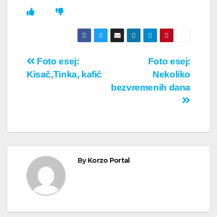
Кретање
Foto esej:
Foto esej:
Kisač,Tinka, kafić
Nekoliko
чланка
bezvremenih dana
By
Korzo Portal