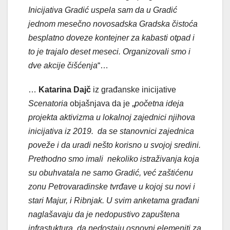
Inicijativa Gradić uspela sam da u Gradić
jednom mesečno novosadska Gradska čistoća
besplatno doveze kontejner za kabasti otpad i
to je trajalo deset meseci. Organizovali smo i
dve akcije čišćenja
“…
…
Katarina Dajč
iz građanske inicijative
Scenatoria
objašnjava da je „
početna ideja
projekta aktivizma u lokalnoj zajednici njihova
inicijativa iz 2019. da se stanovnici zajednica
poveže i da uradi nešto korisno u svojoj sredini.
Prethodno smo imali nekoliko istraživanja koja
su obuhvatala ne samo Gradić, već zaštićenu
zonu Petrovaradinske tvrđave u kojoj su novi i
stari Majur, i Ribnjak. U svim anketama građani
naglašavaju da je nedopustivo zapuštena
infrastuktura, da nedostaju osnovni elemeniti za