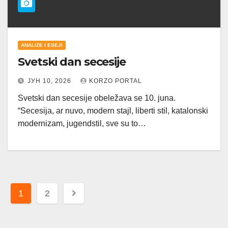
ANALIZE I ESEJI
Svetski dan secesije
ЈУН 10, 2026
KORZO PORTAL
Svetski dan secesije obeležava se 10. juna.
“Secesija, ar nuvo, modern stajl, liberti stil, katalonski
modernizam, jugendstil, sve su to…
Пагинација
1
2
чланака