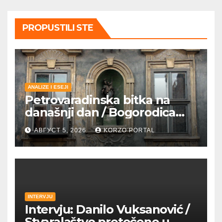
PROPUSTILI STE
ANALIZE I ESEJI
Petrovaradinska bitka na
današnji dan / Bogorodica
pobednica u
АВГУСТ 5, 2026
KORZO PORTAL
petrovaradinskom Podgrađu
INTERVJU
Intervju: Danilo Vuksanović /
Stvaralaštvo pretočeno u