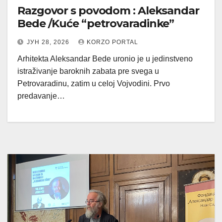
Razgovor s povodom : Aleksandar
Bede /Kuće “petrovaradinke”
ЈУН 28, 2026
KORZO PORTAL
Arhitekta Aleksandar Bede uronio je u jedinstveno
istraživanje baroknih zabata pre svega u
Petrovaradinu, zatim u celoj Vojvodini. Prvo
predavanje…