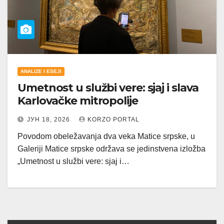
ANALIZE I ESEJI
Umetnost u službi vere: sjaj i slava
Karlovačke mitropolije
ЈУН 18, 2026
KORZO PORTAL
Povodom obeležavanja dva veka Matice srpske, u
Galeriji Matice srpske održava se jedinstvena izložba
„Umetnost u službi vere: sjaj i…