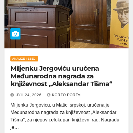
ANALIZE I ESEJI
Miljenku Jergoviću uručena
Međunarodna nagrada za
književnost „Aleksandar Tišma“
ЈУН 24, 2026
KORZO PORTAL
Miljenku Jergoviću, u Matici srpskoj, uručena je
Međunarodna nagrada za književnost „Aleksandar
Tišma“, za njegov celokupan književni rad. Nagradu
je…