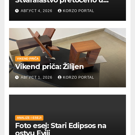
umetnost i reči
АВГУСТ 4, 2026
KORZO PORTAL
VIKEND PRIČA
Vikend priča: Žilijen
АВГУСТ 1, 2026
KORZO PORTAL
ANALIZE I ESEJI
Foto esej: Stari Edipsos na
ostvu Eviji