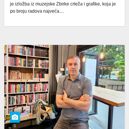
je izložba iz muzejske Zbirke crteža i grafike, koja je
po broju radova najveća…