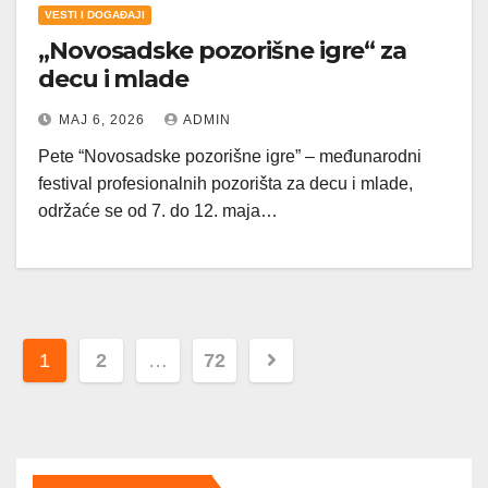
VESTI I DOGAĐAJI
„Novosadske pozorišne igre“ za
decu i mlade
МАЈ 6, 2026
ADMIN
Pete “Novosadske pozorišne igre” – međunarodni
festival profesionalnih pozorišta za decu i mlade,
održaće se od 7. do 12. maja…
Пагинација
1
2
…
72
чланака