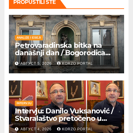
PROPUSTILI STE
ANALIZE I ESEJI
Petrovaradinska bitka na
današnji dan / Bogorodica
pobednica u
АВГУСТ 5, 2026
KORZO PORTAL
petrovaradinskom Podgrađu
INTERVJU
Intervju: Danilo Vuksanović /
Stvaralaštvo pretočeno u
umetnost i reči
АВГУСТ 4, 2026
KORZO PORTAL