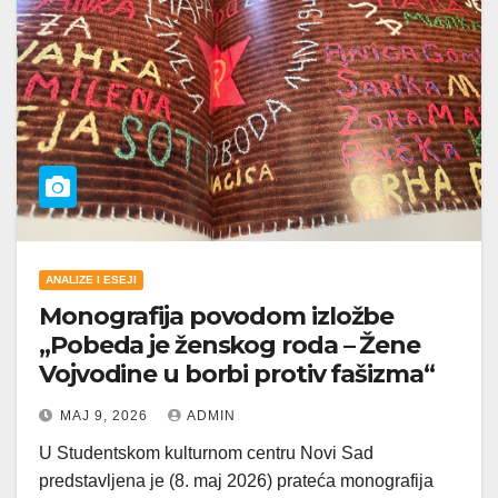
ANALIZE I ESEJI
Monografija povodom izložbe
„Pobeda je ženskog roda – Žene
Vojvodine u borbi protiv fašizma“
МАЈ 9, 2026
ADMIN
U Studentskom kulturnom centru Novi Sad
predstavljena je (8. maj 2026) prateća monografija