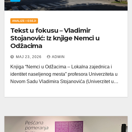
ANALIZE I ESEJI
Tekst u fokusu – Vladimir
Stojanović: Iz knjige Nemci u
Odžacima
МАЈ 23, 2026
ADMIN
Knjiga “Nemci u Odžacima – Lokalna zajednica i
identitet naseljenog mesta” profesora Univerziteta u
Novom Sadu Vladimira Stojanovića (Univerzitet u…