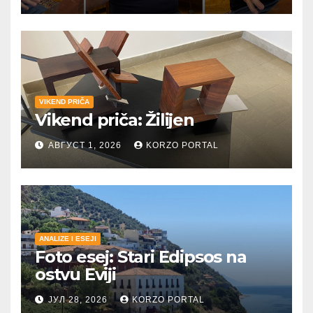
VIKEND PRIČA
Vikend priča: Žilijen
АВГУСТ 1, 2026
KORZO PORTAL
ANALIZE I ESEJI
Foto esej: Stari Edipsos na
ostvu Eviji
ЈУЛ 28, 2026
KORZO PORTAL