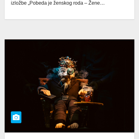
izložbe „Pobeda je ženskog roda – Žene…