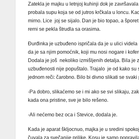
Zatekla je majku u letnjoj kuhinji dok je završaval
probala supu koja se od jutros krčkala u loncu. Ka
mirno. Lice joj se sijalo. Dan je bio topao, a šporet
rerni se pekla štrudla sa orasima.
Đurđinka je uzbuđeno ispričala da je u ulici videl
da je sa njim pomoćnik, koji mu nosi nogare i koferč
Dodala je još nekoliko izmišljenih detalja. Bila je 
uzbuđenosti nije popuštalo. Trajalo je od kako su se
jednom reči: čarobno. Bilo bi divno slikati se svaki
-Pa dobro, slikaćemo se i mi ako se svi slikaju, zak
kada ona pristine, sve je bilo rešeno.
-Ali nećemo bez oca i Stevice, dodala je.
Kada je aparat škljocnuo, majka je u sredini spoko
čuvala za svečanije prilike. Kosu je samo popravil