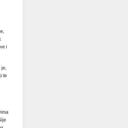
ve,
k
ve i
 je,
o te
svima
šije
og