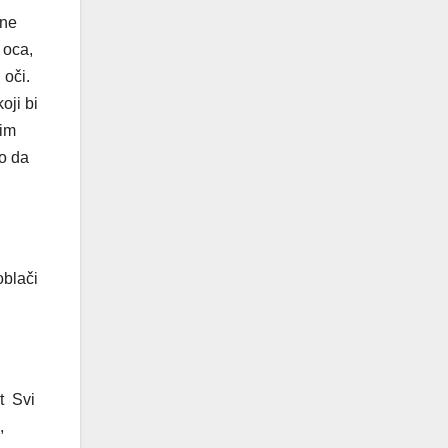
sne
 oca,
 oči.
oji bi
lim
io da
oblači
t Svi
,