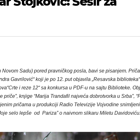
ar Stojković: Šešir za
u Novom Sadu) pored pravničkog posla, bavi se pisanjem. Priča
dra Gavrilović“ koji je po 12. put objavila „Resavska biblioteka“
dova“Crte i reze 12“ sa konkursa u PDF-u na sajtu Biblioteke. O
b
e priče”, knjige “Marija Trandafil najveća dobrotvorka u Srba”, 
njenim pričama u produkciji Radio Televizije Vojvodine snimljeni
Moje selo lepše od Pariza” o naivnom slikaru Miletu Davidoviću