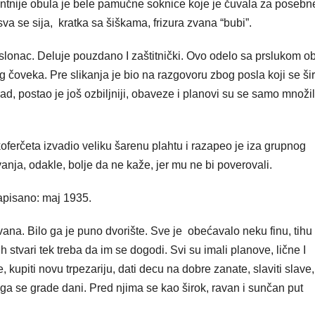
ntnije obula je bele pamučne soknice koje je čuvala za posebn
 sva se sija, kratka sa šiškama, frizura zvana “bubi”.
 i oslonac. Deluje pouzdano I zaštitnički. Ovo odelo sa prslukom ob
og čoveka. Pre slikanja je bio na razgovoru zbog posla koji se ši
d, postao je još ozbiljniji, obaveze i planovi su se samo množil
 koferčeta izvadio veliku šarenu plahtu i razapeo je iza grupnog
anja, odakle, bolje da ne kaže, jer mu ne bi poverovali.
zapisano: maj 1935.
ovana. Bilo ga je puno dvorište. Sve je obećavalo neku finu, tihu
 stvari tek treba da im se dogodi. Svi su imali planove, lične I
te, kupiti novu trpezariju, dati decu na dobre zanate, slaviti slave,
 čega se grade dani. Pred njima se kao širok, ravan i sunčan put