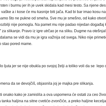
rsten i burmu jer ih je uvek skidala kad mesi testo. Sa njene de
o vaške a i kose će mu kasnije biti jača. Kad bi bar imao kosu na
i samo što ne pukne od smeha. Sve mu je smešno, od kako otvori
ozbilji nije pomogla. Na pamet mu nije padao nijedan događaj k
o” za slikanje. Pravo iz igre utrčao je na sliku. Dugme na otešnja
alama se vidi da mu je igra važnija od svega. Niko nije primet
o stao pored mame.
 ljuta jer se nije obukla po svojoj želji a toliko voli da se lepo 
remena da se devojčiš, objasnila joj je majka pre slikanja.
ti onako kako je zamislila a ova uspomena će ostati za ceo živo
a tanka haljina na sitne cvetiće-zvončiće, a preko haljine kecelja