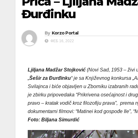
Priča – Ljiljana Madž
Đurđinku
By
Korzo Portal
ФЕБ 16, 2022
Ljiljana Madžar Stojković
(Novi Sad, 1953 – živi 
„
Šešir za Đurđinku
“ je sa Književnog konkursa „An
Svilajnca i biće objavljen u Zborniku izabranih ra
je zbirku pripovedaka “Prikrivena osećajnost i drug
pravo – kratak vodič kroz filozofiju prava”, prema 
dokumentarni filmovi: “Matinei kod gospođe Ile”, “
Foto: Biljana Simurdić