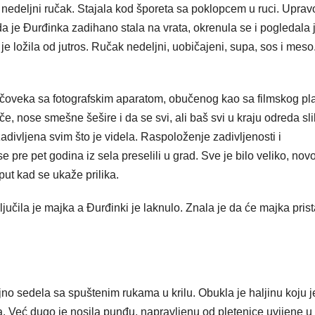
a nedeljni ručak. Stajala kod šporeta sa poklopcem u ruci. Uprav
da je Đurđinka zadihano stala na vrata, okrenula se i pogledala 
 je ložila od jutros. Ručak nedeljni, uobičajeni, supa, sos i meso
a čoveka sa fotografskim aparatom, obučenog kao sa filmskog pl
e, nose smešne šešire i da se svi, ali baš svi u kraju odreda sli
zadivljena svim što je videla. Raspoloženje zadivljenosti i
 pre pet godina iz sela preselili u grad. Sve je bilo veliko, novo
 put kad se ukaže prilika.
ljučila je majka a Đurđinki je laknulo. Znala je da će majka prist
jno sedela sa spuštenim rukama u krilu. Obukla je haljinu koju j
a. Već dugo je nosila punđu, napravljenu od pletenice uvijene u