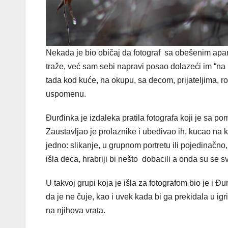
Nekada je bio običaj da fotograf sa obešenim apa
traže, već sam sebi napravi posao dolazeći im “na n
tada kod kuće, na okupu, sa decom, prijateljima, ro
uspomenu.
Đurđinka je izdaleka pratila fotografa koji je sa po
Zaustavljao je prolaznike i ubeđivao ih, kucao na 
jedno: slikanje, u grupnom portretu ili pojedinačno, 
išla deca, hrabriji bi nešto dobacili a onda su se sv
U takvoj grupi koja je išla za fotografom bio je i Đ
da je ne čuje, kao i uvek kada bi ga prekidala u igr
na njihova vrata.