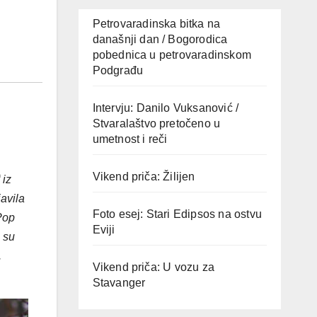
Petrovaradinska bitka na
današnji dan / Bogorodica
pobednica u petrovaradinskom
Podgrađu
Intervju: Danilo Vuksanović /
Stvaralaštvo pretočeno u
umetnost i reči
Vikend priča: Žilijen
 iz
javila
Foto esej: Stari Edipsos na ostvu
“Pop
Eviji
 su
.
Vikend priča: U vozu za
Stavanger