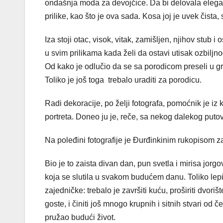
ondašnja moda za devojčice. Da bi delovala elega
prilike, kao što je ova sada. Kosa joj je uvek čista,
Iza stoji otac, visok, vitak, zamišljen, njihov stub
u svim prilikama kada želi da ostavi utisak ozbiljn
Od kako je odlučio da se sa porodicom preseli u gra
Toliko je još toga trebalo uraditi za porodicu.
Radi dekoracije, po želji fotografa, pomoćnik je iz
portreta. Doneo ju je, reče, sa nekog dalekog putov
Na poleđini fotografije je Đurđinkinim rukopisom 
Bio je to zaista divan dan, pun svetla i mirisa jorg
koja se slutila u svakom budućem danu. Toliko lepih
zajedničke: trebalo je završiti kuću, proširiti dvoriš
goste, i činiti još mnogo krupnih i sitnih stvari od
pružao budući život.