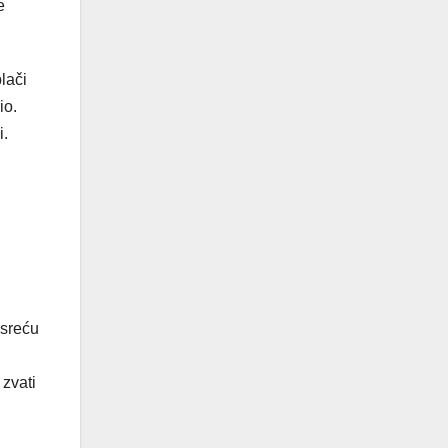
e
lači
rio.
i.
 sreću
 zvati