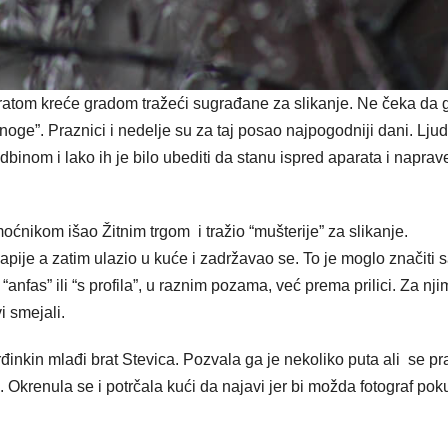
ratom kreće gradom tražeći sugrađane za slikanje. Ne čeka da 
oge”. Praznici i nedelje su za taj posao najpogodniji dani. Ljud
dbinom i lako ih je bilo ubediti da stanu ispred aparata i naprav
moćnikom išao Žitnim trgom i tražio “mušterije” za slikanje.
kapije a zatim ulazio u kuće i zadržavao se. To je moglo značiti
“anfas” ili “s profila”, u raznim pozama, već prema prilici. Za nj
i smejali.
urđinkin mlađi brat Stevica. Pozvala ga je nekoliko puta ali se pr
i. Okrenula se i potrčala kući da najavi jer bi možda fotograf pok