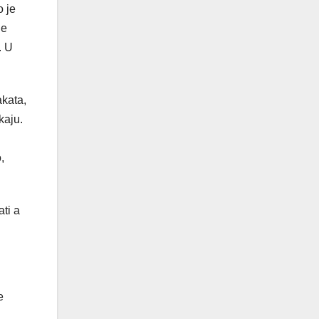
o je
je
. U
akata,
kaju.
,
ati a
e