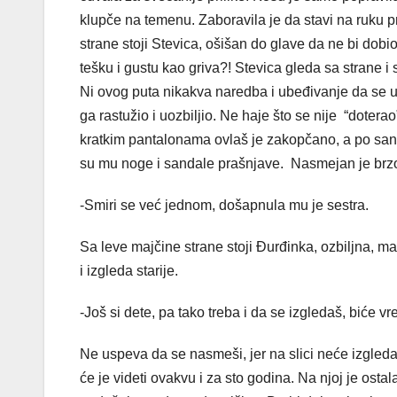
klupče na temenu. Zaboravila je da stavi na ruku p
strane stoji Stevica, ošišan do glave da ne bi dobi
tešku i gustu kao griva?! Stevica gleda sa strane 
Ni ovog puta nikakva naredba i ubeđivanje da se u
ga rastužio i uozbiljio. Ne haje što se nije “dotera
kratkim pantalonama ovlaš je zakopčano, a po sand
su mu noge i sandale prašnjave. Nasmejan je brz
-Smiri se već jednom, došapnula mu je sestra.
Sa leve majčine strane stoji Đurđinka, ozbiljna, malo
i izgleda starije.
-Još si dete, pa tako treba i da se izgledaš, biće v
Ne uspeva da se nasmeši, jer na slici neće izgleda
će je videti ovakvu i za sto godina. Na njoj je ostal