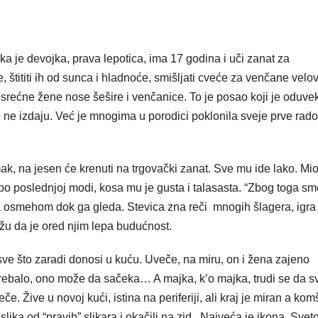
ka je devojka, prava lepotica, ima 17 godina i uči zanat za
, štititi ih od sunca i hladnoće, smišljati cveće za venčane velo
 srećne žene nose šešire i venčanice. To je posao koji je oduve
e ne izdaju. Već je mnogima u porodici poklonila sveje prve rado
ak, na jesen će krenuti na trgovački zanat. Sve mu ide lako. Mio
po poslednjoj modi, kosa mu je gusta i talasasta. “Zbog toga sm
 sa osmehom dok ga gleda. Stevica zna reči mnogih šlagera, igra
lažu da je ored njim lepa budućnost.
a sve što zaradi donosi u kuću. Uveče, na miru, on i žena zajeno
 trebalo, ono može da sačeka… A majka, k’o majka, trudi se da 
e. Žive u novoj kući, istina na periferiji, ali kraj je miran a kom
slika od “pravih” slikara i okačili na zid. Najveća je ikona Svet