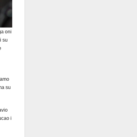
ga oni
i su
e
 samo
ima su
avio
ucao i