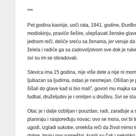
***
Pet godina kasnije, uoči rata, 1941. godine, Đurđin
modiskinju, praviće šešire, ulepšavati ženske glave
jednom reči, deliće sreću sa ženama, jer veruje da
želela i radiće ga sa zadovoljstvom sve dok je ruk
svi su im se obradovali.
Stevica ima 15 godina, nije više dete a nije ni mom
ljubazan sa ljudima, ostao je nesmejan. Ošišan je 
šišali do glave kad si bio mali”, govori mu majka
fudbal, druželjubiv je i omiljen u društvu. Svi se s
Otac je i dalje ozbiljan i pouzdan, radi, zarađuje 
planiraju i raspoređuju novac: ovo se mora, ovi bi
ugodi, izgladi sukobe, omekša reči da život mirno teč
dobre. Imaju nov nameštaj, kupili su čak i nekoliko 