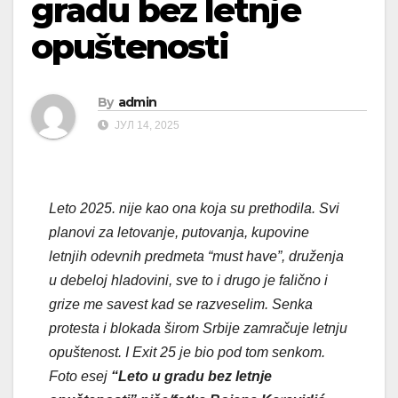
gradu bez letnje
opuštenosti
By
admin
ЈУЛ 14, 2025
Leto 2025. nije kao ona koja su prethodila. Svi
planovi za letovanje, putovanja, kupovine
letnjih odevnih predmeta “must have”, druženja
u debeloj hladovini, sve to i drugo je falično i
grize me savest kad se razveselim. Senka
protesta i blokada širom Srbije zamračuje letnju
opuštenost. I Exit 25 je bio pod tom senkom.
Foto esej
“Leto u gradu bez letnje