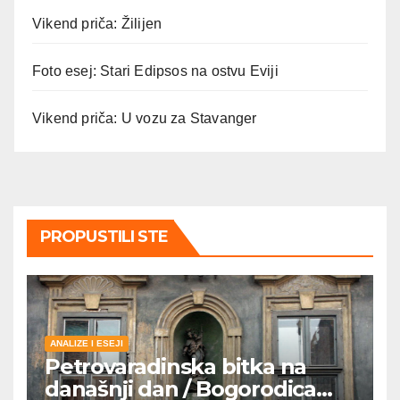
Vikend priča: Žilijen
Foto esej: Stari Edipsos na ostvu Eviji
Vikend priča: U vozu za Stavanger
PROPUSTILI STE
ANALIZE I ESEJI
Petrovaradinska bitka na
današnji dan / Bogorodica