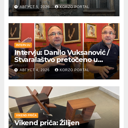
pobednica u
АВГУСТ 5, 2026
KORZO PORTAL
petrovaradinskom Podgrađu
INTERVJU
Intervju: Danilo Vuksanović /
Stvaralaštvo pretočeno u
umetnost i reči
АВГУСТ 4, 2026
KORZO PORTAL
VIKEND PRIČA
Vikend priča: Žilijen