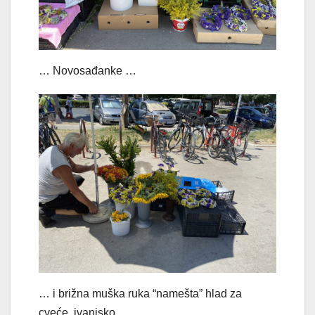
… Novosađanke …
… i brižna muška ruka “namešta” hlad za
cveće, ivanjsko…