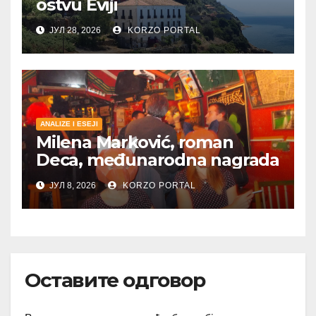
ostvu Eviji
ЈУЛ 28, 2026
KORZO PORTAL
ANALIZE I ESEJI
Milena Marković, roman
Deca, međunarodna nagrada
ЈУЛ 8, 2026
KORZO PORTAL
Оставите одговор