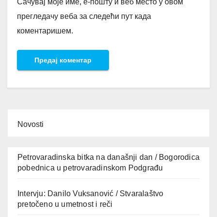
Сачувај моје име, е-пошту и веб место у овом
прегледачу веба за следећи пут када
коментаришем.
Novosti
Petrovaradinska bitka na današnji dan / Bogorodica
pobednica u petrovaradinskom Podgrađu
Intervju: Danilo Vuksanović / Stvaralaštvo
pretočeno u umetnost i reči