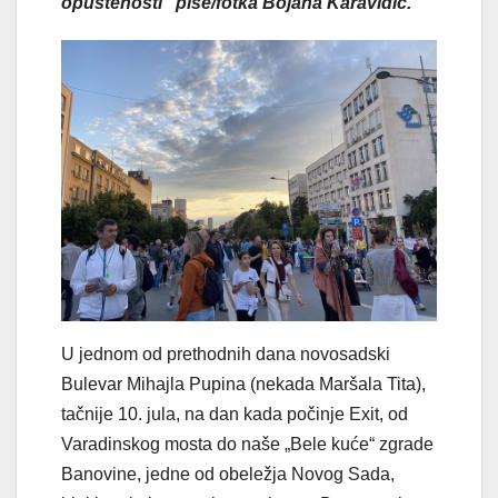
opuštenosti” piše/fotka Bojana Karavidić.
U jednom od prethodnih dana novosadski
Bulevar Mihajla Pupina (nekada Maršala Tita),
tačnije 10. jula, na dan kada počinje Exit, od
Varadinskog mosta do naše „Bele kuće“ zgrade
Banovine, jedne od obeležja Novog Sada,