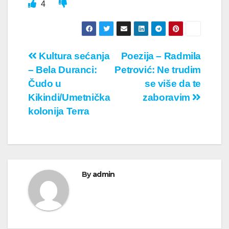
4
Кретање
Kultura sećanja
Poezija – Radmila
– Bela Duranci:
Petrović: Ne trudim
чланка
Čudo u
se više da te
Kikindi/Umetnička
zaboravim
kolonija Terra
By
admin