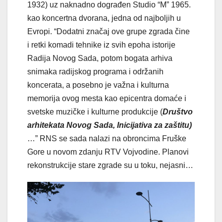
1932) uz naknadno dograđen Studio “M” 1965.
kao koncertna dvorana, jedna od najboljih u
Evropi. “Dodatni značaj ove grupe zgrada čine
i retki komadi tehnike iz svih epoha istorije
Radija Novog Sada, potom bogata arhiva
snimaka radijskog programa i održanih
koncerata, a posebno je važna i kulturna
memorija ovog mesta kao epicentra domaće i
svetske muzičke i kulturne produkcije (
Društvo
arhitekata Novog Sada, Inicijativa za zaštitu)
…” RNS se sada nalazi na obroncima Fruške
Gore u novom zdanju RTV Vojvodine. Planovi
rekonstrukcije stare zgrade su u toku, nejasni…