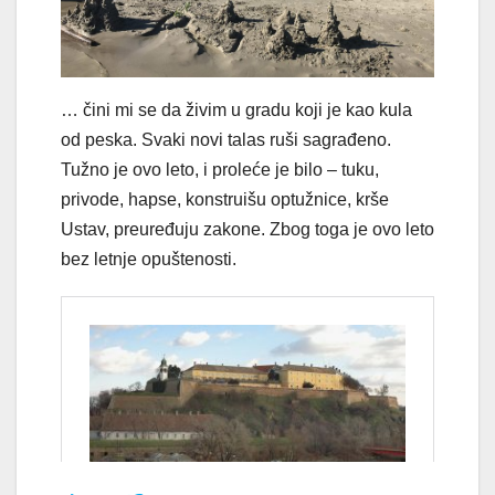
… čini mi se da živim u gradu koji je kao kula
od peska. Svaki novi talas ruši sagrađeno.
Tužno je ovo leto, i proleće je bilo – tuku,
privode, hapse, konstruišu optužnice, krše
Ustav, preuređuju zakone. Zbog toga je ovo leto
bez letnje opuštenosti.