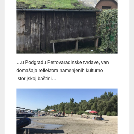
…u Podgrađu Petrovaradinske tvrđave, van
domašaja reflektora namenjenih kulturno
istorijskoj baštini…