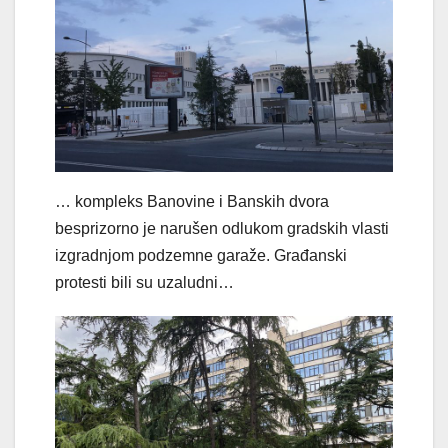
… kompleks Banovine i Banskih dvora
besprizorno je narušen odlukom gradskih vlasti
izgradnjom podzemne garaže. Građanski
protesti bili su uzaludni…