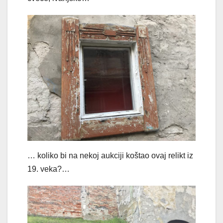
… koliko bi na nekoj aukciji koštao ovaj relikt iz
19. veka?…