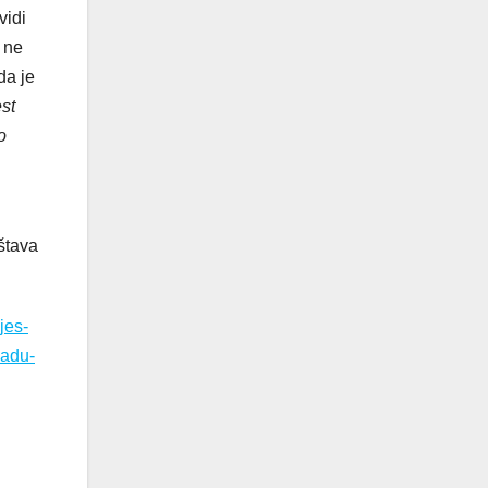
vidi
 ne
da je
st
o
štava
jes-
sadu-