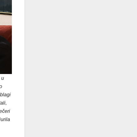
 u
o
 blagi
li,
ečeri
urila