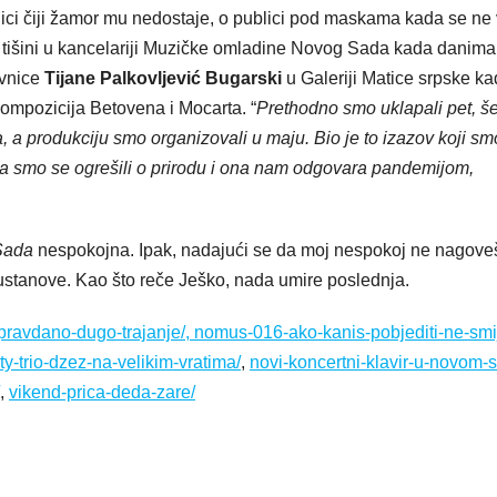
lici čiji žamor mu nedostaje, o publici pod maskama kada se ne 
tišini u kancelariji Muzičke omladine Novog Sada kada danima
avnice
Tijane Palkovljević Bugarski
u Galeriji Matice srpske ka
kompozicija Betovena i Mocarta. “
Prethodno smo uklapali pet, še
, a produkciju smo organizovali u maju. Bio je to izazov koji sm
 smo se ogrešili o prirodu i ona nam odgovara pandemijom,
Sada
nespokojna. Ipak, nadajući se da moj nespokoj ne nagove
stanove. Kao što reče Ješko, nada umire poslednja.
ravdano-dugo-trajanje/,
nomus-016-ako-kanis-pobjediti-ne-smi
-trio-dzez-na-velikim-vratima/
,
novi-koncertni-klavir-u-novom-
,
vikend-prica-deda-zare/