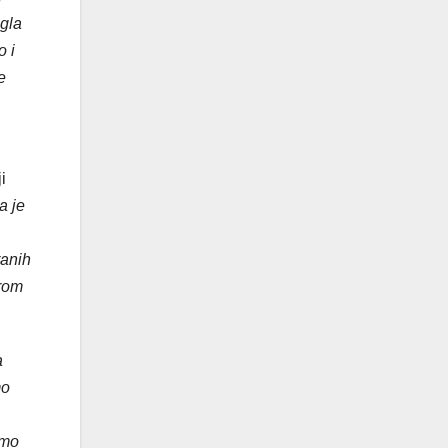
igla
o i
e
i
a je
ranih
irom
a
mo
smo