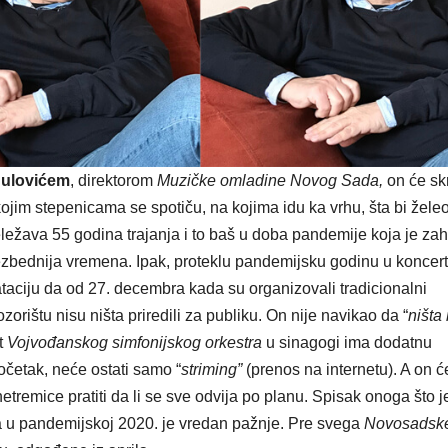
ulovićem
, direktorom
Muzičke omladine Novog Sada,
on će sk
 kojim stepenicama se spotiču, na kojima idu ka vrhu, šta bi žele
ležava 55 godina trajanja i to baš u doba pandemije koja je zah
 bezbednija vremena. Ipak, proteklu pandemijsku godinu u konce
ciju da od 27. decembra kada su organizovali tradicionalni
ištu nisu ništa priredili za publiku. On nije navikao da “
ništa
t
Vojvođanskog simfonijskog orkestra
u sinagogi ima dodatnu
očetak, neće ostati samo “
striming”
(prenos na internetu). A on ć
etremice pratiti da li se sve odvija po planu. Spisak onoga što j
a u pandemijskoj 2020. je vredan pažnje. Pre svega
Novosadsk