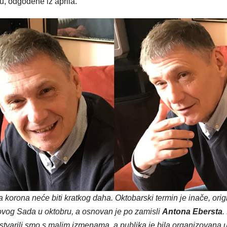
, odgođene iz aprila.
a korona neće biti kratkog daha. Oktobarski termin je inače, orig
vog Sada u oktobru, a osnovan je po zamisli
Antona Ebersta
.
tvarili smo s malim izmenama, a publika je bila organizovana 