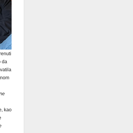
renuti
o da
vatila
rtnom
 ne
e, kao
e
e