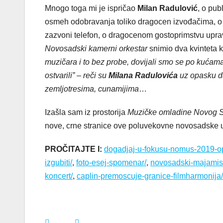
Mnogo toga mi je ispričao
Milan Radulović
, o pub
osmeh odobravanja toliko dragocen izvođačima, o 
zazvoni telefon, o dragocenom gostoprimstvu upr
Novosadski kamerni orkestar
snimio dva kvinteta 
muzičara i to bez probe, dovijali smo se po kućama
ostvarili” – reči su
Milana Radulovića
uz opasku da
zemljotresima, cunamijima
…
Izašla sam iz prostorija
Muzičke omladine Novog 
nove, crne stranice ove poluvekovne novosadske u
PROČITAJTE I:
dogadjaj-u-fokusu-nomus-2019-op
izgubiti/
,
foto-esej-spomenar/
,
novosadski-majamisty
koncert/
,
caplin-premoscuje-granice-filmharmonija/