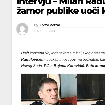
Intervju – Milan Rad
žamor publike uoči 
By
Korzo Portal
МАР 12, 2021
Uoči koncerta Vojvođanskog simfonijskog orkestra
Radulovićem
, u lokalnim krugovima poznatom k
Novog Sada.
Piše: Bojana Karavidić. Foto konc