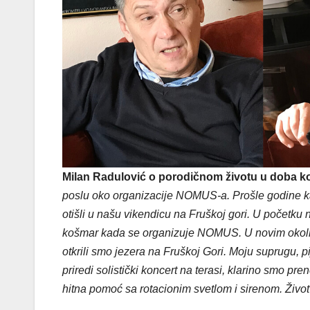
Milan Radulović o porodičnom životu u doba k
poslu oko organizacije NOMUS-a. Prošle godine k
otišli u našu vikendicu na Fruškoj gori. U početku n
košmar kada se organizuje NOMUS. U novim okolnos
otkrili smo jezera na Fruškoj Gori. Moju suprugu, p
priredi solistički koncert na terasi, klarino smo pre
hitna pomoć sa rotacionim svetlom i sirenom. Život