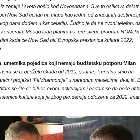
ta iz zemlje i sveta došlo kod Novosađana. Sve to oslikava delatn
dom Novi Sad ucrtan na mapu kao jedna od značajnih destinacij
kog dana dođem u kancelariju. Čudno je da ne zvoni telefon, d
ljna koncerata. Mnogo toga planiramo, pre svega program NOMUS
odini kada će Novi Sad biti Evropska prestonica
kulture 2022
,
n.
a, umetnika pojedica koji nemaju budžetsku potporu Milan
sira se iz budžetu Grada od 2010. godine. Trenutno smo na
nični projekat “FilMharmonija” u narednim mesecima, dva, tri. 
m se što će biti sa ovom institucijom i nadam se da neće utih
estonice kulture koja je zbog pandemije odložena za 2022. Im