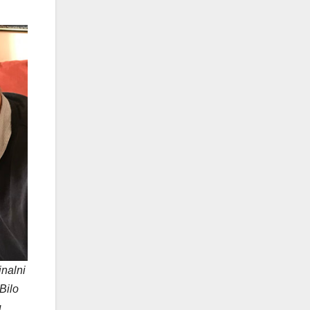
inalni
 Bilo
u