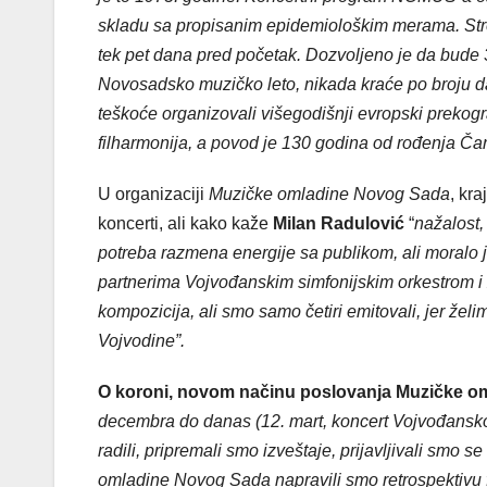
skladu sa propisanim epidemiološkim merama. Strep
tek pet dana pred početak. Dozvoljeno je da bude 
Novosadsko muzičko leto, nikada kraće po broju da
teškoće organizovali višegodišnji evropski prekogr
filharmonija, a povod je 130 godina od rođenja Čarl
U organizaciji
Muzičke omladine Novog Sada
, kr
koncerti, ali kako kaže
Milan Radulović
“
nažalost,
potreba razmena energije sa publikom, ali moralo j
partnerima Vojvođanskim simfonijskim orkestrom i
kompozicija, ali smo samo četiri emitovali, jer ž
Vojvodine”.
O koroni, novom načinu poslovanja Muzičke om
decembra do danas (12. mart, koncert Vojvođanskog
radili, pripremali smo izveštaje, prijavljivali sm
omladine Novog Sada napravili smo retrospektivu f