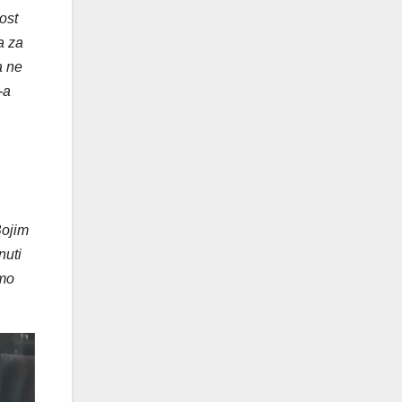
ost
a za
a ne
-a
Bojim
nuti
amo