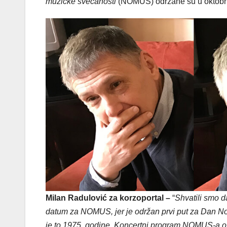
muzičke svečanosti
(NOMUS) održane su u oktobru
Milan Radulović za korzoportal –
“
Shvatili smo d
datum za NOMUS, jer je održan prvi put za Dan No
je to 1975. godine. Koncertni program NOMUS-a os