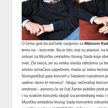
O čemu god da počnete razgovor sa
Milanom Rad
temu na – koncerte, šta je bilo, koji su planovi, na
ostvari za
Muzičku omladinu Novog Sada
koja obe
svet. Zla sreća, jer su velika slavlja odložena za
smislu označava uspešnom, mada uz setnu konstata
Novogodišnji gala koncert
u Srpskom narodnom pozor
radimo skoro tri meseca
”. Stoga, večerašnji koncer
vrednost – ponovo će se čuti žamor publike pred p
i na svakom koncertu stojati iza poslednjeg reda i n
Muzička omladina Novog Sada
koncertno ostvaril