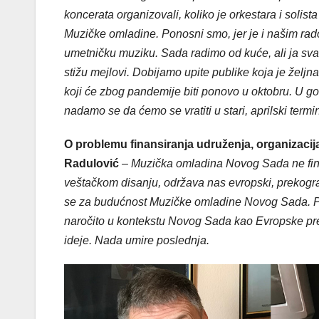
koncerata organizovali, koliko je orkestara i solis
Muzičke omladine. Ponosni smo, jer je i našim ra
umetničku muziku. Sada radimo od kuće, ali ja sva
stižu mejlovi. Dobijamo upite publike koja je že
koji će zbog pandemije biti ponovo u oktobru. U g
nadamo se da ćemo se vratiti u stari, aprilski termi
O problemu finansiranja udruženja, organizacij
Radulović
–
Muzička omladina Novog Sada ne fina
veštačkom disanju, održava nas evropski, prekogra
se za budućnost Muzičke omladine Novog Sada. Pita
naročito u kontekstu Novog Sada kao Evropske pr
ideje. Nada umire poslednja.