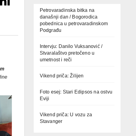
mi
Petrovaradinska bitka na
današnji dan / Bogorodica
pobednica u petrovaradinskom
Podgrađu
Intervju: Danilo Vuksanović /
Stvaralaštvo pretočeno u
umetnost i reči
om
Vikend priča: Žilijen
dine
Foto esej: Stari Edipsos na ostvu
Eviji
Vikend priča: U vozu za
Stavanger