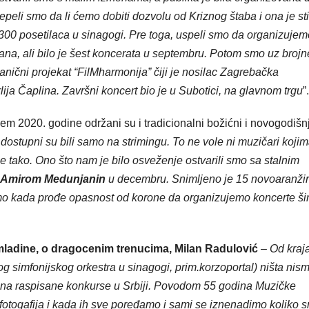
eli smo da li ćemo dobiti dozvolu od Kriznog štaba i ona je st
300 posetilaca u sinagogi. Pre toga, uspeli smo da organizujem
na, ali bilo je šest koncerata u septembru. Potom smo uz brojn
anični projekat “FilMharmonija” čiji je nosilac Zagrebačka
ija Čaplina. Završni koncert bio je u Subotici, na glavnom trgu
”.
ajem 2020. godine održani su i tradicionalni božićni i novogodišnj
 dostupni su bili samo na strimingu. To ne vole ni muzičari kojim
e tako. Ono što nam je bilo osveženje ostvarili smo sa stalnim
Amirom Medunjanin
u decembru. Snimljeno je 15 novoaranži
elimo kada prođe opasnost od korone da organizujemo koncerte š
ladine, o dragocenim trenucima, Milan Radulović
–
Od kraj
 simfonijskog orkestra u sinagogi, prim.korzoportal) ništa nis
o se na raspisane konkurse u Srbiji. Povodom 55 godina Muzičke
otogafija i kada ih sve poređamo i sami se iznenadimo koliko 