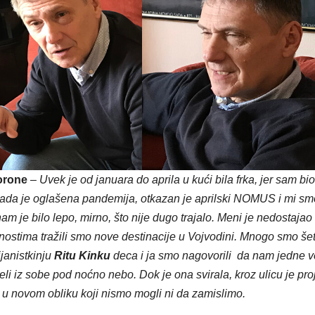
orone
–
Uvek je od januara do aprila u kući bila frka, jer sam bio
ada je oglašena pandemija, otkazan je aprilski NOMUS i mi sm
am je bilo lepo, mirno, što nije dugo trajalo. Meni je nedostajao
tima tražili smo nove destinacije u Vojvodini. Mnogo smo šeta
ijanistkinju
Ritu Kinku
deca i ja smo nagovorili da nam jedne v
neli iz sobe pod noćno nebo. Dok je ona svirala, kroz ulicu je proj
 u novom obliku koji nismo mogli ni da zamislimo.