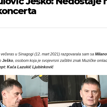
ulović Ješko: Nedostaje 
koncerta
 večeras u Sinagogi (12. mart 2021) razgovarala sam sa
Milan
ao
Ješko
, osobom koja je svojevrsni zaštitni znak Muzičke omla
ept: Kaća Lazukić Ljubinković