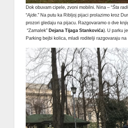
Dok obuvam cipele, zvoni mobilni. Nina – “
Šta rad
“
Ajde.
” Na putu ka Ribljoj pijaci prolazimo kroz Duna
prozori gledaju na pijacu. Razgovaramo o dve knj
“Zamalek”
Dejana Tijaga Stankovića
). U parku j
Parking bejbi kolica, mladi roditelji razgovaraju 