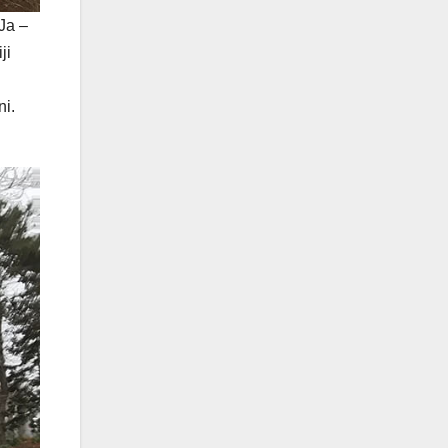
“Ja –
ji
ni.