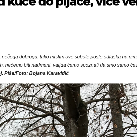
d kuće do pijace, vice ve
nečega dobroga, tako mislim ove subote posle odlaska na pija
ih, nećemo biti nadmeni, valjda ćemo spoznati da smo samo čes
j. Piše/Foto: Bojana Karavidić