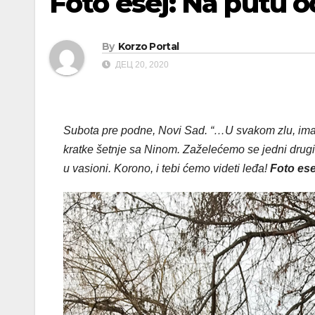
Foto esej: Na putu o
By
Korzo Portal
ДЕЦ 20, 2020
Subota pre podne, Novi Sad. “…U svakom zlu, ima 
kratke šetnje sa Ninom. Zaželećemo se jedni drug
u vasioni. Korono, i tebi ćemo videti leđa!
Foto ese