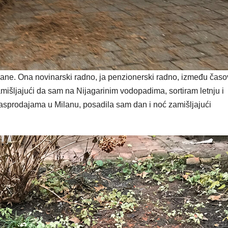
ane. Ona novinarski radno, ja penzionerski radno, između čas
mišljajući da sam na Nijagarinim vodopadima, sortiram letnju i
asprodajama u Milanu, posadila sam dan i noć zamišljajući