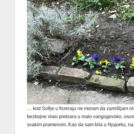
… kod Sofije u frizeraju ne moram da zamišljam ni
bezbojne vlasi pretvara u malo vangogovsko, osunča
svakim pramenom. Kao da sam bila u Njujorku, na 