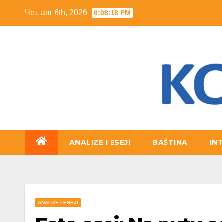
Skip
Чет. авг 6th, 2026
6:08:20 PM
to
content
ANALIZE I ESEJI
BAŠTINA
IN
ANALIZE I ESEJI