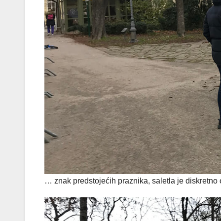
… znak predstojećih praznika, saletla je diskretno