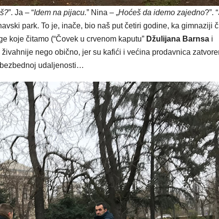
iš?
”. Ja – “
Idem na pijacu.
” Nina – „
Hoćeš da idemo zajedno
?”. 
vski park. To je, inače, bio naš put četiri godine, ka gimnaziji či
ige koje čitamo (“Čovek u crvenom kaputu”
Džulijana Barnsa
i
e živahnije nego obično, jer su kafići i većina prodavnica zatvore
na bezbednoj udaljenosti…