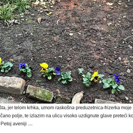
šta, jer telom krhka, umom raskošna preduzetnica-frizerka moje
no polje, te izlazim na ulicu visoko uzdignute glave preteći k
Petoj aveniji …