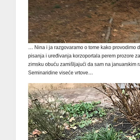
… Nina i ja razgovaramo o tome kako provodimo d
pisanja i uređivanja korzoportala perem prozore za
zimsku obuću zamišljajući da sam na januarskim r
Seminaridine viseće vrtove…