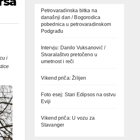
rsa
Petrovaradinska bitka na
današnji dan / Bogorodica
pobednica u petrovaradinskom
Podgrađu
Intervju: Danilo Vuksanović /
Stvaralaštvo pretočeno u
cu i
umetnost i reči
tice
Vikend priča: Žilijen
Foto esej: Stari Edipsos na ostvu
Eviji
Vikend priča: U vozu za
Stavanger