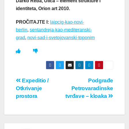
Darko Reba, Ulica – element strukture i
identiteta, Orion art 2010.
PROČITAJTE I:
lajpcig-kao-novi-
berlin
,
sentandreja-kao-mediteranski-
grad
,
novi-sad-i-svetojovanski-toponim
Кретање
Expeditio /
Podgrađe
Otkrivanje
Petrovaradinske
чланка
prostora
tvrđave – kloaka