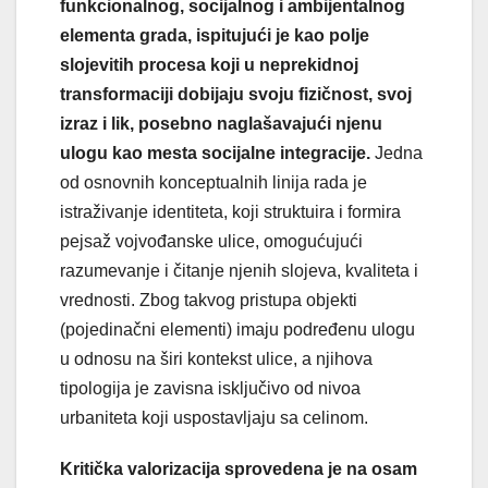
funkcionalnog, socijalnog i ambijentalnog
elementa grada, ispitujući je kao polje
slojevitih procesa koji u neprekidnoj
transformaciji dobijaju svoju fizičnost, svoj
izraz i lik, posebno naglašavajući njenu
ulogu kao mesta socijalne integracije.
Jedna
od osnovnih konceptualnih linija rada je
istraživanje identiteta, koji struktuira i formira
pejsaž vojvođanske ulice, omogućujući
razumevanje i čitanje njenih slojeva, kvaliteta i
vrednosti. Zbog takvog pristupa objekti
(pojedinačni elementi) imaju podređenu ulogu
u odnosu na širi kontekst ulice, a njihova
tipologija je zavisna isključivo od nivoa
urbaniteta koji uspostavljaju sa celinom.
Kritička valorizacija sprovedena je na osam