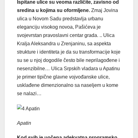
Ispitane ulice su veoma različite, zavisno od
sredina u kojima su oformljene.
Zmaj Jovina
ulica u Novom Sadu predstavlja urbanu
eleganciju visokog novoa, Pašićeva je
svojevrstan pravoslavni centar grada. .. Ulica
Kralja Aleksandra u Zrenjaninu, sa aspekta
strukture i identiteta je da su transformacije koje
su se u njoj dogodile često bile neprilagođene i
nesenzibilne… Ulica Srpskih vladara u Apatinu
je primer tipične glavne vojvođanske ulice,
usklađene dimenzionalno sa naseljem u kome
se nalazi…
Apatin
Kod svih je uočena adekvatna programsko