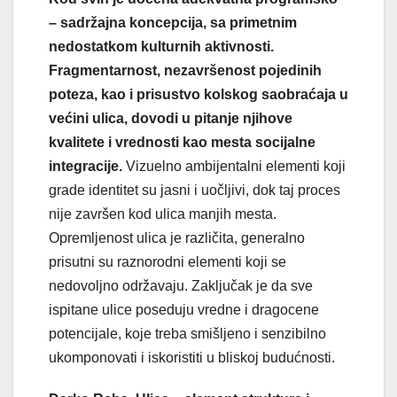
– sadržajna koncepcija, sa primetnim
nedostatkom kulturnih aktivnosti.
Fragmentarnost, nezavršenost pojedinih
poteza, kao i prisustvo kolskog saobraćaja u
većini ulica, dovodi u pitanje njihove
kvalitete i vrednosti kao mesta socijalne
integracije.
Vizuelno ambijentalni elementi koji
grade identitet su jasni i uočljivi, dok taj proces
nije završen kod ulica manjih mesta.
Opremljenost ulica je različita, generalno
prisutni su raznorodni elementi koji se
nedovoljno održavaju. Zaključak je da sve
ispitane ulice poseduju vredne i dragocene
potencijale, koje treba smišljeno i senzibilno
ukomponovati i iskoristiti u bliskoj budućnosti.