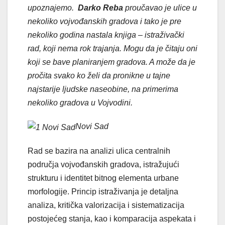
upoznajemo.
Darko Reba
proučavao je ulice u
nekoliko vojvođanskih gradova i tako je pre
nekoliko godina nastala knjiga – istraživački
rad, koji nema rok trajanja. Mogu da je čitaju oni
koji se bave planiranjem gradova. A može da je
pročita svako ko želi da pronikne u tajne
najstarije ljudske naseobine, na primerima
nekoliko gradova u Vojvodini.
Novi Sad
Rad se bazira na analizi ulica centralnih
područja vojvođanskih gradova, istražujući
strukturu i identitet bitnog elementa urbane
morfologije. Princip istraživanja je detaljna
analiza, kritička valorizacija i sistematizacija
postojećeg stanja, kao i komparacija aspekata i