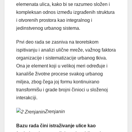
elemenata ulica, kako bi se razumeo složen i
kompleksan odnos između izgrađenih struktura
i otvorenih prostora kao integralnog i
jedinstvenog urbanog sistema.
Prvi deo rada se zasniva na teoretskom
ispitivanju i analizi ulične mreže, važnog faktora
organizacije i sistematizacije urbanog tkiva.
Ona je element koji u velikoj meri određuje i
kanališe životne procese svakog urbanog
miljea, zbog čega joj formu kontinuirano
transformišu i grade brojni činioci u složenoj
interakciji.
Zrenjanin
Bazu rada čini istraživanje ulice kao