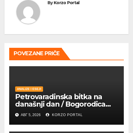
By
Korzo Portal
POVEZANE PRIČE
ANALIZE I ESEJI
Petrovaradinska bitka na
današnji dan / Bogorodica
pobednica u
АВГ 5, 2026
KORZO PORTAL
petrovaradinskom Podgrađu