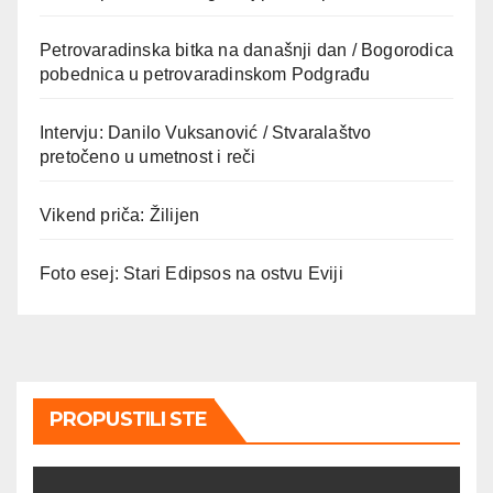
Petrovaradinska bitka na današnji dan / Bogorodica
pobednica u petrovaradinskom Podgrađu
Intervju: Danilo Vuksanović / Stvaralaštvo
pretočeno u umetnost i reči
Vikend priča: Žilijen
Foto esej: Stari Edipsos na ostvu Eviji
PROPUSTILI STE