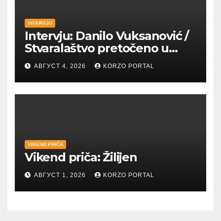
INTERVJU
Intervju: Danilo Vuksanović /
Stvaralaštvo pretočeno u
umetnost i reči
АВГУСТ 4, 2026
KORZO PORTAL
VIKEND PRIČA
Vikend priča: Žilijen
АВГУСТ 1, 2026
KORZO PORTAL