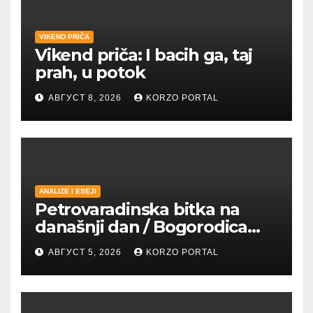
VIKEND PRIČA
Vikend priča: I bacih ga, taj
prah, u potok
АВГУСТ 8, 2026
KORZO PORTAL
ANALIZE I ESEJI
Petrovaradinska bitka na
današnji dan / Bogorodica
pobednica u
АВГУСТ 5, 2026
KORZO PORTAL
petrovaradinskom Podgrađu