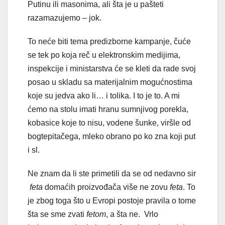
Putinu ili masonima, ali šta je u pašteti
razamazujemo – jok.
To neće biti tema predizborne kampanje, čuće
se tek po koja reč u elektronskim medijima,
inspekcije i ministarstva će se kleti da rade svoj
posao u skladu sa materijalnim mogućnostima
koje su jedva ako li… i tolika. I to je to. A mi
ćemo na stolu imati hranu sumnjivog porekla,
kobasice koje to nisu, vodene šunke, viršle od
bogtepitačega, mleko obrano po ko zna koji put
i sl.
Ne znam da li ste primetili da se od nedavno sir
feta
domaćih proizvođača više ne zovu
feta
. To
je zbog toga što u Evropi postoje pravila o tome
šta se sme zvati
fetom
, a šta ne. Vrlo