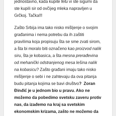
jednostavno, kada kupite
fetu
vi ste sigurni da
ste kupili sir od ovčijeg mleka napravljen u
Grčkoj. Tačka!!!
Zašto Srbija ima tako nisko mišljenje o svojim
građanima i nema potrebu da ih zaštiti
pravilima koja propisuju šta se sme zvati sirom,
a šta bi moralo biti označeno kao
proizvod nalik
siru
, šta je kobasica, a šta
mesna prerađevina
od mehanički odstranjenog mesa lešina nalik
na kobasicu
? Zašto građani imaju tako nisko
mišljenje o sebi i ne zahtevaju da ova pitanja
budu pitanja kojima se bavi društvo
?
Zoran
Đinđić je u jednom bio u pravu. Ako ne
možemo da pobedimo svetsku zaveru protiv
nas, da izađemo na kraj sa svetskim
ekonomskim krizama, zašto ne možemo da