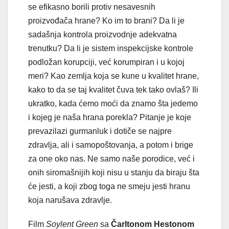
se efikasno borili protiv nesavesnih
proizvođača hrane? Ko im to brani? Da li je
sadašnja kontrola proizvodnje adekvatna
trenutku? Da li je sistem inspekcijske kontrole
podložan korupciji, već korumpiran i u kojoj
meri? Kao zemlja koja se kune u kvalitet hrane,
kako to da se taj kvalitet čuva tek tako ovlaš? Ili
ukratko, kada ćemo moći da znamo šta jedemo
i kojeg je naša hrana porekla? Pitanje je koje
prevazilazi gurmanluk i dotiče se najpre
zdravlja, ali i samopoštovanja, a potom i brige
za one oko nas. Ne samo naše porodice, već i
onih siromašnijih koji nisu u stanju da biraju šta
će jesti, a koji zbog toga ne smeju jesti hranu
koja narušava zdravlje.
Film
Soylent Green
sa
Čarltonom Hestonom