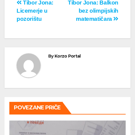
Кретање
Tibor Jona:
Tibor Jona: Balkon
Licemerje u
bez olimpijskih
чланка
pozorištu
matematičara
By
Korzo Portal
POVEZANE PRIČE