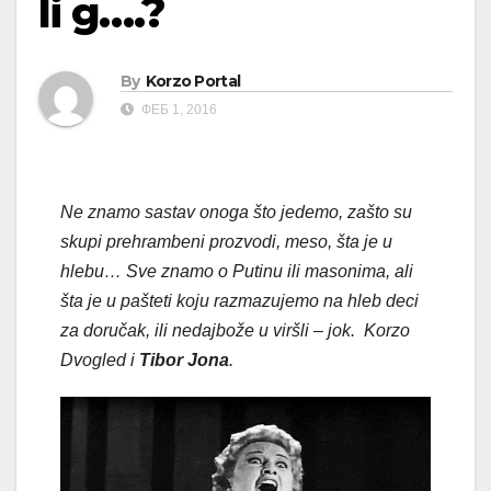
li g….?
By
Korzo Portal
ФЕБ 1, 2016
Ne znamo sastav onoga što jedemo, zašto su
skupi prehrambeni prozvodi, meso, šta je u
hlebu… Sve znamo o Putinu ili masonima, ali
šta je u pašteti koju razmazujemo na hleb deci
za doručak, ili nedajbože u viršli – jok. Korzo
Dvogled i
Tibor Jona
.