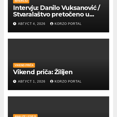
INTERVJU
Intervju: Danilo Vuksanović /
Stvaralaštvo pretočeno u
umetnost i reči
АВГУСТ 4, 2026
KORZO PORTAL
VIKEND PRIČA
Vikend priča: Žilijen
АВГУСТ 1, 2026
KORZO PORTAL
ANALIZE I ESEJI