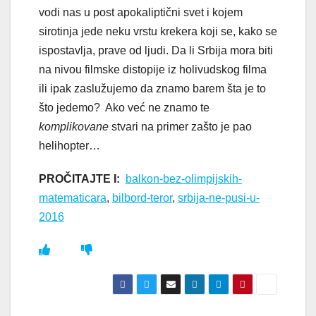
vodi nas u post apokaliptični svet i kojem
sirotinja jede neku vrstu krekera koji se, kako se
ispostavlja, prave od ljudi. Da li Srbija mora biti
na nivou filmske distopije iz holivudskog filma
ili ipak zaslužujemo da znamo barem šta je to
što jedemo? Ako već ne znamo te
komplikovane
stvari na primer zašto je pao
helihopter…
PROČITAJTE I:
balkon-bez-olimpijskih-
matematicara
,
bilbord-teror
,
srbija-ne-pusi-u-
2016