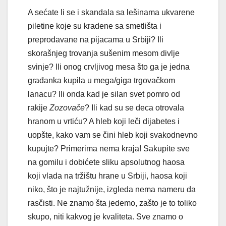
A sećate li se i skandala sa lešinama ukvarene
piletine koje su kradene sa smetlišta i
preprodavane na pijacama u Srbiji? Ili
skorašnjeg trovanja sušenim mesom divlje
svinje? Ili onog crvljivog mesa što ga je jedna
građanka kupila u mega/giga trgovačkom
lanacu? Ili onda kad je silan svet pomro od
rakije
Zozovače
? Ili kad su se deca otrovala
hranom u vrtiću? A hleb koji leči dijabetes i
uopšte, kako vam se čini hleb koji svakodnevno
kupujte? Primerima nema kraja! Sakupite sve
na gomilu i dobićete sliku apsolutnog haosa
koji vlada na tržištu hrane u Srbiji, haosa koji
niko, što je najtužnije, izgleda nema nameru da
rasčisti. Ne znamo šta jedemo, zašto je to toliko
skupo, niti kakvog je kvaliteta. Sve znamo o