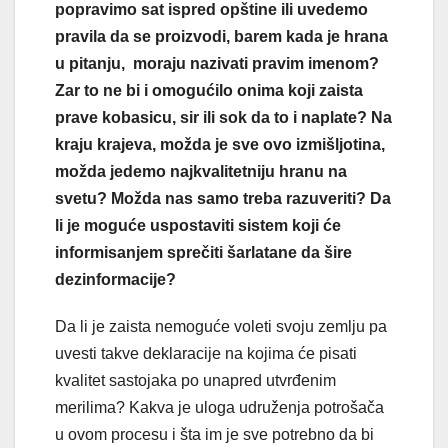
popravimo sat ispred opštine ili uvedemo
pravila da se proizvodi, barem kada je hrana
u pitanju, moraju nazivati pravim imenom?
Zar to ne bi i omogućilo onima koji zaista
prave kobasicu, sir ili sok da to i naplate? Na
kraju krajeva, možda je sve ovo izmišljotina,
možda jedemo najkvalitetniju hranu na
svetu? Možda nas samo treba razuveriti? Da
li je moguće uspostaviti sistem koji će
informisanjem sprečiti šarlatane da šire
dezinformacije?
Da li je zaista nemoguće voleti svoju zemlju pa
uvesti takve deklaracije na kojima će pisati
kvalitet sastojaka po unapred utvrđenim
merilima? Kakva je uloga udruženja potrošača
u ovom procesu i šta im je sve potrebno da bi