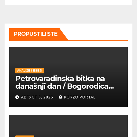
PROPUSTILI STE
ANALIZE I ESEJI
Petrovaradinska bitka na
današnji dan / Bogorodica
pobednica u
АВГУСТ 5, 2026
KORZO PORTAL
petrovaradinskom Podgrađu