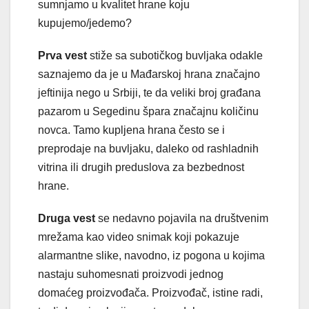
sumnjamo u kvalitet hrane koju
kupujemo/jedemo?
Prva vest
stiže sa subotičkog buvljaka odakle
saznajemo da je u Mađarskoj hrana značajno
jeftinija nego u Srbiji, te da veliki broj građana
pazarom u Segedinu špara značajnu količinu
novca. Tamo kupljena hrana često se i
preprodaje na buvljaku, daleko od rashladnih
vitrina ili drugih preduslova za bezbednost
hrane.
Druga vest
se nedavno pojavila na društvenim
mrežama kao video snimak koji pokazuje
alarmantne slike, navodno, iz pogona u kojima
nastaju suhomesnati proizvodi jednog
domaćeg proizvođača. Proizvođač, istine radi,