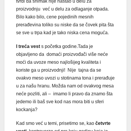
tvrdi da snimak nije nastao u delu za
proizvodnju već u delu za odlaganje otpada.
Bilo kako bilo, cene pojedinih mesnih
prerađevina toliko su niske da se čovek pita šta
se sve u trpa kad je tako niska cena moguća.
I treća vest
s početka godine.Tada je
objavljeno da domaći proizvođači više neće
moći da uvoze meso najlošijeg kvaliteta i
koriste ga u proizvodnji! Nije tajna da se
ovakvo meso uvozi u stotinama tona i prerađuje
u za našu hranu. Možda nam od ovakvog mesa
neće pozliti, ali – imamo li pravo da znamo šta
jedemo ili baš sve kod nas mora biti u sferi
kockanja?
Kad smo već u temi, prisetimo se, kao
četvrte