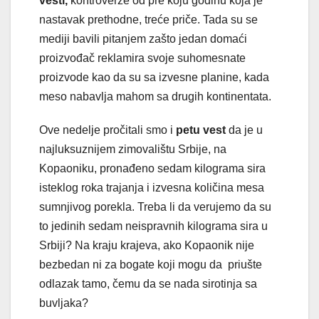
vesti,
kontroverze od pre koju godinu koja je
nastavak prethodne, treće priče. Tada su se
mediji bavili pitanjem zašto jedan domaći
proizvođač reklamira svoje suhomesnate
proizvode kao da su sa izvesne planine, kada
meso nabavlja mahom sa drugih kontinentata.
Ove nedelje pročitali smo i
petu vest
da je u
najluksuznijem zimovalištu Srbije, na
Kopaoniku, pronađeno sedam kilograma sira
isteklog roka trajanja i izvesna količina mesa
sumnjivog porekla. Treba li da verujemo da su
to jedinih sedam neispravnih kilograma sira u
Srbiji? Na kraju krajeva, ako Kopaonik nije
bezbedan ni za bogate koji mogu da priušte
odlazak tamo, čemu da se nada sirotinja sa
buvljaka?