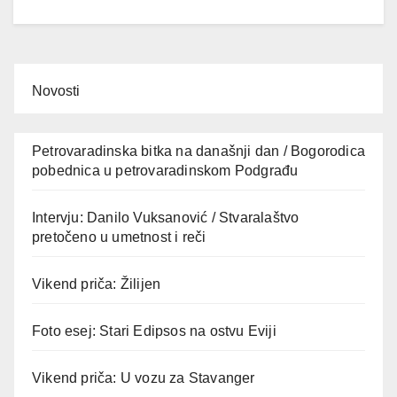
Novosti
Petrovaradinska bitka na današnji dan / Bogorodica
pobednica u petrovaradinskom Podgrađu
Intervju: Danilo Vuksanović / Stvaralaštvo
pretočeno u umetnost i reči
Vikend priča: Žilijen
Foto esej: Stari Edipsos na ostvu Eviji
Vikend priča: U vozu za Stavanger