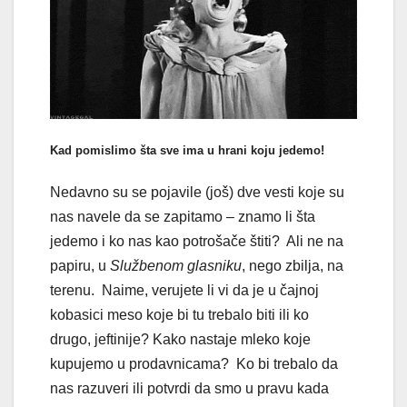
Kad pomislimo šta sve ima u hrani koju jedemo!
Nedavno su se pojavile (još) dve vesti koje su
nas navele da se zapitamo – znamo li šta
jedemo i ko nas kao potrošače štiti? Ali ne na
papiru, u
Službenom glasniku
, nego zbilja, na
terenu. Naime, verujete li vi da je u čajnoj
kobasici meso koje bi tu trebalo biti ili ko
drugo, jeftinije? Kako nastaje mleko koje
kupujemo u prodavnicama? Ko bi trebalo da
nas razuveri ili potvrdi da smo u pravu kada