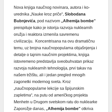
Nova knjiga naučnog novinara, autora i ko-
urednika „Nauke kroz priče“,
Slobodana
Bubnjevića
, pod nazivom
„Alhemija bombe“
preispituje kako je istorija razvoja nuklearnih
oružja i reaktora izmenila savremenu
civilizaciju. Koncentrisana na ovu dramatičnu
temu, uz brojna naučnopopularna objašnjenja i
detalje o tajnim naučnim projektima, knjiga
istovremeno predstavlja sveobuhvatan prikaz
razvoja nuklearnih tehnologija, prvi takav na
našem tržištu, ali i jedan pregled mnogih
zagonetki modernog sveta. Kroz
„naučnopopularne lekcije sa špijunskim
zapletima“, na putu od američkog projekta
Menhetn u Drugom svetskom ratu do nuklearke
Zaporožje danas,
„Alhemija bombe“
otkriva