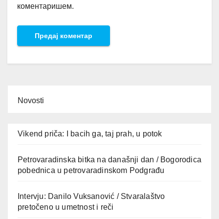
коментаришем.
Novosti
Vikend priča: I bacih ga, taj prah, u potok
Petrovaradinska bitka na današnji dan / Bogorodica
pobednica u petrovaradinskom Podgrađu
Intervju: Danilo Vuksanović / Stvaralaštvo
pretočeno u umetnost i reči