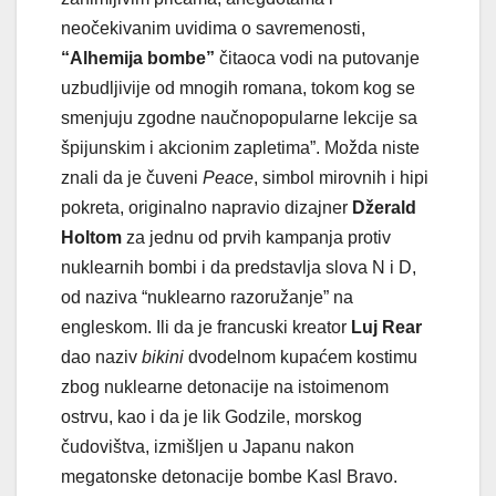
neočekivanim uvidima o savremenosti,
“Alhemija bombe”
čitaoca vodi na putovanje
uzbudljivije od mnogih romana, tokom kog se
smenjuju zgodne naučnopopularne lekcije sa
špijunskim i akcionim zapletima”. Možda niste
znali da je čuveni
Peace
, simbol mirovnih i hipi
pokreta, originalno napravio dizajner
Džerald
Holtom
za jednu od prvih kampanja protiv
nuklearnih bombi i da predstavlja slova N i D,
od naziva “nuklearno razoružanje” na
engleskom. Ili da je francuski kreator
Luj Rear
dao naziv
bikini
dvodelnom kupaćem kostimu
zbog nuklearne detonacije na istoimenom
ostrvu, kao i da je lik Godzile, morskog
čudovištva, izmišljen u Japanu nakon
megatonske detonacije bombe Kasl Bravo.