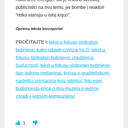
publicistici na ovu temu, jer bombe i reaktori
“retko stanuju u istoj knjizi”.
Oprema teksta korzoportal
PROČITAJTE I:
tekst-u-fokusu-slobodan-
bubnjevic-kako-udaviti-civilizaciju-2/
,
tekst-u-
fokusu-slobodan-bubnjevic-izgubljena-
buducnost/
,
tekst-u-fokusu-slobodan-bubnjevic-
dan-jednog-rimljanina/
,
knjiga-o-graditeljskom-
nasledju-zrenjanina-kroz-istoriju/
,
foto-esej-
budimpesta-prica-o-dva-muzeja-o-jednoj-
zgradi-i-jednom-kompozitoru/
1