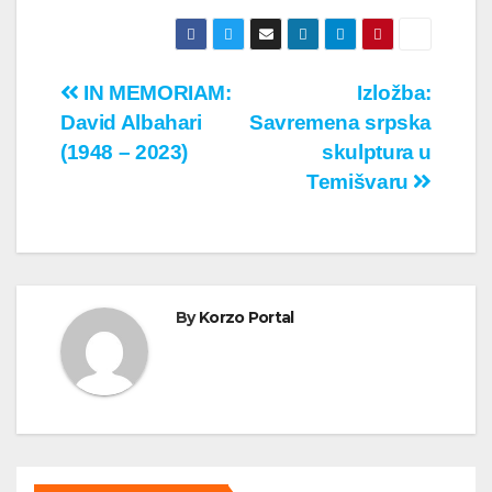
Кретање
IN MEMORIAM:
Izložba:
David Albahari
Savremena srpska
чланка
(1948 – 2023)
skulptura u
Temišvaru
By
Korzo Portal