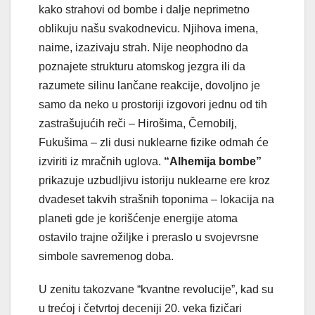
kako strahovi od bombe i dalje neprimetno
oblikuju našu svakodnevicu. Njihova imena,
naime, izazivaju strah. Nije neophodno da
poznajete strukturu atomskog jezgra ili da
razumete silinu lančane reakcije, dovoljno je
samo da neko u prostoriji izgovori jednu od tih
zastrašujućih reči – Hirošima, Černobilj,
Fukušima – zli dusi nuklearne fizike odmah će
izviriti iz mračnih uglova.
“Alhemija bombe”
prikazuje uzbudljivu istoriju nuklearne ere kroz
dvadeset takvih strašnih toponima – lokacija na
planeti gde je korišćenje energije atoma
ostavilo trajne ožiljke i preraslo u svojevrsne
simbole savremenog doba.
U zenitu takozvane “kvantne revolucije”, kad su
u trećoj i četvrtoj deceniji 20. veka fizičari