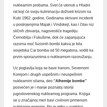
nuklearnim probama. Svet će utonuti u Hladni
rat koji će svoju kulminaciju doživeti krizom na
Kubi 1962. godine. Godinama skrivani incidenti
u postrojenjima Majak i Vindskejl, kao i čitav niz
sličnih zbivanja, nagovestiće tragediju
Černobilja i Fukušime, dok će zapanjujuća
razorna moć fuzionih bombi kakva je bila
sovjetska Car bomba od 50 megatona, voditi ka
prvim sporazumima o nuklearnom razoružanju.
Uz poglavlja koja se bave Iranom, Severnom
Korejom i drugih uspešnim i neuspešnim
nuklearnim silama, deo
“Alhemije bombe”
posvećen je i manje poznatoj istoriji
jugoslovenskog nuklearnog programa. Knjiga
se u značajnoj meri bavi civilnom primenom
nuklearne energije, što je retko u svetskoj