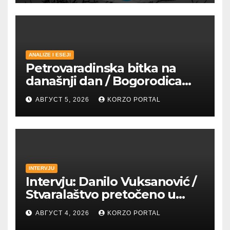
ANALIZE I ESEJI
Petrovaradinska bitka na
današnji dan / Bogorodica
pobednica u
АВГУСТ 5, 2026
KORZO PORTAL
petrovaradinskom Podgrađu
INTERVJU
Intervju: Danilo Vuksanović /
Stvaralaštvo pretočeno u
umetnost i reči
АВГУСТ 4, 2026
KORZO PORTAL