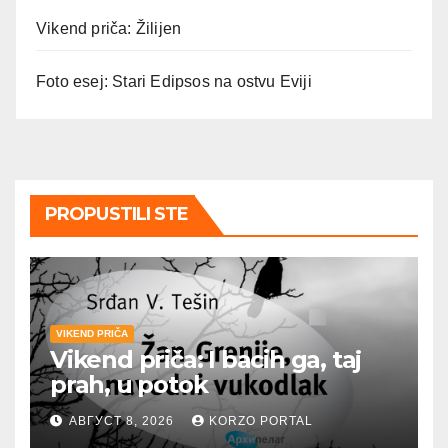
Vikend priča: Žilijen
Foto esej: Stari Edipsos na ostvu Eviji
PROPUSTILI STE
VIKEND PRIČA
Vikend priča: I bacih ga, taj
prah, u potok
АВГУСТ 8, 2026
KORZO PORTAL