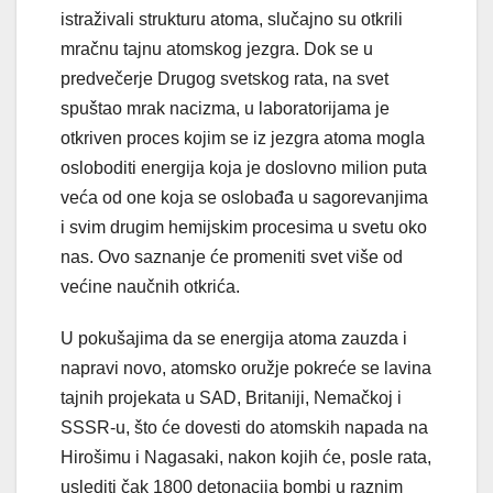
istraživali strukturu atoma, slučajno su otkrili
mračnu tajnu atomskog jezgra. Dok se u
predvečerje Drugog svetskog rata, na svet
spuštao mrak nacizma, u laboratorijama je
otkriven proces kojim se iz jezgra atoma mogla
osloboditi energija koja je doslovno milion puta
veća od one koja se oslobađa u sagorevanjima
i svim drugim hemijskim procesima u svetu oko
nas. Ovo saznanje će promeniti svet više od
većine naučnih otkrića.
U pokušajima da se energija atoma zauzda i
napravi novo, atomsko oružje pokreće se lavina
tajnih projekata u SAD, Britaniji, Nemačkoj i
SSSR-u, što će dovesti do atomskih napada na
Hirošimu i Nagasaki, nakon kojih će, posle rata,
uslediti čak 1800 detonacija bombi u raznim