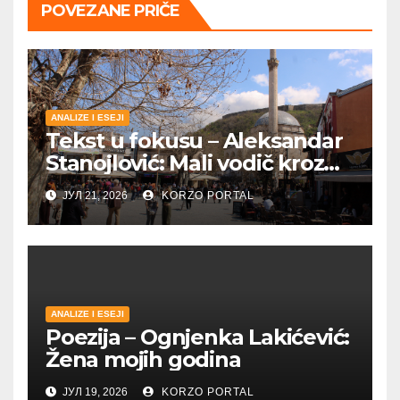
POVEZANE PRIČE
ANALIZE I ESEJI
Tekst u fokusu – Aleksandar
Stanojlović: Mali vodič kroz
Metohiju
ЈУЛ 21, 2026
KORZO PORTAL
ANALIZE I ESEJI
Poezija – Ognjenka Lakićević:
Žena mojih godina
ЈУЛ 19, 2026
KORZO PORTAL