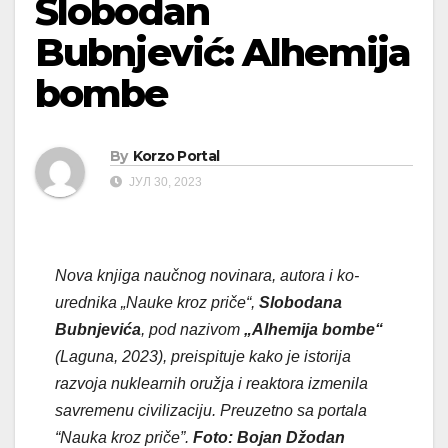
Slobodan
Bubnjević: Alhemija
bombe
By
Korzo Portal
ЈУЛ 30, 2023
Nova knjiga naučnog novinara, autora i ko-
urednika „Nauke kroz priče“,
Slobodana
Bubnjevića
, pod nazivom
„Alhemija bombe“
(Laguna, 2023), preispituje kako je istorija
razvoja nuklearnih oružja i reaktora izmenila
savremenu civilizaciju. Preuzetno sa portala
“Nauka kroz priče”.
Foto: Bojan Džodan