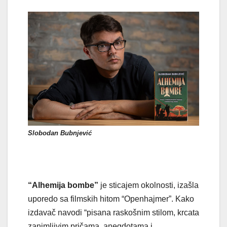
Slobodan Bubnjević
“Alhemija bombe”
je sticajem okolnosti, izašla
uporedo sa filmskih hitom “Openhajmer”. Kako
izdavač navodi “pisana raskošnim stilom, krcata
zanimljivim pričama, anegdotama i