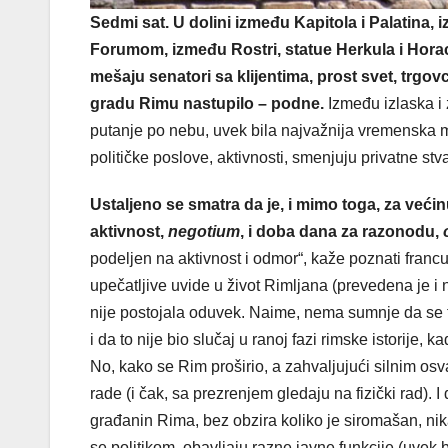
Sedmi sat. U dolini između Kapitola i Palatina,
Forumom, između Rostri, statue Herkula i Hora
mešaju senatori sa klijentima, prost svet, trgovc
gradu Rimu nastupilo – podne.
Između izlaska i
putanje po nebu, uvek bila najvažnija vremenska 
političke poslove, aktivnosti, smenjuju privatne stva
Ustaljeno se smatra da je, i mimo toga, za veći
aktivnost,
negotium
, i doba dana za razonodu,
podeljen na aktivnost i odmor“, kaže poznati francu
upečatljive uvide u život Rimljana (prevedena je i 
nije postojala oduvek. Naime, nema sumnje da se
i da to nije bio slučaj u ranoj fazi rimske istorije,
No, kako se Rim proširio, a zahvaljujući silnim os
rade (i čak, sa prezrenjem gledaju na fizički rad).
građanin Rima, bez obzira koliko je siromašan, nika
se politikom, obavljaju razne javne funkcije (uvek b