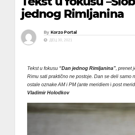
Tekst u fokusu –Slo
jednog Rimljanina
By
Korzo Portal
ДЕЦ 30, 2021
Tekst u fokusu
“Dan jednog Rimljanina”
, prenet 
Rimu sati praktično ne postoje. Dan se deli samo
ostale oznake AM i PM (ante meridiem
i
post meri
Vladimir Holodkov