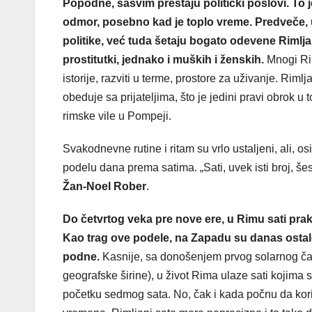
Popodne, sasvim prestaju politički poslovi. To 
odmor, posebno kad je toplo vreme. Predveče, ul
politike, već tuda šetaju bogato odevene Rimlj
prostitutki, jednako i muških i ženskih.
Mnogi Rim
istorije, razviti u terme, prostore za uživanje. Rim
obeduje sa prijateljima, što je jedini pravi obrok 
rimske vile u Pompeji.
Svakodnevne rutine i ritam su vrlo ustaljeni, ali, 
podelu dana prema satima. „Sati, uvek isti broj, šes
Žan-Noel Rober
.
Do četvrtog veka pre nove ere, u Rimu sati pra
Kao trag ove podele, na Zapadu su danas ostal
podne.
Kasnije, sa donošenjem prvog solarnog časo
geografske širine), u život Rima ulaze sati kojima 
početku sedmog sata. No, čak i kada počnu da kor