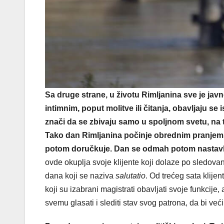
Sa druge strane, u životu Rimljanina sve je ja
intimnim, poput molitve ili čitanja, obavljaju se
znači da se zbivaju samo u spoljnom svetu, na t
Tako dan Rimljanina počinje obrednim pranjem, 
potom doručkuje. Dan se odmah potom nastavlj
ovde okuplja svoje klijente koji dolaze po sledovanj
dana koji se naziva
salutatio
. Od trećeg sata klije
koji su izabrani magistrati obavljati svoje funkcije, a
svemu glasati i slediti stav svog patrona, da bi ve