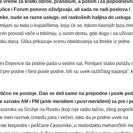
je vreme za kratki obrok,
prandium
, a potom i za popodnevn
ice i Forum ponovo oživljavaju, ali sada ne radi poslova i
anke, nude se razne usluge, od raskošnih haljina do usluga
ljani su tada u kupalištima, koja će se, tokom kasnijih faza ri
ljanin provodi veče u trikliniju, u svom domu, gde dugo i sa uživa
u toku dana. Slika prikazuje scenu obedovanja sa freske iz jedne
osim činjenice da podne pada u sedmi sat, Rimljani slabo polažu 
t pre podne i šest posle podne, bili su uvek različitog trajanja“, 
ktično ne postoje. Dan se deli samo na prepodne i posle po
e oznake AM i PM (
ante meridiem
i
post meridiem
) za pre i 
vnika sa Sicilije na Rostru (koji nije radio tačno, zbog pogre
se meri razmak između jutra i večeri, tako da je podne uvek na
iste klepsidre i peščane časovnike, u nedostaktu mehaničkih m