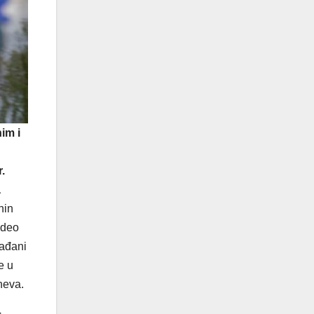
im i
.
a
nin
 deo
rađani
e u
neva.