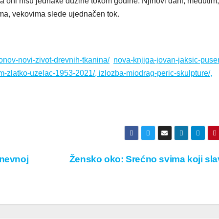
da oni nisu jednake dužine tokom godine. Njihovi dani, međutim,
ima, vekovima slede ujednačen tok.
nov-novi-zivot-drevnih-tkanina/
nova-knjiga-jovan-jaksic-puse
m-zlatko-uzelac-1953-2021/,
izlozba-miodrag-peric-skulpture/,
dnevnoj
Žensko oko: Srećno svima koji sl