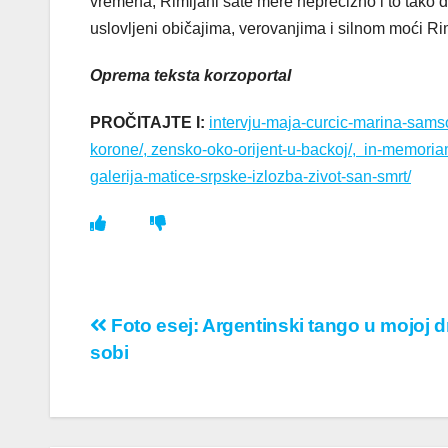
vremena, Rimljani sate mere neprecizno i to tako 
uslovljeni običajima, verovanjima i silnom moći R
Oprema teksta korzoportal
PROČITAJTE I:
intervju-maja-curcic-marina-samso
korone/,
zensko-oko-orijent-u-backoj/,
in-memoria
galerija-matice-srpske-izlozba-zivot-san-smrt/
Кретање
Foto esej: Argentinski tango u mojoj 
sobi
чланка