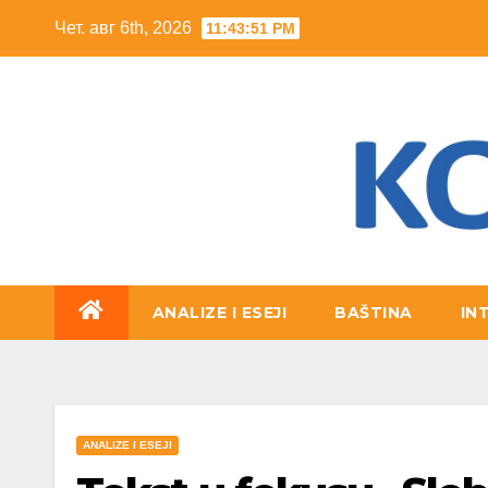
Skip
Чет. авг 6th, 2026
11:43:52 PM
to
content
ANALIZE I ESEJI
BAŠTINA
IN
ANALIZE I ESEJI