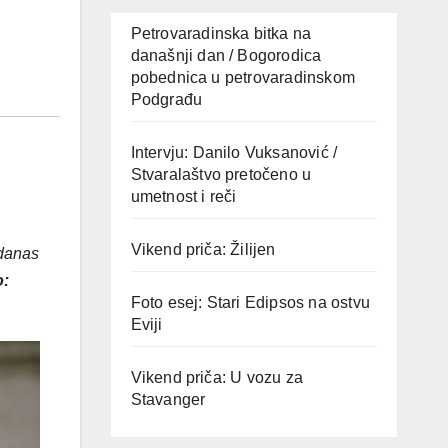
Petrovaradinska bitka na
današnji dan / Bogorodica
pobednica u petrovaradinskom
Podgrađu
Intervju: Danilo Vuksanović /
Stvaralaštvo pretočeno u
umetnost i reči
Vikend priča: Žilijen
 danas
o:
Foto esej: Stari Edipsos na ostvu
Eviji
Vikend priča: U vozu za
Stavanger