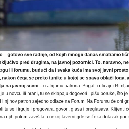
vno – gotovo sve radnje, od kojih mnoge danas smatramo ličn
 isključivo pred drugima, na javnoj pozornici. To, naravno, ne
rgu ili forumu, budući da i svaka kuća ima svoj javni prostor
nakon čega se preko tunike u kojoj se spava oblači toga, 
a na javnoj sceni
– u atrijumu patrona. Bogati i uticajni Rimlja
e u novcu ili hrani, tu se sklapaju dogovori i pišu poruke, što je
nti i njihov patron zajedno odlaze na Forum. Na Forumu će oni g
li tu se i trguje i pregovara, govori, glasa i preglasava. Klijenti ć
ćina njih potom završila u nekoj taverni gde se čeka dolazak pod