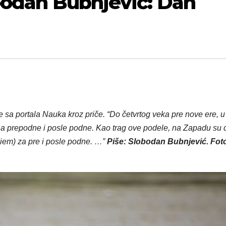
bodan Bubnjević: Dan
je sa portala Nauka kroz priče. “
Do četvrtog veka pre nove ere, u
 na prepodne i posle podne. Kao trag ove podele, na Zapadu su
diem
) za pre i posle podne.
…”
Piše: Slobodan Bubnjević.
Fot