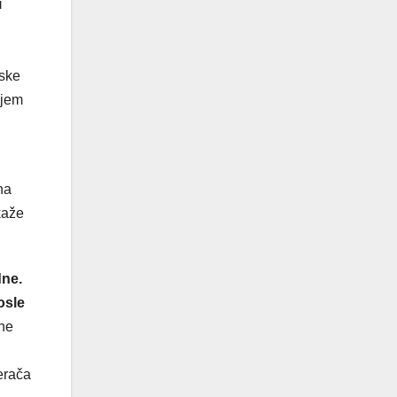
i
mske
njem
na
kaže
dne.
posle
šne
erača