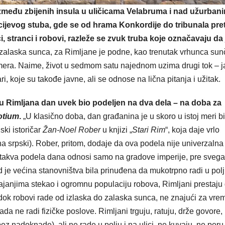
 između zbijenih insula u uličicama Velabruma i nad užurban
cijevog stuba, gde se od hrama Konkordije do tribunala pre
i, stranci i robovi, razleže se zvuk truba koje označavaju da 
 zalaska sunca, za Rimljane je podne, kao trenutak vrhunca su
mera. Naime, život u sedmom satu najednom uzima drugi tok – j
ri, koje su takođe javne, ali se odnose na lična pitanja i užitak.
nu Rimljana dan uvek bio podeljen na dva dela – na doba za
otium
.
„U klasično doba, dan građanina je u skoro u istoj meri b
ski istoričar
Žan-Noel Rober
u knjizi „
Stari Rim
“, koja daje vrlo
na srpski). Rober, pritom, dodaje da ova podela nije univerzalna 
 takva podela dana odnosi samo na gradove imperije, pre svega
 kad je većina stanovništva bila prinuđena da mukotrpno radi u pol
vajanjima stekao i ogromnu populaciju robova, Rimljani prestaju
 I dok robovi rade od izlaska do zalaska sunca, ne znajući za vre
da ne radi fizičke poslove. Rimljani trguju, ratuju, drže govore,
ez nadoknade), ali ne rade u polju i na ulici, ne kuvaju, ne peru