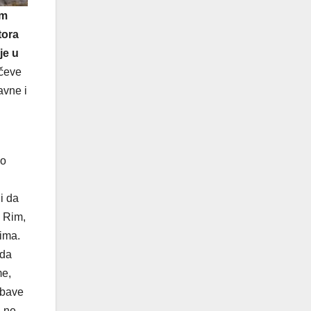
im
tora
je u
nčeve
avne i
io
i da
 Rim,
jima.
 da
me,
 bave
, ne