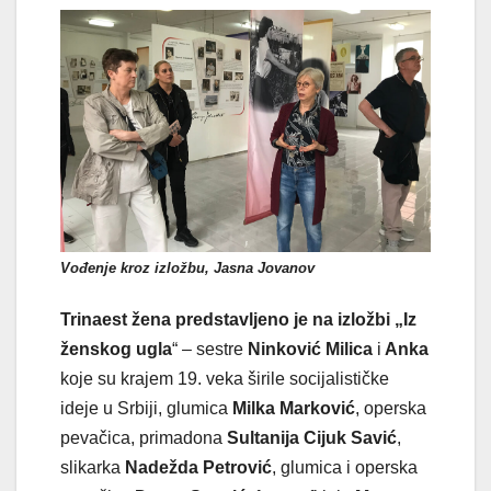
Vođenje kroz izložbu, Jasna Jovanov
Trinaest žena predstavljeno je na izložbi „Iz
ženskog ugla
“ – sestre
Ninković Milica
i
Anka
koje su krajem 19. veka širile socijalističke
ideje u Srbiji, glumica
Milka Marković
, operska
pevačica, primadona
Sultanija Cijuk Savić
,
slikarka
Nadežda Petrović
, glumica i operska