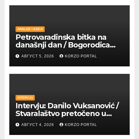
ANALIZE I ESEJI
Petrovaradinska bitka na
današnji dan / Bogorodica
pobednica u
АВГУСТ 5, 2026
KORZO PORTAL
petrovaradinskom Podgrađu
INTERVJU
Intervju: Danilo Vuksanović /
Stvaralaštvo pretočeno u
umetnost i reči
АВГУСТ 4, 2026
KORZO PORTAL