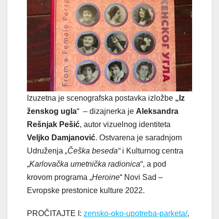
Izuzetna je scenografska postavka izložbe
„Iz
ženskog ugla
“ – dizajnerka je
Aleksandra
Rešnjak Pešić
, autor vizuelnog identiteta
Veljko Damjanović
. Ostvarena je saradnjom
Udruženja
„Češka beseda“
i Kulturnog centra
„
Karlovačka umetnička radionica
“, a pod
krovom programa „
Heroine
“ Novi Sad –
Evropske prestonice kulture 2022.
PROČITAJTE I:
zensko-oko-upotreba-parketa/
,