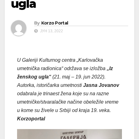
ugla
By
Korzo Portal
ЈУН 13, 2022
U Galeriji Kulturnog centra „Karlovačka
umetnička radionica“ održava se izložba
„Iz
ženskog ugla“
(21. maj – 19. jun 2022).
Autorka, istoričarka umetnosti
Jasna Jovanov
odabrala je trinaest žena koje su na razne
umetničke/stvaralačke načine obeležile vreme
u kome su živele u Srbiji od kraja 19. veka.
Korzoportal