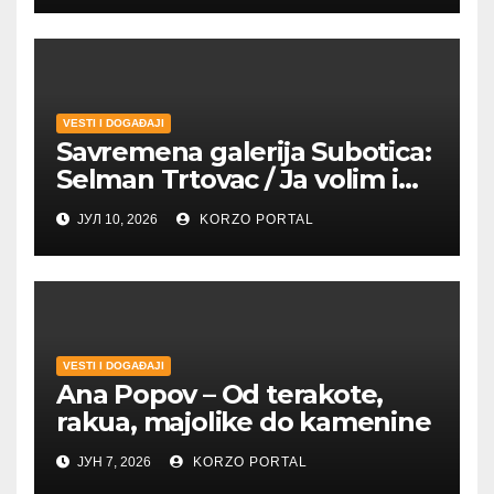
VESTI I DOGAĐAJI
Savremena galerija Subotica:
Selman Trtovac / Ja volim i
umetnost drugih
ЈУЛ 10, 2026
KORZO PORTAL
VESTI I DOGAĐAJI
Ana Popov – Od terakote,
rakua, majolike do kamenine
ЈУН 7, 2026
KORZO PORTAL