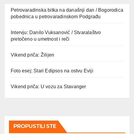
Petrovaradinska bitka na današnji dan / Bogorodica
pobednica u petrovaradinskom Podgrađu
Intervju: Danilo Vuksanović / Stvaralaštvo
pretočeno u umetnost i reči
Vikend priča: Žilijen
Foto esej: Stari Edipsos na ostvu Eviji
Vikend priča: U vozu za Stavanger
PROPUSTILI STE