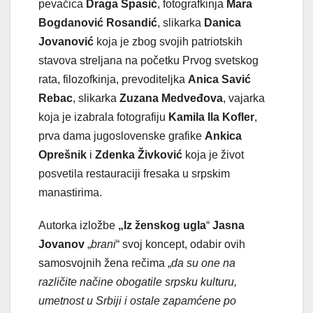
pevačica
Draga Spasić
, fotografkinja
Mara
Bogdanović Rosandić
, slikarka
Danica
Jovanović
koja je zbog svojih patriotskih
stavova streljana na početku Prvog svetskog
rata, filozofkinja, prevoditeljka
Anica Savić
Rebac
, slikarka
Zuzana Medveđova
, vajarka
koja je izabrala fotografiju
Kamila Ila Kofler
,
prva dama jugoslovenske grafike
Ankica
Oprešnik
i
Zdenka Živković
koja je život
posvetila restauraciji fresaka u srpskim
manastirima.
Autorka izložbe
„Iz ženskog ugla
“
Jasna
Jovanov
„
brani
“ svoj koncept, odabir ovih
samosvojnih žena rečima „
da su one na
različite načine obogatile srpsku kulturu,
umetnost u Srbiji i ostale zapamćene po