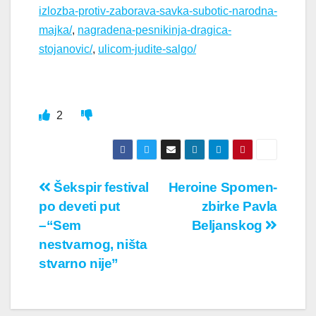
izlozba-protiv-zaborava-savka-subotic-narodna-
majka/
,
nagradena-pesnikinja-dragica-
stojanovic/
,
ulicom-judite-salgo/
2
Кретање
Šekspir festival
Heroine Spomen-
po deveti put
zbirke Pavla
чланка
–“Sem
Beljanskog
nestvarnog, ništa
stvarno nije”