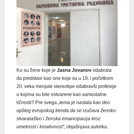
Ko su žene koje je
Jasna Jovanov
odabrala
da predstavi kao one koje su u 19. i početkom
20. veka menjale stereotipe odabravši profesije
u kojima su bile ostvarene kao samostalne
ličnosti? Pre svega
„tema je nastala kao deo
opšteg evropskog trenda da se izučava žensko
stvaralaštvo i ženska emancipacija kroz
umetnost i kreativnost“
, objašnjava autorka.