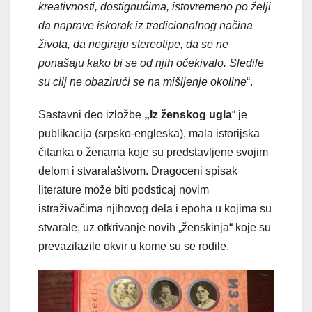
kreativnosti, dostignućima, istovremeno po želji
da naprave iskorak iz tradicionalnog načina
života, da negiraju stereotipe, da se ne
ponašaju kako bi se od njih očekivalo. Sledile
su cilj ne obazirući se na mišljenje okoline
“.
Sastavni deo izložbe
„Iz ženskog ugla
“ je
publikacija (srpsko-engleska), mala istorijska
čitanka o ženama koje su predstavljene svojim
delom i stvaralaštvom. Dragoceni spisak
literature može biti podsticaj novim
istraživačima njihovog dela i epoha u kojima su
stvarale, uz otkrivanje novih „ženskinja“ koje su
prevazilazile okvir u kome su se rodile.