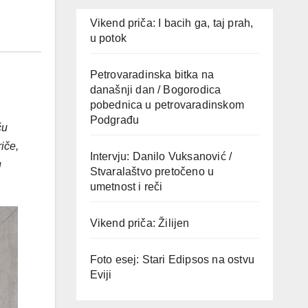
Vikend priča: I bacih ga, taj prah,
u potok
Petrovaradinska bitka na
današnji dan / Bogorodica
pobednica u petrovaradinskom
Podgrađu
ču
iče,
Intervju: Danilo Vuksanović /
u
Stvaralaštvo pretočeno u
umetnost i reči
Vikend priča: Žilijen
Foto esej: Stari Edipsos na ostvu
Eviji