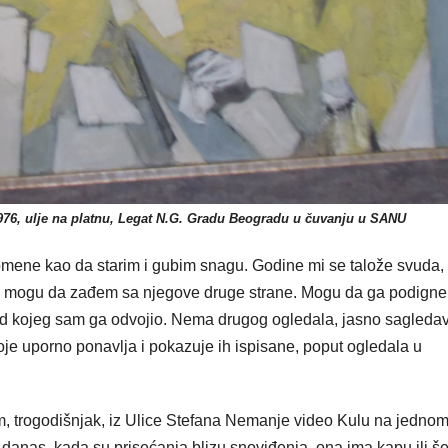
76, ulje na platnu, Legat N.G. Gradu Beogradu u čuvanju u SANU
mene kao da starim i gubim snagu. Godine mi se talože svuda, 
e mogu da zađem sa njegove druge strane. Mogu da ga podign
d od kojeg sam ga odvojio. Nema drugog ogledala, jasno sagleda
e uporno ponavlja i pokazuje ih ispisane, poput ogledala u
, trogodišnjak, iz Ulice Stefana Nemanje video Kulu na jedno
 danas, kada su prisećanja blizu snoviđenja, ona ima kapu ili še