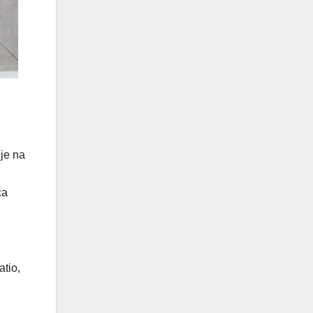
 je na
ća
i
atio,