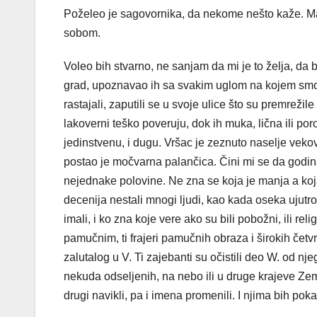
Poželeo je sagovornika, da nekome nešto kaže. M
sobom.
Voleo bih stvarno, ne sanjam da mi je to želja, da bu
grad, upoznavao ih sa svakim uglom na kojem smo staj
rastajali, zaputili se u svoje ulice što su premrežile
lakoverni teško poveruju, dok ih muka, lična ili por
jedinstvenu, i dugu. Vršac je zeznuto naselje vek
postao je močvarna palančica. Čini mi se da godin
nejednake polovine. Ne zna se koja je manja a koja
decenija nestali mnogi ljudi, kao kada oseka ujutr
imali, i ko zna koje vere ako su bili pobožni, ili re
pamučnim, ti frajeri pamučnih obraza i širokih četvrt
zalutalog u V. Ti zajebanti su očistili deo W. od nj
nekuda odseljenih, na nebo ili u druge krajeve Zeml
drugi navikli, pa i imena promenili. I njima bih po