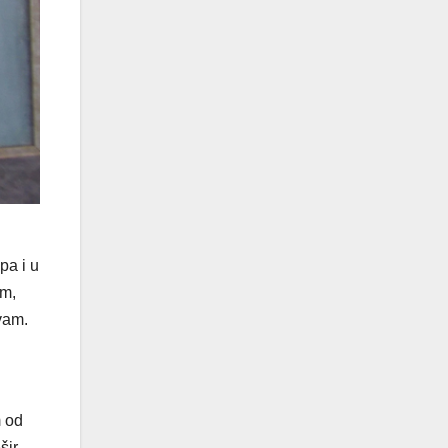
pa i u
em,
vam.
m od
šir,