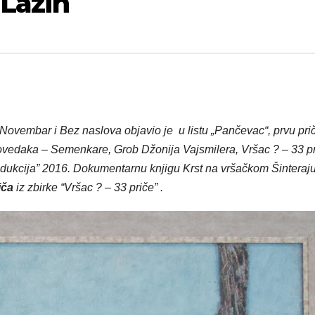
 Lazin
ovembar i Bez naslova objavio je u listu „Pančevac“, prvu pri
povedaka – Semenkare, Grob Džonija Vajsmilera, Vršac ? – 33 pr
bdukcija” 2016.
Dokumentarnu knjigu Krst na vršačkom Šinteraj
iča
iz zbirke
“Vršac ? – 33 priče” .