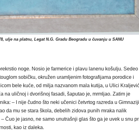
78, ulje na platnu, Legat N.G. Gradu Beogradu u čuvanju u SANU
rekrstio noge. Nosio je farmerice i plavu lanenu košulju. Sedeo
stouglom sobičku, okružen uramljenim fotografijama porodice i
icom bele kuće, od milja nazvanom mala kutija, u Ulici Kraljevi
na uličnoj i dvorišnoj fasadi, šaputao je, mrmljao. Zatim je
ka: – I nije čudno što neki učenici četvrtog razreda u Gimnazij
Kao da mu se stara škola, debelih zidova punih mraka nalik
 – Čuo je jasno, ne samo unutrašnji glas što ga je uvek u snu pr
nosti, kao iz daleka.