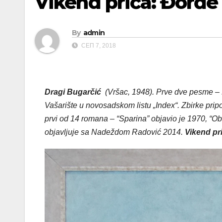
Vikend priča: Đorđe
By
admin
СЕП 7, 2018
Dragi Bugar
čić
(Vršac, 1948). Prve dve pesme – N
Vašarište u novosadskom listu „Index“. Zbirke pri
prvi od 14 romana – “Sparina” objavio je 1970, “O
objavljuje sa Nadeždom Radović 2014.
Vikend pr