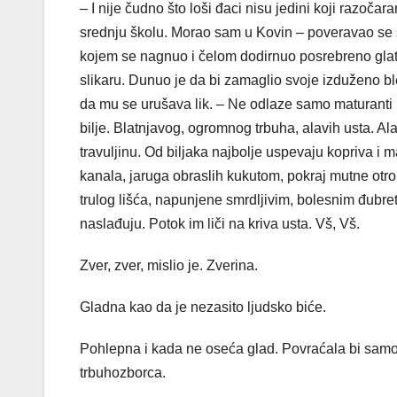
– I nije čudno što loši đaci nisu jedini koji razočar
srednju školu. Morao sam u Kovin – poveravao se 
kojem se nagnuo i čelom dodirnuo posrebreno glat
slikaru. Dunuo je da bi zamaglio svoje izduženo bled
da mu se urušava lik. – Ne odlaze samo maturanti
bilje. Blatnjavog, ogromnog trbuha, alavih usta. Al
travuljinu. Od biljaka najbolje uspevaju kopriva i 
kanala, jaruga obraslih kukutom, pokraj mutne otr
trulog lišća, napunjene smrdljivim, bolesnim đubret
naslađuju. Potok im liči na kriva usta. Vš, Vš.
Zver, zver, mislio je. Zverina.
Gladna kao da je nezasito ljudsko biće.
Pohlepna i kada ne oseća glad. Povraćala bi samo 
trbuhozborca.