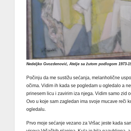
Nedeljko Gvozdenović, Atelje sa žutom podlogom 1973-19
Počinju da me sustižu sećanja, melanholične uspo
očima. Vidim ih kada se pogledam u ogledalo a n
prinesem licu i zavirim iza njega. Vidim samo zi
Ovo u koje sam zagledan ima svoje mucave reči koj
ogledalu.
Prvo moje sećanje vezano za Vršac jeste kada sam
visova Vršačkih planina. Kula je bila nazubljena, a