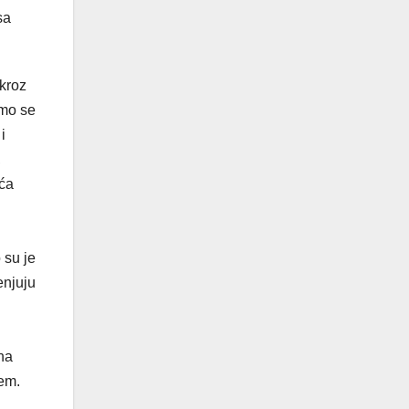
sa
 kroz
smo se
i
,
eća
 su je
enjuju
na
cem.