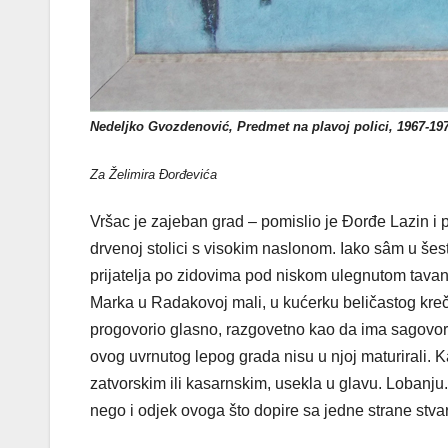
Nedeljko Gvozdenović, Predmet na plavoj polici, 1967-19
Za Želimira Đorđevića
Vršac je zajeban grad – pomislio je Đorđe Lazin i p
drvenoj stolici s visokim naslonom. Iako sâm u še
prijatelja po zidovima pod niskom ulegnutom tavan
Marka u Radakovoj mali, u kućerku beličastog kreča 
progovorio glasno, razgovetno kao da ima sagovorni
ovog uvrnutog lepog grada nisu u njoj maturirali. 
zatvorskim ili kasarnskim, usekla u glavu. Lobanju.
nego i odjek ovoga što dopire sa jedne strane stvar