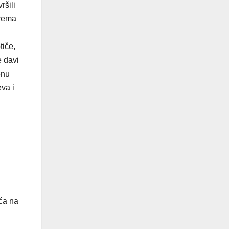
ršili
prema
tiče,
e davi
enu
va i
eća na