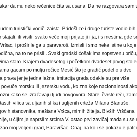
akar da mu neko rečenice čita sa usana. Da ne razgovara sam 
dem turistički vodič, zaista. Pridošlice i druge turiste vodio bih
ali, ili visili, svako veče moji prijatelji i ja, i s mestima gde 
 Vršac, i proširile ga u paravaroš. Izmislili smo neke istine u koje 
odična, na to ne prisili. Svaki gradski ćošak ima sopstvenu priču
ovima staro. Krajem dvadesetog i početkom dvadeset prvog stol
ama gacam po mulju rečice Mesić što je gradić podelio u dve
 prava jer je jedna lažna, imitacija grada odakle su pre više
o povuče morsku ili jezersku vodu, ko zna koje nacionalnosti ako
ligozni kako se izražavaju ljudi novgovora. Stare, čvrste reči, zam
astih vilica sa uljanih slika i ugljenih crteža Milana Blanuše,
egovih stanovnika, meštana Vršca, mirnih žitelja. Bivših Vrščana
je, u čijim je naprslim srcima V. ostao prvi zavičaj mada su se 
kazao moj voljeni grad, Paravršac. Onaj, na koji se pokazuje pal