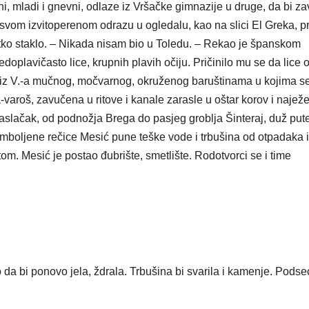
ani, mladi i gnevni, odlaze iz Vršačke gimnazije u druge, da bi zav
svom izvitoperenom odrazu u ogledalu, kao na slici El Greka, 
ko staklo. – Nikada nisam bio u Toledu. – Rekao je španskom
oplavičasto lice, krupnih plavih očiju. Pričinilo mu se da lice o
 iz V.-a mučnog, močvarnog, okruženog baruštinama u kojima s
a-varoš, zavučena u ritove i kanale zarasle u oštar korov i najež
maslačak, od podnožja Brega do pasjeg groblja Šinteraj, duž pute
omboljene rečice Mesić pune teške vode i trbušina od otpadaka i
om. Mesić je postao đubrište, smetlište. Rodotvorci se i time
da bi ponovo jela, ždrala. Trbušina bi svarila i kamenje. Pods