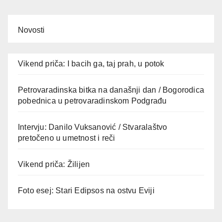
Novosti
Vikend priča: I bacih ga, taj prah, u potok
Petrovaradinska bitka na današnji dan / Bogorodica
pobednica u petrovaradinskom Podgrađu
Intervju: Danilo Vuksanović / Stvaralaštvo
pretočeno u umetnost i reči
Vikend priča: Žilijen
Foto esej: Stari Edipsos na ostvu Eviji