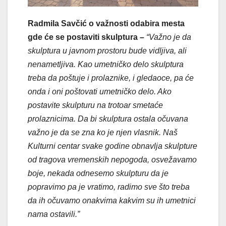
Radmila Savčić o važnosti odabira mesta
gde će se postaviti skulptura –
“Važno je da
skulptura u javnom prostoru bude vidljiva, ali
nenametljiva. Kao umetničko delo skulptura
treba da poštuje i prolaznike, i gledaoce, pa će
onda i oni poštovati umetničko delo. Ako
postavite skulpturu na trotoar smetaće
prolaznicima. Da bi skulptura ostala očuvana
važno je da se zna ko je njen vlasnik. Naš
Kulturni centar svake godine obnavlja skulpture
od tragova vremenskih nepogoda, osvežavamo
boje, nekada odnesemo skulpturu da je
popravimo pa je vratimo, radimo sve što treba
da ih očuvamo onakvima kakvim su ih umetnici
nama ostavili.”