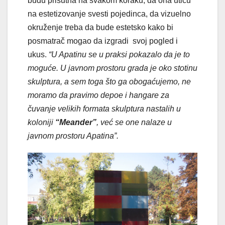
budu prisutna na svakom koraku, da ona utiču
na estetizovanje svesti pojedinca, da vizuelno
okruženje treba da bude estetsko kako bi
posmatrač mogao da izgradi svoj pogled i
ukus.
“U Apatinu se u praksi pokazalo da je to
moguće. U javnom prostoru grada je oko stotinu
skulptura, a sem toga što ga obogaćujemo, ne
moramo da pravimo depoe i hangare za
čuvanje velikih formata skulptura nastalih u
koloniji
“Meander”
, već se one nalaze u
javnom prostoru Apatina”.