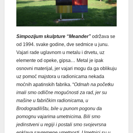
Simpozijum skulpture “Meander”
održava se
od 1994. svake godine, dve sedmice u junu.
Vajari rade uglavnom u metalu i drvetu, uz
elemente od opeke, gipsa… Metal je ipak
osnovni materijal, jer vajari mogu da ga oblikuju
uz pomoć majstora u radionicama nekada
moćnih apatinskih fabrika. “
Odmah na početku
imali smo odlične mogućnosti za rad, jer su
mašine u fabričkim radionicama, u
Brodogradilištu, bile u punom pogonu da
pomognu vajarima umetnicima. Bili smo
jedinstveni u regiji i postali smo svojevrsna
enklava savremene umetnosti. Umetnici su u