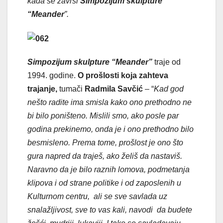
kada se završi
Simpozijum skulpture
“Meander
”.
Simpozijum skulpture “Meander”
traje od
1994. godine.
O prošlosti koja zahteva
trajanje,
tumači
Radmila Savčić
– “
Kad god
nešto radite ima smisla kako ono prethodno ne
bi bilo poništeno. Mislili smo, ako posle par
godina prekinemo, onda je i ono prethodno bilo
besmisleno. Prema tome, prošlost je ono što
gura napred da traješ, ako želiš da nastaviš.
Naravno da je bilo raznih lomova, podmetanja
klipova i od strane politike i od zaposlenih u
Kulturnom centru, ali se sve savlada uz
snalažljivost, sve to vas kali, navodi da budete