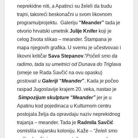
neprekidne niti, a Apatinci su želeli da budu
trajni, takoreći beskonačni u svom likovnom
programu/projektu. Galeriju
“Meander”
tada je
otvorio hrvatski umetnik
Julije Knifer
koji je
celog života slikao – meander. Štampana je
mapa njegovih grafika. U svemu je učestvovao i
likovni kritičar
Sava Stepanov
.“
Počeli smo da
radimo, tada su umetnici od Dunava do Triglava
(smeje se Rada Savčić na ovu opasku)
gostovali u
Galeriji “Meander
”
. Kada je počeo
raspad Jugoslavije krajem 20. veka, nastao je
Simpozijum skulpture “Meander”
jer je u
Apatinu kod pojedinaca u Kulturnom centru
postojala želja da opravdaju naziv neprekidnog
trajanja – meander. Tada je
Radmila Savčić
osmislila vajarsku koloniju. Kaže – “
želeli smo