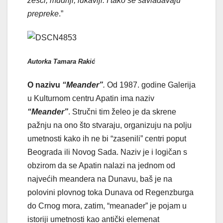
žešći, mudriji, lukaviji. I tako se savladavaju
prepreke
.”
Autorka Tamara Rakić
O nazivu
“Meander”
.
Od 1987. godine Galerija
u Kulturnom centru Apatin ima naziv
“Meander”
. Stručni tim želeo je da skrene
pažnju na ono što stvaraju, organizuju na polju
umetnosti kako ih ne bi “zasenili” centri poput
Beograda ili Novog Sada. Naziv je i logičan s
obzirom da se Apatin nalazi na jednom od
najvećih meandera na Dunavu, baš je na
polovini plovnog toka Dunava od Regenzburga
do Crnog mora, zatim, “meanader” je pojam u
istoriji umetnosti kao antički elemenat