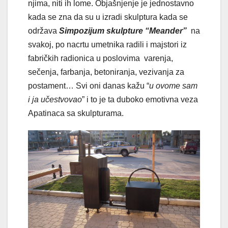
njima, niti ih lome. Objašnjenje je jednostavno
kada se zna da su u izradi skulptura kada se
održava
Simpozijum skulpture “Meander”
na
svakoj, po nacrtu umetnika radili i majstori iz
fabričkih radionica u poslovima varenja,
sečenja, farbanja, betoniranja, vezivanja za
postament… Svi oni danas kažu “
u ovome sam
i ja učestvovao
” i to je ta duboko emotivna veza
Apatinaca sa skulpturama.