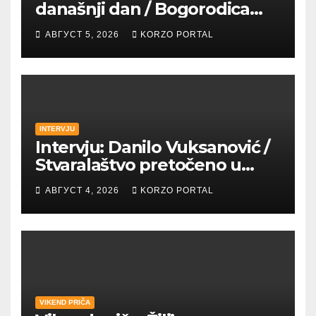
današnji dan / Bogorodica
pobednica u
АВГУСТ 5, 2026
KORZO PORTAL
petrovaradinskom Podgrađu
INTERVJU
Intervju: Danilo Vuksanović /
Stvaralaštvo pretočeno u
umetnost i reči
АВГУСТ 4, 2026
KORZO PORTAL
VIKEND PRIČA