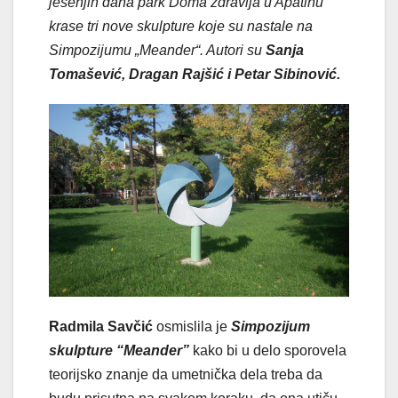
jesenjih dana park Doma zdravlja u Apatinu
krase tri nove skulpture koje su nastale na
Simpozijumu „Meander“. Autori su
Sanja
Tomašević, Dragan Rajšić i Petar Sibinović.
Radmila Savčić
osmislila je
Simpozijum
skulpture “Meander”
kako bi u delo sporovela
teorijsko znanje da umetnička dela treba da