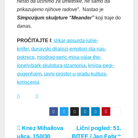
nešto da učinimo za umetnike, ne samo da
prikazujemo njihove radove
”. Nastao je
Simpozijum skulpture “Meander”
koji traje do
danas.
PROČITAJTE I:
slikar-apsurda-julije-
knifer
,
dunavski-dijalozi-emotion-sta-nas-
pokrece
,
miodrag-peric-misa-vajar-the-
lonely/
park-skulptura-dzamonja
,
knjiga-pegi-
gugenhajm
,
javni-prostor-u-gradu-kultura-
koriscenja
Кретање
Knez Mihailova
Lični pogled: 51.
ulica, 150/30
BITEF / Jan Fabr “