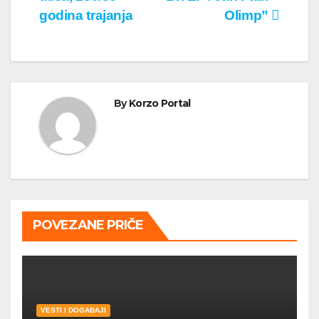
чланка
godina trajanja
Olimp”
By
Korzo Portal
POVEZANE PRIČE
VESTI I DOGAĐAJI