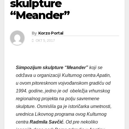
skulpture
“Meander”
By
Korzo Portal
ОКТ 5, 2017
Simpozijum skulpture “Meander”
koji se
održava u organizaciji Kulturnog centra Apatin,
u ovom pitoresknom vojvođanskom gradiću od
1994. godine, jedno je od obeležja vrhunskog
regionalnog projekta na polju savremene
skulpture. Osmislila ga je istoričarka umetnosti,
urednica Likovnog programa ovog Kulturnog
centra
Radmila Savčić
. Od pre nekoliko