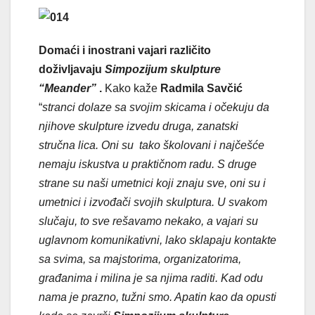
Domaći i inostrani vajari različito
doživljavaju
Simpozijum skulpture
“Meander”
.
Kako kaže
Radmila Savčić
“
stranci dolaze sa svojim skicama i očekuju da
njihove skulpture izvedu druga, zanatski
stručna lica. Oni su tako školovani i najčešće
nemaju iskustva u praktičnom radu. S druge
strane su naši umetnici koji znaju sve, oni su i
umetnici i izvođači svojih skulptura. U svakom
slučaju, to sve rešavamo nekako, a vajari su
uglavnom komunikativni, lako sklapaju kontakte
sa svima, sa majstorima, organizatorima,
građanima
i milina je sa njima raditi. Kad odu
nama je prazno, tužni smo. Apatin kao da opusti