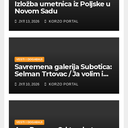
Izložba umetnica iz Poljske u
Novom Sadu
ЈУЛ 13, 2026
KORZO PORTAL
VESTI I DOGAĐAJI
Savremena galerija Subotica:
Selman Trtovac / Ja volim i
umetnost drugih
ЈУЛ 10, 2026
KORZO PORTAL
VESTI I DOGAĐAJI