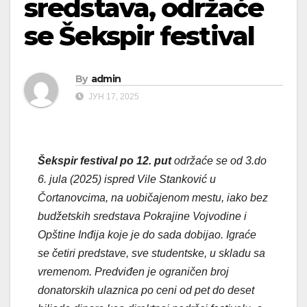
sredstava, održaće
se Šekspir festival
By
admin
ЈУН 17, 2025
Šekspir festival po 12. put
održaće se od 3.do
6. jula (2025) ispred Vile Stanković u
Čortanovcima, na uobičajenom mestu, iako bez
budžetskih sredstava Pokrajine Vojvodine i
Opštine Inđija koje je do sada dobijao. Igraće
se četiri predstave, sve studentske, u skladu sa
vremenom. Predviđen je ograničen broj
donatorskih ulaznica po ceni od pet do deset