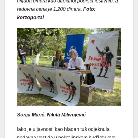
hiljada dinara kao direktnoj podršci festivalu, a
redovna cena je 1.200 dinara.
Foto:
korzoportal
Sonja Marić, Nikita Milivojević
Iako je u javnosti kao hladan tuš odjeknula
nedavna vest da u pokrajinskom budžetu ove