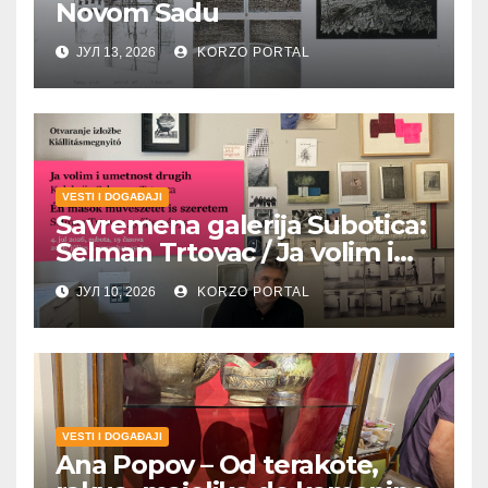
Novom Sadu
ЈУЛ 13, 2026
KORZO PORTAL
VESTI I DOGAĐAJI
Savremena galerija Subotica:
Selman Trtovac / Ja volim i
umetnost drugih
ЈУЛ 10, 2026
KORZO PORTAL
VESTI I DOGAĐAJI
Ana Popov – Od terakote,