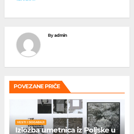
By
admin
POVEZANE PRIČE
VESTI I DOGAĐAJI
Izložba umetnica iz Poljske u