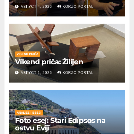
umetnost i reči
АВГУСТ 4, 2026
KORZO PORTAL
VIKEND PRIČA
Vikend priča: Žilijen
АВГУСТ 1, 2026
KORZO PORTAL
ANALIZE I ESEJI
Foto esej: Stari Edipsos na
ostvu Eviji