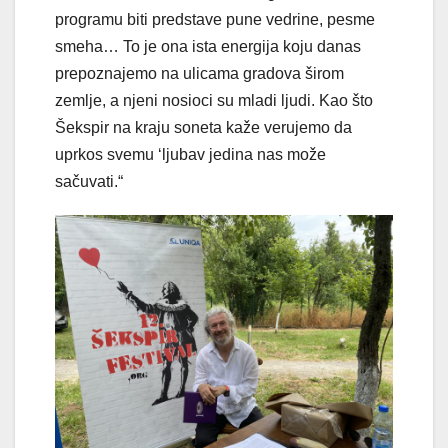
programu biti predstave pune vedrine, pesme
smeha… To je ona ista energija koju danas
prepoznajemo na ulicama gradova širom
zemlje, a njeni nosioci su mladi ljudi. Kao što
Šekspir na kraju soneta kaže verujemo da
uprkos svemu ‘ljubav jedina nas može
sačuvati.“