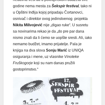
godine nema mesta za
Šekspir festival
,
tako ni
u Opštini Inđija kojoj pripadaju Čortanovci,
osnivač i direktor ovog jedinstvenog projekta
Nikita Milivojević
nije „digao ruke“. U susretu
sa novinarima rekao je da „do pre par dana
nismo znali da li ćemo se uopšte sresti. Ali, iako
nemamo budžet, imamo prijatelje. Pala je
knjiga na dva slova
Sonju Marić
iz UNIQA
osiguranja i mene, uz vlasnike
Vinoteke
Fruškogorje
koji su nam danas pružili
gostoprimstvo.“