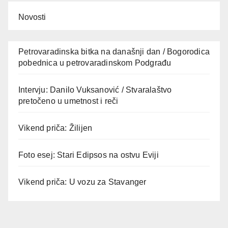
Novosti
Petrovaradinska bitka na današnji dan / Bogorodica
pobednica u petrovaradinskom Podgrađu
Intervju: Danilo Vuksanović / Stvaralaštvo
pretočeno u umetnost i reči
Vikend priča: Žilijen
Foto esej: Stari Edipsos na ostvu Eviji
Vikend priča: U vozu za Stavanger