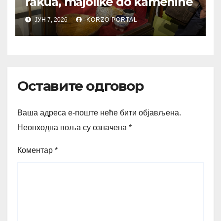
rakua, majolike do kamenine
ЈУН 7, 2026
KORZO PORTAL
Оставите одговор
Ваша адреса е-поште неће бити објављена.
Неопходна поља су означена
*
Коментар
*