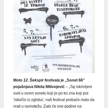
Moto
12. Šekspir festivala
je „Sonet 66“
pojašnjava Nikita Milivojević
– „Taj iskrivljeni
svet u ovom sonetu koji je po ko zna koji put
‘iskočio iz zgloba’, naš festival probaće malo da
vrati u ravnotežu. Zato će ove godine na