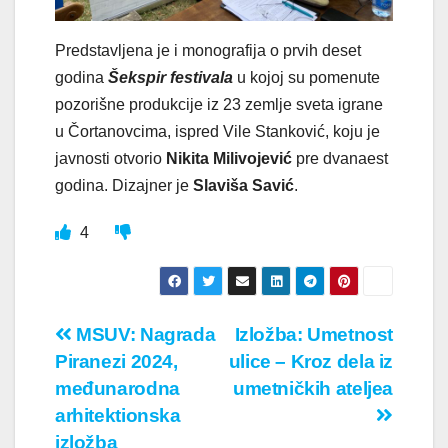
Predstavljena je i monografija o prvih deset
godina
Šekspir festivala
u kojoj su pomenute
pozorišne produkcije iz 23 zemlje sveta igrane
u Čortanovcima, ispred Vile Stanković, koju je
javnosti otvorio
Nikita Milivojević
pre dvanaest
godina. Dizajner je
Slaviša Savić
.
4
Кретање
MSUV: Nagrada
Izložba: Umetnost
Piranezi 2024,
ulice – Kroz dela iz
чланка
međunarodna
umetničkih ateljea
arhitektionska
izložba