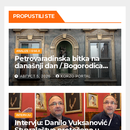
PROPUSTILI STE
ANALIZE I ESEJI
Petrovaradinska bitka na
današnji dan / Bogorodica
pobednica u
АВГУСТ 5, 2026
KORZO PORTAL
petrovaradinskom Podgrađu
INTERVJU
Intervju: Danilo Vuksanović /
Stvaralaštvo pretočeno u