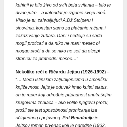
kuhinji je bilo živo od svih boja svitanja – bilo je
divno jutro – a kalendar je izgubio svoju moć.
Visio je tu, zahvaljujući A.Dž.Stolperu i
sinovima, koristan samo za plaćanje računa i
zakazivanje zubara. Dani i nedelje su sada
mogli proticati a da niko ne mari; mesec bi
mogao proći a da se niko ne seti da otcepi
stranicu za prethodni mesec
…”
Nekoliko reči o Ričardu Jejtsu (1926-1992)
–
“…
Među istinskim zaljubljenicima u američku
književnost, Jejts je oduvek imao kultni status,
on je reper koji određuje pripadnost unutrašnjim
krugovima znalaca – ako volite njegovu prozu,
prošli ste test sposobnosti pronicanja iza
očiglednog i pojavnog.
Put Revolucije
je
Jejtsov roman prvenac koji je naredne (1962,