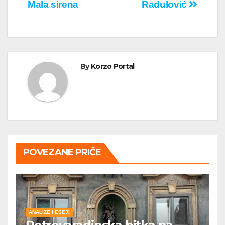
Mala sirena
Radulović
чланка
By
Korzo Portal
POVEZANE PRIČE
ANALIZE I ESEJI