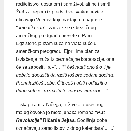
roditeljstvo, uostalom i sam život, ali ne i smrt!
Žeđ za begom iz predvidive svakodnevice
oličavaju Vilerovi koji maštaju da napuste
“
američki san
” i zauvek se iz bezličnog
američkog predgrađa presele u Pariz.
Egzistencijalizam kuca na vrata kuće u
američkom predgrađu. Ejpril ima plan za
izvlačenje muža iz beznačajne korporacije, ona
će se zaposliti, a –“…
Ti ćeš raditi ono što ti je
trebalo dopustiti da radiš još pre sedam godina.
Pronalazićeš sebe. Čitaćeš i učiti i odlaziti u
duge šetnje i razmišljati. Imaćeš vremena…”
Eskapizam iz Ničega, iz života prosečnog
malog čoveka je moto junaka romana
“Put
Revolucije”
Ričarda Jejtsa.
Godišnja doba
označavaju samo listovi zidnog kalendara“…
U