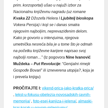
prim. korzoportal) ušao u najuži izbor za
Nacionalnu književnu nagradu (uz romane
Kvaka 22
Džozefa Helera I
Ljubitelj bioskopa
Vokera Persija) i koji se i danas smatra
njegovim najboljim, neprevaziđenim delom.
Kako je govorio u intervjuima, njegova
umetnička nesreća bila je u tome što je odmah
na početku književne karijere napisao svoj
najbolji roman
…” (Iz pogovora
Nine Ivanović
Muždeka
–
Put Revolucije
: “
Genijalni rimejk
Gospođe Bovari
”
ili izneverena utopija?
, koja je
i prevela knjigu)
PROČITAJTE I:
vikend-prica-jako-kratka-prica/
,
tekst-u-fokusu-obelezja-novosadskih-javnih-
memorija/
,
foto-esej-kanjiza-i-jelena/
,
almaski-
kraj-korak-u-novom-milenijumu/