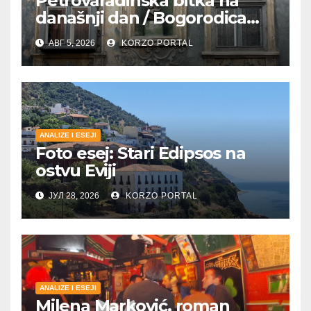
Petrovaradinska bitka na
današnji dan / Bogorodica
pobednica u
АВГ 5, 2026
KORZO PORTAL
petrovaradinskom Podgrađu
ANALIZE I ESEJI
Foto esej: Stari Edipsos na
ostvu Eviji
ЈУЛ 28, 2026
KORZO PORTAL
ANALIZE I ESEJI
Milena Marković, roman