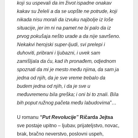
koji su uspevali da im život ispadne onakav
kakav su želeli a da se uopšte ne potrude, koji
nikada nisu morali da izvuku najbolje iz loše
situacije, jer im ni na pamet ne bi palo da iz
prvog pokušaja nešto urade a da nije savršeno.
Nekakvi herojski super-ljudi, svi prelepi i
duhoviti, pribrani i ljubazni, i uvek sam
zamišljala da ću, kad ih pronađem, odjednom
spoznati da mi je mesto među njima, da sam ja
jedna od njih, da je sve vreme trebalo da
budem jedna od njih, i da je sve u
međuvremenu bila greška; i oni bi to znali. Bila
bih poput ružnog pačeta među labudovima
”…
U romanu
“Put Revolucije”
Ričarda Jejtsa
sve postaje upitno – ljubav, prijateljstvo, novac,
brak, bračno neverstvo, poslovni uspeh,