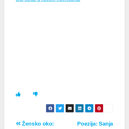
Кретање
Žensko oko:
Poezija: Sanja