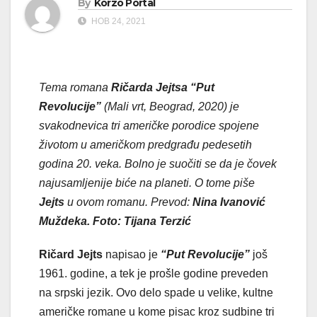
By
Korzo Portal
НОВ 24, 2021
Tema romana
Ričarda Jejtsa “Put
Revolucije”
(Mali vrt, Beograd, 2020) je
svakodnevica tri američke porodice spojene
životom u američkom predgrađu pedesetih
godina 20. veka. Bolno je suočiti se da je čovek
najusamljenije biće na planeti. O tome piše
Jejts
u ovom romanu. Prevod
:
Nina Ivanović
Muždeka. Foto: Tijana Terzić
Ričard Jejts
napisao je
“Put Revolucije”
još
1961. godine, a tek je prošle godine preveden
na srpski jezik. Ovo delo spade u velike, kultne
američke romane u kome pisac kroz sudbine tri