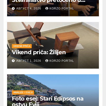
umetnost i reči
АВГУСТ 4, 2026
KORZO PORTAL
VIKEND PRIČA
Vikend priča: Žilijen
АВГУСТ 1, 2026
KORZO PORTAL
ANALIZE I ESEJI
Foto esej: Stari Edipsos na
ostvu Eviji