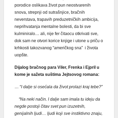
porodice oslikava život pun neostvarenih
snova, strepnji od sutrašnjice, bračnih
neverstava, trapavih preduzetničkih ambicija,
neprihvatanja mentalne bolesti, da bi sve
kulminiralo… ali, nije fer čitaocu otkrivati sve,
dok sam ne otvori korice knjige i utone u priču o
krhkosti takozvanog “američkog sna” i života
uopšte.
Dijalog bračnog para Viler, Frenka i Ejpril u
kome je sažeta suštima Jejtsovog romana:
… “
I dalje si osećala da život prolazi kraj tebe?”
“Na neki način. I dalje sam imala tu ideju da
negde postoji čitav svet pun izuzetnih,
genijalnih ljudi… ljudi koji sve instiktivno znaju,