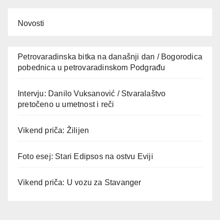
Novosti
Petrovaradinska bitka na današnji dan / Bogorodica
pobednica u petrovaradinskom Podgrađu
Intervju: Danilo Vuksanović / Stvaralaštvo
pretočeno u umetnost i reči
Vikend priča: Žilijen
Foto esej: Stari Edipsos na ostvu Eviji
Vikend priča: U vozu za Stavanger