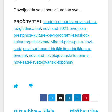
Dovoljno da se zaboravi turoban svet.
PROČITAJTE I:
teodora-nenadov-novi-sad-na-
razglednicama/
,
novi-sad-2021-evropska-
prestonica-kulture-k-a-t-programi-zenskog-
kulturnog-aktivizma/
,
vikend-prica-put-u-novi-
sad/
,
novi-sad-mural-biciklistima-biciklom-u-
evropu/
,
novi-sad-i-svetojovanski-toponim/
,
novi-sad-i-svetojovanski-toponim/
Iz arhive – Silvia
Izložba: Olga