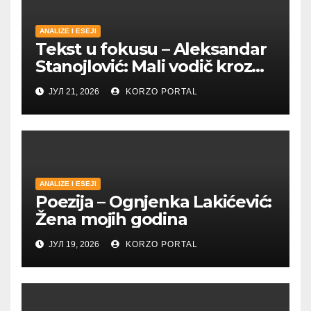
ANALIZE I ESEJI
Tekst u fokusu – Aleksandar
Stanojlović: Mali vodič kroz
Metohiju
ЈУЛ 21, 2026
KORZO PORTAL
ANALIZE I ESEJI
Poezija – Ognjenka Lakićević:
Žena mojih godina
ЈУЛ 19, 2026
KORZO PORTAL