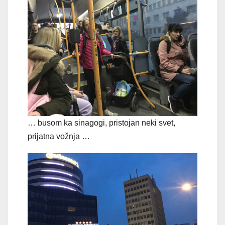
… busom ka sinagogi, pristojan neki svet,
prijatna vožnja …