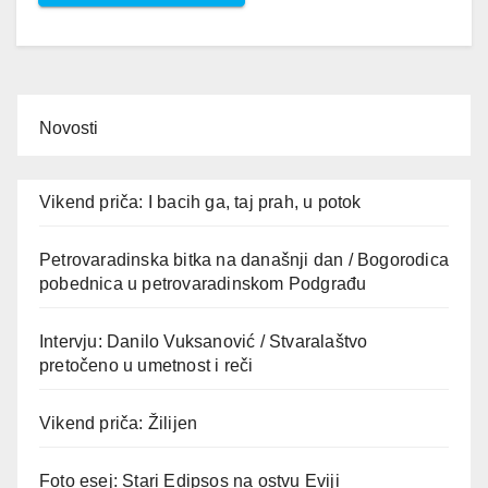
Novosti
Vikend priča: I bacih ga, taj prah, u potok
Petrovaradinska bitka na današnji dan / Bogorodica
pobednica u petrovaradinskom Podgrađu
Intervju: Danilo Vuksanović / Stvaralaštvo
pretočeno u umetnost i reči
Vikend priča: Žilijen
Foto esej: Stari Edipsos na ostvu Eviji