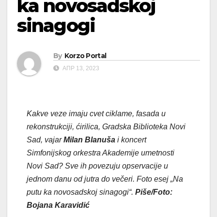
ka novosadskoj
sinagogi
By
Korzo Portal
АПР 13, 2023
Kakve veze imaju cvet ciklame, fasada u
rekonstrukciji, ćirilica, Gradska Biblioteka Novi
Sad, vajar
Milan Blanuša
i koncert
Simfonijskog orkestra Akademije umetnosti
Novi Sad? Sve ih povezuju opservacije u
jednom danu od jutra do večeri. Foto esej „Na
putu ka novosadskoj sinagogi“.
Piše/Foto:
Bojana Karavidić