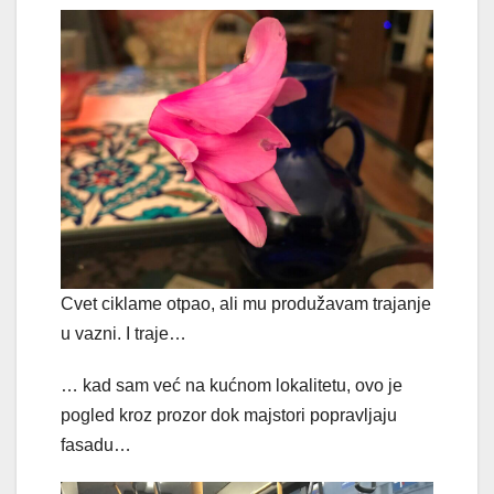
Cvet ciklame otpao, ali mu produžavam trajanje
u vazni. I traje…
… kad sam već na kućnom lokalitetu, ovo je
pogled kroz prozor dok majstori popravljaju
fasadu…