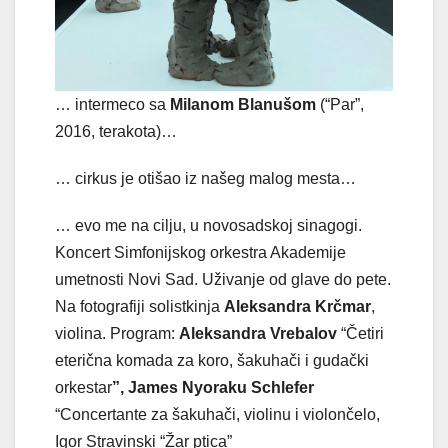
… intermeco sa
Milanom Blanušom
(“Par”,
2016, terakota)…
… cirkus je otišao iz našeg malog mesta…
… evo me na cilju, u novosadskoj sinagogi.
Koncert Simfonijskog orkestra Akademije
umetnosti Novi Sad. Uživanje od glave do pete.
Na fotografiji solistkinja
Aleksandra Krčmar
,
violina. Program:
Aleksandra Vrebalov
“Četiri
eterična komada za koro, šakuhači i gudački
orkestar
”, James Nyoraku Schlefer
“Concertante za šakuhači, violinu i violončelo,
Igor Stravinski “Žar ptica”