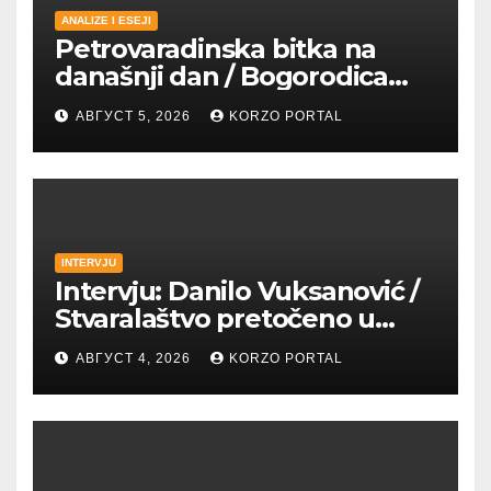
ANALIZE I ESEJI
Petrovaradinska bitka na
današnji dan / Bogorodica
pobednica u
АВГУСТ 5, 2026
KORZO PORTAL
petrovaradinskom Podgrađu
INTERVJU
Intervju: Danilo Vuksanović /
Stvaralaštvo pretočeno u
umetnost i reči
АВГУСТ 4, 2026
KORZO PORTAL