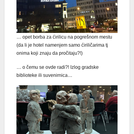
… opet borba za ćirilicu na pogrešnom mestu
(da li je hotel namenjem samo ćiriličarima tj
onima koji znaju da pročitaju?!)
… o čemu se ovde radi?! Izlog gradske
biblioteke ili suvenirnica…