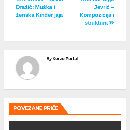
Кретање
Dražić: Muška i
Jevrić –
чланка
ženska Kinder jaja
Kompozicija i
struktura
By
Korzo Portal
POVEZANE PRIČE