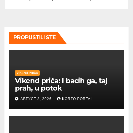
PROPUSTILI STE
VIKEND PRIČA
Vikend priča: I bacih ga, taj
prah, u potok
АВГУСТ 8, 2026
KORZO PORTAL