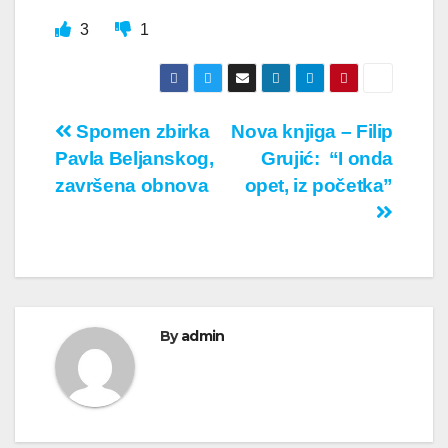
3
1
Кретање
Spomen zbirka
Nova knjiga – Filip
Pavla Beljanskog,
Grujić: “I onda
чланка
završena obnova
opet, iz početka”
By
admin