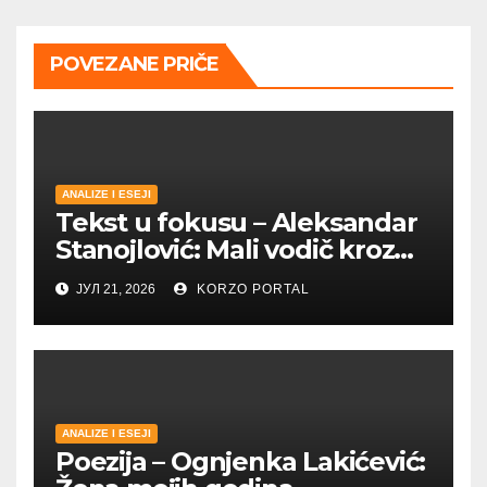
POVEZANE PRIČE
ANALIZE I ESEJI
Tekst u fokusu – Aleksandar
Stanojlović: Mali vodič kroz
Metohiju
ЈУЛ 21, 2026
KORZO PORTAL
ANALIZE I ESEJI
Poezija – Ognjenka Lakićević: