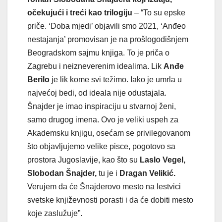
očekujući i treći kao trilogiju
– “To su epske
priče. ‘Doba mjedi’ objavili smo 2021, ‘Anđeo
nestajanja’ promovisan je na prošlogodišnjem
Beogradskom sajmu knjiga. To je priča o
Zagrebu i neizneverenim idealima. Lik
Anđe
Berilo
je lik kome svi težimo. Iako je umrla u
najvećoj bedi, od ideala nije odustajala.
Šnajder je imao inspiraciju u stvarnoj ženi,
samo drugog imena. Ovo je veliki uspeh za
Akademsku knjigu, osećam se privilegovanom
što objavljujemo velike pisce, pogotovo sa
prostora Jugoslavije, kao što su
Laslo Vegel,
Slobodan Šnajder,
tu je i
Dragan Velikić.
Verujem da će Šnajderovo mesto na lestvici
svetske književnosti porasti i da će dobiti mesto
koje zaslužuje”.