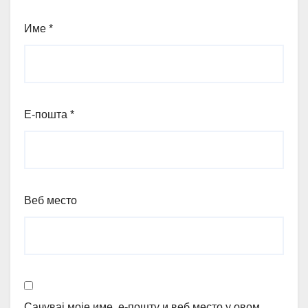
Име
*
Е-пошта
*
Веб место
Сачувај моје име, е-пошту и веб место у овом