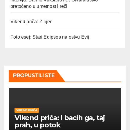
pretočeno u umetnost i reči
Vikend priča: Žilijen
Foto esej: Stari Edipsos na ostvu Eviji
PROPUSTILI STE
VIKEND PRIČA
Vikend priča: I bacih ga, taj
prah, u potok