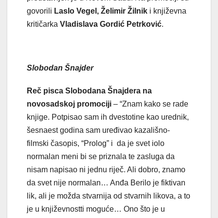
govorili
Laslo Vegel, Želimir Žilnik
i književna
kritičarka
Vladislava Gordić Petrković
.
Slobodan Šnajder
Reč pisca Slobodana Šnajdera na
novosadskoj promociji
– “Znam kako se rade
knjige. Potpisao sam ih dvestotine kao urednik,
šesnaest godina sam uređivao kazališno-
filmski časopis, “Prolog” i da je svet iolo
normalan meni bi se priznala te zasluga da
nisam napisao ni jednu riječ. Ali dobro, znamo
da svet nije normalan… Anđa Berilo je fiktivan
lik, ali je možda stvarnija od stvarnih likova, a to
je u književnostti moguće… Ono što je u