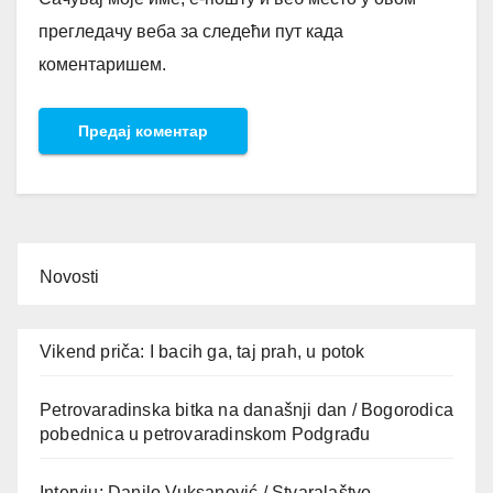
прегледачу веба за следећи пут када
коментаришем.
Novosti
Vikend priča: I bacih ga, taj prah, u potok
Petrovaradinska bitka na današnji dan / Bogorodica
pobednica u petrovaradinskom Podgrađu
Intervju: Danilo Vuksanović / Stvaralaštvo