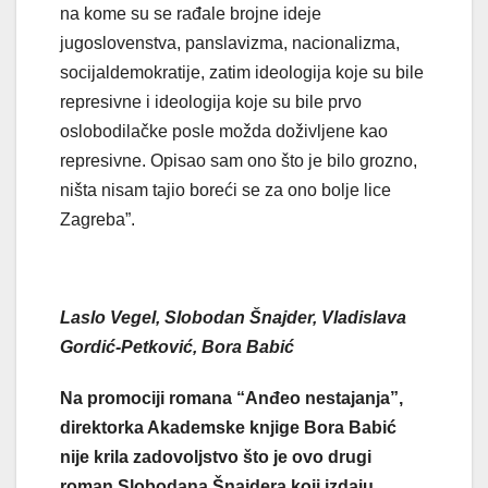
na kome su se rađale brojne ideje
jugoslovenstva, panslavizma, nacionalizma,
socijaldemokratije, zatim ideologija koje su bile
represivne i ideologija koje su bile prvo
oslobodilačke posle možda doživljene kao
represivne. Opisao sam ono što je bilo grozno,
ništa nisam tajio boreći se za ono bolje lice
Zagreba”.
Laslo Vegel, Slobodan Šnajder, Vladislava
Gordić-Petković, Bora Babić
Na promociji romana “Anđeo nestajanja”,
direktorka Akademske knjige Bora Babić
nije krila zadovoljstvo što je ovo drugi
roman Slobodana Šnajdera koji izdaju,