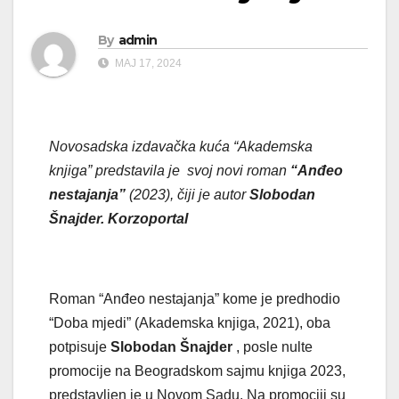
By
admin
МАЈ 17, 2024
Novosadska izdavačka kuća “Akademska
knjiga” predstavila je svoj novi roman
“Anđeo
nestajanja”
(2023), čiji je autor
Slobodan
Šnajder. Korzoportal
Roman “Anđeo nestajanja” kome je predhodio
“Doba mjedi” (Akademska knjiga, 2021), oba
potpisuje
Slobodan Šnajder
, posle nulte
promocije na Beogradskom sajmu knjiga 2023,
predstavljen je u Novom Sadu. Na promociji su