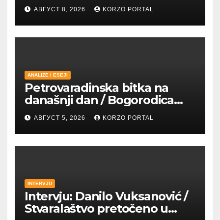
АВГУСТ 8, 2026
KORZO PORTAL
ANALIZE I ESEJI
Petrovaradinska bitka na
današnji dan / Bogorodica
pobednica u
АВГУСТ 5, 2026
KORZO PORTAL
petrovaradinskom Podgrađu
INTERVJU
Intervju: Danilo Vuksanović /
Stvaralaštvo pretočeno u