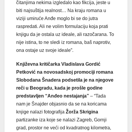
čitanjima nekima izgledalo kao fikcija, jeste u
biti najsuštija realnost… Na kraju romana u
viziji umiruće Anđe moglo bi se do jutra
raspredati. Ali ne volim formulaciju koja prati
knjigu da je ostala uz ideale, ali razočarana. To
nije istina, to ne sledi iz romana, baš naprotiv,
ona ostaje uz svoje ideale”.
Književna kritičarka Vladislava Gordić
Petković na novosadskoj promociji romana
Slobodana Šnadera podsetila je na njegove
reči u Beogradu, kada je prošle godine
predstavljen “Anđeo nestajanja”
– “Tada
nam je Šnajder objasnio da se na koricama
knjige nalazi fotografija
Žorža Skrigina
partizanke iza koje se nalazi Zagreb, Gornji
grad, prostor ne veći od kvadratnog kilometra,