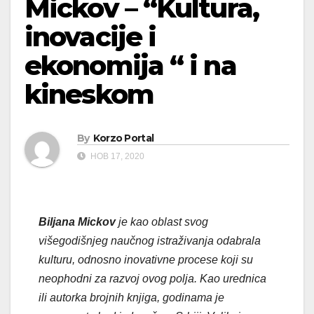
Mickov – “Kultura,
inovacije i
ekonomija “ i na
kineskom
By
Korzo Portal
НОВ 17, 2020
Biljana Mickov
je kao oblast svog
višegodišnjeg naučnog istraživanja odabrala
kulturu, odnosno inovativne procese koji su
neophodni za razvoj ovog polja. Kao urednica
ili autorka brojnih knjiga, godinama je