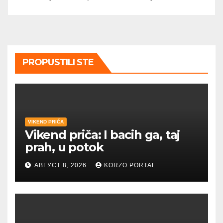
PROPUSTILI STE
VIKEND PRIČA
Vikend priča: I bacih ga, taj
prah, u potok
АВГУСТ 8, 2026
KORZO PORTAL