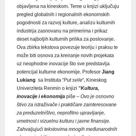
objavljena na kineskom. Teme u knjizi uključuju
pregled globalnih i regionalnih ekonomskih
pogodnosti za razvoj kulture, analizu kulturnih
industrija zasnovanu na primerima i prikaz
deset najboljih kulturnih prilika za poslovanje.
Ova zbirka tekstova povezuje teoriju i praksu te
može biti osnova za kreiranje novih projekata
uz neophodne inovacije što sve predstavlja
potencijal kulturne ekonomije. Profesor
Jiang
Lukiang
sa Instituta “
Put svile
“, Kineskog
Univerziteta Renmin o knjizi
“
Kultura,
inovacije i ekonomija
piše –
Ovo je osnovno
štivo za istraživače i praktičare zainteresovane
za preduzetništvo, neprofitno upravljanje,
umetnost i vizuelnu kulturu i javne finansije.
Zahvaljujući tekstovima mnogih međunarodnih