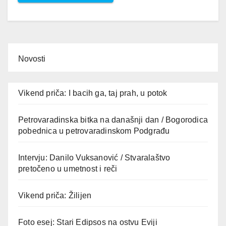
Novosti
Vikend priča: I bacih ga, taj prah, u potok
Petrovaradinska bitka na današnji dan / Bogorodica
pobednica u petrovaradinskom Podgrađu
Intervju: Danilo Vuksanović / Stvaralaštvo
pretočeno u umetnost i reči
Vikend priča: Žilijen
Foto esej: Stari Edipsos na ostvu Eviji