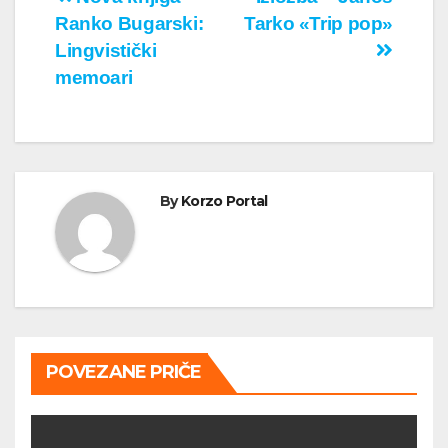
Кретање
Ranko Bugarski:
Tarko «Trip pop»
чланка
Lingvistički
memoari
By
Korzo Portal
POVEZANE PRIČE