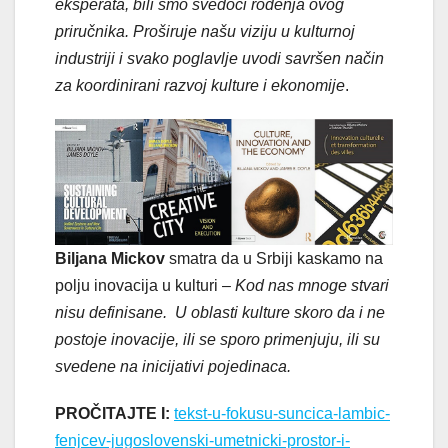
eksperata, bili smo svedoci rođenja ovog
priručnika. Proširuje našu viziju u kulturnoj
industriji i svako poglavlje uvodi savršen način
za koordinirani razvoj kulture i ekonomije
.
Biljana Mickov
smatra da u Srbiji kaskamo na
polju inovacija u kulturi –
Kod nas mnoge stvari
nisu definisane. U oblasti kulture skoro da i ne
postoje inovacije, ili se sporo primenjuju, ili su
svedene na inicijativi pojedinaca.
PROČITAJTE I:
tekst-u-fokusu-suncica-lambic-
fenjcev-jugoslovenski-umetnicki-prostor-i-