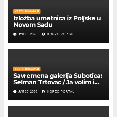
VESTI I DOGAĐAJI
Izložba umetnica iz Poljske u
Novom Sadu
ЈУЛ 13, 2026
KORZO PORTAL
VESTI I DOGAĐAJI
Savremena galerija Subotica:
Selman Trtovac / Ja volim i
umetnost drugih
ЈУЛ 10, 2026
KORZO PORTAL