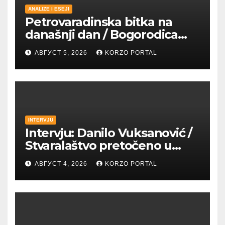
ANALIZE I ESEJI
Petrovaradinska bitka na
današnji dan / Bogorodica
pobednica u
АВГУСТ 5, 2026
KORZO PORTAL
petrovaradinskom Podgrađu
INTERVJU
Intervju: Danilo Vuksanović /
Stvaralaštvo pretočeno u
umetnost i reči
АВГУСТ 4, 2026
KORZO PORTAL