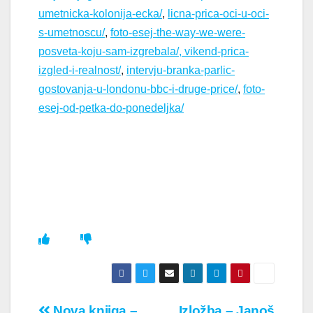
umetnicka-kolonija-ecka/
,
licna-prica-oci-u-oci-
s-umetnoscu/
,
foto-esej-the-way-we-were-
posveta-koju-sam-izgrebala/,
vikend-prica-
izgled-i-realnost/
,
intervju-branka-parlic-
gostovanja-u-londonu-bbc-i-druge-price/
,
foto-
esej-od-petka-do-ponedeljka/
Nova knjiga –
Izložba – Janoš