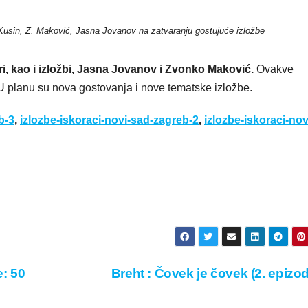
Kusin, Z. Maković, Jasna Jovanov na zatvaranju gostujuće izložbe
ori, kao i izložbi, Jasna Jovanov i Zvonko Maković.
Ovakve
 planu su nova gostovanja i nove tematske izložbe.
b-3
,
izlozbe-iskoraci-novi-sad-zagreb-2
,
izlozbe-iskoraci-nov
: 50
Breht : Čovek je čovek (2. epizo