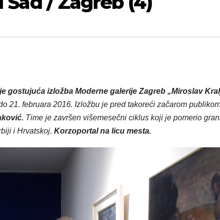
i Sad / Zagreb (4)
e gostujuća izložba Moderne galerije Zagreb „Miroslav Kral
do 21. februara 2016. Izložbu je pred takoreći začarom publikom
ković.
Time je završen višemesečni ciklus koji je pomerio gran
biji i
Hrvatskoj.
Korzoportal na licu mesta.