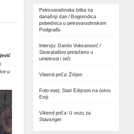
Petrovaradinska bitka na
današnji dan / Bogorodica
pobednica u petrovaradinskom
Podgrađu
Intervju: Danilo Vuksanović /
Stvaralaštvo pretočeno u
jević
umetnost i reči
,
ice u
Vikend priča: Žilijen
Foto esej: Stari Edipsos na ostvu
Eviji
Vikend priča: U vozu za
Stavanger