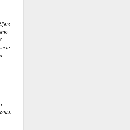
čijem
 smo
7
ici te
 u
no
bliku,