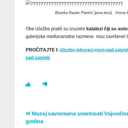
Biserka Rauter Plančić (prva levo), Vesna 
Obe izložbe pratili su izuzetni
katalozi čiji su aut
galerijske međunarodne razmene nisu završene! U
PROČITAJTE I:
izlozbe-iskoraci-novi-sad-zagre
sad-zagreb
Кретање
Muzej savremene umetnosti Vojvodine
godina
чланка