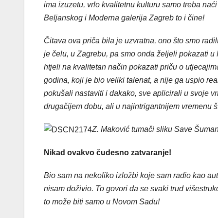
ima izuzetu, vrlo kvalitetnu kulturu samo treba na
Beljanskog i Moderna galerija Zagreb to i čine!
Čitava ova priča bila je uzvratna, ono što smo radi
je čelu, u Zagrebu, pa smo onda željeli pokazati 
htjeli na kvalitetan način pokazati priču o utjecaji
godina, koji je bio veliki talenat, a nije ga uspio re
pokušali nastaviti i dakako, sve aplicirali u svoje 
drugačijem dobu, ali u najintrigantnijem vremenu št
Z. Maković tumači sliku Save Šuman
Nikad ovakvo čudesno zatvaranje!
Bio sam na nekoliko izložbi koje sam radio kao auto
nisam doživio. To govori da se svaki trud višestruk
to može biti samo u Novom Sadu!