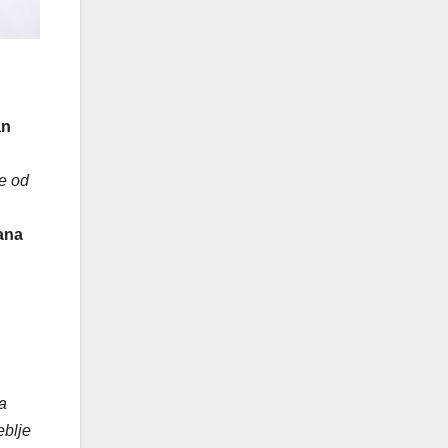
an
še od
lana
a
eblje