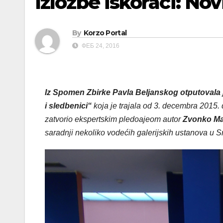
Izložbe iskoraci: Nov
By
Korzo Portal
ФЕБ 24, 2016
Iz Spomen Zbirke Pavla Beljanskog otputovala j
i sledbenici“
koja je trajala od 3. decembra 2015. 
zatvorio ekspertskim pledoajeom autor
Zvonko Ma
saradnji nekoliko vodećih galerijskih ustanova u Sr