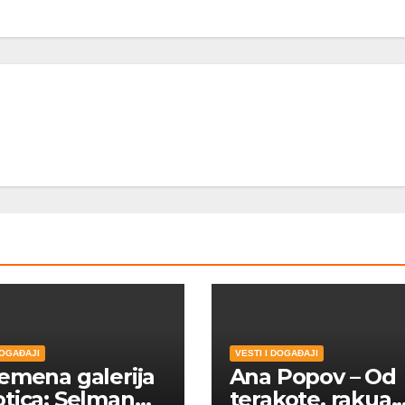
DOGAĐAJI
VESTI I DOGAĐAJI
emena galerija
Ana Popov – Od
tica: Selman
terakote, rakua,