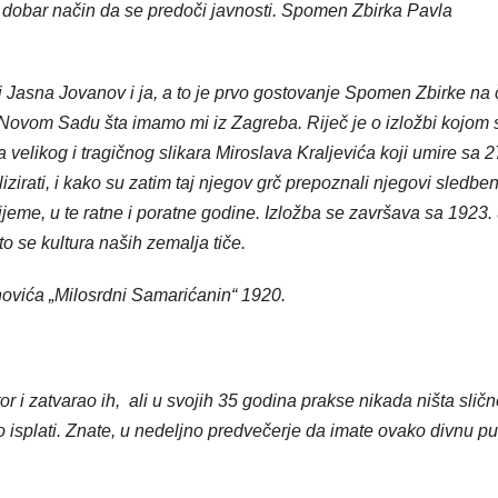
ći dobar način da se predoči javnosti. Spomen Zbirka Pavla
li Jasna Jovanov i ja, a to je prvo gostovanje Spomen Zbirke na 
u Novom Sadu šta imamo mi iz Zagreba. Riječ je o izložbi kojom
ma velikog i tragičnog slikara Miroslava Kraljevića koji umire sa 2
alizirati, i kako su zatim taj njegov grč prepoznali njegovi sledben
vrijeme, u te ratne i poratne godine. Izložba se završava sa 1923.
o se kultura naših zemalja tiče.
ovića „Milosrdni Samarićanin“ 1920.
r i zatvarao ih, ali u svojih 35 godina prakse nikada ništa slič
o isplati. Znate, u nedeljno predvečerje da imate ovako divnu pu