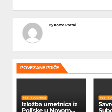
By
Korzo Portal
POVEZANE PRIČE
VESTI I DOGAĐAJI
VESTI I 
Izložba umetnica iz
Savr
Poljske u Novom
Subo