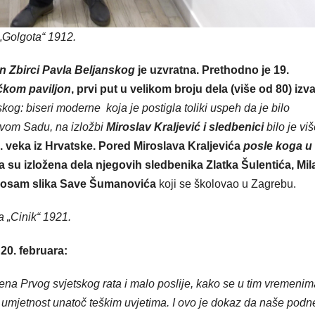
„Golgota“ 1912.
 Zbirci Pavla Beljanskog
je uzvratna. Prethodno je 19.
čkom paviljon
, prvi put u velikom broju dela (više od 80) izv
skog: biseri moderne
koja je postigla toliki uspeh da je bilo
ovom Sadu, na izložbi
Miroslav Kraljević i sledbenici
bilo je vi
. veka iz Hrvatske. Pored Miroslava Kraljevića
posle koga u
ila su izložena dela njegovih sledbenika Zlatka Šulentića, Mi
čak osam slika Save Šumanovića
koji se školovao u Zagrebu.
a „Cinik“ 1921.
20. februara:
mena Prvog svjetskog rata i malo poslije, kako se u tim vremenim
ku umjetnost unatoč teškim uvjetima. I ovo je dokaz da naše podn