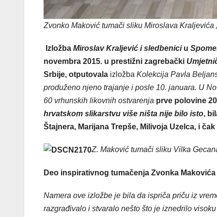
Zvonko Maković tumači sliku Miroslava Kraljevića 
Izložba
Miroslav Kraljević i sledbenici
u
Spomen
novembra 2015. u prestižni zagrebački
Umjetni
Srbije, otputovala
izložba
Kolekcija Pavla Beljan
produženo njeno trajanje i posle 10. januara. U N
60 vrhunskih likovnih ostvarenja
prve polovine 20
hrvatskom slikarstvu više ništa nije bilo isto
, b
Štajnera, Marijana Trepše, Milivoja Uzelca, i 
Z. Maković tumači sliku Vilka Gecan
Deo inspirativnog tumačenja Zvonka Makovića 
Namera ove izložbe je bila da ispriča priču iz vre
razgrađivalo i stvaralo nešto što je iznedrilo viso