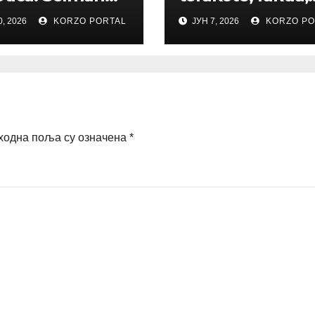
ac / Ja volim i
majolike do
0, 2026
KORZO PORTAL
ЈУН 7, 2026
KORZO PO
nost drugih
kamenine
ходна поља су означена
*