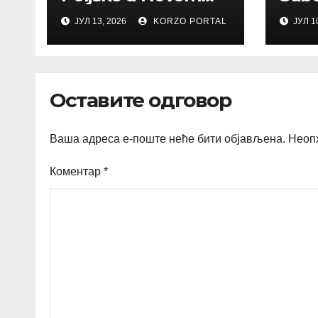
Sadu
Trtov
ЈУЛ 13, 2026
KORZO PORTAL
ЈУЛ 1
umet
Оставите одговор
Ваша адреса е-поште неће бити објављена.
Неоп
Коментар
*