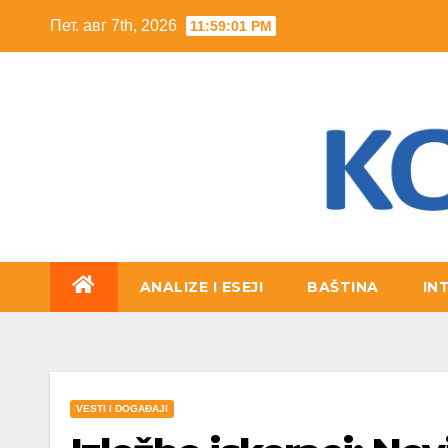
Skip
Пет. авг 7th, 2026
11:59:02 PM
to
content
ANALIZE I ESEJI
BAŠTINA
IN
VESTI I DOGAĐAJI