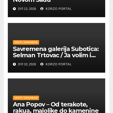
ЈУЛ 13, 2026
KORZO PORTAL
VESTI I DOGAĐAJI
Savremena galerija Subotica:
Selman Trtovac / Ja volim i
umetnost drugih
ЈУЛ 10, 2026
KORZO PORTAL
VESTI I DOGAĐAJI
Ana Popov – Od terakote,
rakua, majolike do kamenine