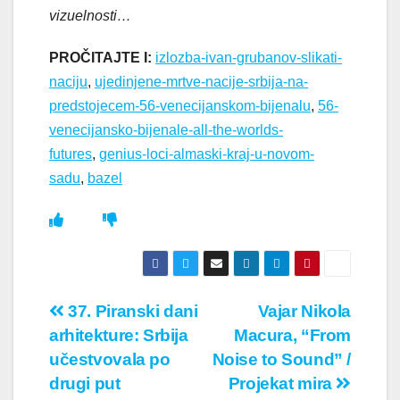
vizuelnosti…
PROČITAJTE I:
izlozba-ivan-grubanov-slikati-
naciju
,
ujedinjene-mrtve-nacije-srbija-na-
predstojecem-56-venecijanskom-bijenalu
,
56-
venecijansko-bijenale-all-the-worlds-
futures
,
genius-loci-almaski-kraj-u-novom-
sadu
,
bazel
Кретање
37. Piranski dani
Vajar Nikola
arhitekture: Srbija
Macura, “From
чланка
učestvovala po
Noise to Sound” /
drugi put
Projekat mira