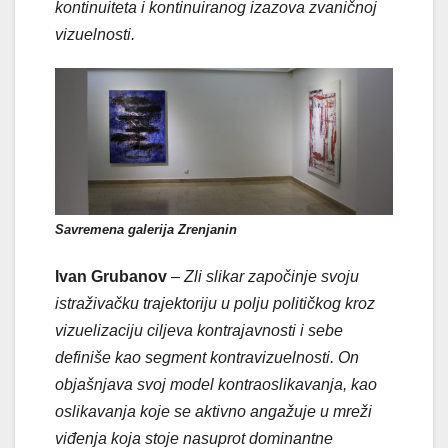
kontinuiteta i kontinuiranog izazova zvaničnoj
vizuelnosti.
Savremena galerija Zrenjanin
Ivan Grubanov
–
Zli slikar započinje svoju
istraživačku trajektoriju u polju političkog kroz
vizuelizaciju ciljeva kontrajavnosti i sebe
definiše kao segment kontravizuelnosti. On
objašnjava svoj model kontraoslikavanja, kao
oslikavanja koje se aktivno angažuje u mreži
viđenja koja stoje nasuprot dominantne