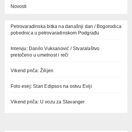
Novosti
Petrovaradinska bitka na današnji dan / Bogorodica
pobednica u petrovaradinskom Podgrađu
Intervju: Danilo Vuksanović / Stvaralaštvo
pretočeno u umetnost i reči
Vikend priča: Žilijen
Foto esej: Stari Edipsos na ostvu Eviji
Vikend priča: U vozu za Stavanger