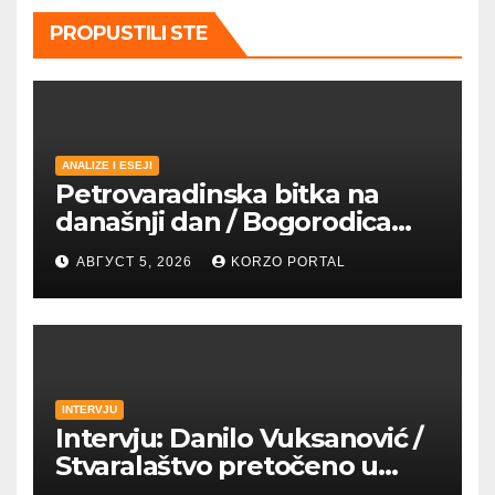
PROPUSTILI STE
ANALIZE I ESEJI
Petrovaradinska bitka na
današnji dan / Bogorodica
pobednica u
АВГУСТ 5, 2026
KORZO PORTAL
petrovaradinskom Podgrađu
INTERVJU
Intervju: Danilo Vuksanović /
Stvaralaštvo pretočeno u
umetnost i reči