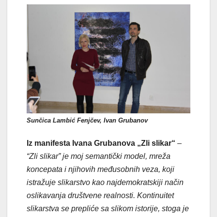
Sunčica Lambić Fenjčev, Ivan Grubanov
Iz manifesta Ivana Grubanova „Zli slikar“
–
“Zli slikar” je moj semantički model, mreža
koncepata i njihovih međusobnih veza, koji
istražuje slikarstvo kao najdemokratskiji način
oslikavanja društvene realnosti. Kontinuitet
slikarstva se prepliće sa slikom istorije, stoga je