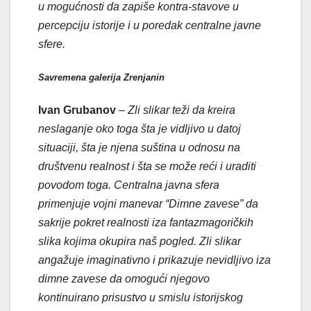
u mogućnosti da zapiše kontra-stavove u
percepciju istorije i u poredak centralne javne
sfere.
Savremena galerija Zrenjanin
Ivan Grubanov
–
Zli slikar teži da kreira
neslaganje oko toga šta je vidljivo u datoj
situaciji, šta je njena suština u odnosu na
društvenu realnost i šta se može reći i uraditi
povodom toga. Centralna javna sfera
primenjuje vojni manevar “Dimne zavese” da
sakrije pokret realnosti iza fantazmagoričkih
slika kojima okupira naš pogled. Zli slikar
angažuje imaginativno i prikazuje nevidljivo iza
dimne zavese da omogući njegovo
kontinuirano prisustvo u smislu istorijskog