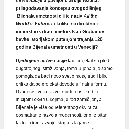
mrtve nacije
u paviljonu Srbije rezultat
prilagođavanja konceptu ovogodišnjeg
Bijenala umetnosti ciji je naziv
All the
World’
s Futures
i koliko se direktno i
indirektno vi kao umetnik Ivan Grubanov
bavite istorijskom putanjom trajanja 120
godina Bijenala umetnosti u Veneciji?
Ujedinjene mrtve nacije
kao projekat su plod
dugotrajnog istraživanja, tema Bijenala je samo
pomogla da baci novo svetlo na taj trud i bila
prilika da se projekat dovede u finalnu formu.
Dvadeseti vek i razvoj modernosti su bili
inicijalni okviri u kojima je rad zamišljen, a
Bijenale je više od referentnog okvira za
posmatranje razvoja modernosti, ono je bitan
faktor u tom razvoju, stoga izlaganje