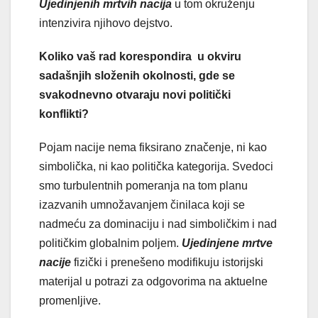
Ujedinjenih mrtvih nacija
u tom okruženju
intenzivira njihovo dejstvo.
Koliko vaš rad korespondira u okviru
sadašnjih složenih okolnosti, gde se
svakodnevno otvaraju novi politički
konflikti?
Pojam nacije nema fiksirano značenje, ni kao
simbolička, ni kao politička kategorija. Svedoci
smo turbulentnih pomeranja na tom planu
izazvanih umnožavanjem činilaca koji se
nadmeću za dominaciju i nad simboličkim i nad
političkim globalnim poljem.
Ujedinjene mrtve
nacije
fizički i prenešeno modifikuju istorijski
materijal u potrazi za odgovorima na aktuelne
promenljive.