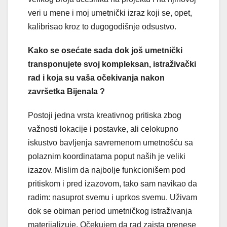
veri u mene i moj umetnički izraz koji se, opet,
kalibrisao kroz to dugogodišnje odsustvo.
Kako se osećate sada dok još umetnički
transponujete svoj kompleksan, istraživački
rad i koja su vaša očekivanja nakon
završetka Bijenala ?
Postoji jedna vrsta kreativnog pritiska zbog
važnosti lokacije i postavke, ali celokupno
iskustvo bavljenja savremenom umetnošću sa
polaznim koordinatama poput naših je veliki
izazov. Mislim da najbolje funkcionišem pod
pritiskom i pred izazovom, tako sam navikao da
radim: nasuprot svemu i uprkos svemu. Uživam
dok se obiman period umetničkog istraživanja
materijalizuje. Očekujem da rad zaista prenese