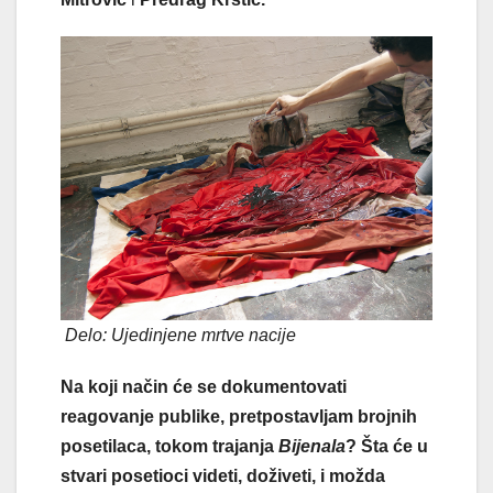
Delo: Ujedinjene mrtve nacije
Na koji način će se dokumentovati
reagovanje publike, pretpostavljam brojnih
posetilaca, tokom trajanja
Bijenala
? Šta će u
stvari posetioci videti, doživeti, i možda