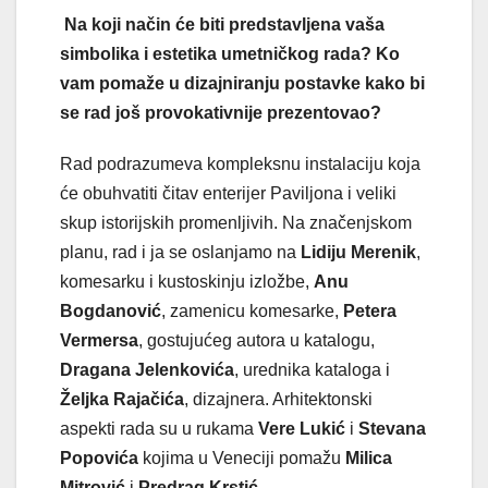
Na koji način će biti predstavljena vaša
simbolika i estetika umetničkog rada? Ko
vam pomaže u dizajniranju postavke kako bi
se rad još provokativnije prezentovao?
Rad podrazumeva kompleksnu instalaciju koja
će obuhvatiti čitav enterijer Paviljona i veliki
skup istorijskih promenljivih. Na značenjskom
planu, rad i ja se oslanjamo na
Lidiju Merenik
,
komesarku i kustoskinju izložbe,
Anu
Bogdanović
, zamenicu komesarke,
Petera
Vermersa
, gostujućeg autora u katalogu,
Dragana Jelenkovića
, urednika kataloga i
Željka Rajačića
, dizajnera. Arhitektonski
aspekti rada su u rukama
Vere Lukić
i
Stevana
Popovića
kojima u Veneciji pomažu
Milica
Mitrović
i
Predrag Krstić.