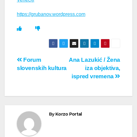
https://grubanov.wordpress.com
Кретање
Forum
Ana Lazukić / Žena
slovenskih kultura
iza objektiva,
чланка
ispred vremena
By
Korzo Portal