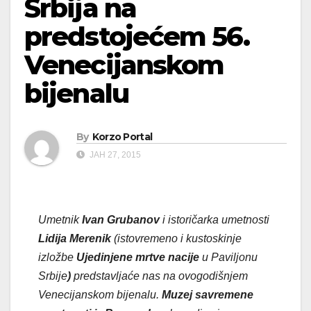
Srbija na
predstojećem 56.
Venecijanskom
bijenalu
By
Korzo Portal
ЈАН 27, 2015
Umetnik
Ivan Grubanov
i istoričarka umetnosti
Lidija Merenik
(istovremeno i kustoskinje
izložbe
Ujedinjene mrtve nacije
u Paviljonu
Srbije
)
predstavljaće nas na ovogodišnjem
Venecijanskom bijenalu.
Muzej savremene