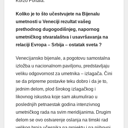
Korzo Portala.
Koliko je to što učestvujete na Bijenalu
umetnosti u Veneciji rezultat vašeg
prethodnog dugogodišnjeg, napornog
umetničkog stvaralaštva i usavršavanja na
relaciji Evropa – Srbija – ostatak sveta ?
Venecijansko bijenale, a pogotovu samostalna
izložba u nacionalnom paviljonu, predstavljaju
veliku odgovornost za umetnika – izlagača. Čini
se da pripreme postavke teku dobro i da je to,
jednim delom, plod širokog izlagačkog i
likovnog iskustva koje sam akumulirao u
poslednjih petnaestak godina intenzivnog
umetničkog rada na svim meridijanima. Drugim
delom se ovo ostvarenje oslanja na timski rad
velikog broja učesnika na projektu i na njihovoj