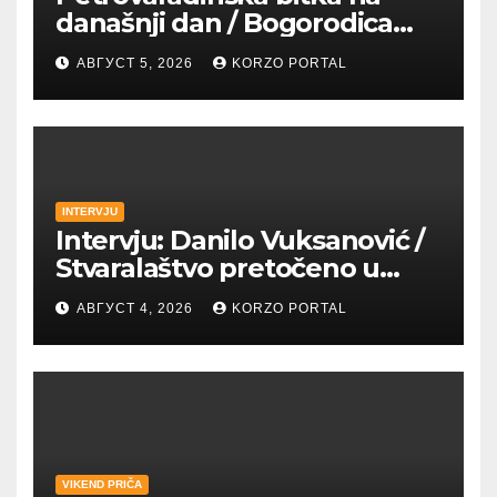
današnji dan / Bogorodica
pobednica u
АВГУСТ 5, 2026
KORZO PORTAL
petrovaradinskom Podgrađu
INTERVJU
Intervju: Danilo Vuksanović /
Stvaralaštvo pretočeno u
umetnost i reči
АВГУСТ 4, 2026
KORZO PORTAL
VIKEND PRIČA