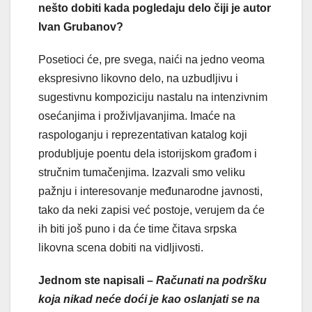
nešto dobiti kada pogledaju delo čiji je autor
Ivan Grubanov?
Posetioci će, pre svega, naići na jedno veoma
ekspresivno likovno delo, na uzbudljivu i
sugestivnu kompoziciju nastalu na intenzivnim
osećanjima i proživljavanjima. Imaće na
raspologanju i reprezentativan katalog koji
produbljuje poentu dela istorijskom građom i
stručnim tumačenjima. Izazvali smo veliku
pažnju i interesovanje međunarodne javnosti,
tako da neki zapisi već postoje, verujem da će
ih biti još puno i da će time čitava srpska
likovna scena dobiti na vidljivosti.
Jednom ste napisali –
Računati na podršku
koja nikad neće doći je kao oslanjati se na