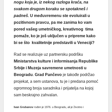
nogu koja je, iz nekog razloga kraća, na
svakom drugom koraku se spotakneš i
padneš.
U međuvremenu ste evoluirali u
pozitivnom pravcu, pa me zanima ko vam
pored vašeg umetničkog, kreativnog tima
pomaže, ko je još uključen u pripreme kako
bi se što kvalitetnije predstavili u Veneciji?
Rad se realizuje uz partnersku podršku
Ministarstva kulture i informisanja Republike
Srbije i Muzeja savremene umetnosti
u
Beogradu
.
Grad Pančevo
je takođe podržao
projekat, a sem ustanova, tu je i predana pomoć
ogromnog broja saradnika i prijatelja na kojoj
sam beskrajno zahvalan.
Ivan Grubanov
rođen je 1976. u Beogradu, ali je životno i