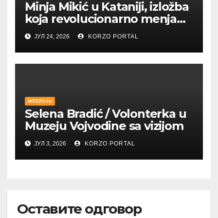
Minja Mikić u Kataniji, izložba
koja revolucionarno menja
koncept savremene
ЈУЛ 24, 2026
KORZO PORTAL
umetnosti
INTERVJU
Selena Bradić / Volonterka u
Muzeju Vojvodine sa vizijom
ЈУЛ 3, 2026
KORZO PORTAL
Оставите одговор