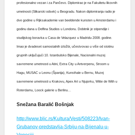
profesionalno vezan i za Pančevo. Diplomirao je na Fakultetu likovnih
umetnosti (Slikarski odsek) u Beogradu. Nakon diplomiranja radio je
dve godine u Rijksakademie van beeldende kunsten u Amsterdamu i
godinu dana u Delfina Studios u Londonu. Dobitnik je stipendije i
studijskog boravka u Casa de Velazquez u Madridu 2008. godine.
Imao je dvadeset samostalnih izložbi, učestvovao u više od stotinu
grupnih uključujući 10. Istanbulsko Bijenale, Nacionalni muzej
savremene umetnosti u Atini, Extra City u Antverpenu, Stroom u
Hagu, MUSAC u Leonu (Španija), Kunsthale u Bernu, Muzej
savremene umetnosti u Krakovu, Apex Art u Njujorku, Witte de With u
Roterdamu, Loock galerie u Berlinu…
Snežana Baralić Bošnjak
http://www.blic.rs/Kultura/Vesti/508223/Ivan-
Grubanov-predstavlja-Srbiju-na-Bijenalu-u-
Veneciji