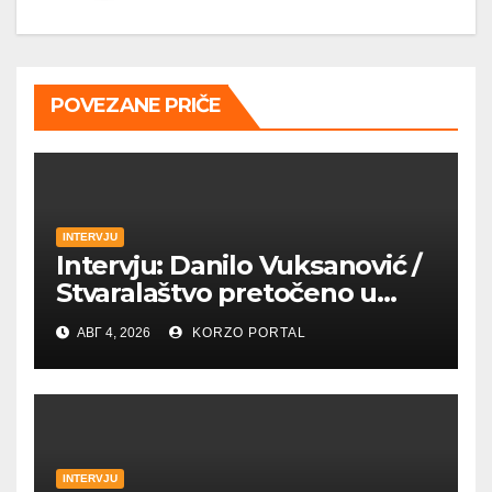
POVEZANE PRIČE
INTERVJU
Intervju: Danilo Vuksanović /
Stvaralaštvo pretočeno u
umetnost i reči
АВГ 4, 2026
KORZO PORTAL
INTERVJU