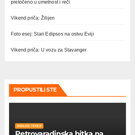
pretočeno u umetnost i reči
Vikend priča: Žilijen
Foto esej: Stari Edipsos na ostvu Eviji
Vikend priča: U vozu za Stavanger
PROPUSTILI STE
ANALIZE I ESEJI
Petrovaradinska bitka na