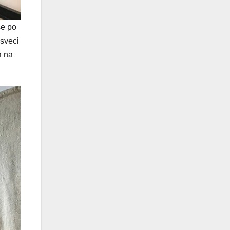
se po
 sveci
a na