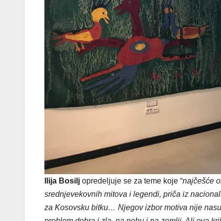
Ilija Bosilj
opredeljuje se za teme koje “
najčešće ob
srednjevekovnih mitova i legendi, priča iz nacional
za Kosovsku bitku… Njegov izbor motiva nije nasu
problem dobra i zla, na nebu i na zemlji. Ali ova k