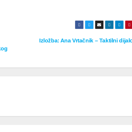
Izložba: Ana Vrtačnik – Taktilni dijal
kog