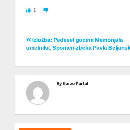
1
Кретање
Izložba: Pedeset godina Memorijala
umetnika, Spomen-zbirka Pavla Beljans
чланка
By
Korzo Portal