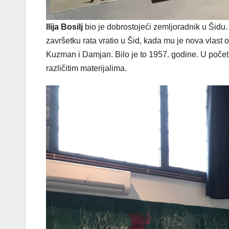
Ilija Bosilj
bio je dobrostojeći zemljoradnik u Šidu
završetku rata vratio u Šid, kada mu je nova vlast 
Kuzman i Damjan. Bilo je to 1957. godine. U počet
različitim materijalima.