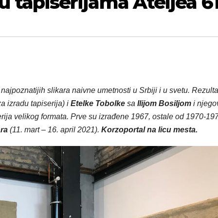
j u tapiserijama Ateljea 6
najpoznatijih slikara
naivne umetnosti u Srbiji i u svetu. Rezulta
 izradu tapiserija) i
Etelke Tobolke
sa
Ilijom Bosiljom
i njego
erija velikog formata. Prve su izrađene 1967, ostale od 1970-19
ara
(11. mart – 16. april 2021).
Korzoportal na licu mesta.