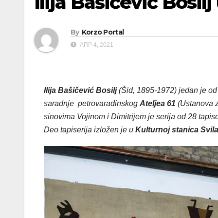
Ilija Bašičević Bosil
By
Korzo Portal
АПР 4, 2021
Ilija Bašičević Bosilj
(Šid, 1895-1972) jedan je od 
saradnje petrovaradinskog
Ateljea 61
(Ustanova za
sinovima Vojinom i Dimitrijem je serija od 28 tapis
Deo tapiserija izložen je u
Kulturnoj stanica Svil