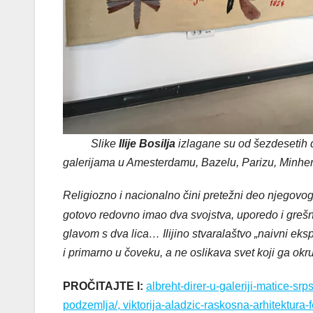
Slike
Ilije Bosilja
izlagane su od šezdesetih 
galerijama u Amesterdamu, Bazelu, Parizu, Minh
Religiozno i nacionalno čini pretežni deo njegovog
gotovo redovno imao dva svojstva, uporedo i grešnik
glavom s dva lica… Ilijino stvaralaštvo „naivni eksp
i primarno u čoveku, a ne oslikava svet koji ga okr
PROČITAJTE I:
albreht-direr-u-galeriji-matice-sr
podzemlja/, viktorija-aladzic-raskosna-arhitektura-fe