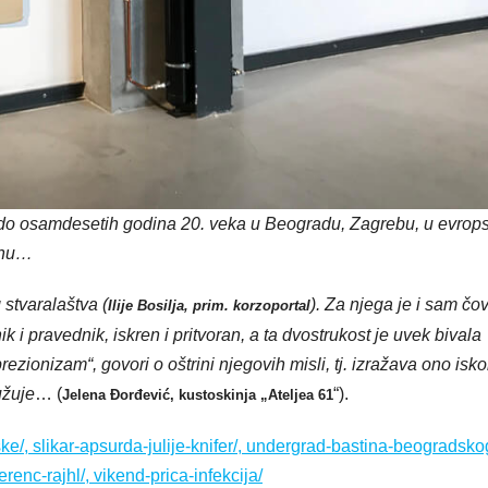
do osamdesetih godina 20. veka u Beogradu, Zagrebu, u evrop
enu…
 stvaralaštva (
). Za njega je i sam čo
Ilije Bosilja, prim. korzoportal
 i pravednik, iskren i pritvoran, a ta dvostrukost je uvek bivala
rezionizam“, govori o oštrini njegovih misli, tj. izražava ono isk
užuje
… (
“).
Jelena Đorđević, kustoskinja „Ateljea 61
pske/, slikar-apsurda-julije-knifer/, undergrad-bastina-beogradsko
renc-rajhl/, vikend-prica-infekcija/