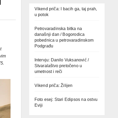
1
Vikend priča: I bacih ga, taj prah,
u potok
Petrovaradinska bitka na
današnji dan / Bogorodica
pobednica u petrovaradinskom
Podgrađu
t
vim
Intervju: Danilo Vuksanović /
75.
Stvaralaštvo pretočeno u
umetnost i reči
Vikend priča: Žilijen
Foto esej: Stari Edipsos na ostvu
Eviji