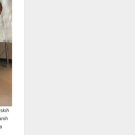
pskih
anih
a
,