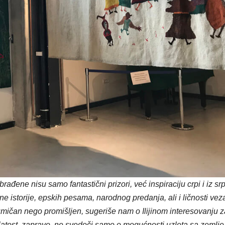
rađene nisu samo fantastični prizori, već inspiraciju crpi i iz sr
ne istorije, epskih pesama, narodnog predanja, ali i ličnosti vez
mičan nego promišljen, sugeriše nam o Ilijinom interesovanju z
rilatost, zapravo, ne svedoči samo o mogućnosti uzleta sa zemlje