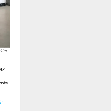
skim
vek
onsko
g-