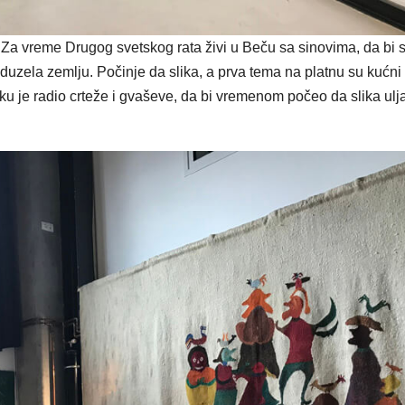
. Za vreme Drugog svetskog rata živi u Beču sa sinovima, da bi 
oduzela zemlju. Počinje da slika, a prva tema na platnu su kućni
ku je radio crteže i gvaševe, da bi vremenom počeo da slika ulј