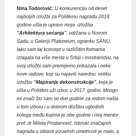
Nina Todorović:
U konkurenciju od deset
najboljih izložbi za Politikinu nagradu 2016.
godine ušla je upravo moja izložba
“Arhitektura sećanja”
, održana u Novom
Sadu, u Galeriji Platoneum, ogranku SANU.
Iako sam taj koncept u različitim formama
izlagala na više mesta u Srbiji i inostranstvu, na
ovoj izložbi sam premijerno prikazala i neke
nove radove, koji su najavili narednu veliku
izložbu
“Mapiranje dekonstrukcije”
, koja je
ušla u Politikin uži izbor, u 2017. godini. Mnogo
mi znači što sam se dve godine za redom našla
u tom izboru i u dobrom društvu uglednih
kolega među kojima je obe godine i moj mentor
prof. dr Mileta Prodanović. Istinski značajnih
nagrada u oblasti vizuelnih umetnosti je malo, a