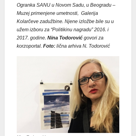
Ogranka SANU u Novom Sadu, u Beogradu –
Muzej primenjene umetnosti, Galerija
Kolarčeve zadužbine. Njene izložbe bile su u
užem izboru za “Politikinu nagradu” 2016. i
2017. godine.
Nina Todorović
govori za
korzoportal.
Foto:
lična arhiva N. Todorović