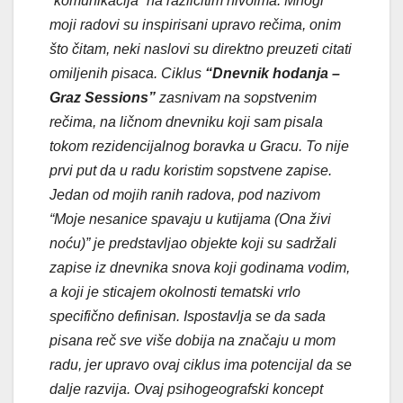
“komunikacija” na različitim nivoima. Mnogi
moji radovi su inspirisani upravo rečima, onim
što čitam, neki naslovi su direktno preuzeti citati
omiljenih pisaca. Ciklus
“Dnevnik hodanja –
Graz Sessions”
zasnivam na sopstvenim
rečima, na ličnom dnevniku koji sam pisala
tokom rezidencijalnog boravka u Gracu. To nije
prvi put da u radu koristim sopstvene zapise.
Jedan od mojih ranih radova, pod nazivom
“Moje nesanice spavaju u kutijama (Ona živi
noću)” je predstavljao objekte koji su sadržali
zapise iz dnevnika snova koji godinama vodim,
a koji je sticajem okolnosti tematski vrlo
specifično definisan. Ispostavlja se da sada
pisana reč sve više dobija na značaju u mom
radu, jer upravo ovaj ciklus ima potencijal da se
dalje razvija. Ovaj psihogeografski koncept