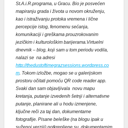
St.A.i.R.programa, u Gracu. Bio je posvećen
mapiranju grada i života u novom okruženju,
kao i istraživanju protoka vremena i lične
percepcije istog, fenomenu sećanja,
komunikaciji i greškama prouzrokovanim
jezičkim i kulturološkim barijerama.Virtuelni
dnevnik – blog, koji sam u tom periodu vodila,
nalazi se na adresi
http://thedustoftimegrazsessions.wordpress.co
m
. Tokom izložbe, mogao se u galerijskom
prostoru očitati pomoću QR code reader app.
Svaki dan sam objavljivala novu mapu
kretanja, putanje izvedenih šetnji i alternativne
putanje, planirane ali u hodu izmenjene,
ključne reči za taj dan, dokumentarne
fotografije. Pisane beleške (na blogu ipak u
suženoj verziji) potkrepljene su dokumentarnim