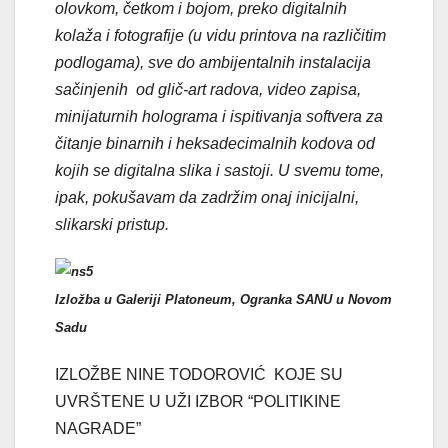
olovkom, četkom i bojom, preko digitalnih
kolaža i fotografije (u vidu printova na različitim
podlogama), sve do ambijentalnih instalacija
sačinjenih od glič-art radova, video zapisa,
minijaturnih holograma i ispitivanja softvera za
čitanje binarnih i heksadecimalnih kodova od
kojih se digitalna slika i sastoji. U svemu tome,
ipak, pokušavam da zadržim onaj inicijalni,
slikarski pristup.
Izložba u Galeriji Platoneum, Ogranka SANU u Novom
Sadu
IZLOŽBE NINE TODOROVIĆ KOJE SU
UVRŠTENE U UŽI IZBOR “POLITIKINE
NAGRADE”