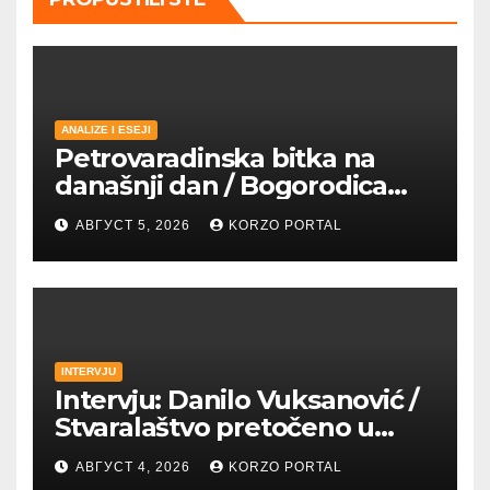
ANALIZE I ESEJI
Petrovaradinska bitka na
današnji dan / Bogorodica
pobednica u
АВГУСТ 5, 2026
KORZO PORTAL
petrovaradinskom Podgrađu
INTERVJU
Intervju: Danilo Vuksanović /
Stvaralaštvo pretočeno u
umetnost i reči
АВГУСТ 4, 2026
KORZO PORTAL