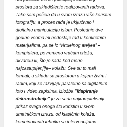
prostora za skladištenje realizovanih radova.
Tako sam počela da u svom izrazu više koristim
fotografiju, a proces rada je uključivao i
digitalnu manipulaciju istom. Poslednje dve
godine veoma mi nedostaje rad u konkretnim
materijalima, pa se iz “virtuelnog ateljea” –
kompjutera, povremeno vraćam crtežu,
akvarelu ili, što je sada kod mene
najzastupljenjije– kolažu. Sve su to mali
formati, u skladu sa prostorom u kojem živim i
radim, koji se razvijaju paralelno sa digitalnim
foto i video zapisima. Izložba
“Mapiranje
dekonstrukcije”
je za sada najkompleksniji
prikaz svega onoga što koristim u svom
umetničkom izrazu, od klasičnih kolaža,
kombinovanih tehnika sa intervencijama