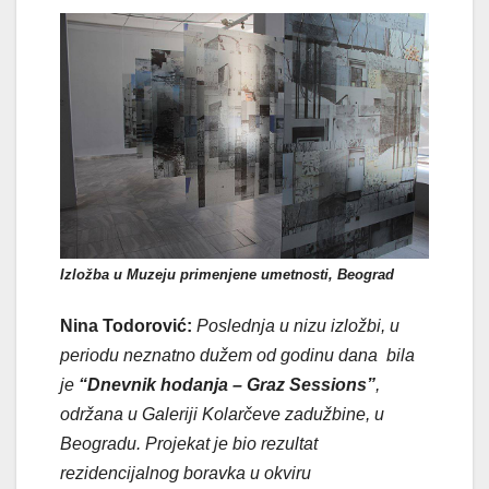
Izložba u Muzeju primenjene umetnosti, Beograd
Nina Todorović:
Poslednja u nizu izložbi, u
periodu neznatno dužem od godinu dana bila
je
“Dnevnik hodanja – Graz Sessions”
,
održana u Galeriji Kolarčeve zadužbine, u
Beogradu. Projekat je bio rezultat
rezidencijalnog boravka u okviru