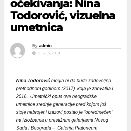
očekivanja: Nina
Todorović, vizuelna
umetnica
By
admin
ФЕБ 15, 2018
Nina Todorović
mogla bi da bude zadovoljna
prethodnom godinom (2017) koja je zahvatila i
2016. Umetnički opus ove beogradske
umetnice srednje generacije pred kojom još
stoje nebrojeni izazovi postao je “opredmećen”
na izložbama u prestižnim galerijama Novog
Sada i Beograda – Galerija Platoneum