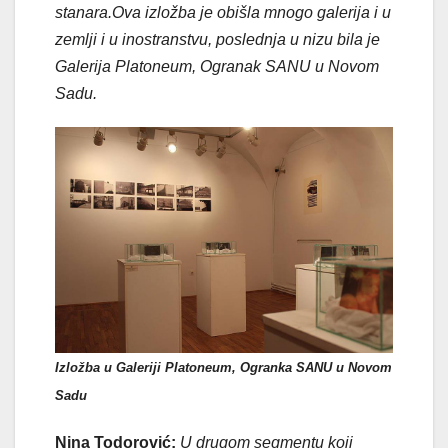
stanara.Ova izložba je obišla mnogo galerija i u
zemlji i u inostranstvu, poslednja u nizu bila je
Galerija Platoneum, Ogranak SANU u Novom
Sadu.
Izložba u Galeriji Platoneum, Ogranka SANU u Novom
Sadu
Nina Todorović:
U drugom segmentu koji