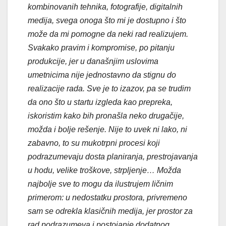
kombinovanih tehnika, fotografije, digitalnih
medija, svega onoga što mi je dostupno i što
može da mi pomogne da neki rad realizujem.
Svakako pravim i kompromise, po pitanju
produkcije, jer u današnjim uslovima
umetnicima nije jednostavno da stignu do
realizacije rada. Sve je to izazov, pa se trudim
da ono što u startu izgleda kao prepreka,
iskoristim kako bih pronašla neko drugačije,
možda i bolje rešenje. Nije to uvek ni lako, ni
zabavno, to su mukotrpni procesi koji
podrazumevaju dosta planiranja, prestrojavanja
u hodu, velike troškove, strpljenje… Možda
najbolje sve to mogu da ilustrujem ličnim
primerom: u nedostatku prostora, privremeno
sam se odrekla klasičnih medija, jer prostor za
rad podrazumeva i postojanje dodatnog