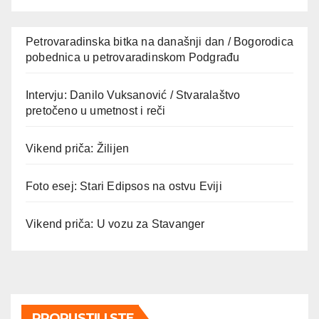
Petrovaradinska bitka na današnji dan / Bogorodica
pobednica u petrovaradinskom Podgrađu
Intervju: Danilo Vuksanović / Stvaralaštvo
pretočeno u umetnost i reči
Vikend priča: Žilijen
Foto esej: Stari Edipsos na ostvu Eviji
Vikend priča: U vozu za Stavanger
PROPUSTILI STE