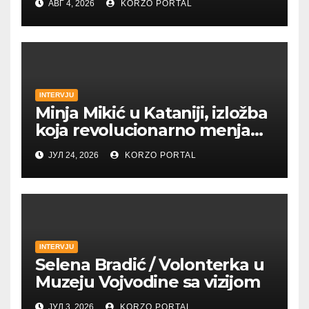
АВГ 4, 2026
KORZO PORTAL
INTERVJU
Minja Mikić u Kataniji, izložba
koja revolucionarno menja
koncept savremene
ЈУЛ 24, 2026
KORZO PORTAL
umetnosti
INTERVJU
Selena Bradić / Volonterka u
Muzeju Vojvodine sa vizijom
ЈУЛ 3, 2026
KORZO PORTAL