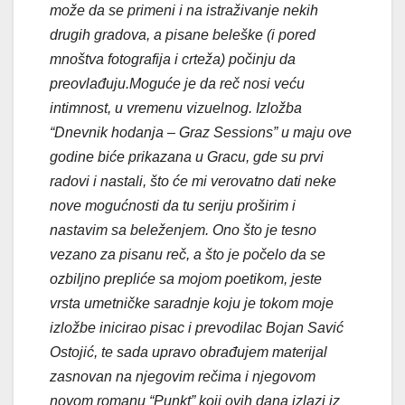
može da se primeni i na istraživanje nekih
drugih gradova, a pisane beleške (i pored
mnoštva fotografija i crteža) počinju da
preovlađuju.Moguće je da reč nosi veću
intimnost, u vremenu vizuelnog. Izložba
“Dnevnik hodanja – Graz Sessions” u maju ove
godine biće prikazana u Gracu, gde su prvi
radovi i nastali, što će mi verovatno dati neke
nove mogućnosti da tu seriju proširim i
nastavim sa beleženjem. Ono što je tesno
vezano za pisanu reč, a što je počelo da se
ozbiljno prepliće sa mojom poetikom, jeste
vrsta umetničke saradnje koju je tokom moje
izložbe inicirao pisac i prevodilac Bojan Savić
Ostojić, te sada upravo obrađujem materijal
zasnovan na njegovim rečima i njegovom
novom romanu “Punkt” koji ovih dana izlazi iz