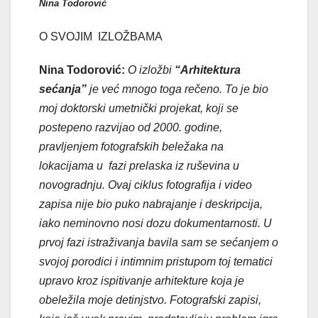
Nina Todorović
O SVOJIM IZLOŽBAMA
Nina Todorović:
O izložbi
“Arhitektura
sećanja”
je već mnogo toga rečeno. To je bio
moj doktorski umetnički projekat, koji se
postepeno razvijao od 2000. godine,
pravljenjem fotografskih beležaka na
lokacijama u fazi prelaska iz ruševina u
novogradnju. Ovaj ciklus fotografija i video
zapisa nije bio puko nabrajanje i deskripcija,
iako neminovno nosi dozu dokumentarnosti. U
prvoj fazi istraživanja bavila sam se sećanjem o
svojoj porodici i intimnim pristupom toj tematici
upravo kroz ispitivanje arhitekture koja je
obeležila moje detinjstvo. Fotografski zapisi,