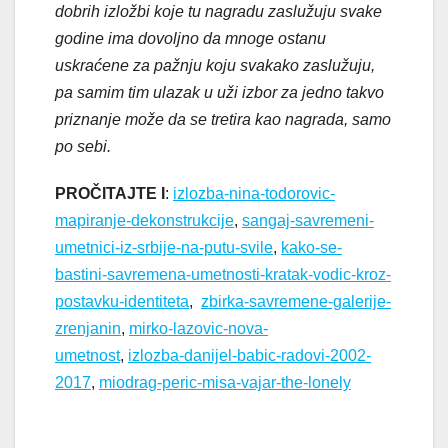
dobrih izložbi koje tu nagradu zaslužuju svake
godine ima dovoljno da mnoge ostanu
uskraćene za pažnju koju svakako zaslužuju,
pa samim tim ulazak u uži izbor za jedno takvo
priznanje može da se tretira kao nagrada, samo
po sebi.
PROČITAJTE I
:
izlozba-nina-todorovic-
mapiranje-dekonstrukcije
,
sangaj-savremeni-
umetnici-iz-srbije-na-putu-svile
,
kako-se-
bastini-savremena-umetnosti-kratak-vodic-kroz-
postavku-identiteta
,
zbirka-savremene-galerije-
zrenjanin
,
mirko-lazovic-nova-
umetnost
,
izlozba-danijel-babic-radovi-2002-
2017
,
miodrag-peric-misa-vajar-the-lonely