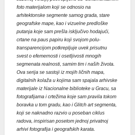
foto materijalom koji se odnosio na
arhitektonske segmente samog grada, stare
geografske mape, kao i vizuelne predloške
putanja koje sam prešla isključivo hodajući,
crtane na paus papiru koji svojom polu-
transparencijom potkrepljuje uvek prisutnu
svest o efemernosti i osetljivosti mnogih
segmenata realnosti, samim tim i naših života.
Ova serija se sastoji iz mojih ličnih mapa,
digitalnih kolaža u kojima sam spajala arhivske
materijale iz Nacionalne biblioteke u Gracu, sa
fotografijama i crtežima koje sam pravila tokom
boravka u tom gradu, kao i Glitch art segmenta,
koji se naknadno razvio u poseban ciklus
radova, inspirisan posetom jednoj privatnoj
arhivi fotografija i geografskih karata.