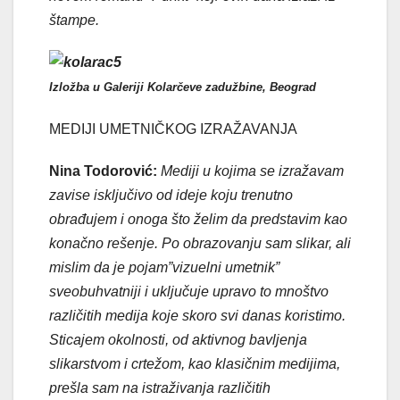
štampe.
Izložba u Galeriji Kolarčeve zadužbine, Beograd
MEDIJI UMETNIČKOG IZRAŽAVANJA
Nina Todorović:
Mediji u kojima se izražavam
zavise isključivo od ideje koju trenutno
obrađujem i onoga što želim da predstavim kao
konačno rešenje. Po obrazovanju sam slikar, ali
mislim da je pojam”vizuelni umetnik”
sveobuhvatniji i uključuje upravo to mnoštvo
različitih medija koje skoro svi danas koristimo.
Sticajem okolnosti, od aktivnog bavljenja
slikarstvom i crtežom, kao klasičnim medijima,
prešla sam na istraživanja različitih