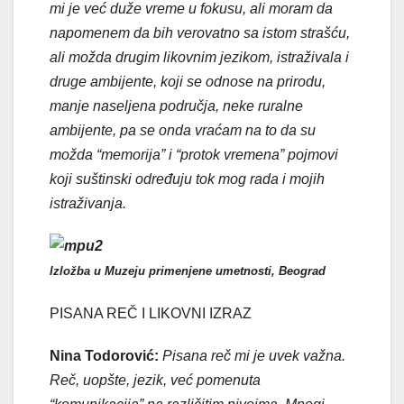
mi je već duže vreme u fokusu, ali moram da
napomenem da bih verovatno sa istom strašću,
ali možda drugim likovnim jezikom, istraživala i
druge ambijente, koji se odnose na prirodu,
manje naseljena područja, neke ruralne
ambijente, pa se onda vraćam na to da su
možda “memorija” i “protok vremena” pojmovi
koji suštinski određuju tok mog rada i mojih
istraživanja.
Izložba u Muzeju primenjene umetnosti, Beograd
PISANA REČ I LIKOVNI IZRAZ
Nina Todorović:
Pisana reč mi je uvek važna.
Reč, uopšte, jezik, već pomenuta