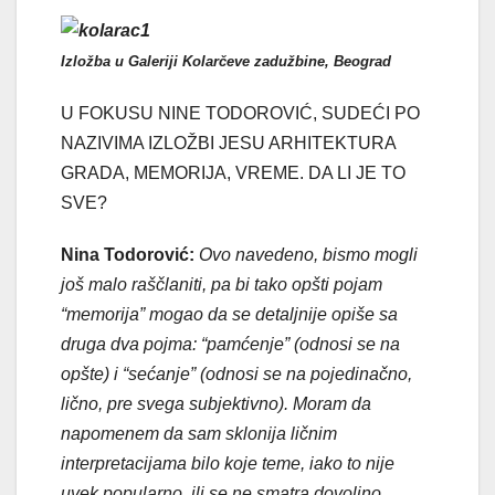
Izložba u Galeriji Kolarčeve zadužbine, Beograd
U FOKUSU NINE TODOROVIĆ, SUDEĆI PO
NAZIVIMA IZLOŽBI JESU ARHITEKTURA
GRADA, MEMORIJA, VREME. DA LI JE TO
SVE?
Nina Todorović:
Ovo navedeno, bismo mogli
još malo raščlaniti, pa bi tako opšti pojam
“memorija” mogao da se detaljnije opiše sa
druga dva pojma: “pamćenje” (odnosi se na
opšte) i “sećanje” (odnosi se na pojedinačno,
lično, pre svega subjektivno). Moram da
napomenem da sam sklonija ličnim
interpretacijama bilo koje teme, iako to nije
uvek popularno, ili se ne smatra dovoljno