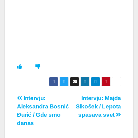
Кретање
Intervju:
Intervju: Majda
Aleksandra Bosnić
Sikošek / Lepota
чланка
Đurić / Gde smo
spasava svet
danas