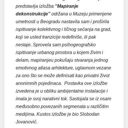
predstavlja izložba
“Mapiranje
dekonstrukcije”
održana u Muzeju primenjene
umetnosti u Beogradu nastavila sam i proširila
ispitivanje kolektivnog i ličnog sećanja na grad,
koji se usled tranzicije redefiniše, ili pak
nestaje. Sprovela sam psihogeografsko
ispitivanje urbanog prostora u kojem živim i
delam, mapiranjeu pokušaju stvaranja jednog
emotivnog atlasa arhitekture, uglavnom vezane
za ono što se može definisati kao privatni život
anonimnih pojedinaca. Postavka ove izložbe
izvedena je u obliku ambijentalne instalacije i
imala je svoj narativni tok.
Sastojala se iz osam
međusobno povezanih segmenata u različitim
medijima. Kustos izložbe je bio Slobodan
Jovanović.