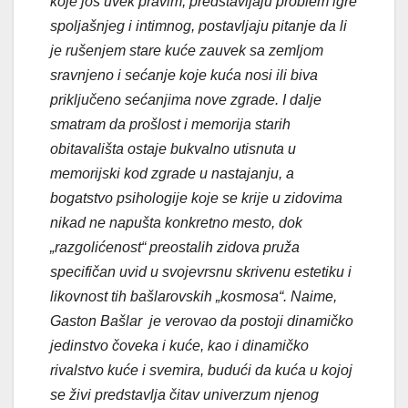
koje još uvek pravim, predstavljaju problem igre
spoljašnjeg i intimnog, postavljaju pitanje da li
je rušenjem stare kuće zauvek sa zemljom
sravnjeno i sećanje koje kuća nosi ili biva
priključeno sećanjima nove zgrade. I dalje
smatram da prošlost i memorija starih
obitavališta ostaje bukvalno utisnuta u
memorijski kod zgrade u nastajanju, a
bogatstvo psihologije koje se krije u zidovima
nikad ne napušta konkretno mesto, dok
„razgolićenost“ preostalih zidova pruža
specifičan uvid u svojevrsnu skrivenu estetiku i
likovnost tih bašlarovskih „kosmosa“. Naime,
Gaston Bašlar je verovao da postoji dinamičko
jedinstvo čoveka i kuće, kao i dinamičko
rivalstvo kuće i svemira, budući da kuća u kojoj
se živi predstavlja čitav univerzum njenog