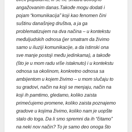
angažovanim danas.Takođe mogu dodati i
pojam “komunikacija” koji kao fenomen čini
suštinu današnjeg društva, a ja ga
problematizujem na dva načina – u kontekstu
međuljudskih odnosa (jer smatram da živimo
samo u iluziji komunikacije, a da istinski ona
sve manje postoji među jedinkama), a takođe
(što je u mom radu više istaknuto) i u kontekstu
odnosa sa okolinom, konkretno odnosa sa
ambijentom u kojem živimo – u mom slučaju to
su gradovi, način na koji se menjaju, način na
koji ih pamtimo, gledamo, koliko zaista
primećujemo promene, koliko zaista poznajemo
gradove u kojima živimo, koliko nam je uopšte
stalo do toga. Da li smo spremni da ih “čitamo”
na neki nov način? To je samo deo onoga što