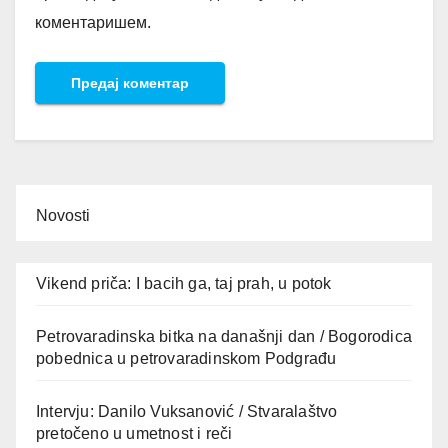
коментаришем.
Novosti
Vikend priča: I bacih ga, taj prah, u potok
Petrovaradinska bitka na današnji dan / Bogorodica
pobednica u petrovaradinskom Podgrađu
Intervju: Danilo Vuksanović / Stvaralaštvo
pretočeno u umetnost i reči