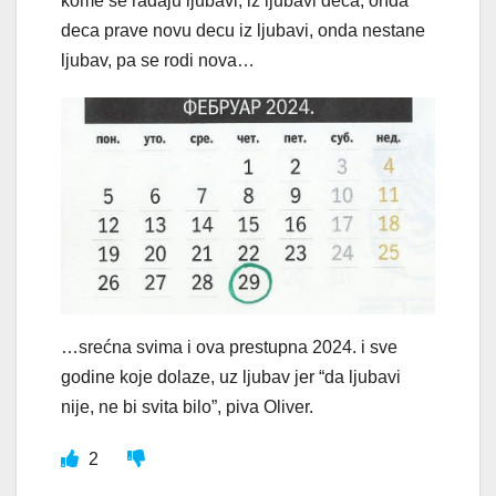
kome se rađaju ljubavi, iz ljubavi deca, onda
deca prave novu decu iz ljubavi, onda nestane
ljubav, pa se rodi nova…
…srećna svima i ova prestupna 2024. i sve
godine koje dolaze, uz ljubav jer “da ljubavi
nije, ne bi svita bilo”, piva Oliver.
2