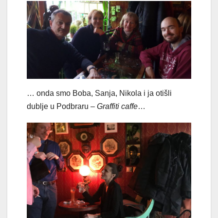
… onda smo Boba, Sanja, Nikola i ja otišli
dublje u Podbraru –
Graffiti caffe
…