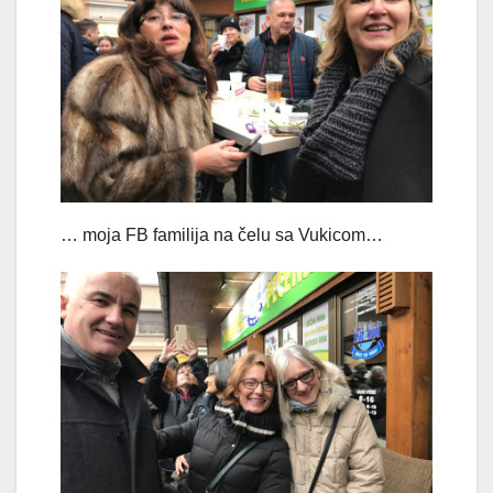
… moja FB familija na čelu sa Vukicom…