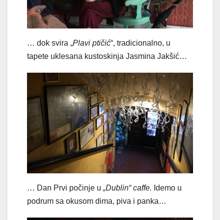
… dok svira „
Plavi ptičić
“, tradicionalno, u
tapete uklesana kustoskinja Jasmina Jakšić…
… Dan Prvi počinje u
„Dublin“ caffe.
Idemo u
podrum sa okusom dima, piva i panka…