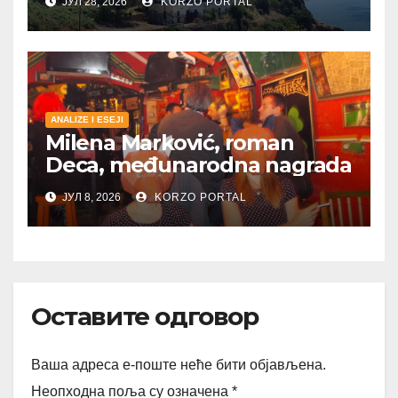
ЈУЛ 28, 2026
KORZO PORTAL
ANALIZE I ESEJI
Milena Marković, roman
Deca, međunarodna nagrada
ЈУЛ 8, 2026
KORZO PORTAL
Оставите одговор
Ваша адреса е-поште неће бити објављена.
Неопходна поља су означена
*