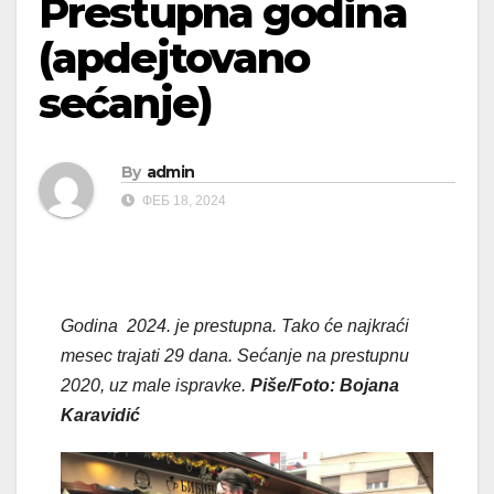
Prestupna godina
(apdejtovano
sećanje)
By
admin
ФЕБ 18, 2024
Godina 2024. je prestupna. Tako će najkraći
mesec trajati 29 dana. Sećanje na prestupnu
2020, uz male ispravke.
Piše/Foto: Bojana
Karavidić