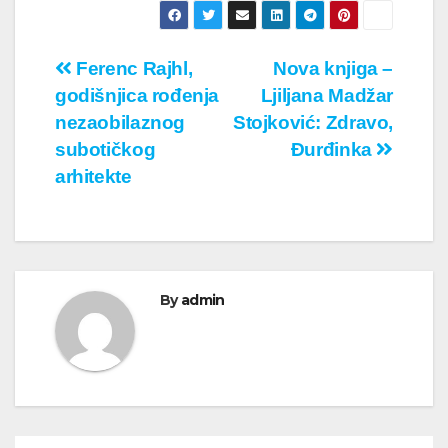
Кретање
Ferenc Rajhl,
Nova knjiga –
godišnjica rođenja
Ljiljana Madžar
чланка
nezaobilaznog
Stojković: Zdravo,
subotičkog
Đurđinka
arhitekte
By
admin