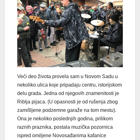
Veći deo života provela sam u Novom Sadu u
nekoliko ulica koje pripadaju centru, istorijskom
delu grada. Jedna od njegovih znamenitosti je
Riblja pijaca. (U opasnosti je od rušenja zbog
zamišljene podzemne garaže na tom mestu).
Ona je nekoliko poslednjih godina, prilikom
raznih praznika, postala muzička pozornica
ispred omiljene Novosađanima kafanice