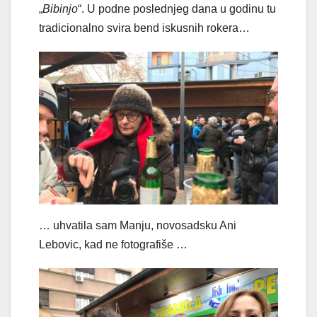
„
Bibinjo
“. U podne poslednjeg dana u godinu tu
tradicionalno svira bend iskusnih rokera…
… uhvatila sam Manju, novosadsku Ani
Lebovic, kad ne fotografiše …