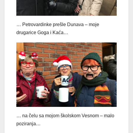
… Petrovardinke prešle Dunava – moje
drugarice Goga i Kaća…
… na čelu sa mojom školskom Vesnom – malo
poziranja…