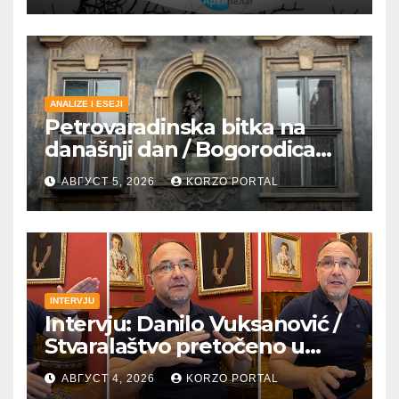
ANALIZE I ESEJI
Petrovaradinska bitka na
današnji dan / Bogorodica
pobednica u
АВГУСТ 5, 2026
KORZO PORTAL
petrovaradinskom Podgrađu
INTERVJU
Intervju: Danilo Vuksanović /
Stvaralaštvo pretočeno u
umetnost i reči
АВГУСТ 4, 2026
KORZO PORTAL