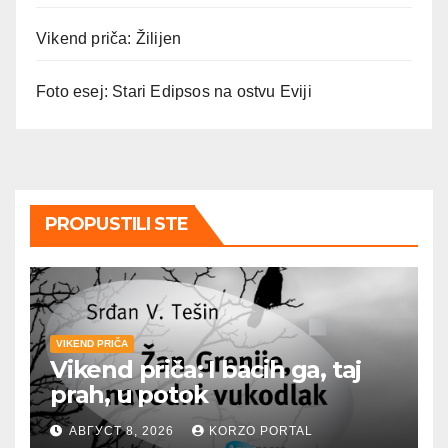
Vikend priča: Žilijen
Foto esej: Stari Edipsos na ostvu Eviji
PROPUSTILI STE
VIKEND PRIČA
Vikend priča: I bacih ga, taj
prah, u potok
АВГУСТ 8, 2026
KORZO PORTAL