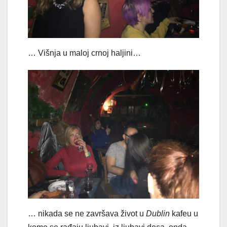
… Višnja u maloj crnoj haljini…
… nikada se ne završava život u
Dublin
kafeu u