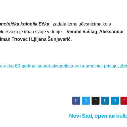
metnička kolonija Ečka
i zadala temu učesnicima koja
li
. Svako je imao svoje viđenje –
Vendel Vaštag, Aleksandar
man Trtovac i Ljiljana Šunjevarić.
ja-ecka-60-godina
,
susret-akvarelista-ecka-umetnici-pricaju
,
zbi
Novi Sad, open air kul