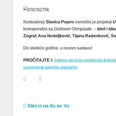
Kustoskinja
Slavica Popov
osmislila je projekat
U
korespondira sa Godinom Olimpijade –
Idoli i idea
Zograf, Ana Nedeljković, Tijana Radenković, Sel
Do sledeće godine, u novom sastavu!
PROČITAJTE I:
kultura-secanja-umetnicka-koloni
savremene-galerije-zrenjanin
Кретање
Stećci na tlu ex Yu