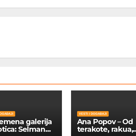
DOGAĐAJI
VESTI I DOGAĐAJI
emena galerija
Ana Popov – Od
tica: Selman
terakote, rakua,