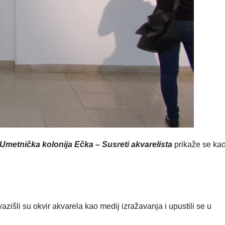
Umetnička kolonija Ečka – Susreti akvarelista
prikaže se ka
išli su okvir akvarela kao medij izražavanja i upustili se u