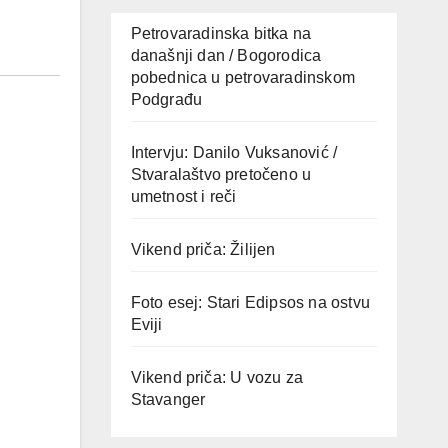
Petrovaradinska bitka na
današnji dan / Bogorodica
pobednica u petrovaradinskom
Podgrađu
Intervju: Danilo Vuksanović /
Stvaralaštvo pretočeno u
umetnost i reči
Vikend priča: Žilijen
Foto esej: Stari Edipsos na ostvu
Eviji
Vikend priča: U vozu za
Stavanger