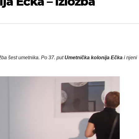
ja Ečka – izložba
žba šest umetnika. Po 37. put
Umetnička kolonija Ečka
i njeni
!