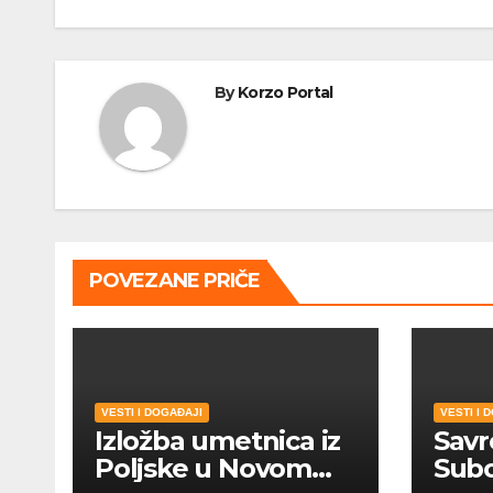
чланка
By
Korzo Portal
POVEZANE PRIČE
VESTI I DOGAĐAJI
VESTI I 
Izložba umetnica iz
Savr
Poljske u Novom
Subo