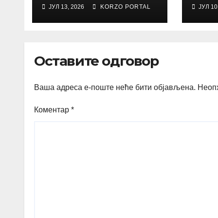
Sadu
Trtov
ЈУЛ 13, 2026
KORZO PORTAL
ЈУЛ 10
umet
Оставите одговор
Ваша адреса е-поште неће бити објављена.
Неоп
Коментар
*