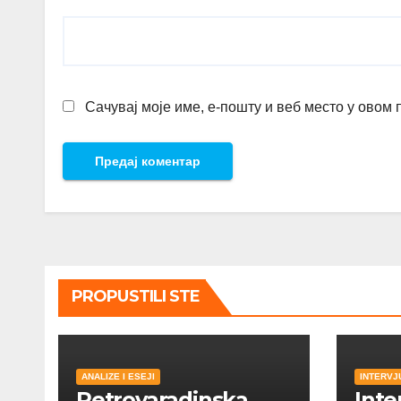
Сачувај моје име, е-пошту и веб место у овом
PROPUSTILI STE
ANALIZE I ESEJI
INTERVJ
Petrovaradinska
Inte