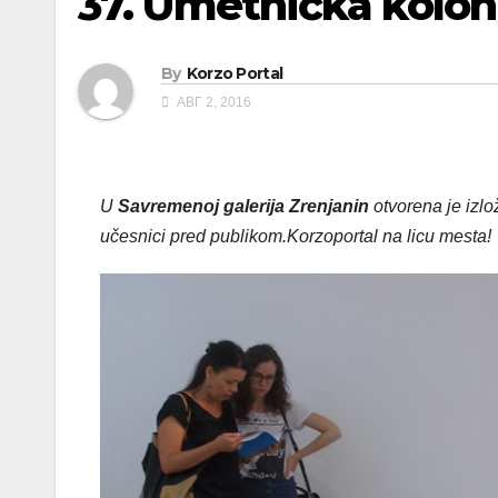
37. Umetnička koloni
By
Korzo Portal
АВГ 2, 2016
U
Savremenoj galerija Zrenjanin
otvorena je izlo
učesnici pred publikom.Korzoportal na licu mesta