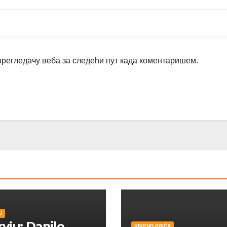
 прегледачу веба за следећи пут када коментаришем.
U
rvju: Danilo
VIKEND PRIČA