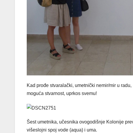
Kad prođe stvaralački, umetnički nemir/mir u radu,
moguća stvarnost, uprkos svemu!
Šest umetnika, učesnika ovogodišnje Kolonije prevaz
višeslojni spoj vode (aqua) i uma.