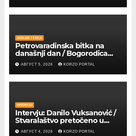
ANALIZE I ESEJI
Petrovaradinska bitka na
današnji dan / Bogorodica
pobednica u
АВГУСТ 5, 2026
KORZO PORTAL
petrovaradinskom Podgrađu
INTERVJU
Intervju: Danilo Vuksanović /
Stvaralaštvo pretočeno u
umetnost i reči
АВГУСТ 4, 2026
KORZO PORTAL