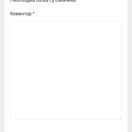
Неопходна поља су означена
*
Коментар
*