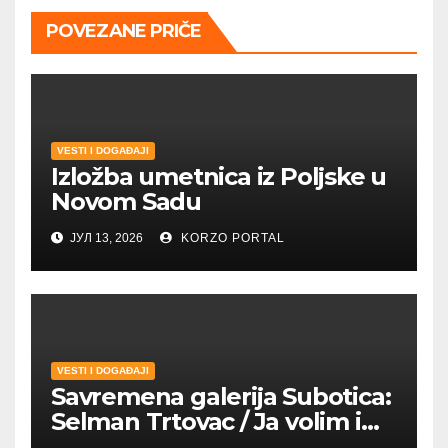
POVEZANE PRIČE
VESTI I DOGAĐAJI
Izložba umetnica iz Poljske u
Novom Sadu
ЈУЛ 13, 2026
KORZO PORTAL
VESTI I DOGAĐAJI
Savremena galerija Subotica:
Selman Trtovac / Ja volim i
umetnost drugih