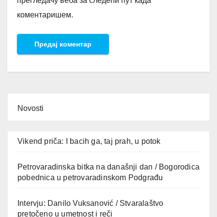
прегледачу веба за следећи пут када
коментаришем.
Novosti
Vikend priča: I bacih ga, taj prah, u potok
Petrovaradinska bitka na današnji dan / Bogorodica
pobednica u petrovaradinskom Podgrađu
Intervju: Danilo Vuksanović / Stvaralaštvo
pretočeno u umetnost i reči