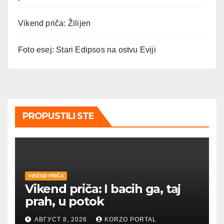
Vikend priča: Žilijen
Foto esej: Stari Edipsos na ostvu Eviji
PROPUSTILI STE
VIKEND PRIČA
Vikend priča: I bacih ga, taj
prah, u potok
АВГУСТ 8, 2026
KORZO PORTAL