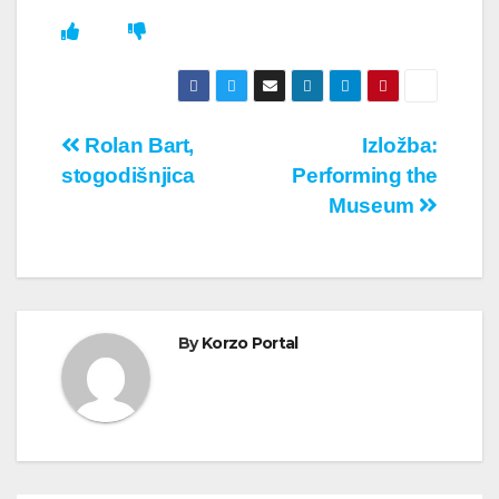
Кретање
Rolan Bart,
Izložba:
stogodišnjica
Performing the
чланка
Museum
By
Korzo Portal