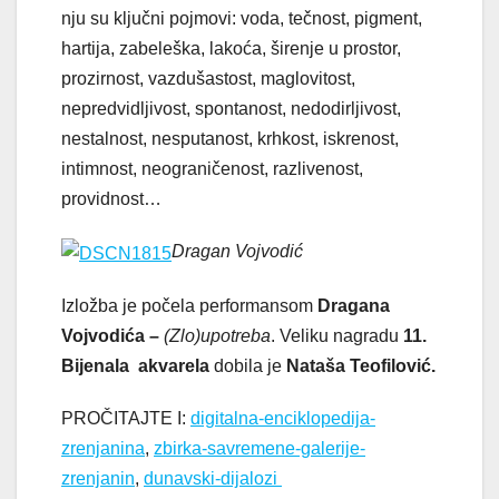
nju su ključni pojmovi: voda, tečnost, pigment,
hartija, zabeleška, lakoća, širenje u prostor,
prozirnost, vazdušastost, maglovitost,
nepredvidljivost, spontanost, nedodirljivost,
nestalnost, nesputanost, krhkost, iskrenost,
intimnost, neograničenost, razlivenost,
providnost…
Dragan Vojvodić
Izložba je počela performansom
Dragana
Vojvodića –
(Zlo)upotreba
. Veliku nagradu
11.
Bijenala akvarela
dobila je
Nataša Teofilović.
PROČITAJTE I:
digitalna-enciklopedija-
zrenjanina
,
zbirka-savremene-galerije-
zrenjanin
,
dunavski-dijalozi