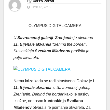
By
Korzo Portal
НОВ 10, 2015
OLYMPUS DIGITAL CAMERA
U
Savremenoj galeriji Zrenjanin
je otvoreno
11. Bijenale akvarela
“Behind the border”.
Kustoskinja
Svetlana Mladenov
proširila je
polje akvarela.
Nema krize kada se radi strastveno! Dokaz je i
11. Bijenale akvarela
u
Savremenoj galeriji
Zrenjanin
.
Behind the border
kako je naslov
izložbe, odnosno
kustoskinja Svetlana
Mladenov
otvara šire poimanje akvarela. Za