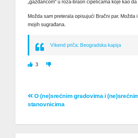
„gazdaricom“ u roza-braon cipelicama koje kao da 
Možda sam preterala opisujući Bračni par. Možda i 
mojih sugrađana.
Vikend priča: Beogradska kapija
3
Кретање
O (ne)srećnim gradovima i (ne)srećni
stanovnicima
чланка