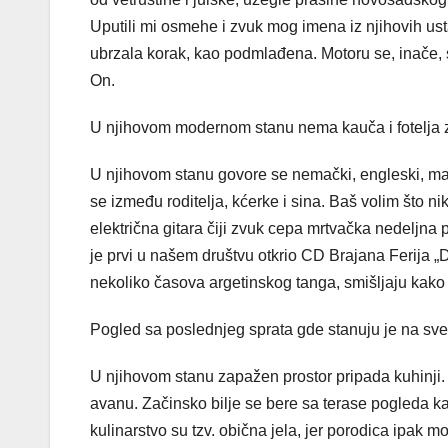
Uputili mi osmehe i zvuk mog imena iz njihovih us
ubrzala korak, kao podmlađena. Motoru se, inače, sme
On.
U njihovom modernom stanu nema kauča i fotelja z
U njihovom stanu govore se nemački, engleski, mađars
se između roditelja, kćerke i sina. Baš volim što ni
električna gitara čiji zvuk cepa mrtvačka nedelj
je prvi u našem društvu otkrio CD Brajana Ferija „
nekoliko časova argetinskog tanga, smišljaju kak
Pogled sa poslednjeg sprata gde stanuju je na sve
U njihovom stanu zapažen prostor pripada kuhinji.
avanu. Začinsko bilje se bere sa terase pogleda k
kulinarstvo su tzv. obična jela, jer porodica ipak mo