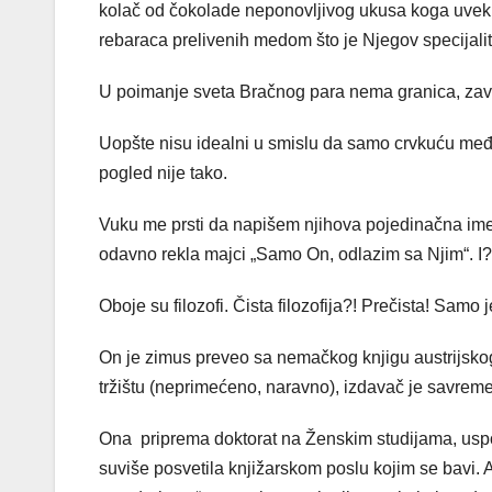
kolač od čokolade neponovljivog ukusa koga uvek i
rebaraca prelivenih medom što je Njegov specijalit
U poimanje sveta Bračnog para nema granica, zavis
Uopšte nisu idealni u smislu da samo crvkuću međ
pogled nije tako.
Vuku me prsti da napišem njihova pojedinačna imen
odavno rekla majci „Samo On, odlazim sa Njim“. I?
Oboje su filozofi. Čista filozofija?! Prečista! Samo 
On je zimus preveo sa nemačkog knjigu austrijskog
tržištu (neprimećeno, naravno), izdavač je savrem
Ona priprema doktorat na Ženskim studijama, uspore
suviše posvetila knjižarskom poslu kojim se bavi. A