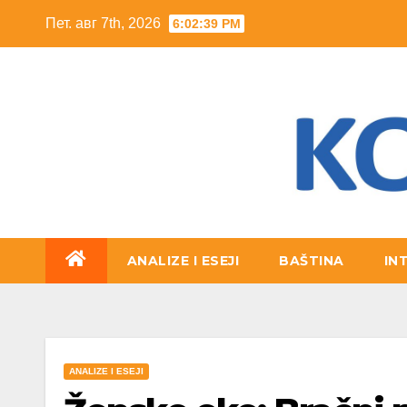
Skip
Пет. авг 7th, 2026
6:02:40 PM
to
content
ANALIZE I ESEJI
BAŠTINA
IN
ANALIZE I ESEJI