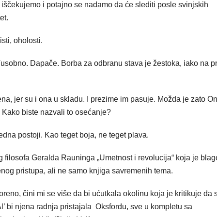
ščekujemo i potajno se nadamo da će slediti posle svinjskih
et.
ti, oholosti.
usobno. Dapače. Borba za odbranu stava je žestoka, iako na pr
a, jer su i ona u skladu. I prezime im pasuje. Možda je zato On
 Kako biste nazvali to osećanje?
jedna postoji. Kao teget boja, ne teget plava.
 filosofa Geralda Rauninga „Umetnost i revolucija“ koja je blag
enog pristupa, ali ne samo knjiga savremenih tema.
no, čini mi se više da bi ućutkala okolinu koja je kritikuje da 
l’ bi njena radnja pristajala Oksfordu, sve u kompletu sa