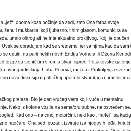
a „jež“, oboma kosa počinje da sedi, zato Ona farba svoje
, ženu i muškarca, koji ljubazno, tihim glasom, komunicira sa
da, umno oštrog ali ne intelektualno urokljivog, koji je obučen 
r. Uvek se obradujem kad se sretnemo, jer sa njima kao da sam 
 se uputili na parti nekih novih Endija Vorhola ili Džona Kenedi
d tezge sa sjeničkim sirom u stvari ispred Tretjakovske galerije
ka avangardistkinja Ljuba Popova, možda i Prokofjev, a svi zad
večno novu diskusiju o političkoj upotrebi stvaralaca i umetnicima
čkog prelaza. Bio je dan vrućeg vetra koji vuče u mentalnu
e. Neko iz kolone vozila na semaforu trubne, ne osvrećem se, 
e pogled. Kad ono – na crnoj motorčini, neki kao „Harlej“, sa kac
ne naočare, Ona sedi pozadi, izviruje iza njegovih leđa, krijući
og bulevara. Snimim njenu kožnu crnu jaknu i mahnem. Odjezdiše