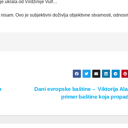
je ukrala od Virdžinije Vulf…
nisam. Ovo je subjektivni doživlja objektivne stvarnosti, odnos
m
Dani evropske baštine – Viktorija Ala
primer baštine koja propa