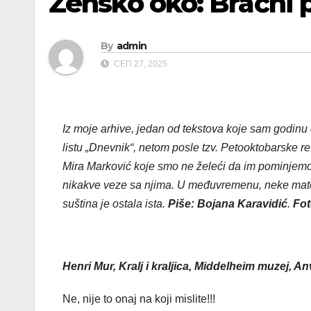
Žensko oko: Bračni 
By
admin
СЕП 27, 2025
Iz moje arhive, jedan od tekstova koje sam godinu
listu „Dnevnik“, netom posle tzv. Petooktobarske re
Mira Marković koje smo ne želeći da im pominjemo 
nikakve veze sa njima. U međuvremenu, neke mater
suština je ostala ista.
Piše: Bojana Karavidić
.
Fot
Henri Mur, Kralj i kraljica, Middelheim muzej, A
Ne, nije to onaj na koji mislite!!!