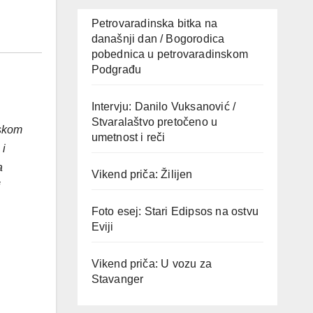
Petrovaradinska bitka na
današnji dan / Bogorodica
pobednica u petrovaradinskom
Podgrađu
Intervju: Danilo Vuksanović /
Stvaralaštvo pretočeno u
dskom
umetnost i reči
 i
a
Vikend priča: Žilijen
i
Foto esej: Stari Edipsos na ostvu
Eviji
Vikend priča: U vozu za
Stavanger