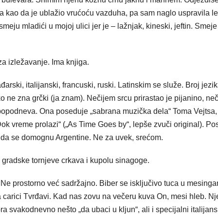
ta kao da je ublažio vrućoću vazduha, pa sam naglo uspravila le
ju mladići u mojoj ulici jer je – lažnjak, kineski, jeftin. Smeje 
a izležavanje. Ima knjiga.
ki, italijanski, francuski, ruski. Latinskim se služe. Broj jezik
ko ne zna grčki (ja znam). Nečijem srcu prirastao je pijanino, ne
na popodneva. Ona poseduje „sabrana muzička dela“ Toma Vejtsa
Dok vreme prolazi“ („As Time Goes by“, lepše zvuči original). Po
o da se domognu Argentine. Ne za uvek, srećom.
 gradske tornjeve crkava i kupolu sinagoge.
 Ne prostorno već sadržajno. Biber se isključivo tuca u mesing
a carici Tvrđavi. Kad nas zovu na večeru kuva On, mesi hleb. N
ra svakodnevno nešto „da ubaci u kljun“, ali i specijalni italijans