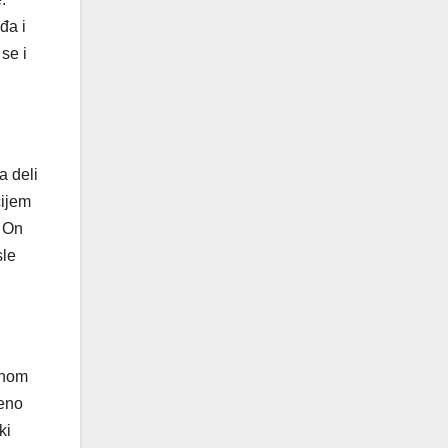
đa i
se i
a deli
čijem
, On
sle
anom
jeno
ki