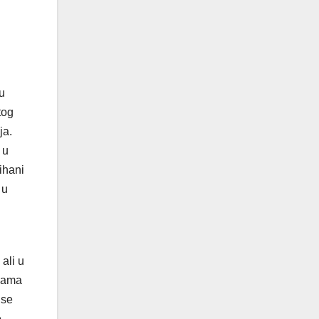
u
tog
ja.
 u
ihani
 u
ali u
igama
 se
.