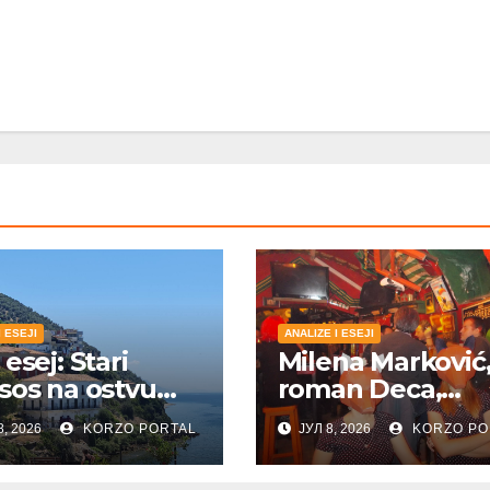
I ESEJI
ANALIZE I ESEJI
esej: Stari
Milena Marković
sos na ostvu
roman Deca,
međunarodna
8, 2026
KORZO PORTAL
ЈУЛ 8, 2026
KORZO PO
nagrada