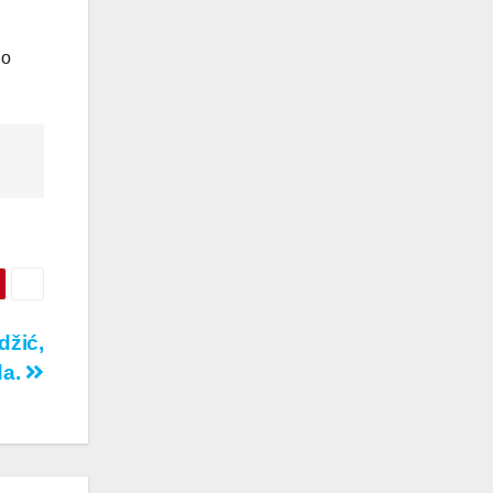
no
džić,
da.