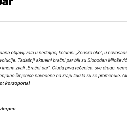
par
 dana objavljivala u nedeljnoj kolumni „Žensko oko“, u novosa
volucije. Tadašnji aktuelni bračni par bili su Slobodan Milošević
imena zvali „Bračni par“. Otuda prva rečenica, sve drugo, nem
ijalne činjenice navedene na kraju teksta su se promenule. Al
o: korzoportal
nvterpen