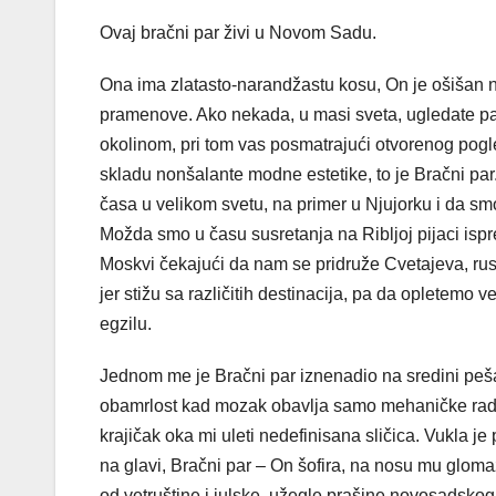
Ovaj bračni par živi u Novom Sadu.
Ona ima zlatasto-narandžastu kosu, On je ošišan n
pramenove. Ako nekada, u masi sveta, ugledate par
okolinom, pri tom vas posmatrajući otvorenog pogle
skladu nonšalante modne estetike, to je Bračni pa
časa u velikom svetu, na primer u Njujorku i da smo
Možda smo u času susretanja na Ribljoj pijaci ispre
Moskvi čekajući da nam se pridruže Cvetajeva, rus
jer stižu sa različitih destinacija, pa da opletemo 
egzilu.
Jednom me je Bračni par iznenadio na sredini peša
obamrlost kad mozak obavlja samo mehaničke radnj
krajičak oka mi uleti nedefinisana sličica. Vukla j
na glavi, Bračni par – On šofira, na nosu mu glomaz
od vetruštine i julske, užegle prašine novosadsk