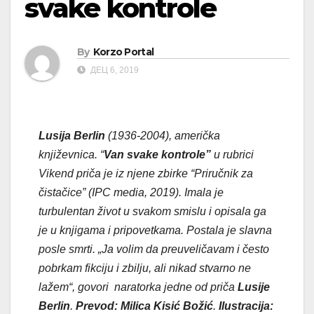
svake kontrole
By
Korzo Portal
ДЕЦ 6, 2019
Lusija Berlin
(1936-2004), američka
književnica. “
Van svake kontrole”
u rubrici
Vikend priča je iz njene zbirke “Priručnik za
čistačice” (IPC media, 2019). Imala je
turbulentan život u svakom smislu i opisala ga
je u knjigama i pripovetkama. Postala je slavna
posle smrti.
„Ja volim da preuveličavam i često
pobrkam fikciju i zbilju, ali nikad stvarno ne
lažem“, govori naratorka jedne od priča
Lusije
Berlin
.
Prevod: Milica Kisić Božić
.
Ilustracija: