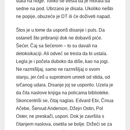
stala na noge. Toliko se tresla da je morala da
sedne na pod. Ubrzano je disala. Ukoliko nešto
ne popije, obuzeće je DT ili će doživeti napad.
Štos je u tome da usporiš disanje i puls. Da
ostaneš što pribraniji dok ne dobaviš piće.
Šećer. Čaj sa šećerom – to su davali na
detoksikaciji. Ali odveć se tresla da bi ustala.
Legla je i počela du­boko da diše, kao na jogi.
Ne razmišljaj, samo ne razmišljaj o svom
stanju, jer ćeš u suprotnom umreti od stida, od
srčanog udara. Disanje joj se usporilo. Uzela je
da čita naslove knjiga na policama biblioteke.
Skoncentriši se, čitaj naglas. Edvard Ebi, Činua
Ačebe, Šervud Anderson, Džejn Ostin, Pol
Oster, ne preskači, uspori. Dok je završila s
čitanjem naslova, osetila se bolje. Držeći se za