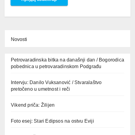
Novosti
Petrovaradinska bitka na današnji dan / Bogorodica
pobednica u petrovaradinskom Podgrađu
Intervju: Danilo Vuksanović / Stvaralaštvo
pretočeno u umetnost i reči
Vikend priča: Žilijen
Foto esej: Stari Edipsos na ostvu Eviji