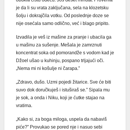
je da li su vrata zaključana, sela na klozetsku
šolju i dokrajčila votku. Od poslednje doze se
nije osećala samo odlično, već i blago pripito.
Izvadila je veš iz mašine za pranje i ubacila ga
u mašinu za suše­nje. Mešala je zamrznuti
koncentrat soka od pomorandže s vodom kad je
Džoel ušao u kuhinju, pospano trljajući oči.
„Nema mi ni košulje ni čarapa.”
„Zdravo, dušo. Uzmi pojedi žitarice. Sve će biti
suvo dok doruč­kuješ i istuširaš se.” Sipala mu
je sok, a onda i Niku, koji je ćutke stajao na
vratima.
„Kako si, za boga miloga, uspela da nabaviš
piće?” Provukao se pored nje i nasuo sebi