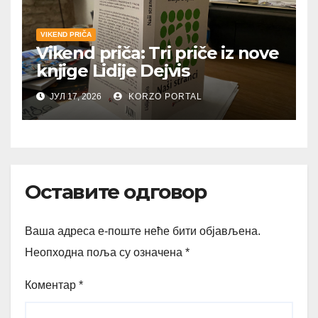
VIKEND PRIČA
Vikend priča: Tri priče iz nove
knjige Lidije Dejvis
ЈУЛ 17, 2026
KORZO PORTAL
Оставите одговор
Ваша адреса е-поште неће бити објављена.
Неопходна поља су означена
*
Коментар
*