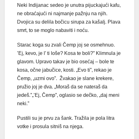
Neki Indijanac sedeo je unutra pijuckajući kafu,
ne obraćajući ni najmanje pažnju na njih.
Dvojica su delila bočicu sirupa za kašalj. Plava
smrt, to se moglo nabaviti i noću.
Starac koga su zvali Čemp joj se osmehnuo.
’Ej, kevo, je l’ ti loše? Kosa te boli?” Klimnula je
glavom. Upravo takav je bio osećaj – bole te
kosa, očne jabučice, kosti. „Evo ti”, rekao je
Čemp, „uzmi ovo”. Žvakao je slane krekere,
pružio joj je dva. „Moraš da se nate­raš da
jedeš.”„’Ej, Čemp”, oglasio se dečko, „daj meni
neki.”
Pustili su je prvu za šank. Tražila je pola litra
votke i prosula sitniš na njega.