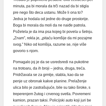
minuta, pa bi morala da trči nazad da bi stigla
pre nego što deca ustanu. Može li ona to?
Jedva je hodala od jedne do druge prostorije.
Boga bi morala da moli da ne naiđe patrola.
Poželela je da ima psa kojeg bi povela u šetnju.
„Znam”, rekla je, „pitaću komšije da mi pozaj­me
svog.” Niko od komšija, razume se, nije više
govorio s njom.
Pomagalo joj je da se usredsredi na pukotine
na trotoaru, da ih broji – jedna, druga, treća.
Pridržavala se za grmlje, stabla, kao da se
penje uz obronak kakve planine. Prelaženje
ulica bilo je zastra­šujuće, bile su tako široke, s
treperenjem žutog i crvenog svetla. Povremeni
kamion, prazan taksi. Policijski auto koji juri be