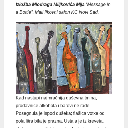
Izložba Miodraga Miljkovića Mija
“Message in
a Bottle”, Mali likovni salon KC Novi Sad.
Kad nastupi najmračnija duševna tmina,
prodavnice alkohola i barovi ne rade.
Posegnula je ispod dušeka; flašica votke od
pola litra bila je prazna. Ustala je iz kreveta,