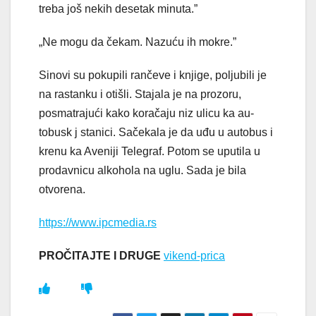
treba još nekih desetak minuta.”
„Ne mogu da čekam. Nazuću ih mokre.”
Sinovi su pokupili rančeve i knjige, poljubili je
na rastanku i otišli. Stajala je na prozoru,
posmatrajući kako koračaju niz ulicu ka au­
tobusk j stanici. Sačekala je da uđu u autobus i
krenu ka Aveniji Telegraf. Potom se uputila u
prodavnicu alkohola na uglu. Sada je bila
otvorena.
https://www.ipcmedia.rs
PROČITAJTE I DRUGE
vikend-prica