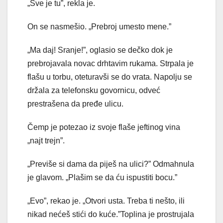
„Sve je tu”, rekla je.
On se nasmešio. „Prebroj umesto mene.”
„Ma daj! Sranje!”, oglasio se dečko dok je
prebrojavala novac drhtavim rukama. Strpala je
flašu u torbu, oteturavši se do vrata. Napolju se
držala za telefonsku govornicu, odveć
prestrašena da pređe ulicu.
Čemp je potezao iz svoje flaše jeftinog vina
„najt trejn”.
„Previše si dama da piješ na ulici?” Odmahnula
je glavom. „Plašim se da ću ispustiti bocu.”
„Evo”, rekao je. „Otvori usta. Treba ti nešto, ili
nikad nećeš stići do kuće.”Toplina je prostrujala