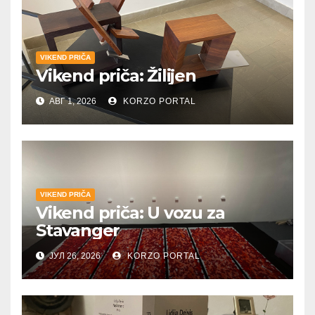
VIKEND PRIČA
Vikend priča: Žilijen
АВГ 1, 2026
KORZO PORTAL
VIKEND PRIČA
Vikend priča: U vozu za
Stavanger
ЈУЛ 26, 2026
KORZO PORTAL