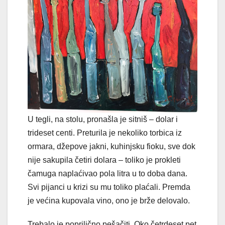
U tegli, na stolu, pronašla je sitniš – dolar i
trideset centi. Pre­turila je nekoliko torbica iz
ormara, džepove jakni, kuhinjsku fioku, sve dok
nije sakupila četiri dolara – toliko je prokleti
čamuga na­plaćivao pola litra u to doba dana.
Svi pijanci u krizi su mu toliko plaćali. Premda
je većina kupovala vino, ono je brže delovalo.
Trebalo je poprilično pešačiti. Oko četrdeset pet