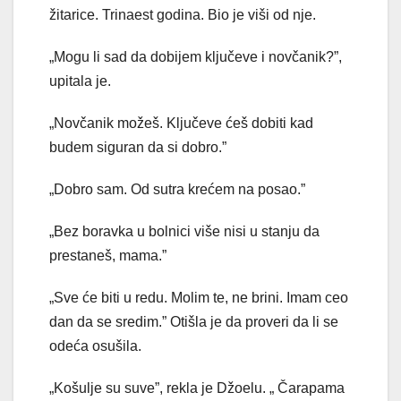
žitarice. Trinaest godina. Bio je viši od nje.
„Mogu li sad da dobijem ključeve i novčanik?”,
upitala je.
„Novčanik možeš. Ključeve ćeš dobiti kad
budem siguran da si dobro.”
„Dobro sam. Od sutra krećem na posao.”
„Bez boravka u bolnici više nisi u stanju da
prestaneš, mama.”
„Sve će biti u redu. Molim te, ne brini. Imam ceo
dan da se sredim.” Otišla je da proveri da li se
odeća osušila.
„Košulje su suve”, rekla je Džoelu. „ Čarapama