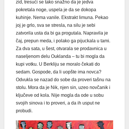
zid, tresući se tako snažno da je jedva
pokretala noge, uspela je da se dokopa
kuhinje. Nema vanile. Ekstrakt limuna. Pekao
joj je grlo, sva se stresla, na silu je sebi
zatvorila usta da bi ga progutala. Na­pravila je
čaj, prepun meda, i polako ga pijuckala u tami.
Za dva sata, u šest, otvarala se prodavnica u
naseljenom delu Ouklanda – tu bi mogla da
kupi votku. U Berkliju se moralo čekati do
sedam. Gospode, da li uopšte ima novca?
Odvukla se nazad do sobe da proveri tašnu na
stolu. Mora da je Nik, njen sin, uzeo novčanik i
ključeve od kola. Nije mogla da ode u sobu
svojih sinova i to proveri, a da ih usput ne
probudi.