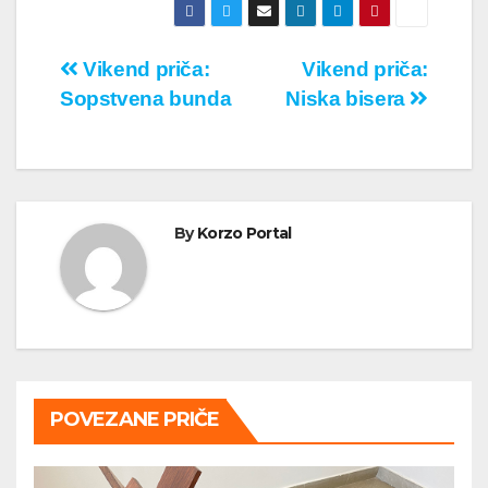
Кретање
Vikend priča:
Vikend priča:
Sopstvena bunda
Niska bisera
чланка
By
Korzo Portal
POVEZANE PRIČE