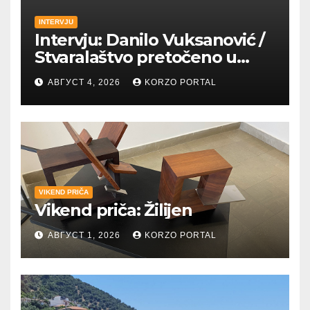
INTERVJU
Intervju: Danilo Vuksanović /
Stvaralaštvo pretočeno u
umetnost i reči
АВГУСТ 4, 2026
KORZO PORTAL
VIKEND PRIČA
Vikend priča: Žilijen
АВГУСТ 1, 2026
KORZO PORTAL