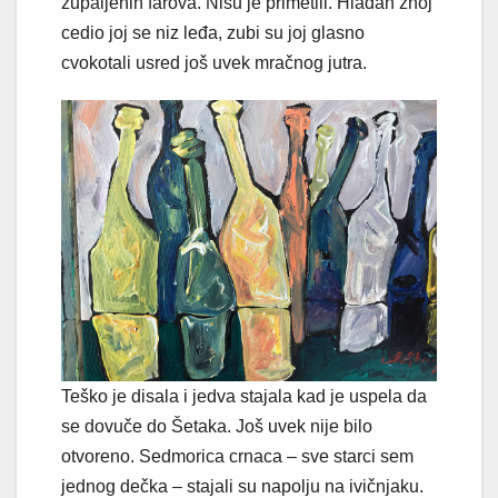
zupalje­nih farova. Nisu je primetili. Hladan znoj
cedio joj se niz leđa, zubi su joj glasno
cvokotali usred još uvek mračnog jutra.
Teško je disala i jedva stajala kad je uspela da
se dovuče do Šetaka. Još uvek nije bilo
otvoreno. Sedmorica crnaca – sve starci sem
jednog dečka – stajali su napolju na ivičnjaku.