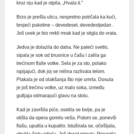
kroz nju kad je otpila. „Hvala ti.”
Brzo je prešla ulicu, nespretno potrčala ka kući,
brojeći puko­tine – devedeset, devedestjedan .
Još uvek je bio mrkli mrak kad je stigla do vrata.
Jedva je dolazila do daha. Ne paleći svetlo,
sipala je sok od brusnice u čašu i zalila ga
trećinom flaše votke. Sela je za sto, po­lako
ispijajući, dok joj se milina razlivala telom.
Plakala je od olak­šanja što nije umrla. Dosula
je još trećinu votke, uz malo soka, između
gutljaja odmarajući glavu na stolu.
Kad je završila piće, osetila se bolje, pa je
otišla da opera go­milu veša. Potom se, ponevši
flašu, uputila u kupatilo. Istuširala se, očešljala,
obukla čistu odeću. Još deset minuta. Proverila