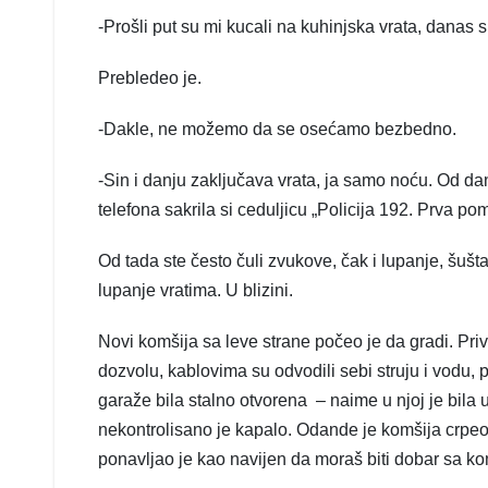
-Prošli put su mi kucali na kuhinjska vrata, danas su
Prebledeo je.
-Dakle, ne možemo da se osećamo bezbedno.
-Sin i danju zaključava vrata, ja samo noću. Od dana
telefona sakrila si ceduljicu „Policija 192. Prva po
Od tada ste često čuli zvukove, čak i lupanje, šušt
lupanje vratima. U blizini.
Novi komšija sa leve strane počeo je da gradi. Pri
dozvolu, kablovima su odvodili sebi struju i vodu,
garaže bila stalno otvorena – naime u njoj je bila 
nekontrolisano je kapalo. Odande je komšija crpeo 
ponavljao je kao navijen da moraš biti dobar sa ko