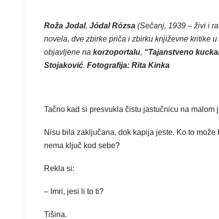
Roža Jodal
,
Jódal Rózsa
(Sečanj, 1939 – živi i r
novela, dve zbirke priča i zbirku književne kritik
objavljene na
korzoportalu
,
“Tajanstveno kucka
Stojaković
.
Fotografija: Rita Kinka
Tačno kad si presvukla čistu jastučnicu na malom j
Nisu bila zaključana, dok kapija jeste. Ko to može 
nema ključ kod sebe?
Rekla si:
– Imri, jesi li to ti?
Tišina.