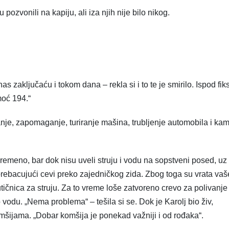
 pozvonili na kapiju, ali iza njih nije bilo nikog.
s zaključaću i tokom dana – rekla si i to te je smirilo. Ispod fi
moć 194.“
anje, zapomaganje, turiranje mašina, trubljenje automobila i ka
vremeno, bar dok nisu uveli struju i vodu na sopstveni posed, uz
 prebacujući cevi preko zajedničkog zida. Zbog toga su vrata vaš
utičnica za struju. Za to vreme loše zatvoreno crevo za polivanje
vodu. „Nema problema“ – tešila si se. Dok je Karolj bio živ,
mšijama. „Dobar komšija je ponekad važniji i od rođaka“.