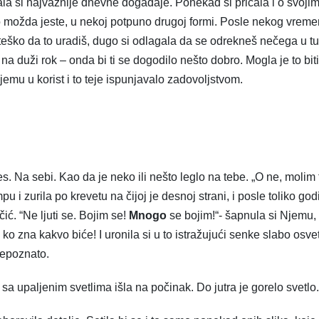
rajala si najvažnije dnevne događaje. Ponekad si pričala i o svoji
o možda jeste, u nekoj potpuno drugoj formi. Posle nekog vreme
o teško da to uradiš, dugo si odlagala da se odrekneš nečega u t
no na duži rok – onda bi ti se dogodilo nešto dobro. Mogla je to biti
 Njemu u korist i to teje ispunjavalo zadovoljstvom.
res. Na sebi. Kao da je neko ili nešto leglo na tebe. „O ne, molim 
pu i zurila po krevetu na čijoj je desnoj strani, i posle toliko god
ić. “Ne ljuti se. Bojim se!
Mnogo
se bojim!“- šapnula si Njemu, a
o zna kakvo biće! I uronila si u to istražujući senke slabo osve
nepoznato.
sa upaljenim svetlima išla na počinak. Do jutra je gorelo svetlo.