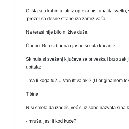
Otišla si u kuhinju, ali iz opreza nisi upalila svetlo,
prozor sa desne strane iza zamrzivača.
Na terasi nije bilo ni žive duše.
Čudno. Bila si budna i jasno si čula kucanje.
Skinula si svežanj ključeva sa priveska i brzo zaklj
upitala:
-Ima li koga tu?… Van itt valaki? (U originalnom te
Tišina.
Nisi smela da izađeš, već si iz sobe nazvala sina koj
-Imruše, jesi li kod kuće?