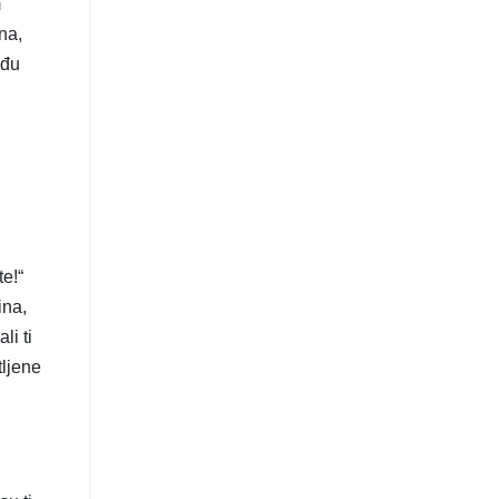
m
na,
uđu
te!“
ina,
li ti
tljene