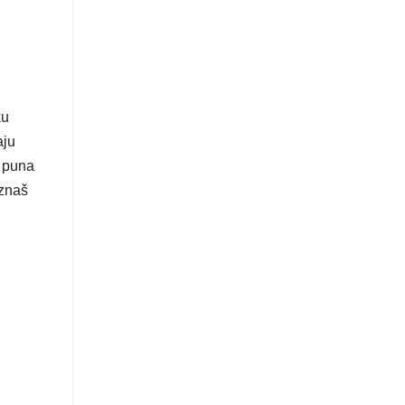
ku
aju
e puna
 znaš