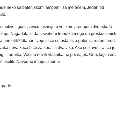
e izađe neko sa baterijskom lampom i sa meračem. Jedan od
ilo.
smokve i gustu živicu forzicije u velikom prednjem dvorištu. U
krije. Nagađala si da u svakom trenutku mogu da preskoče nis
primetiti? Stanari tvoje ulice su ostarili, a potomci redom prod
aka nova kuća biće za sprat ili dva viša. Ako se završi. Ulica j
cigli, radnika. Većinu novih vlasnika ne poznaješ. One, koje već
eć uselili. Navodno imaju i saunu.
ograde.