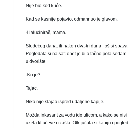
Nije bio kod kuće.
Kad se kasnije pojavio, odmahnuo je glavom.
-Haluciniraš, mama.
Sledećeg dana, ili nakon dva-tri dana još si spa
Pogledala si na sat: opet je bilo tačno pola sedam.
u dvorište.
-Ko je?
Tajac.
Niko nije stajao ispred udaljene kapije.
Možda inkasant za vodu ide ulicom, a kako se nisi 
uzela ključeve i izašla. Otključala si kapiju i pogle