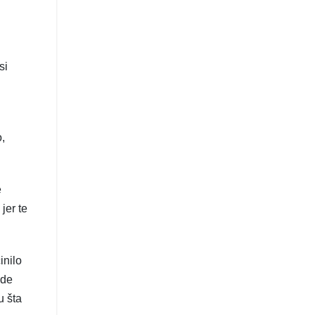
si
,
e
jer te
inilo
vde
u šta