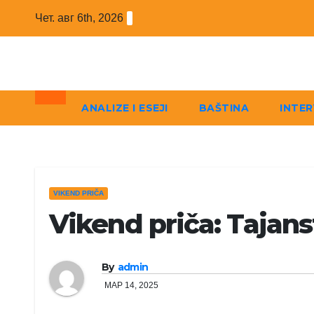
Skip
Чет. авг 6th, 2026
to
content
ANALIZE I ESEJI
BAŠTINA
INTER
VIKEND PRIČA
Vikend priča: Tajan
By
admin
МАР 14, 2025