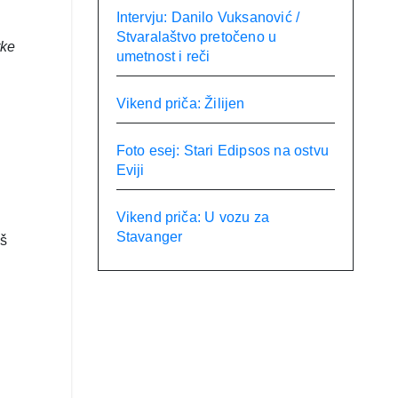
Intervju: Danilo Vuksanović /
Stvaralaštvo pretočeno u
rke
umetnost i reči
Vikend priča: Žilijen
Foto esej: Stari Edipsos na ostvu
Eviji
Vikend priča: U vozu za
Stavanger
uš