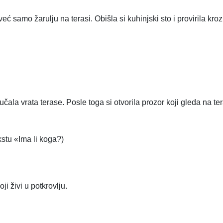
 već samo žarulju na terasi. Obišla si kuhinjski sto i provirila kroz
učala vrata terase. Posle toga si otvorila prozor koji gleda na ter
kstu «Ima li koga?)
i živi u potkrovlju.