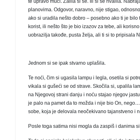
te upravo muči. Žalila si se. Ili si se hvalila. Nab
planovima. Odgovor, naravno, nije stigao, odnosn
ako si uradila nešto dobro – posebno ako ti je bil
korist, ili nešto što je bio izazov za tebe, ali koris
uobrazilja takođe, pusta želja, ali ti si to pripisala
Jednom si se ipak stvarno uplašila.
Te noći, čim si ugasila lampu i legla, osetila si pot
vikala si gušeći se od strave. Skočila si, upalila lam
na Njegovoj strani danju i noću stajao njegov jastuč
je palo na pamet da to možda i nije bio On, nego… k
sobe, koja je delovala neočekivano tajanstveno i 
Posle toga satima nisi mogla da zaspiš i danima si 