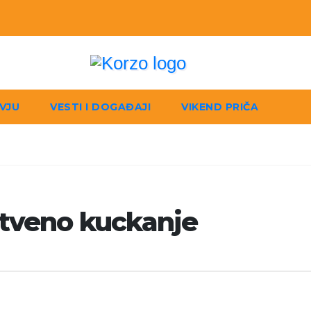
VJU
VESTI I DOGAĐAJI
VIKEND PRIČA
stveno kuckanje