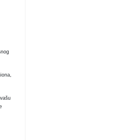
ksnog
miona,
 vašu
e