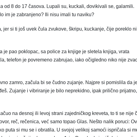
a od 8 do 17 časova. Lupali su, kuckali, dovikivali se, galamili.
o im je zabranjeno? Ili nisu imali tu naviku?
jer si ti još uvek čula zvukove, škripu, kuckanje, čije poreklo ni
 je pao poklopac, sa police za knjige je sletela knjiga, vrata
a, telefon je povremeno zabrujao, iako očigledno niko nije zvao
vno zamro, začula bi se čudno zujanje. Najpre si pomislila da j
š. Zujanje i vibriranje je bilo neprekidno, ipak prilično prijatno, 
uo na desnoj ili levoj strani zajedničkog kreveta, to ti se nije č
govor, reč, rečenica, već samo topao Glas. Nešto nalik poruci: O
 puta si mu se i obratila. U svojoj velikoj samoći ispričala si m