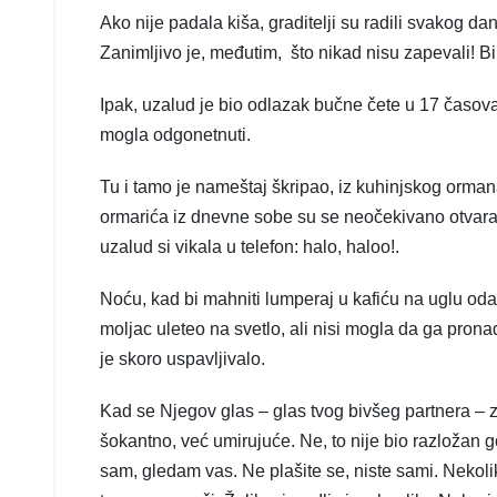
Ako nije padala kiša, graditelji su radili svakog dan
Zanimljivo je, međutim, što nikad nisu zapevali! Bil
Ipak, uzalud je bio odlazak bučne čete u 17 časova, 
mogla odgonetnuti.
Tu i tamo je nameštaj škripao, iz kuhinjskog ormana
ormarića iz dnevne sobe su se neočekivano otvaral
uzalud si vikala u telefon: halo, haloo!.
Noću, kad bi mahniti lumperaj u kafiću na uglu oda
moljac uleteo na svetlo, ali nisi mogla da ga pronađe
je skoro uspavljivalo.
Kad se Njegov glas – glas tvog bivšeg partnera – zač
šokantno, već umirujuće. Ne, to nije bio razložan 
sam, gledam vas. Ne plašite se, niste sami. Nekoliko