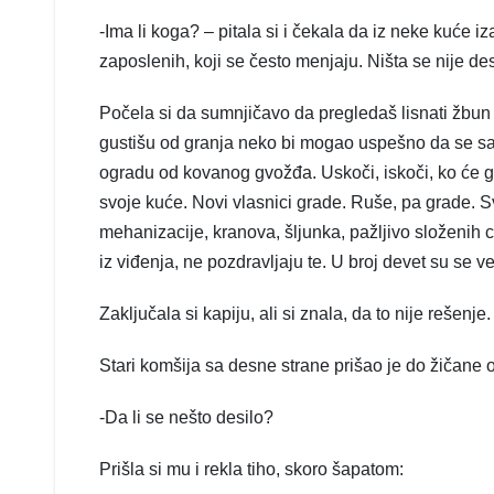
-Ima li koga? – pitala si i čekala da iz neke kuć
zaposlenih, koji se često menjaju. Ništa se nije des
Počela si da sumnjičavo da pregledaš lisnati žbun 
gustišu od granja neko bi mogao uspešno da se sa
ogradu od kovanog gvožđa. Uskoči, iskoči, ko će ga 
svoje kuće. Novi vlasnici grade. Ruše, pa grade. Sv
mehanizacije, kranova, šljunka, pažljivo složenih 
iz viđenja, ne pozdravljaju te. U broj devet su se v
Zaključala si kapiju, ali si znala, da to nije rešenje.
Stari komšija sa desne strane prišao je do žičane 
-Da li se nešto desilo?
Prišla si mu i rekla tiho, skoro šapatom: