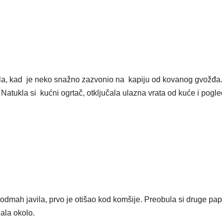
vala, kad je neko snažno zazvonio na kapiju od kovanog gvožđa
 Natukla si kućni ogrtač, otključala ulazna vrata od kuće i pogl
odmah javila, prvo je otišao kod komšije. Preobula si druge pa
dala okolo.