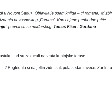
adi u Novom Sadu). Objavila je osam knjiga – tri romana, tri zbi
e u izdanju novosadskog „Foruma”. Kao i njene prethodne priče
nje”
preveli su sa mađarskog
Tamaš Fišer
i
Gordana
astuku, tad su zakucali na vrata kuhinjske terase.
biti? Pogledala si na jeftin zidni sat: pola sedam uveče. Zar Imr