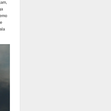
jam,
ga
ajemo
re
ala