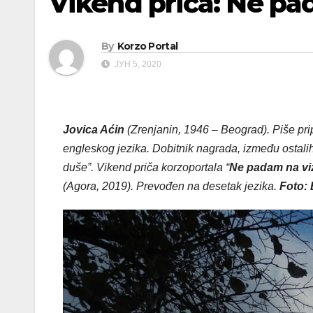
Vikend priča: Ne pa
By
Korzo Portal
ЈУН 5, 2020
Jovica Aćin
(Zrenjanin, 1946 – Beograd). Piše pri
engleskog jezika. Dobitnik nagrada, između ostal
duše”. Vikend priča korzoportala “
Ne padam na viz
(Agora, 2019). Prevođen na desetak jezika.
Foto: 