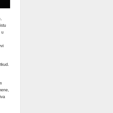
,
istu
e u
evi
tkud.
m
mene,
iva