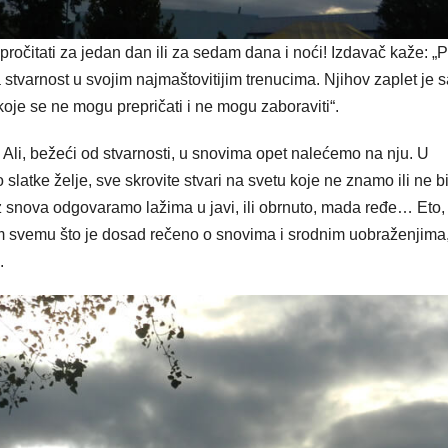
pročitati za jedan dan ili za sedam dana i noći! Izdavač kaže: „P
ama stvarnost u svojim najmaštovitijim trenucima. Njihov zaplet je 
koje se ne mogu prepričati i ne mogu zaboraviti“.
. Ali, bežeći od stvarnosti, u snovima opet nalećemo na nju. U
atke želje, sve skro­vite stvari na svetu koje ne znamo ili ne 
z snova odgovaramo lažima u javi, ili obrnuto, mada ređe… Eto,
im svemu što je dosad rečeno o snovi­ma i srodnim uobraženjima,
.