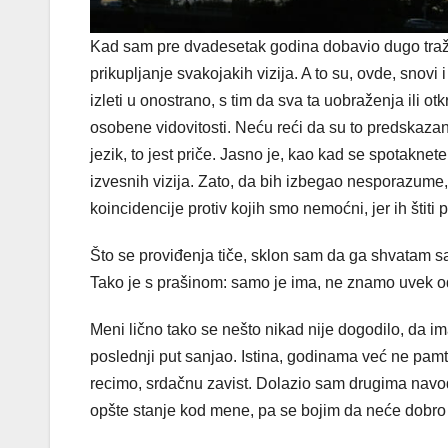
Kad sam pre dvadesetak godina dobavio dugo traže
prikupljanje svakojakih vizija. A to su, ovde, snovi
izleti u onostrano, s tim da sva ta uobraženja ili ot
osobene vidovitosti. Neću reći da su to predskazanj
jezik, to jest priče. Jasno je, kao kad se spotakne
izvesnih vizija. Zato, da bih izbegao nesporazume,
koincidencije protiv kojih smo nemoćni, jer ih štiti 
Što se proviđenja tiče, sklon sam da ga shvatam sa
Tako je s prašinom: samo je ima, ne znamo uvek o
Meni lično tako se nešto nikad nije dogodilo, da 
poslednji put sanjao. Istina, godinama već ne pamt
recimo, srdačnu zavist. Dolazio sam drugima navod
opšte stanje kod mene, pa se bojim da neće dobro z