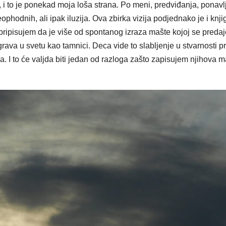
 i to je ponekad moja loša strana. Po meni, predviđanja, ponavl
hodnih, ali ipak iluzija. Ova zbirka vizija podjednako je i knji
 pripisujem da je više od spontanog izraza mašte kojoj se pred
ava u svetu kao tamnici. Deca vide to slabljenje u stvarnosti p
. I to će valjda biti jedan od razloga zašto zapi­sujem njihova m