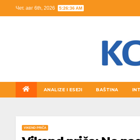
Skip
Чет. авг 6th, 2026
5:26:38 AM
to
content
ANALIZE I ESEJI
BAŠTINA
IN
VIKEND PRIČA