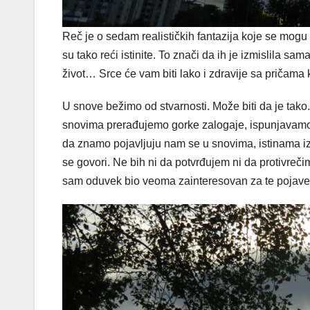
Reč je o sedam realističkih fantazija koje se mogu 
su tako reći istinite. To znači da ih je izmislila s
život… Srce će vam biti lako i zdravije sa pričama 
U snove bežimo od stvarnosti. Može biti da je tako
snovima prerađujemo gorke zalogaje, ispunjavamo sl
da znamo pojav­ljuju nam se u snovima, istinama i
se govori. Ne bih ni da potvrđujem ni da protivreč
sam oduvek bio veoma zainteresovan za te pojave