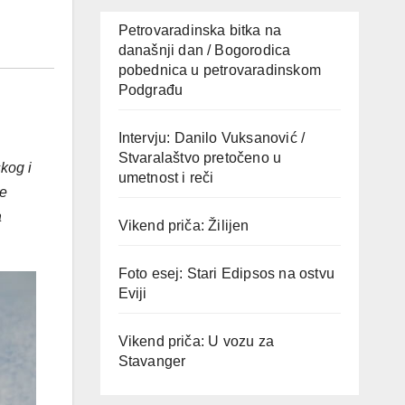
Petrovaradinska bitka na
današnji dan / Bogorodica
pobednica u petrovaradinskom
Podgrađu
Intervju: Danilo Vuksanović /
Stvaralaštvo pretočeno u
kog i
umetnost i reči
ne
a
Vikend priča: Žilijen
Foto esej: Stari Edipsos na ostvu
Eviji
Vikend priča: U vozu za
Stavanger