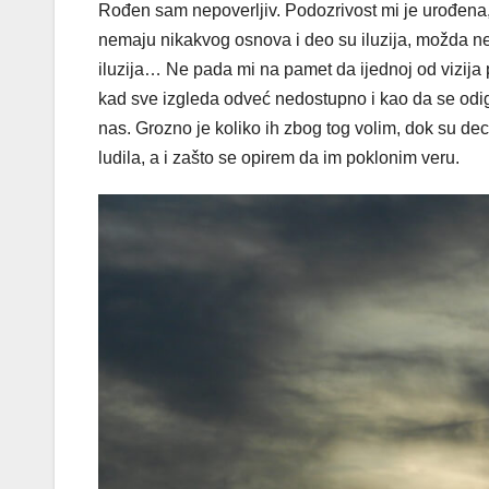
Rođen sam nepoverljiv. Podozrivost mi je urođena,
nemaju nikakvog osnova i deo su iluzija, možda neop
iluzija… Ne pada mi na pamet da ijednoj od vizija
kad sve izgleda odveć nedostupno i kao da se odigr
nas. Grozno je koliko ih zbog tog volim, dok su deca
ludila, a i zašto se opirem da im poklonim veru.