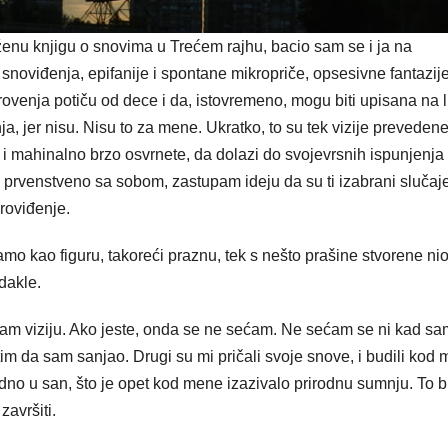
nu knji­gu o snovima u Trećem rajhu, bacio sam se i ja na
 i snoviđenja, epifanije i spontane mikropriče, opsesivne fantazije
krovenja potiču od dece i da, isto­vremeno, mogu biti upisana na l
a, jer nisu. Nisu to za mene. Ukratko, to su tek vizije preveden
te i mahinalno brzo osvrnete, da dolazi do svojevrsnih ispunjenja
 prvenstveno sa sobom, zastupam ideju da su ti izabrani slučaj
proviđenje.
mo kao figuru, takoreći praznu, tek s nešto prašine stvorene nio
dakle.
imam viziju. Ako jeste, onda se ne sećam. Ne sećam se ni kad sa
im da sam sanjao. Drugi su mi pričali svoje snove, i budili kod 
no u san, što je opet kod mene izazivalo prirodnu sumnju. To b
avršiti.