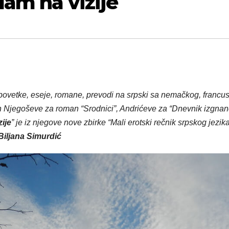
dam na vizije
povetke, eseje, romane, prevodi na srpski sa nemačkog, francus
ih Njegoševe za roman “Srodnici”, Andrićeve za “Dnevnik izgna
ije
” je iz njegove nove zbirke “Mali erotski rečnik srpskog jezik
Biljana Simurdić