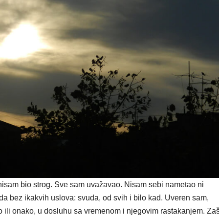
, nisam bio strog. Sve sam uvažavao. Nisam sebi nametao ni
a bez ikakvih uslova: svuda, od svih i bilo kad. Uveren sam,
 ili onako, u dosluhu sa vremenom i njego­vim rastakanjem. Za