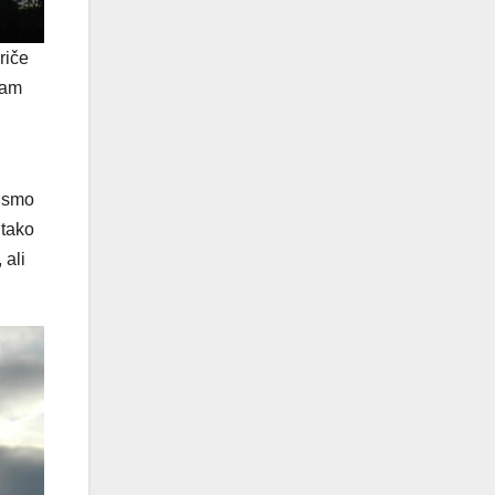
riče
sam
bismo
 tako
 ali