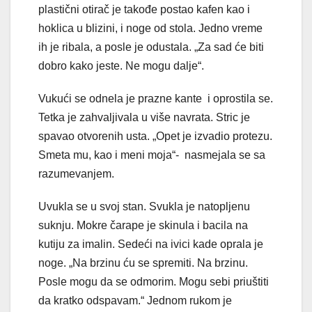
plastični otirač je takođe postao kafen kao i
hoklica u blizini, i noge od stola. Jedno vreme
ih je ribala, a posle je odustala. „Za sad će biti
dobro kako jeste. Ne mogu dalje“.
Vukući se odnela je prazne kante i oprostila se.
Tetka je zahvaljivala u više navrata. Stric je
spavao otvorenih usta. „Opet je izvadio protezu.
Smeta mu, kao i meni moja“- nasmejala se sa
razumevanjem.
Uvukla se u svoj stan. Svukla je natopljenu
suknju. Mokre čarape je skinula i bacila na
kutiju za imalin. Sedeći na ivici kade oprala je
noge. „Na brzinu ću se spremiti. Na brzinu.
Posle mogu da se odmorim. Mogu sebi priuštiti
da kratko odspavam.“ Jednom rukom je