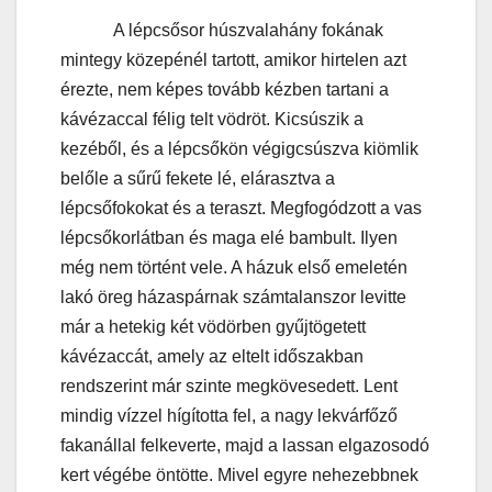
A lépcsősor húszvalahány fokának
mintegy közepénél tartott, amikor hirtelen azt
érezte, nem képes tovább kézben tartani a
kávézaccal félig telt vödröt. Kicsúszik a
kezéből, és a lépcsőkön végigcsúszva kiömlik
belőle a sűrű fekete lé, elárasztva a
lépcsőfokokat és a teraszt. Megfogódzott a vas
lépcsőkorlátban és maga elé bambult. Ilyen
még nem történt vele. A házuk első emeletén
lakó öreg házaspárnak számtalanszor levitte
már a hetekig két vödörben gyűjtögetett
kávézaccát, amely az eltelt időszakban
rendszerint már szinte megkövesedett. Lent
mindig vízzel hígította fel, a nagy lekvárfőző
fakanállal felkeverte, majd a lassan elgazosodó
kert végébe öntötte. Mivel egyre nehezebbnek