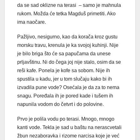
da se sad oklizne na terasi – samo je mahnula
rukom. Možda će tetka Magduš primetiti. Ako
ima naočare.
Pažljivo, nesigurno, kao da korača kroz gustu
morsku travu, krenula je ka svojoj kuhinji. Nije
je bilo briga što će sa papučama da unese
prljavštinu. Ni do čega joj nije stalo, osim da se
reši kafe. Ponela je kofe sa sobom. Nije ih
spustila u kadu, jer u tom slučaju kako bi ih
izvadila pune vode? Osećala je da za to nema
snagu. Poređala ih je pored kade i tušem ih
napunila vodom do četvrt i do polovine.
Prvo je polila vodu po terasi. Mnogo, mnogo
kanti vode. Tekla je sad u baštu na nerascvetali
žbun nezaboravka i rizome narcisa koje je već