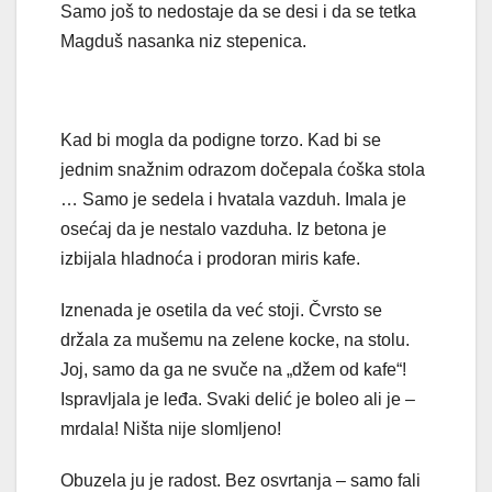
Samo još to nedostaje da se desi i da se tetka
Magduš nasanka niz stepenica.
Kad bi mogla da podigne torzo. Kad bi se
jednim snažnim odrazom dočepala ćoška stola
… Samo je sedela i hvatala vazduh. Imala je
osećaj da je nestalo vazduha. Iz betona je
izbijala hladnoća i prodoran miris kafe.
Iznenada je osetila da već stoji. Čvrsto se
držala za mušemu na zelene kocke, na stolu.
Joj, samo da ga ne svuče na „džem od kafe“!
Ispravljala je leđa. Svaki delić je boleo ali je –
mrdala! Ništa nije slomljeno!
Obuzela ju je radost. Bez osvrtanja – samo fali