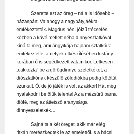
Szerette ezt az öreg – nála is idősebb –
házaspárt. Valahogy a nagybátyjáékra
emlékeztették. Magdus néni jóízű trécselés
közben a kávé mellett néha dinnyeszlatkóval
kínálta meg, ami ángyikája hajdani szlatkóira
emlékeztette, amelyek elkészítésében kislány
korában ő is segédkezett valamikor. Lelkesen
„cakkozta” be a görögdinnye szeletkéket, a
diószlatkónak készülő zölddiókba pedig kötőtűt
szurkált. Ó, de jó játék is volt az akkor! Hát még
nyalakodni belőlük telente! Az a mézsűrű barna
diólé, meg az áttetsző aranysárga
dinnyeszeletkék…
Sajnálta a két öreget, akik már elég
ritkán merészkedtek le az emeletről, s a bácsi