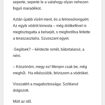
seperte, seperte le a valahogy olyan nehezen
fogyó maradékot.
Aztán újabb vízért ment, és a felmosórongyért.
Az egyik vödröt kimosta – még drótkefével is
megtisztogatta a belsejét, s megfordítva feltette
a teraszasztalra. Szusszant egyet.
-Segítsek? – kérdezte ismét, bátortalanul, a
néni.
– Köszönöm, megy ez! Menjen csak be, még
meghűl. Ha elkészülök, felviszem a vödröket.
Visszatért a magabiztossága. Szótlanul
dolgozott.
Múlt az idő.