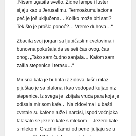
„Nisam ugasila svetlo. Zidne lampe i luster
sijaju kao u Jerusalimu. Termoakumulaciona
peć je još uključena… Koliko može biti sati?
Tek što je prošla ponoć?… Vreme duhova…“
Zbacila svoj jorgan sa ljubičastim cvetovima i
bunovna pokušala da se seti čas ovog, čas
onog. „Tako sam čudno sanjala… Kafom sam
zalila stepenice i terasu…“
Mirisna kafa je bubrila iz zidova, kišni mlaz
pljuštao je sa plafona i kao vodopad kuljao niz
stepenice. Iz svega je izbijala vruća para koja je
odisala mirisom kafe… Na zidovima i u bašti
cvetale su kafene ruže i narcisi, ispod voćnjaka
talasalo se jezero kafe s mlekom… Jezero kafe
s mlekom! Gracilni čamci od pene ljuljaju se u