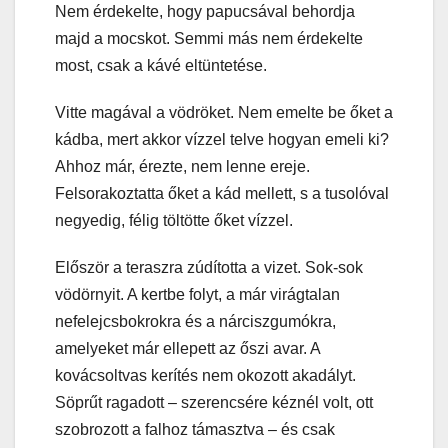
Nem érdekelte, hogy papucsával behordja
majd a mocskot. Semmi más nem érdekelte
most, csak a kávé eltüntetése.
Vitte magával a vödröket. Nem emelte be őket a
kádba, mert akkor vízzel telve hogyan emeli ki?
Ahhoz már, érezte, nem lenne ereje.
Felsorakoztatta őket a kád mellett, s a tusolóval
negyedig, félig töltötte őket vízzel.
Először a teraszra zúdította a vizet. Sok-sok
vödörnyit. A kertbe folyt, a már virágtalan
nefelejcsbokrokra és a nárciszgumókra,
amelyeket már ellepett az őszi avar. A
kovácsoltvas kerítés nem okozott akadályt.
Söprűt ragadott – szerencsére kéznél volt, ott
szobrozott a falhoz támasztva – és csak