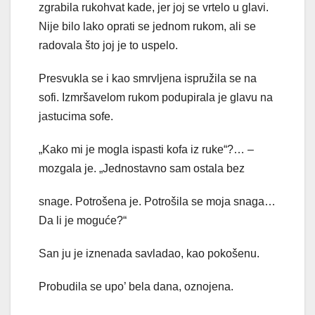
zgrabila rukohvat kade, jer joj se vrtelo u glavi.
Nije bilo lako oprati se jednom rukom, ali se
radovala što joj je to uspelo.
Presvukla se i kao smrvljena ispružila se na
sofi. Izmršavelom rukom podupirala je glavu na
jastucima sofe.
„Kako mi je mogla ispasti kofa iz ruke“?… –
mozgala je. „Jednostavno sam ostala bez
snage. Potrošena je. Potrošila se moja snaga…
Da li je moguće?“
San ju je iznenada savladao, kao pokošenu.
Probudila se upo’ bela dana, oznojena.