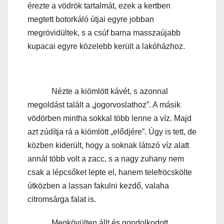
érezte a vödrök tartalmát, ezek a kertben
megtett botorkáló útjai egyre jobban
megrövidültek, s a csúf barna masszaújabb
kupacai egyre közelebb került a lakóházhoz.
Nézte a kiömlött kávét, s azonnal
megoldást talált a „jogorvoslathoz”. A másik
vödörben mintha sokkal több lenne a víz. Majd
azt zúdítja rá a kiömlött „elődjére”. Úgy is tett, de
közben kiderült, hogy a soknak látszó víz alatt
annál több volt a zacc, s a nagy zuhany nem
csak a lépcsőket lepte el, hanem telefröcskölte
útközben a lassan fakulni kezdő, valaha
citromsárga falat is.
Megkövülten állt és gondolkodott.