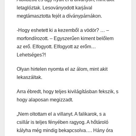
letaglóztak. Lesoványodott karjával
megtámasztotta fejét a díványpárnákon.
-Hogy eshetett ki a kezemből a vödör? … –
morfondírozott. – Egyszerűen kiment belőlem
az erő. Elfogyott. Elfogyott az erőm…
Lehetséges?!
Olyan hirtelen nyomta el az álom, mint akit
lekaszáltak.
Arra ébredt, hogy teljes kivilágításban fekszik, s
hogy alaposan megizzadt.
„Nem oltottam el a villanyt. A falikarok, s a
csillár is teljes fényében ragyog. A hőtároló
kályha még mindig bekapcsolva…. Hány óra