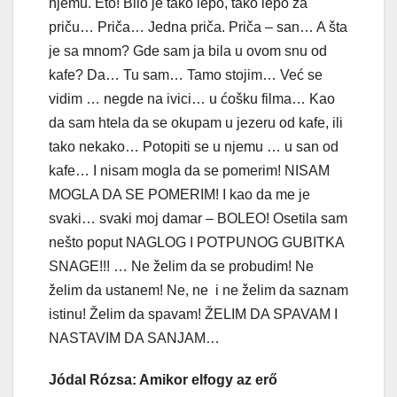
njemu. Eto! Bilo je tako lepo, tako lepo za
priču… Priča… Jedna priča. Priča – san… A šta
je sa mnom? Gde sam ja bila u ovom snu od
kafe? Da… Tu sam… Tamo stojim… Već se
vidim … negde na ivici… u ćošku filma… Kao
da sam htela da se okupam u jezeru od kafe, ili
tako nekako… Potopiti se u njemu … u san od
kafe… I nisam mogla da se pomerim! NISAM
MOGLA DA SE POMERIM! I kao da me je
svaki… svaki moj damar – BOLEO! Osetila sam
nešto poput NAGLOG I POTPUNOG GUBITKA
SNAGE!!! … Ne želim da se probudim! Ne
želim da ustanem! Ne, ne i ne želim da saznam
istinu! Želim da spavam! ŽELIM DA SPAVAM I
NASTAVIM DA SANJAM…
Jódal Rózsa: Amikor elfogy az erő