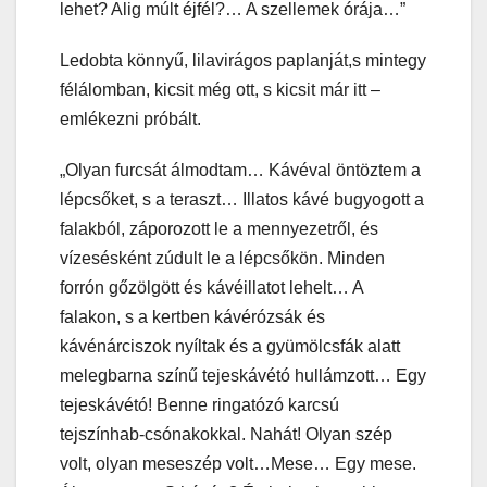
lehet? Alig múlt éjfél?… A szellemek órája…”
Ledobta könnyű, lilavirágos paplanját,s mintegy
félálomban, kicsit még ott, s kicsit már itt –
emlékezni próbált.
„Olyan furcsát álmodtam… Kávéval öntöztem a
lépcsőket, s a teraszt… Illatos kávé bugyogott a
falakból, záporozott le a mennyezetről, és
vízesésként zúdult le a lépcsőkön. Minden
forrón gőzölgött és kávéillatot lehelt… A
falakon, s a kertben kávérózsák és
kávénárciszok nyíltak és a gyümölcsfák alatt
melegbarna színű tejeskávétó hullámzott… Egy
t
ejeskávétó! Benne ringatózó karcsú
tejszínhab-csónakokkal. Nahát! Olyan szép
volt, olyan meseszép volt…Mese… Egy mese.