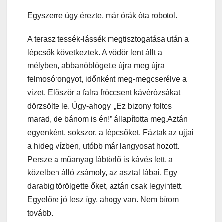
Egyszerre úgy érezte, már órák óta robotol.
A terasz tessék-lássék megtisztogatása után a
lépcsők következtek. A vödör lent állt a
mélyben, abbanöblögette újra meg újra
felmosórongyot, időnként meg-megcserélve a
vizet. Először a falra fröccsent kávérózsákat
dörzsölte le. Úgy-ahogy. „Ez bizony foltos
marad, de bánom is én!” állapította meg.Aztán
egyenként, sokszor, a lépcsőket. Fáztak az ujjai
a hideg vízben, utóbb már langyosat hozott.
Persze a műanyag lábtörlő is kávés lett, a
közelben álló zsámoly, az asztal lábai. Egy
darabig törölgette őket, aztán csak legyintett.
Egyelőre jó lesz így, ahogy van. Nem bírom
tovább.