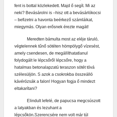
fent is bottal közlekedett. Majd ő segít. Mi az
neki? Bevásárolni is –hisz ott a bevásárlókocsi
– befizetni a havonta beérkező számláikat,
miegymás. Olyan erősnek érezte magát!
Meredten bámulta most az eléje táruló,
végtelennek tűnő sötéten hömpölygő vízesést,
amely csendesen, de megállíthatatlanul
folydogált le lépcsőről lépcsőre, hogy a
hatalmas betonalapzatú teraszon sötét tóvá
szélesüljön. S azok a csokrokba összeálló
kávérózsák a falon! Hogyan fogja ő mindezt
eltakarítani?
Elindult lefelé, de papucsa megcsúszott
a latyakban és lezuhant a
lépcsőkön.Szerencsére nem volt már túl