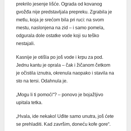
prekrilo jesenje lišće. Ograda od kovanog
gvožđa nije predstavljala prepreku. Zgrabila je
metlu, koja je srećom bila pri ruci: na svom
mestu, naslonjena na zid – i samo pomela,
odgurala dole ostatke vode koji su teško
nestajali.
Kasnije je otišla po još vode i krpu za pod.
Jednu kantu je oprala – čak i žičanom četkom
je očistila iznutra, okrenula naopako i stavila na
sto na tersi. Odahnula je.
„Mogu li ti pomoći“? – ponovo je bojažljivo
upitala tetka.
„Hvala, ide nekako! Uđite samo unutra, još ćete
se prehladiti. Kad završim, doneću kofe gore“.