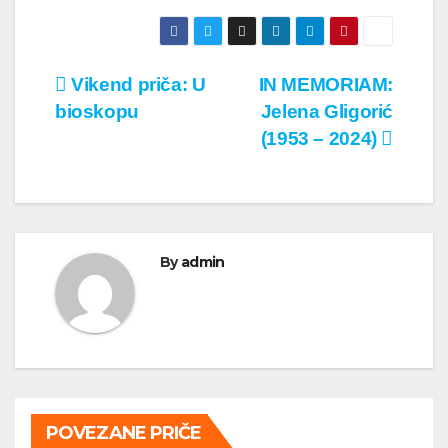
Кретање
Vikend priča: U
IN MEMORIAM:
bioskopu
Jelena Gligorić
чланка
(1953 – 2024)
By
admin
POVEZANE PRIČE