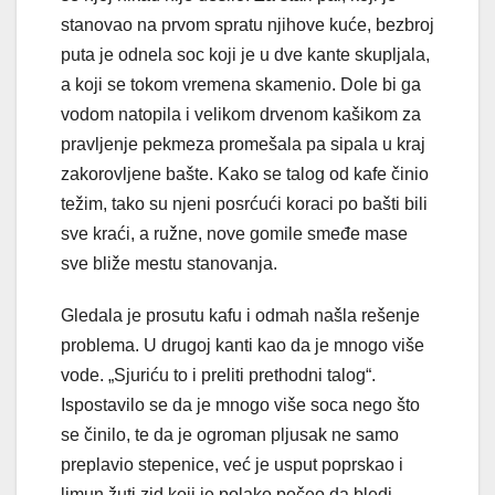
stanovao na prvom spratu njihove kuće, bezbroj
puta je odnela soc koji je u dve kante skupljala,
a koji se tokom vremena skamenio. Dole bi ga
vodom natopila i velikom drvenom kašikom za
pravljenje pekmeza promešala pa sipala u kraj
zakorovljene bašte. Kako se talog od kafe činio
težim, tako su njeni posrćući koraci po bašti bili
sve kraći, a ružne, nove gomile smeđe mase
sve bliže mestu stanovanja.
Gledala je prosutu kafu i odmah našla rešenje
problema. U drugoj kanti kao da je mnogo više
vode. „Sjuriću to i preliti prethodni talog“.
Ispostavilo se da je mnogo više soca nego što
se činilo, te da je ogroman pljusak ne samo
preplavio stepenice, već je usput poprskao i
limun žuti zid koji je polako počeo da bledi.