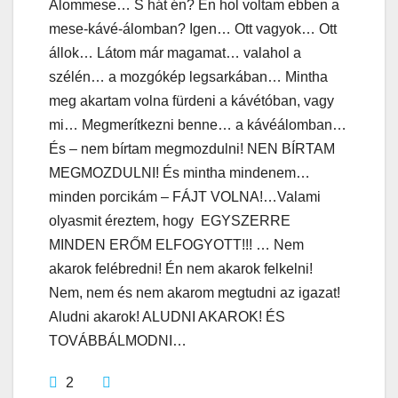
Álommese… S hát én? Én hol voltam ebben a
mese-kávé-álomban? Igen… Ott vagyok… Ott
állok… Látom már magamat… valahol a
szélén… a mozgókép legsarkában… Mintha
meg akartam volna fürdeni a kávétóban, vagy
mi… Megmerítkezni benne… a kávéálomban…
És – nem bírtam megmozdulni! NEN BÍRTAM
MEGMOZDULNI! És mintha mindenem…
minden porcikám – FÁJT VOLNA!…Valami
olyasmit éreztem, hogy EGYSZERRE
MINDEN ERŐM ELFOGYOTT!!! … Nem
akarok felébredni! Én nem akarok felkelni!
Nem, nem és nem akarom megtudni az igazat!
Aludni akarok! ALUDNI AKAROK! ÉS
TOVÁBBÁLMODNI…
2