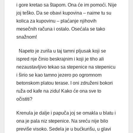
i gore kretao sa štapom. Ona će im pomoći. Nije
joj teško. Da se obavi kupovina – naime tu su
kolica za kupovinu – plaćanje njihovih
mesečnih računa i ostalo. Osećala se tako
snažnom!
Napeto je zurila u taj tamni pljusak koji se
ispred nje činio beskrajnim i koji je tiho ali
nezaustavljivo tekao sa stepenice na stepenicu
i širio se kao tamno jezero po ogromnom
betonskom platou terase. I oni združeni bokori
ruža od kafe na zidu! Kako će ona sve to
očistiti?
Krenula je dalje i papuča joj se omakla u blatu i
ona je pala niz stepenice. Na sreću nije bilo
previše visoko. Sedela je u bućkurišu, u glavi