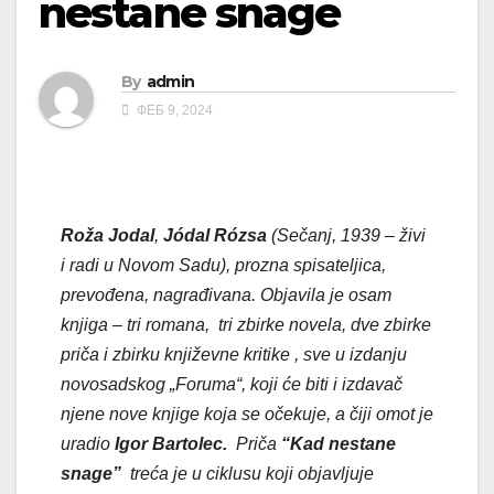
nestane snage
By
admin
ФЕБ 9, 2024
Roža Jodal
,
Jódal Rózsa
(Sečanj, 1939 – živi
i radi u Novom Sadu), prozna spisateljica,
prevođena, nagrađivana. Objavila je osam
knjiga – tri romana, tri zbirke novela, dve zbirke
priča i zbirku književne kritike , sve u izdanju
novosadskog „Foruma“, koji će biti i izdavač
njene nove knjige koja se očekuje, a čiji omot je
uradio
Igor Bartolec.
Priča
“Kad nestane
snage”
treća je u ciklusu koji objavljuje