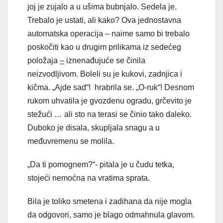
joj je zujalo a u ušima bubnjalo. Sedela je.
Trebalo je ustati, ali kako? Ova jednostavna
automatska operacija – naime samo bi trebalo
poskočiti kao u drugim prilikama iz sedećeg
položaja
–
iznenađujuće se činila
neizvodljivom. Boleli su je kukovi, zadnjica i
kičma. „Ajde sad“! hrabrila se. „O-ruk“! Desnom
rukom uhvatila je gvozdenu ogradu, grčevito je
stežući … ali sto na terasi se činio tako daleko.
Duboko je disala, skupljala snagu a u
međuvremenu se molila.
„Da ti pomognem?“- pitala je u čudu tetka,
stojeći nemoćna na vratima sprata.
Bila je toliko smetena i zadihana da nije mogla
da odgovori, samo je blago odmahnula glavom.