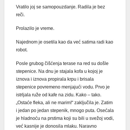
Vratilo joj se samopouzdanje. Radila je bez
reči.
Prolazilo je vreme.
Najednom je osetila kao da već satima radi kao
robot.
Posle grubog čišćenja terase na red su došle
stepenice. Na dnu je stajala kofa u kojoj je
iznova i iznova propirala krpu i brisala
stepenice povremeno menjajući vodu. Prvo je
istrljala ruže od kafe na zidu. Kako – tako.
„Ostaće fleka, ali ne marim!“ zaključila je. Zatim
i jedan po jedan stepenik, mnogo puta. Osećala
je hladnoću na prstima koji su bili u svežoj vodi,
već kasnije je donosila mlaku. Naravno