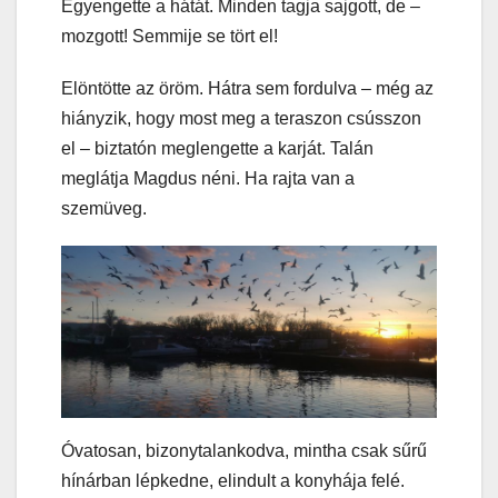
Egyengette a hátát. Minden tagja sajgott, de –
mozgott! Semmije se tört el!
Elöntötte az öröm. Hátra sem fordulva – még az
hiányzik, hogy most meg a teraszon csússzon
el – biztatón meglengette a karját. Talán
meglátja Magdus néni. Ha rajta van a
szemüveg.
Óvatosan, bizonytalankodva, mintha csak sűrű
hínárban lépkedne, elindult a konyhája felé.