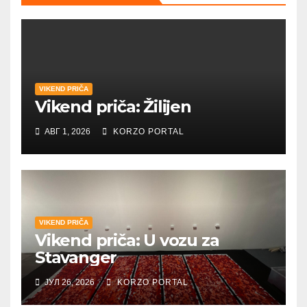
VIKEND PRIČA
Vikend priča: Žilijen
АВГ 1, 2026
KORZO PORTAL
VIKEND PRIČA
Vikend priča: U vozu za
Stavanger
ЈУЛ 26, 2026
KORZO PORTAL