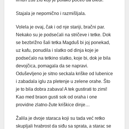
Stajala je nepomično i razmišljala.
Volela je ovaj, čak i od nje stariji, bračni par.
Nekako su je podsećali na stričeve i tetke. Dok
se bezbrižno šali tetka Magduš bi joj ponekad,
uz kafu, ponudila i slatko od dinja koje je
podsećalo na tetkino slatko, koje bi, dok je bila
devojčica, pomagala da se napravi.
Oduševljeno je sitno seckala kriške od lubenice
i zabadala iglu za pletenje u zelene orahe. Što
je to bila dobra zabava! A tek gustirati to zimi!
Kao med braon gusti sok od oraha i one
providne zlatno-žute kriškice dinje…
Žalila je dvoje staraca koji su tada već retko
skupljali hrabrost da siđu sa sprata, a starac se