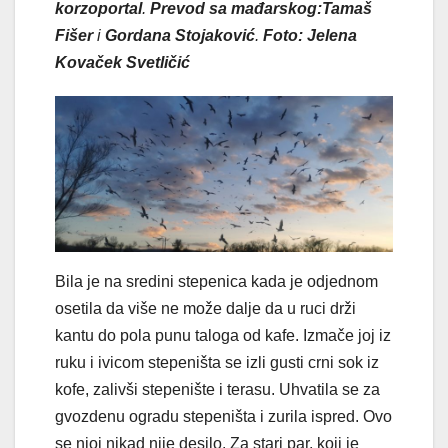
korzoportal
.
Prevod sa mađarskog:Tamaš
Fišer
i
Gordana Stojaković
.
Foto: Jelena
Kovaček Svetličić
Bila je na sredini stepenica kada je odjednom
osetila da više ne može dalje da u ruci drži
kantu do pola punu taloga od kafe. Izmače joj iz
ruku i ivicom stepeništa se izli gusti crni sok iz
kofe, zalivši stepenište i terasu. Uhvatila se za
gvozdenu ogradu stepeništa i zurila ispred. Ovo
se njoj nikad nije desilo. Za stari par, koji je