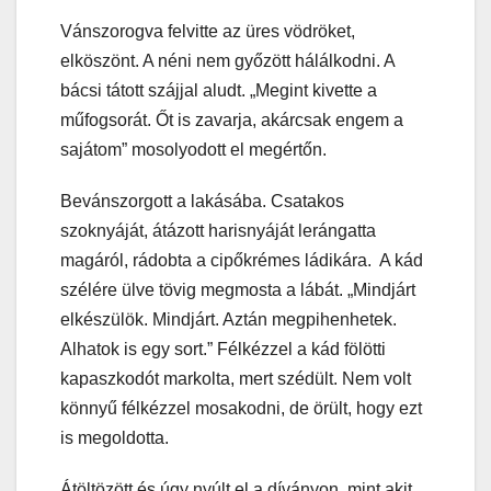
Vánszorogva felvitte az üres vödröket,
elköszönt. A néni nem győzött hálálkodni. A
bácsi tátott szájjal aludt. „Megint kivette a
műfogsorát. Őt is zavarja, akárcsak engem a
sajátom” mosolyodott el megértőn.
Bevánszorgott a lakásába. Csatakos
szoknyáját, átázott harisnyáját lerángatta
magáról, rádobta a cipőkrémes ládikára. A kád
szélére ülve tövig megmosta a lábát. „Mindjárt
elkészülök. Mindjárt. Aztán megpihenhetek.
Alhatok is egy sort.” Félkézzel a kád fölötti
kapaszkodót markolta, mert szédült. Nem volt
könnyű félkézzel mosakodni, de örült, hogy ezt
is megoldotta.
Átöltözött és úgy nyúlt el a díványon, mint akit