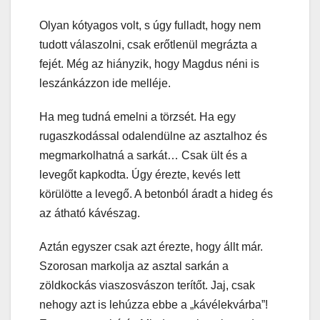
Olyan kótyagos volt, s úgy fulladt, hogy nem
tudott válaszolni, csak erőtlenül megrázta a
fejét. Még az hiányzik, hogy Magdus néni is
leszánkázzon ide melléje.
Ha meg tudná emelni a törzsét. Ha egy
rugaszkodással odalendülne az asztalhoz és
megmarkolhatná a sarkát… Csak ült és a
levegőt kapkodta. Úgy érezte, kevés lett
körülötte a levegő. A betonból áradt a hideg és
az átható kávészag.
Aztán egyszer csak azt érezte, hogy állt már.
Szorosan markolja az asztal sarkán a
zöldkockás viaszosvászon terítőt. Jaj, csak
nehogy azt is lehúzza ebbe a „kávélekvárba”!