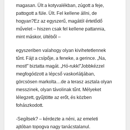
magasan. Ült a kotyvalékban, zúgott a feje,
pattogott a füle. Ült. Fel kellene állni, de
hogyan?Ez az egyszerű, magától értetődő
művelet – hiszen csak fel kellene pattannia,
mint máskor, ültéből –
egyszeriben valahogy olyan kivihetetlennek
tűnt. Fájt a csípője, a feneke, a gerince. „Na,
most!” biztatta magát. „Hó-rukk!”Jobbkézzel
megfogódzott a lépcső vaskorlátjában,
görcsösen markolta…de a terasz asztala olyan
messzinek, olyan távolinak tűnt. Mélyeket
lélegzett, gyűjtötte az erőt, és közben
fohászkodott.
-Segítsek? – kérdezte a néni, az emeleti
ajtóban topogva nagy tanácstalanul.