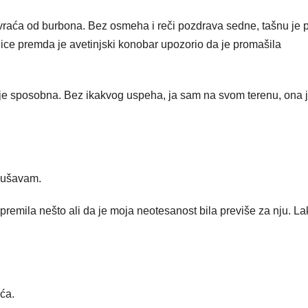
vraća od burbona. Bez osmeha i reči pozdrava sedne, tašnu je 
olice premda je avetinjski konobar upozorio da je promašila
 je sposobna. Bez ikakvog uspeha, ja sam na svom terenu, ona 
okušavam.
premila nešto ali da je moja neotesanost bila previše za nju. La
ća.