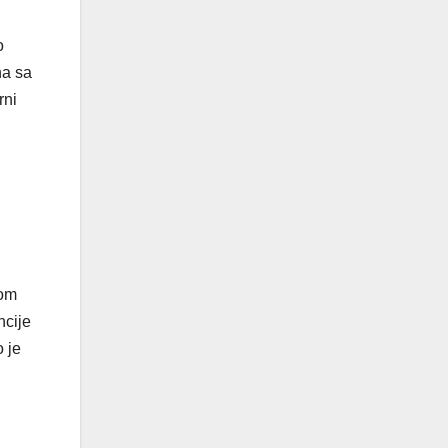
o
na sa
rni
kom
ncije
 je