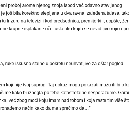
ni proboj arome njenog znoja ispod već odavno stavljenog
je još bila korektno slepljena u dva ravna, zaleđena talasa, tak
u frizuru na televiziji kod predsednica, premijerki i, uopšte, že
ene krupne isplakane oči i usta oko kojih se nevidljivo rojio upo
a, ruke iskusno stalno u pokretu neuhvatljive za oštar pogled
 koji nije tvoj suprug. Taj dokaz mogu pokazati mužu ili bilo 
ćaš me kako bi izbegla po tebe katastrofalne nesporazume. Gara
ka, već zbog moći koju imam nad tobom i koja raste tim više što
no pronađemo način kako da me sprečimo da…”