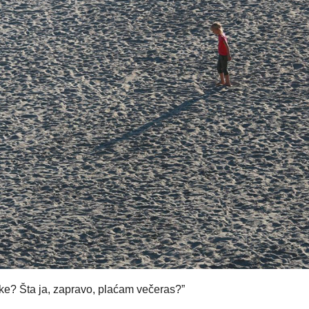
ke? Šta ja, zapravo, plaćam večeras?”