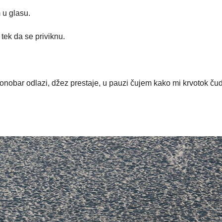
 u glasu.
tek da se priviknu.
nobar odlazi, džez prestaje, u pauzi čujem kako mi krvotok ču