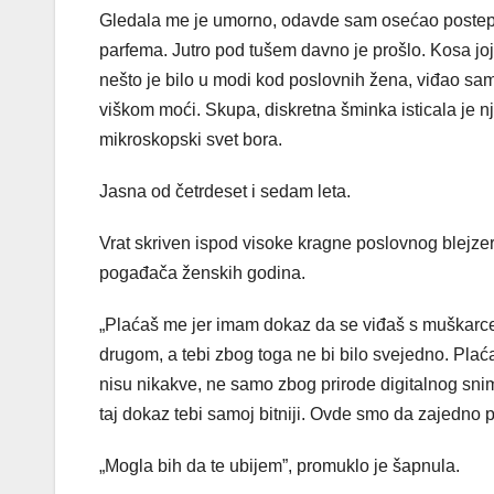
Gledala me je umorno, odavde sam osećao postepe
parfema. Jutro pod tušem davno je prošlo. Kosa joj 
nešto je bilo u modi kod poslovnih žena, viđao sam t
viškom moći. Skupa, diskretna šminka isticala je nj
mikroskopski svet bora.
Jasna od četrdeset i sedam leta.
Vrat skriven ispod visoke kragne poslovnog blejzer
pogađača ženskih godina.
„Plaćaš me jer imam dokaz da se viđaš s muškarcem
drugom, a tebi zbog toga ne bi bilo svejedno. Pla
nisu nikakve, ne samo zbog prirode digitalnog snim
taj dokaz tebi samoj bitniji. Ovde smo da zajed
„Mogla bih da te ubijem”, promuklo je šapnula.