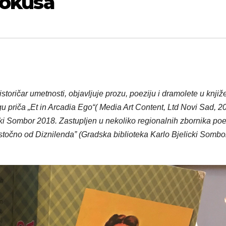
fokusa
storičar umetnosti, objavljuje prozu, poeziju i dramolete u knji
gu priča „Et in Arcadia Ego“( Media Art Content, Ltd Novi Sad, 20
ki Sombor 2018. Zastupljen u nekoliko regionalnih zbornika poez
Istočno od Diznilenda” (Gradska biblioteka Karlo Bjelicki Sombor