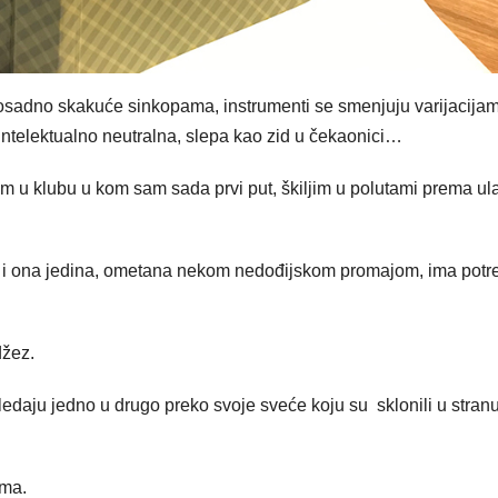
osadno skakuće sinkopama, instrumenti se smenjuju varijacija
intelektualno neutralna, slepa kao zid u čekaonici…
im u klubu u kom sam sada prvi put, škiljim u polutami prema ul
a i ona jedina, ometana nekom nedođijskom promajom, ima potr
džez.
gledaju jedno u drugo preko svoje sveće koju su sklonili u stranu
ima.