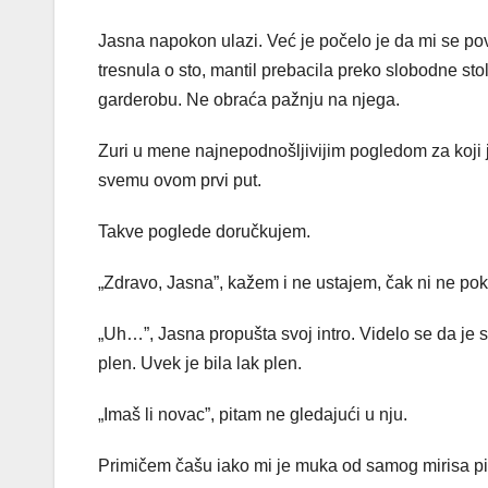
Jasna napokon ulazi. Već je počelo je da mi se po
tresnula o sto, mantil prebacila preko slobodne st
garderobu. Ne obraća pažnju na njega.
Zuri u mene najnepodnošljivijim pogledom za koji
svemu ovom prvi put.
Takve poglede doručkujem.
„Zdravo, Jasna”, kažem i ne ustajem, čak ni ne p
„Uh…”, Jasna propušta svoj intro. Videlo se da je s
plen. Uvek je bila lak plen.
„Imaš li novac”, pitam ne gledajući u nju.
Primičem čašu iako mi je muka od samog mirisa pi