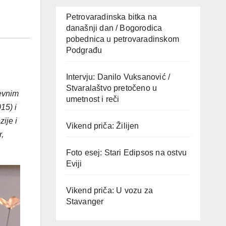
Petrovaradinska bitka na
današnji dan / Bogorodica
pobednica u petrovaradinskom
Podgrađu
Intervju: Danilo Vuksanović /
Stvaralaštvo pretočeno u
ževnim
umetnost i reči
15) i
ije i
Vikend priča: Žilijen
,
Foto esej: Stari Edipsos na ostvu
Eviji
Vikend priča: U vozu za
Stavanger