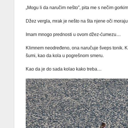
„Mogu li da naručim nešto”, pita me s nečim gorkim
Džez vergla, mrak je nešto na šta njene oči moraju 
Imam mnogo prednosti u ovom džez-ćumezu…
Klimnem neodređeno, ona naručuje šveps tonik. Ko
šumi, kao da kola u pogrešnom smeru.
Kao da je do sada kolao kako treba…