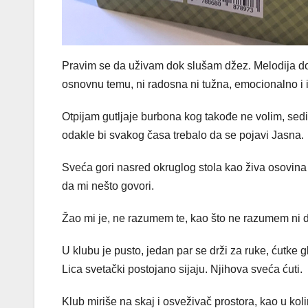
Pravim se da uživam dok slušam džez. Melodija d
osnovnu temu, ni radosna ni tužna, emocionalno i 
Otpijam gutljaje burbona kog takođe ne volim, sed
odakle bi svakog časa trebalo da se pojavi Jasna.
Sveća gori nasred okruglog stola kao živa osovin
da mi nešto govori.
Žao mi je, ne razumem te, kao što ne razumem ni 
U klubu je pusto, jedan par se drži za ruke, ćutke 
Lica svetački postojano sijaju. Njihova sveća ćuti.
Klub miriše na skaj i osveživač prostora, kao u kol