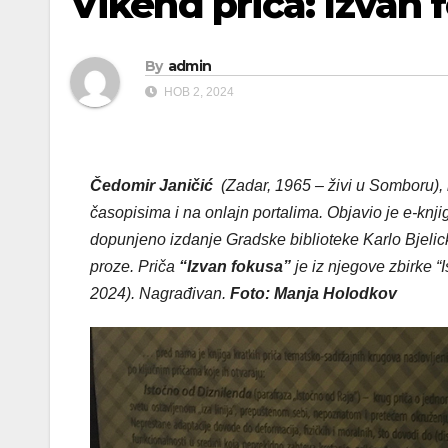
Vikend priča: Izvan 
By
admin
НОВ 2, 2024
Čedomir Janičić
(Zadar, 1965 – živi u Somboru), i
časopisima i na onlajn portalima. Objavio je e-knji
dopunjeno izdanje Gradske biblioteke Karlo Bjelic
proze. Priča
“Izvan fokusa”
je iz njegove zbirke “
2024). Nagrađivan.
Foto: Manja Holodkov