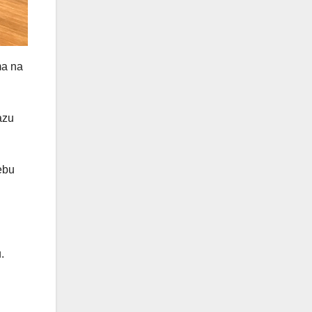
ma na
azu
ebu
.