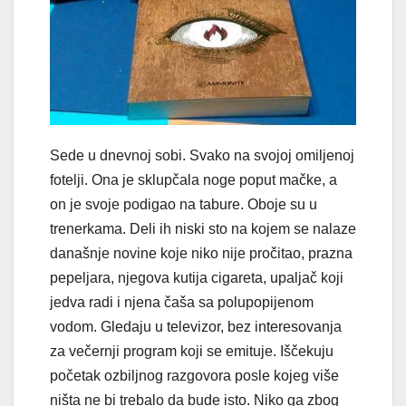
Sede u dnevnoj sobi. Svako na svojoj omiljenoj
fotelji. Ona je sklupčala noge poput mačke, a
on je svoje podigao na tabure. Oboje su u
trenerkama. Deli ih niski sto na kojem se nalaze
današnje novine koje niko nije pročitao, prazna
pepeljara, njegova kutija cigareta, upaljač koji
jedva radi i njena čaša sa polupopijenom
vodom. Gledaju u televizor, bez interesovanja
za večernji program koji se emituje. Iščekuju
početak ozbiljnog razgovora posle kojeg više
ništa ne bi trebalo da bude isto. Niko ga zbog