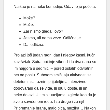
Naišao je na neku komediju. Odavno je počela.
Može?
Može.
Zar nismo gledali ovo?
Jesmo, ali nema veze. Odlična je.
Da, odlična.
Prolazi još jedan radni dan i njegov kasni, kućni
završetak. Sutra počinje vikend i ta dva dana su
im najgora u sedmici – pored ostalih odvratnih
pet na poslu. Subotom smišljaju aktivnosti sa
detetom i sa raznim prijateljima intenzivno
dogovaraju da se vide. Ili idu u goste, ili im
neko dolazi. U tim situacijama izgleda kao da je
sve u savršenom redu. I za druge i za njih.
Pripremanje hrane, malo pića, muzika… Nakon