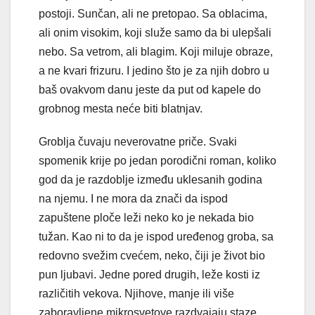
postoji. Sunčan, ali ne pretopao. Sa oblacima,
ali onim visokim, koji služe samo da bi ulepšali
nebo. Sa vetrom, ali blagim. Koji miluje obraze,
a ne kvari frizuru. I jedino što je za njih dobro u
baš ovakvom danu jeste da put od kapele do
grobnog mesta neće biti blatnjav.
Groblja čuvaju neverovatne priče. Svaki
spomenik krije po jedan porodični roman, koliko
god da je razdoblje između uklesanih godina
na njemu. I ne mora da znači da ispod
zapuštene ploče leži neko ko je nekada bio
tužan. Kao ni to da je ispod uređenog groba, sa
redovno svežim cvećem, neko, čiji je život bio
pun ljubavi. Jedne pored drugih, leže kosti iz
različitih vekova. Njihove, manje ili više
zaboravljene mikrosvetove razdvajaju staze,