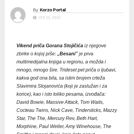
By
Korzo Portal
ЈУЛ 15, 2016
Vikend priča Gorana Stojičića
iz njegove
zbirke o kojoj piše:
„Besani”
je prva
multimedijalna knjiga u regionu, a možda i
mnogo, mnogo šire. Trideset pet priča o ljubavi,
kakva god ona bila, sa istim brojem crteža
Slavimira Stojanovića (koji je zaslužan i za
korice), kao i isto toliko pesama, izvođača:
David Bowie, Massive Attack, Tom Waits,
Cocteau Twins, Nick Cave, Tindersticks, Mazzy
Star, The The, Mercury Rev, Beth Hart,
Morphine, Paul Weller, Amy Winehouse, The