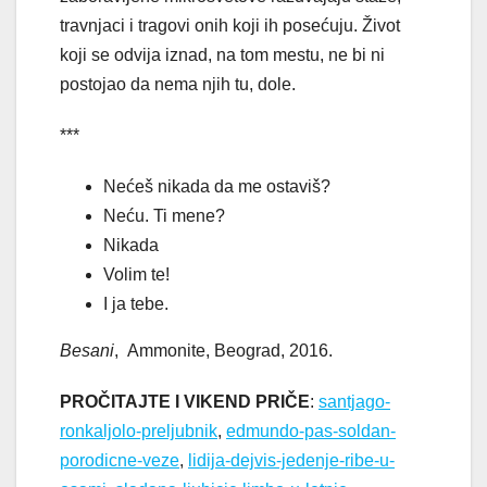
travnjaci i tragovi onih koji ih posećuju. Život
koji se odvija iznad, na tom mestu, ne bi ni
postojao da nema njih tu, dole.
***
Nećeš nikada da me ostaviš?
Neću. Ti mene?
Nikada
Volim te!
I ja tebe.
Besani
, Ammonite, Beograd, 2016.
PROČITAJTE I VIKEND PRIČE
:
santjago-
ronkaljolo-preljubnik
,
edmundo-pas-soldan-
porodicne-veze
,
lidija-dejvis-jedenje-ribe-u-