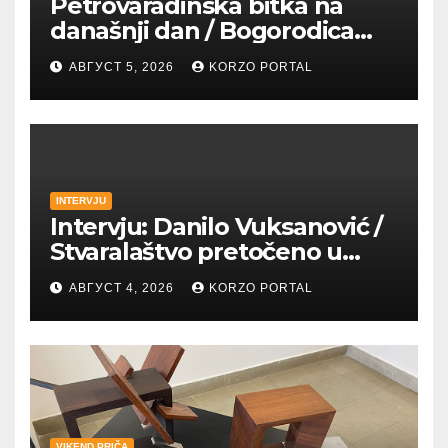
Petrovaradinska bitka na
današnji dan / Bogorodica
pobednica u
АВГУСТ 5, 2026
KORZO PORTAL
petrovaradinskom Podgrađu
INTERVJU
Intervju: Danilo Vuksanović /
Stvaralaštvo pretočeno u
umetnost i reči
АВГУСТ 4, 2026
KORZO PORTAL
VIKEND PRIČA