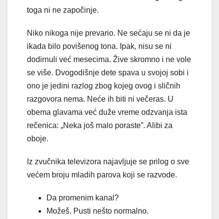
toga ni ne započinje.
Niko nikoga nije prevario. Ne sećaju se ni da je
ikada bilo povišenog tona. Ipak, nisu se ni
dodirnuli već mesecima. Žive skromno i ne vole
se više. Dvogodišnje dete spava u svojoj sobi i
ono je jedini razlog zbog kojeg ovog i sličnih
razgovora nema. Neće ih biti ni večeras. U
obema glavama već duže vreme odzvanja ista
rečenica: „Neka još malo poraste”. Alibi za
oboje.
Iz zvučnika televizora najavljuje se prilog o sve
većem broju mladih parova koji se razvode.
Da promenim kanal?
Možeš. Pusti nešto normalno.