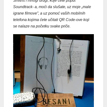
Smiths i mnogi drugi, koje ćete poput
Soundtrack- a, moći da slušate, uz moje „male
igrane filmove”, a uz pomoć vaših mobilnih
telefona kojima ćete učitati QR Code-ove koji
se nalaze na početku svake priče.