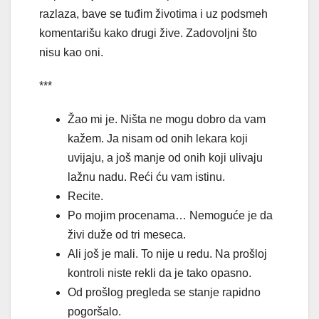
razlaza, bave se tuđim životima i uz podsmeh
komentarišu kako drugi žive. Zadovoljni što
nisu kao oni.
***
Žao mi je. Ništa ne mogu dobro da vam
kažem. Ja nisam od onih lekara koji
uvijaju, a još manje od onih koji ulivaju
lažnu nadu. Reći ću vam istinu.
Recite.
Po mojim procenama… Nemoguće je da
živi duže od tri meseca.
Ali još je mali. To nije u redu. Na prošloj
kontroli niste rekli da je tako opasno.
Od prošlog pregleda se stanje rapidno
pogoršalo.