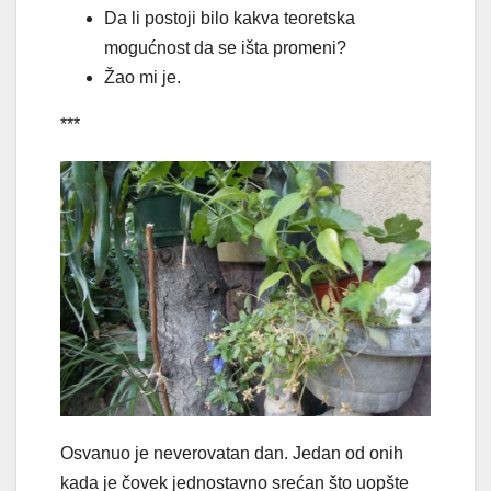
Da li postoji bilo kakva teoretska
mogućnost da se išta promeni?
Žao mi je.
***
Osvanuo je neverovatan dan. Jedan od onih
kada je čovek jednostavno srećan što uopšte