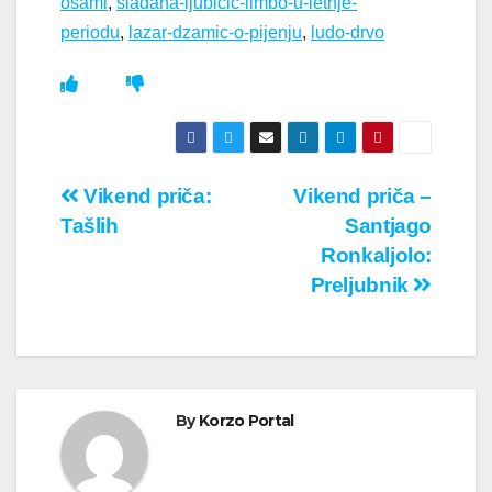
osami
,
sladana-ljubicic-limbo-u-letnje-
periodu
,
lazar-dzamic-o-pijenju
,
ludo-drvo
Кретање
Vikend priča:
Vikend priča –
Tašlih
Santjago
чланка
Ronkaljolo:
Preljubnik
By
Korzo Portal