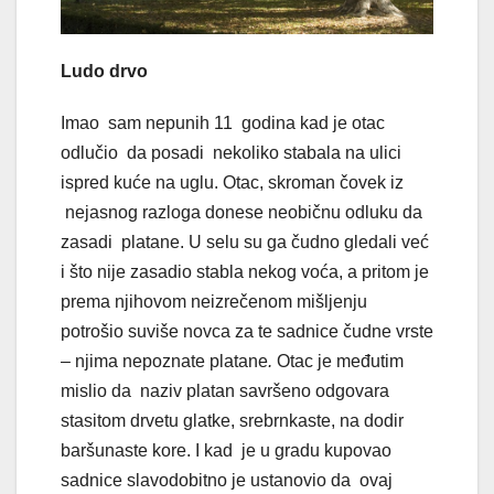
Ludo drvo
Imao sam nepunih 11 godina kad je otac
odlučio da posadi nekoliko stabala na ulici
ispred kuće na uglu. Otac, skroman čovek iz
nejasnog razloga donese neobičnu odluku da
zasadi platane. U selu su ga čudno gledali već
i što nije zasadio stabla nekog voća, a pritom je
prema njihovom neizrečenom mišljenju
potrošio suviše novca za te sadnice čudne vrste
– njima nepoznate platane
.
Otac je međutim
mislio da naziv platan savršeno odgovara
stasitom drvetu glatke, srebrnkaste, na dodir
baršunaste kore. I kad je u gradu kupovao
sadnice slavodobitno je ustanovio da ovaj