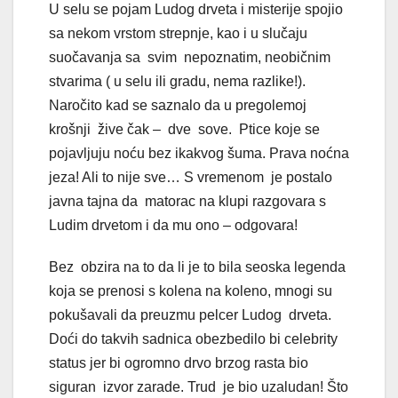
U selu se pojam Ludog drveta i misterije spojio
sa nekom vrstom strepnje, kao i u slučaju
suočavanja sa svim nepoznatim, neobičnim
stvarima ( u selu ili gradu, nema razlike!).
Naročito kad se saznalo da u pregolemoj
krošnji žive čak – dve sove. Ptice koje se
pojavljuju noću bez ikakvog šuma. Prava noćna
jeza! Ali to nije sve… S vremenom je postalo
javna tajna da matorac na klupi razgovara s
Ludim drvetom i da mu ono – odgovara!
Bez obzira na to da li je to bila seoska legenda
koja se prenosi s kolena na koleno, mnogi su
pokušavali da preuzmu pelcer Ludog drveta.
Doći do takvih sadnica obezbedilo bi celebrity
status jer bi ogromno drvo brzog rasta bio
siguran izvor zarade. Trud je bio uzaludan! Što