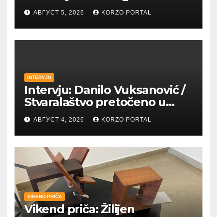
pobednica u
АВГУСТ 5, 2026
KORZO PORTAL
petrovaradinskom Podgrađu
INTERVJU
Intervju: Danilo Vuksanović /
Stvaralaštvo pretočeno u
umetnost i reči
АВГУСТ 4, 2026
KORZO PORTAL
VIKEND PRIČA
Vikend priča: Žilijen