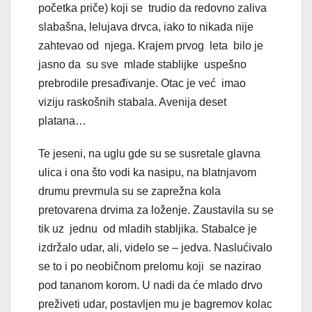
početka priče) koji se trudio da redovno zaliva
slabašna, lelujava drvca, iako to nikada nije
zahtevao od njega. Krajem prvog leta bilo je
jasno da su sve mlade stablijke uspešno
prebrodile presađivanje. Otac je već imao
viziju raskošnih stabala. Avenija deset
platana…
Te jeseni, na uglu gde su se susretale glavna
ulica i ona što vodi ka nasipu, na blatnjavom
drumu prevrnula su se zaprežna kola
pretovarena drvima za loženje. Zaustavila su se
tik uz jednu od mladih stabljika. Stabalce je
izdržalo udar, ali, videlo se – jedva. Naslućivalo
se to i po neobičnom prelomu koji se nazirao
pod tananom korom. U nadi da će mlado drvo
preživeti udar, postavljen mu je bagremov kolac