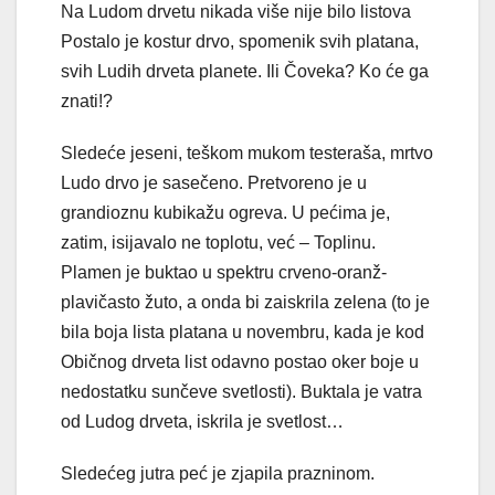
Na Ludom drvetu nikada više nije bilo listova
Postalo je kostur drvo, spomenik svih platana,
svih Ludih drveta planete. Ili Čoveka? Ko će ga
znati!?
Sledeće jeseni, teškom mukom testeraša, mrtvo
Ludo drvo je sasečeno. Pretvoreno je u
grandioznu kubikažu ogreva. U pećima je,
zatim, isijavalo ne toplotu, već – Toplinu.
Plamen je buktao u spektru crveno-oranž-
plavičasto žuto, a onda bi zaiskrila zelena (to je
bila boja lista platana u novembru, kada je kod
Običnog drveta list odavno postao oker boje u
nedostatku sunčeve svetlosti). Buktala je vatra
od Ludog drveta, iskrila je svetlost…
Sledećeg jutra peć je zjapila prazninom.