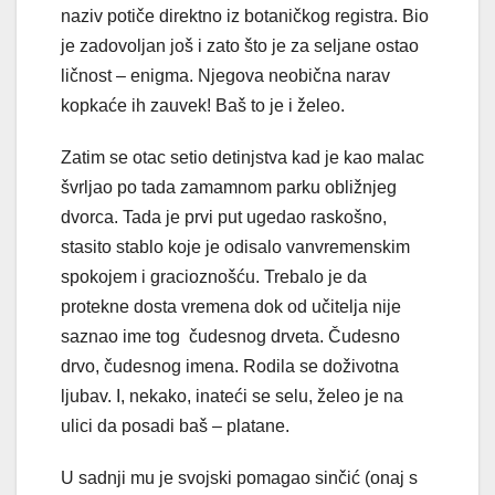
naziv potiče direktno iz botaničkog registra. Bio
je zadovoljan još i zato što je za seljane ostao
ličnost – enigma. Njegova neobična narav
kopkaće ih zauvek! Baš to je i želeo.
Zatim se otac setio detinjstva kad je kao malac
švrljao po tada zamamnom parku obližnjeg
dvorca. Tada je prvi put ugedao raskošno,
stasito stablo koje je odisalo vanvremenskim
spokojem i gracioznošću. Trebalo je da
protekne dosta vremena dok od učitelja nije
saznao ime tog čudesnog drveta. Čudesno
drvo, čudesnog imena. Rodila se doživotna
ljubav. I, nekako, inateći se selu, želeo je na
ulici da posadi baš – platane.
U sadnji mu je svojski pomagao sinčić (onaj s