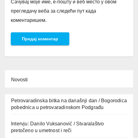
Сачувај моје име, е-пошту и веб место у овом
прегледачу веба за следећи пут када
коментаришем.
Novosti
Petrovaradinska bitka na današnji dan / Bogorodica
pobednica u petrovaradinskom Podgrađu
Intervju: Danilo Vuksanović / Stvaralaštvo
pretočeno u umetnost i reči