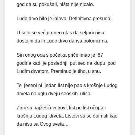
god da su pokušali, ništa nije nicalo.
Ludo drvo bilo je jalovo. Definitivna presuda!
U selu se već proneo glas da seljani nisu
dostojni da ih Ludo drvo dariva potomcima
.
Sin onog oca s početka priče imao je 87
godina kad je poslednji put seo na klupu pod
Ludim drvetom. Preminuo je tiho, u snu.
Te jeseni ni jedan list nije pao s krošnje Ludog
drveta na uglu dveju seoskih ulica!
Zimi su najžešći vetrovi, list po list očupali
krošnju Ludog drveta. Listovi su se doimali kao
da nisu sa Ovog sveta…