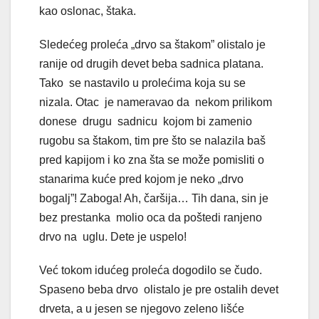
kao oslonac, štaka.
Sledećeg proleća „drvo sa štakom” olistalo je
ranije od drugih devet beba sadnica platana.
Tako se nastavilo u prolećima koja su se
nizala. Otac je nameravao da nekom prilikom
donese drugu sadnicu kojom bi zamenio
rugobu sa štakom, tim pre što se nalazila baš
pred kapijom i ko zna šta se može pomisliti o
stanarima kuće pred kojom je neko „drvo
bogalj”! Zaboga! Ah, čaršija… Tih dana, sin je
bez prestanka molio oca da poštedi ranjeno
drvo na uglu. Dete je uspelo!
Već tokom idućeg proleća dogodilo se čudo.
Spaseno beba drvo olistalo je pre ostalih devet
drveta, a u jesen se njegovo zeleno lišće