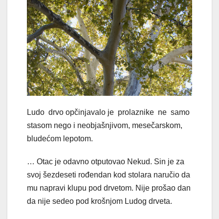
Ludo drvo opčinjavalo je prolaznike ne samo
stasom nego i neobjašnjivom, mesečarskom,
bludećom lepotom.
… Otac je odavno otputovao Nekud. Sin je za
svoj šezdeseti rođendan kod stolara naručio da
mu napravi klupu pod drvetom. Nije prošao dan
da nije sedeo pod krošnjom Ludog drveta.