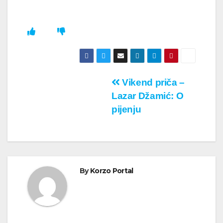
Кретање
Vikend priča –
Lazar Džamić: O
чланка
pijenju
By
Korzo Portal