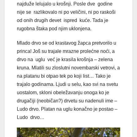
najduže lelujalo u krošnji. Posle dve godine
nije se razlikovalo ni po veličini, ni po raskoši
od onih drugih devet ispred kuće. Tada je
rugobna štaka pod njim uklonjena.
Mlado drvo se od krastavog žapca pretvorilo u
princa! Još su trajale mrazne prolećne noći, a
drvo na uglu već je krasila krošnja – zelena
kruna. Mlatili su zloslutni novembarski vetrovi, a
na platanu bi otpao tek po koji list… Tako je
trajalo godinama. Ljudi u selu, kao svi na svetu
uostalom, skloni obeležavanju onoga ko je
drugačiji (neobičan?) drvetu su nadenuli ime –
Ludo drvo. Platan na uglu konačno je postao –
Ludo drvo
…