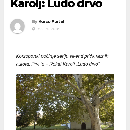
Karolj: Ludo drvo
By
Korzo Portal
МАЈ 20, 2016
Korzoportal počinje seriju vikend priča raznih
autora. Prvi je – Rokai Karolj „Ludo drvo“.