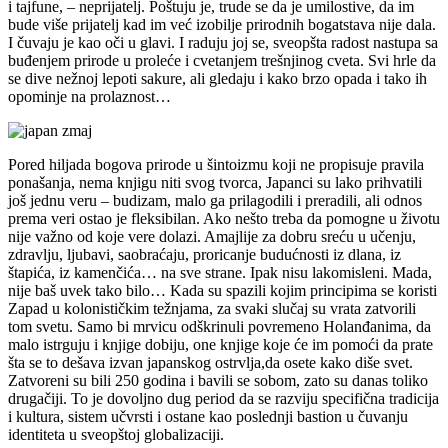
i tajfune, – neprijatelj. Poštuju je, trude se da je umilostive, da im
bude više prijatelj kad im već izobilje prirodnih bogatstava nije dala.
I čuvaju je kao oči u glavi. I raduju joj se, sveopšta radost nastupa sa
buđenjem prirode u proleće i cvetanjem trešnjinog cveta. Svi hrle da
se dive nežnoj lepoti sakure, ali gledaju i kako brzo opada i tako ih
opominje na prolaznost…
Pored hiljada bogova prirode u šintoizmu koji ne propisuje pravila
ponašanja, nema knjigu niti svog tvorca, Japanci su lako prihvatili
još jednu veru – budizam, malo ga prilagodili i preradili, ali odnos
prema veri ostao je fleksibilan. Ako nešto treba da pomogne u životu
nije važno od koje vere dolazi. Amajlije za dobru sreću u učenju,
zdravlju, ljubavi, saobraćaju, proricanje budućnosti iz dlana, iz
štapića, iz kamenčića… na sve strane. Ipak nisu lakomisleni. Mada,
nije baš uvek tako bilo… Kada su spazili kojim principima se koristi
Zapad u kolonističkim težnjama, za svaki slučaj su vrata zatvorili
tom svetu. Samo bi mrvicu odškrinuli povremeno Holanđanima, da
malo istrguju i knjige dobiju, one knjige koje će im pomoći da prate
šta se to dešava izvan japanskog ostrvlja,da osete kako diše svet.
Zatvoreni su bili 250 godina i bavili se sobom, zato su danas toliko
drugačiji. To je dovoljno dug period da se razviju specifična tradicija
i kultura, sistem učvrsti i ostane kao poslednji bastion u čuvanju
identiteta u sveopštoj globalizaciji.