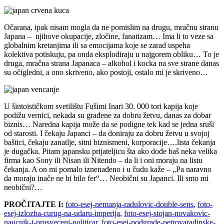
Očarana, ipak nisam mogla da ne pomislim na drugu, mračnu stranu
Japana – njihove okupacije, zločine, fanatizam… Ima li to veze sa
globalnim kretanjima ili sa emocijama koje se zarad uspeha
kolektiva potiskuju, pa onda eksplodiraju u najgorem obliku… To je
druga, mračna strana Japanaca – alkohol i kocka na sve strane danas
su očigledni, a ono skriveno, ako postoji, ostalo mi je skriveno…
U šintoističkom svetilištu Fušimi Inari 30. 000 tori kapija koje
podižu vernici, nekada su građene za dobru žetvu, danas za dobar
biznis… Naredna kapija može da se podigne tek kad se jedna sruši
od starosti. I čekaju Japanci – da doniraju za dobru žetvu u svojoj
baštici, čekaju zanatlje, sitni biznismeni, korporacije….lista čekanja
je dugačka. Pitam japansku prijateljicu šta ako dođe baš neka velika
firma kao Sony ili Nisan ili Nitendo – da li i oni moraju na listu
čekanja. A on mi pomalo iznenađeno i u čudu kaže – „Pa naravno
da moraju inače ne bi bilo fer“… Neobični su Japanci. Ili smo mi
neobični?…
PROČITAJTE I:
foto-esej-nemanja-radulovic-double-sens
,
foto-
esej-izlozba-curug-na-udaru-imperija
,
foto-esej-stojan-novakovic-
naucnik-i-prosveceni-politicar
,
foto-esej-podgrade-petrovaradinske-