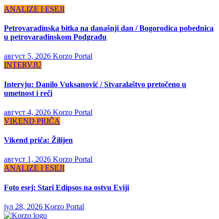
ANALIZE I ESEJI
Petrovaradinska bitka na današnji dan / Bogorodica pobednica
u petrovaradinskom Podgrađu
август 5, 2026
Korzo Portal
INTERVJU
Intervju: Danilo Vuksanović / Stvaralaštvo pretočeno u
umetnost i reči
август 4, 2026
Korzo Portal
VIKEND PRIČA
Vikend priča: Žilijen
август 1, 2026
Korzo Portal
ANALIZE I ESEJI
Foto esej: Stari Edipsos na ostvu Eviji
јул 28, 2026
Korzo Portal