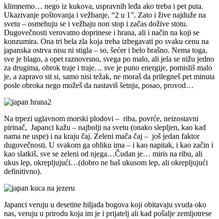
klimnemo… nego iz kukova, uspravnih leđa ako treba i pet puta.
Ukazivanje poštovanja i vežbanje, “2 u 1”. Zato i žive najduže na
svetu – osmehuju se i vežbaju non stop i začas dožive stotu.
Dugovečnosti verovatno doprinese i hrana, ali i način na koji se
konzumira. Ona tri bela zla koja treba izbegavati po svaku cenu na
japanska ostrva nisu ni stigla – so, šećer i belo brašno. Nema toga,
sve je blago, a opet raznovrsno, svega po malo, ali jela se nižu jedno
za drugima, obrok traje i traje… sve je puno energije, pomisliš malo
je, a zapravo sit si, samo nisi težak, ne moraš da prilegneš pet minuta
posle obroka nego možeš da nastaviš šetnju, posao, provod…
Na trpezi uglavnom morski plodovi – riba, povrće, neizostavni
pirinač, Japanci kažu – najbolji na svetu (onako slepljen, kao kad
nama ne uspe) i na kraju čaj. Zeleni mača čaj – još jedan faktor
dugovečnosti. U svakom ga obliku ima – i kao napitak, i kao začin i
kao slatkiš, sve se zeleni od njega…Čudan je… miris na ribu, ali
ukus lep, okrepljujući…(dobro ne baš ukusom lep, ali okrepljujući
definitivno).
Japanci veruju u desetine hiljada bogova koji obitavaju svuda oko
nas, veruju u prirodu koja im je i prijatelj ali kad pošalje zemljotrese