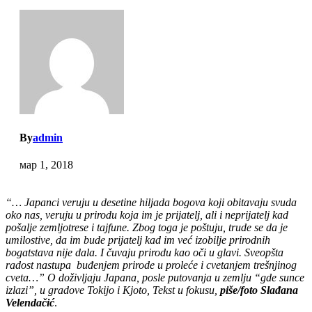
By
admin
мар 1, 2018
“… Japanci veruju u desetine hiljada bogova koji obitavaju svuda
oko nas, veruju u prirodu koja im je prijatelj, ali i neprijatelj kad
pošalje zemljotrese i tajfune. Zbog toga je poštuju, trude se da je
umilostive, da im bude prijatelj kad im već izobilje prirodnih
bogatstava nije dala. I čuvaju prirodu kao oči u glavi. Sveopšta
radost nastupa buđenjem prirode u proleće i cvetanjem trešnjinog
cveta…” O doživljaju Japana, posle putovanja u zemlju “gde sunce
izlazi”, u gradove Tokijo i Kjoto, Tekst u fokusu,
piše/foto Slađana
Velendačić
.