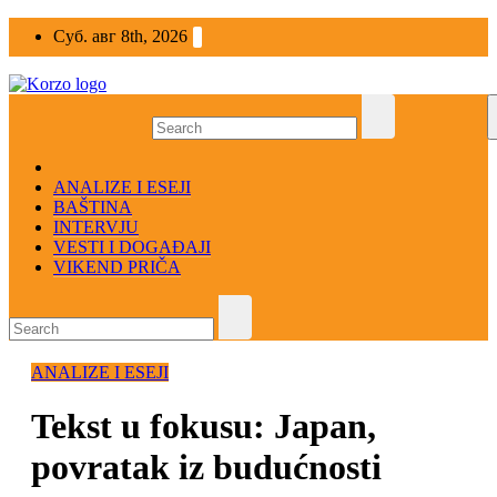
Skip
Суб. авг 8th, 2026
to
content
ANALIZE I ESEJI
BAŠTINA
INTERVJU
VESTI I DOGAĐAJI
VIKEND PRIČA
ANALIZE I ESEJI
Tekst u fokusu: Japan,
povratak iz budućnosti