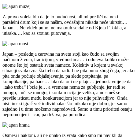
Zapravo volela bih da je to budućnost, ali mi pre liči na neki
paralelni drum koji se sa našim, ovdašnjim nikada neće ukrstiti…
Japan… Ne videh puno, ne maknuh se dalje od Kjota i Tokija, a
utisaka…. kao sa stotinu putovanja.
Japan – poslednja carevina na svetu stoji kao čudo sa svojim
načinom života, tradicijom, vrednostima… i odoleva koliko može
onome što joj ostatak sveta nameće. Kolektiv u kojem u svakoj
situaciji svako zna šta treba da radi. I ne pita puno zbog čega, jer ako
pita onda počinje objašnjavanje, pa slede potpitanja, pa
komplikacije, pa haos… tako da oni ne pitaju… jednostavnije je da
„tako treba“ i brže je… a vremena nema za gubljenje, jer radi se
mnogo, i uči se mnogo, i konkurencija je velika, a ne smeš se
previše isticati među konkurencijom jer to nije prihvatljivo. Onda
nisi timski igrač već individualac što nikako nije dobro, jer samo
zajedno i u timu možemo napredovati. Samo u timu prioriteti ostaju
nepromenjeni – car, pa država, pa porodica.
Osmesi i nakloni, ali ne onako iz vrata kako smo mi navikli da