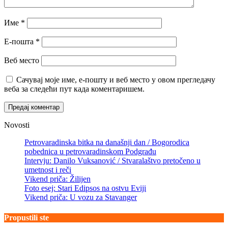
Име
*
Е-пошта
*
Веб место
Сачувај моје име, е-пошту и веб место у овом прегледачу
веба за следећи пут када коментаришем.
Novosti
Petrovaradinska bitka na današnji dan / Bogorodica
pobednica u petrovaradinskom Podgrađu
Intervju: Danilo Vuksanović / Stvaralaštvo pretočeno u
umetnost i reči
Vikend priča: Žilijen
Foto esej: Stari Edipsos na ostvu Eviji
Vikend priča: U vozu za Stavanger
Propustili ste