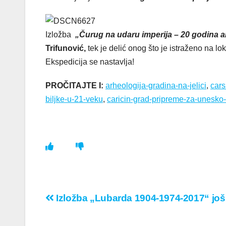
Izložba
„Čurug na udaru imperija – 20 godina a
Trifunović,
tek je delić onog što je istraženo na 
Ekspedicija se nastavlja!
PROČITAJTE I:
arheologija-gradina-na-jelici
,
cars
biljke-u-21-veku
,
caricin-grad-pripreme-za-unesko-
Кретање
Izložba „Lubarda 1904-1974-2017“ još
чланка