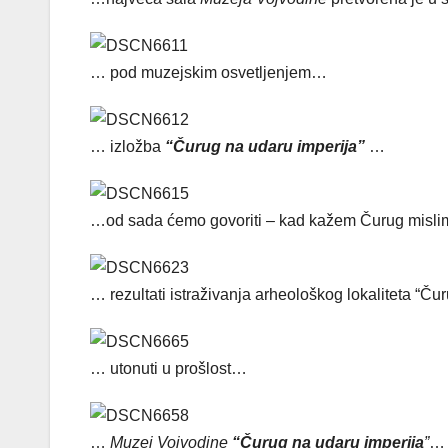
… pod muzejskim osvetljenjem…
… izložba
“Čurug na udaru imperija”
…
…od sada ćemo govoriti – kad kažem Čurug misli
… rezultati istraživanja arheološkog lokaliteta “Ču
… utonuti u prošlost…
…
Muzej Vojvodine
“Čurug na udaru imperija
”
…