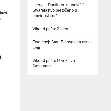
Intervju: Danilo Vuksanović /
Stvaralaštvo pretočeno u
daru
umetnost i reči
i
Vikend priča: Žilijen
Foto esej: Stari Edipsos na ostvu
Eviji
j
Vikend priča: U vozu za
Stavanger