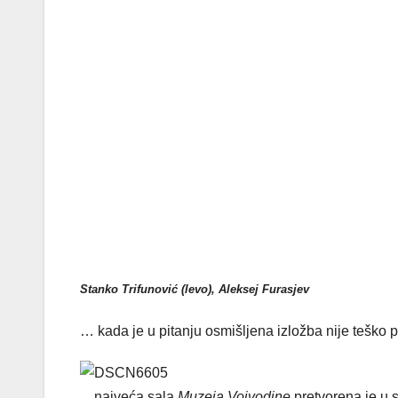
Stanko Trifunović (levo), Aleksej Furasjev
… kada je u pitanju osmišljena izložba nije teško 
…najveća sala
Muzeja Vojvodine
pretvorena je u