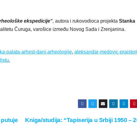
rheološke ekspedicije“
,
autora i rukovodioca projekta
Stanka
lokalitetu Čuruga, varošice između Novog Sada i Zrenjanina.
ka-palata-arhest-dani-arheologije
,
aleksandar-medovic-praistori
listu
,
 putuje
Kniga/studija: “Tapiserija u Srbiji 1950 – 