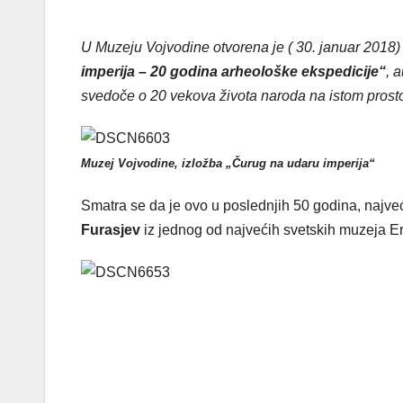
U Muzeju Vojvodine otvorena je ( 30. januar 2018
imperija – 20 godina arheološke ekspedicije“
, 
svedoče o 20 vekova života naroda na istom prostor
Muzej Vojvodine, izložba „Čurug na udaru imperija“
Smatra se da je ovo u poslednjih 50 godina, najveć
Furasjev
iz jednog od najvećih svetskih muzeja 