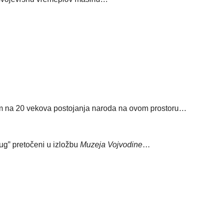
m na 20 vekova postojanja naroda na ovom prostoru…
rug” pretočeni u izložbu
Muzeja Vojvodine
…