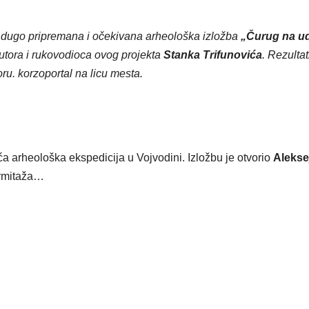
) dugo pripremana i očekivana arheološka izložba
„Čurug na u
autora i rukovodioca ovog projekta
Stanka Trifunovića
. Rezultat
u. korzoportal na licu mesta.
a arheološka ekspedicija u Vojvodini. Izložbu je otvorio
Alekse
Ermitaža…