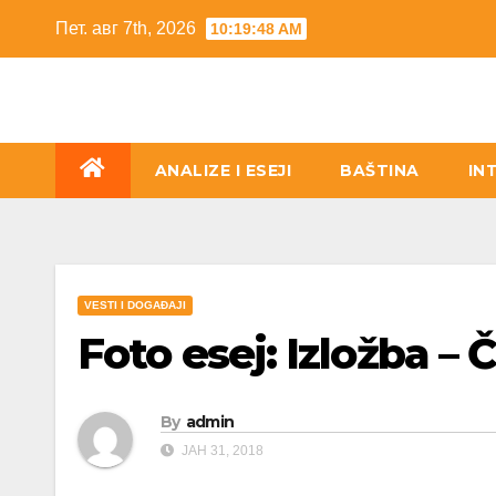
Skip
Пет. авг 7th, 2026
10:19:49 AM
to
content
ANALIZE I ESEJI
BAŠTINA
IN
VESTI I DOGAĐAJI
Foto esej: Izložba –
By
admin
ЈАН 31, 2018