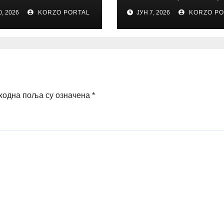
ac / Ja volim i
majolike do
0, 2026
KORZO PORTAL
ЈУН 7, 2026
KORZO PO
nost drugih
kamenine
ходна поља су означена
*