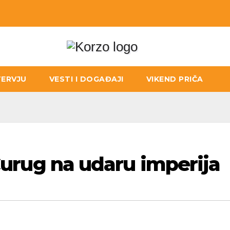
TERVJU
VESTI I DOGAĐAJI
VIKEND PRIČA
 Čurug na udaru imperija