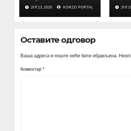
Sadu
Trtov
ЈУЛ 13, 2026
KORZO PORTAL
ЈУЛ 1
umet
Оставите одговор
Ваша адреса е-поште неће бити објављена.
Неоп
Коментар
*