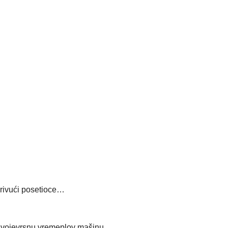
privući posetioce…
 svojevrsnu vremeplov mašinu…