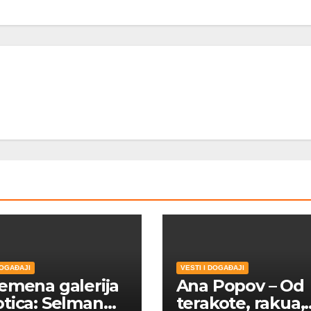
DOGAĐAJI
VESTI I DOGAĐAJI
emena galerija
Ana Popov – Od
tica: Selman
terakote, rakua,