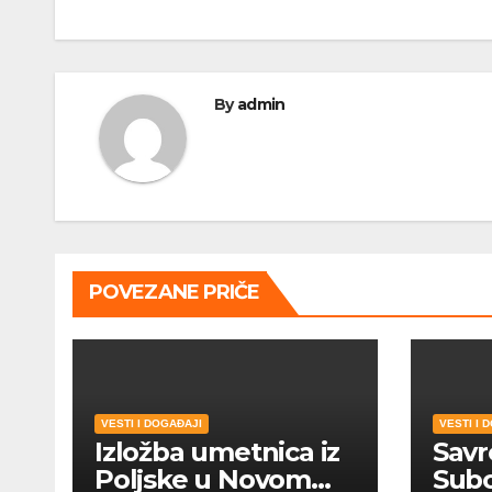
By
admin
POVEZANE PRIČE
VESTI I DOGAĐAJI
VESTI I 
Izložba umetnica iz
Savr
Poljske u Novom
Subo