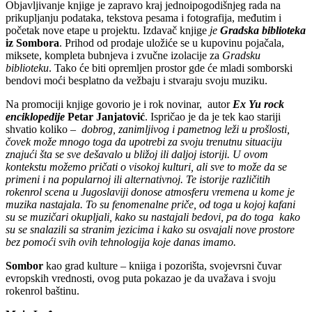
Objavljivanje knjige je zapravo kraj jednoipogodišnjeg rada na
prikupljanju podataka, tekstova pesama i fotografija, međutim i
početak nove etape u projektu. Izdavač knjige
je
Gradska biblioteka
iz
Sombora
. Prihod od prodaje uložiće se u kupovinu pojačala,
miksete, kompleta bubnjeva i zvučne izolacije za
Gradsku
biblioteku
. Tako će biti opremljen prostor gde će mladi somborski
bendovi moći besplatno da vežbaju i stvaraju svoju muziku.
Na promociji knjige govorio je i rok novinar, autor
Ex Yu rock
enciklopedije
Petar Janjatović
. Ispričao je da je tek kao stariji
shvatio koliko –
dobrog, zanimljivog i pametnog leži u prošlosti,
čovek može mnogo toga da upotrebi za svoju trenutnu situaciju
znajući šta se sve dešavalo u bližoj ili daljoj istoriji.
U ovom
kontekstu možemo pričati o visokoj kulturi, ali sve to može da se
primeni i na popularnoj ili alternativnoj. Te istorije različitih
rokenrol scena u Jugoslaviji donose atmosferu vremena u kome je
muzika nastajala. To su fenomenalne priče, od toga u kojoj kafani
su se muzičari okupljali, kako su nastajali bedovi, pa do toga kako
su se snalazili sa stranim jezicima i kako su osvajali nove prostore
bez pomoći svih ovih tehnologija koje danas imamo.
Sombor
kao grad kulture – kniiga i pozorišta, svojevrsni čuvar
evropskih vrednosti, ovog puta pokazao je da uvažava i svoju
rokenrol baštinu.