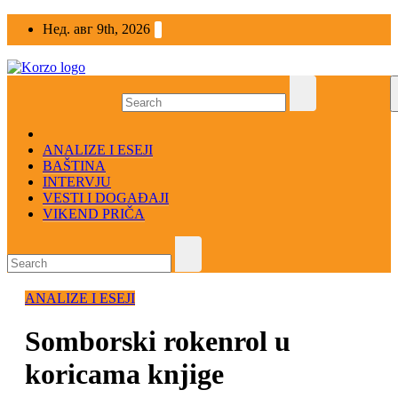
Skip
Нед. авг 9th, 2026
to
content
ANALIZE I ESEJI
BAŠTINA
INTERVJU
VESTI I DOGAĐAJI
VIKEND PRIČA
ANALIZE I ESEJI
Somborski rokenrol u
koricama knjige