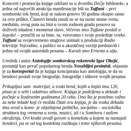
Koncerti i promocija knjige održani su u dvorištu
Dečje biblioteke
, a
jedna od najvećih atrakcija manifestacije bili su
Tajfuni
–
prvi
somborski rok bend, koji se nakon gotovo 50 godina okupio samo
za ovu priliku. Članovi benda rasuli su se na razne strane sveta,
međutim, ovog puta na bini u svom rodnom gradu ponovo su
doživeli mladost i momenat slave.
Večeras smo Tajfune poslali u
legedu
! – poručili su sa bine, sa, verovatno i svoje poslednje svirke.
Tajfuni
su svojevremeno singlove snimali u produkciji
Radio
televizije Vojvodine
, a publici su u akustičnoj verziji predstavili i
jednu od svojih autorskih pesama –
Kuvali smo Ernesta u ulju
.
Urednik i autor
Antologije somborskog rokenrola
Igor Olujić
,
poznatiji kao pevač popularnog benda
Neozbiljni pesimisti
, objasnio
je za
korzoportal
da je knjiga koncipirana kao antologija, te da su
bendovi poslali svoje biografije, fotografije i stihove svojih pesama:
Prikupljao sam materijal, a svaki bend, kojih u knjizi ima 126,
pisao je o sebi i odabrao stihove. Knjiga je podeljena u dekade i
počinje u šezdesetim godinama 20.veka. Ono što je posebno važno
za neke mlade koji će možda čitati ovu knjigu, je da svaka dekada
ima uvod u kome je objašnjena političko, socijalno – sociološka
struktura tog vremena u svetu, muzici, ali i u Somboru i našem
okruženju. Ovi kratki uvodi govore o kontekstu u kojem su nastajali
bendovi, pa se od tog konteksta razlikuju i teme njihovih pesama.