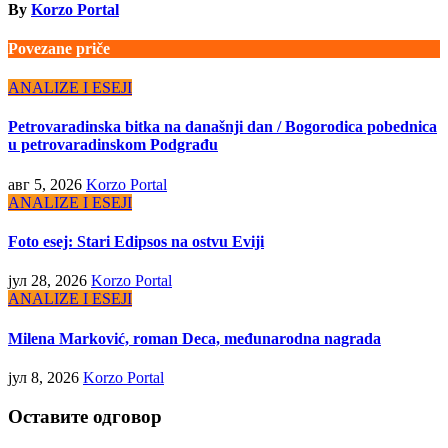
By
Korzo Portal
Povezane priče
ANALIZE I ESEJI
Petrovaradinska bitka na današnji dan / Bogorodica pobednica
u petrovaradinskom Podgrađu
авг 5, 2026
Korzo Portal
ANALIZE I ESEJI
Foto esej: Stari Edipsos na ostvu Eviji
јул 28, 2026
Korzo Portal
ANALIZE I ESEJI
Milena Marković, roman Deca, međunarodna nagrada
јул 8, 2026
Korzo Portal
Оставите одговор