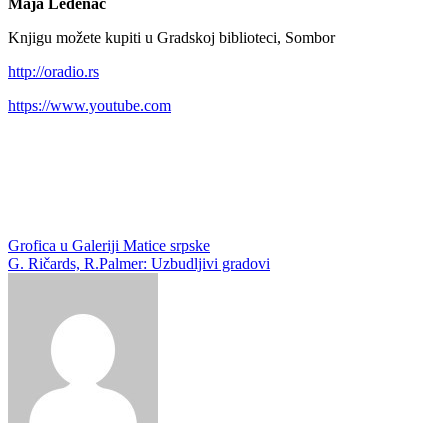
Maja Leđenac
Knjigu možete kupiti u Gradskoj biblioteci, Sombor
http://oradio.rs
https://www.youtube.com
Кретање
Grofica u Galeriji Matice srpske
G. Ričards, R.Palmer: Uzbudljivi gradovi
чланка