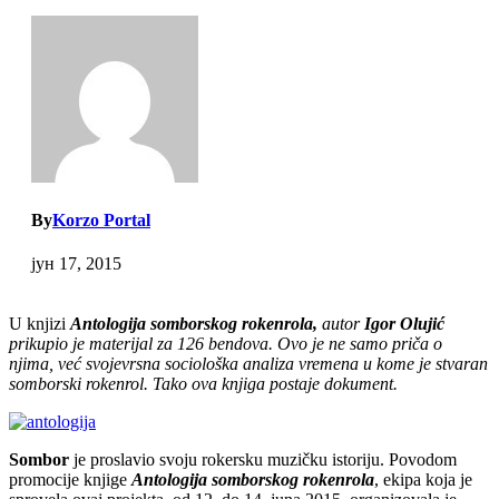
By
Korzo Portal
јун 17, 2015
U knjizi
Antologija somborskog rokenrola,
autor
Igor Olujić
prikupio je materijal za 126 bendova. Ovo je ne samo priča o
njima, već svojevrsna sociološka analiza vremena u kome je stvaran
somborski rokenrol. Tako ova knjiga postaje dokument.
Sombor
je proslavio svoju rokersku muzičku istoriju. Povodom
promocije knjige
Antologija somborskog rokenrola
, ekipa koja je