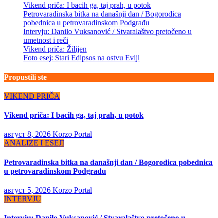
Vikend priča: I bacih ga, taj prah, u potok
Petrovaradinska bitka na današnji dan / Bogorodica
pobednica u petrovaradinskom Podgrađu
Intervju: Danilo Vuksanović / Stvaralaštvo pretočeno u
umetnost i reči
Vikend priča: Žilijen
Foto esej: Stari Edipsos na ostvu Eviji
Propustili ste
VIKEND PRIČA
Vikend priča: I bacih ga, taj prah, u potok
август 8, 2026
Korzo Portal
ANALIZE I ESEJI
Petrovaradinska bitka na današnji dan / Bogorodica pobednica
u petrovaradinskom Podgrađu
август 5, 2026
Korzo Portal
INTERVJU
Intervju: Danilo Vuksanović / Stvaralaštvo pretočeno u