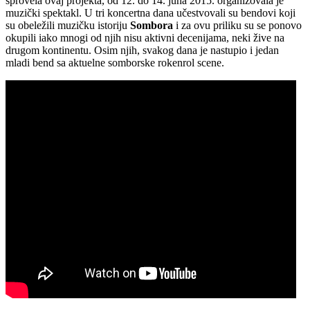
sprovela ovaj projekta, od 12. do 14. juna 2015. organizovala je
muzički spektakl. U tri koncertna dana učestvovali su bendovi koji
su obeležili muzičku istoriju
Sombora
i za ovu priliku su se ponovo
okupili iako mnogi od njih nisu aktivni decenijama, neki žive na
drugom kontinentu. Osim njih, svakog dana je nastupio i jedan
mladi bend sa aktuelne somborske rokenrol scene.