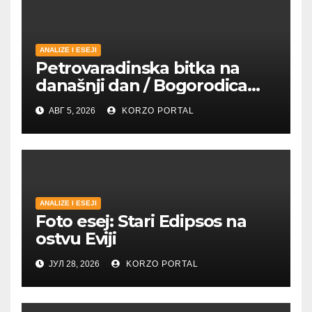
ANALIZE I ESEJI
Petrovaradinska bitka na
današnji dan / Bogorodica
pobednica u
АВГ 5, 2026
KORZO PORTAL
petrovaradinskom Podgrađu
ANALIZE I ESEJI
Foto esej: Stari Edipsos na
ostvu Eviji
ЈУЛ 28, 2026
KORZO PORTAL