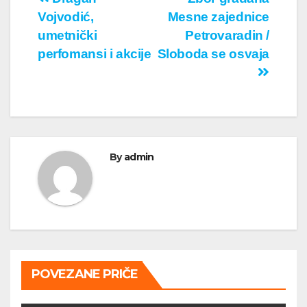
Кретање
Vojvodić,
Mesne zajednice
чланка
umetnički
Petrovaradin /
perfomansi i akcije
Sloboda se osvaja
By
admin
POVEZANE PRIČE