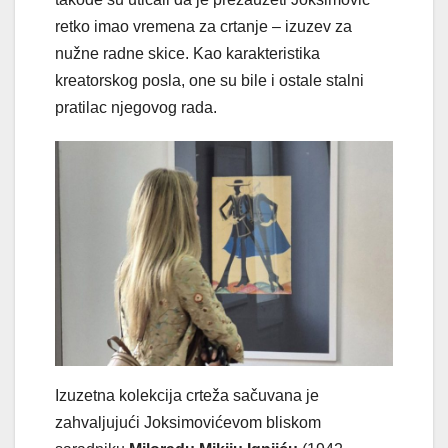
retko imao vremena za crtanje – izuzev za
nužne radne skice. Kao karakteristika
kreatorskog posla, one su bile i ostale stalni
pratilac njegovog rada.
Izuzetna kolekcija crteža sačuvana je
zahvalјujući Joksimovićevom bliskom