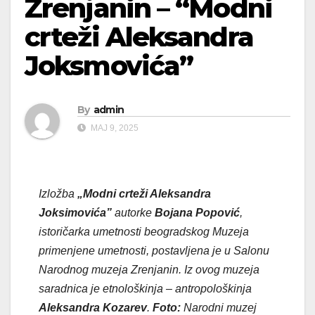
Zrenjanin – “Modni
crteži Aleksandra
Joksmovića”
By
admin
МАЈ 9, 2025
Izložba
„Modni crteži Aleksandra
Joksimovića”
autorke
Bojana Popović
,
istoričarka umetnosti beogradskog Muzeja
primenjene umetnosti, postavljena je u Salonu
Narodnog muzeja Zrenjanin. Iz ovog muzeja
saradnica je etnološkinja – antropološkinja
Aleksandra Kozarev
.
Foto:
Narodni muzej