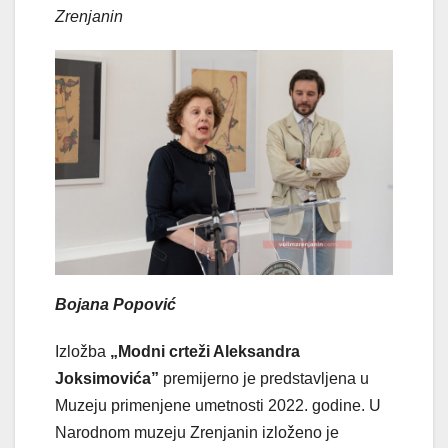
Zrenjanin
Bojana Popović
Izložba
„Modni crteži Aleksandra
Joksimovića”
premijerno je predstavlјena u
Muzeju primenjene umetnosti 2022. godine. U
Narodnom muzeju Zrenjanin izloženo je