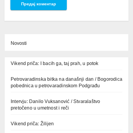
Novosti
Vikend priča: I bacih ga, taj prah, u potok
Petrovaradinska bitka na današnji dan / Bogorodica
pobednica u petrovaradinskom Podgrađu
Intervju: Danilo Vuksanović / Stvaralaštvo
pretočeno u umetnost i reči
Vikend priča: Žilijen