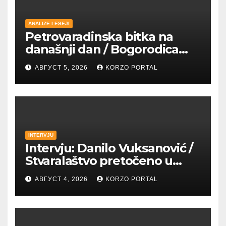
ANALIZE I ESEJI
Petrovaradinska bitka na
današnji dan / Bogorodica
pobednica u
АВГУСТ 5, 2026
KORZO PORTAL
petrovaradinskom Podgrađu
INTERVJU
Intervju: Danilo Vuksanović /
Stvaralaštvo pretočeno u
umetnost i reči
АВГУСТ 4, 2026
KORZO PORTAL