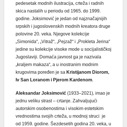
pedesetak modnih ilustracija, crteža i radnih
skica nastalih u periodu od 1965. do 1999.
godine. Joksimović je jedan od najznačajnijih
srpskih i jugoslovenskih modnih kreatora druge
polovine 20. veka. Nјegove kolekcije
„Simonida“, „Vitraž“, „Pejzaž“ i „Prokleta Jerina“
jedine su kolekcije visoke mode u socijalističkoj
Jugoslaviji. Domaća javnost ga je nazivala
„kralјem makaza“, a u inostranim modnim
krugovima poređen je sa
Kristijanom Diorom,
Iv San Loranom i Pjerom Kardenom
.
Aleksandar Joksimović
(1933–2021), imao je
jednu veliku strast – crtanje. Zahvalјujući
autorskim osobenostima i visokim estetskim
vrednostima svojih crteža, u modnoj struci je
od 1959. godine. Šezdesetih godina 20. veka, u