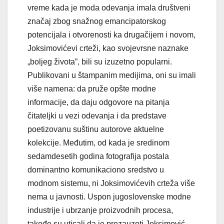
vreme kada je moda odevanja imala društveni
značaj zbog snažnog emancipatorskog
potencijala i otvorenosti ka drugačijem i novom,
Joksimovićevi crteži, kao svojevrsne naznake
„bolјeg života”, bili su izuzetno popularni.
Publikovani u štampanim medijima, oni su imali
više namena: da pruže opšte modne
informacije, da daju odgovore na pitanja
čitatelјki u vezi odevanja i da predstave
poetizovanu suštinu autorove aktuelne
kolekcije. Međutim, od kada je sredinom
sedamdesetih godina fotografija postala
dominantno komunikaciono sredstvo u
modnom sistemu, ni Joksimovićevih crteža više
nema u javnosti. Uspon jugoslovenske modne
industrije i ubrzanje proizvodnih procesa,
takođe su uticali da je prezauzeti Joksimović