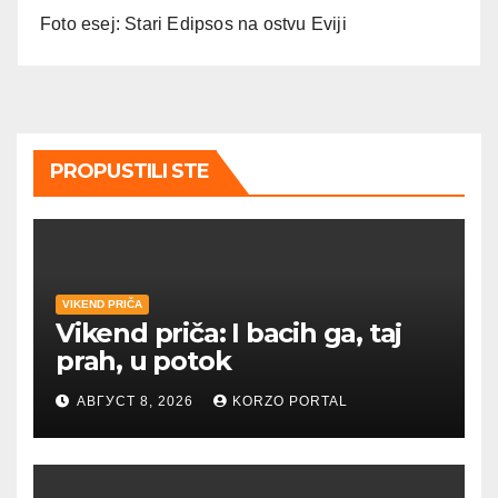
Foto esej: Stari Edipsos na ostvu Eviji
PROPUSTILI STE
VIKEND PRIČA
Vikend priča: I bacih ga, taj
prah, u potok
АВГУСТ 8, 2026
KORZO PORTAL