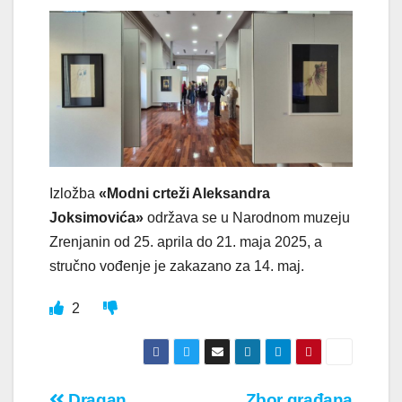
Izložba
«Modni crteži Aleksandra
Joksimovića»
održava se u Narodnom muzeju
Zrenjanin od 25. aprila do 21. maja 2025, a
stručno vođenje je zakazano za 14. maj.
2
Dragan
Zbor građana