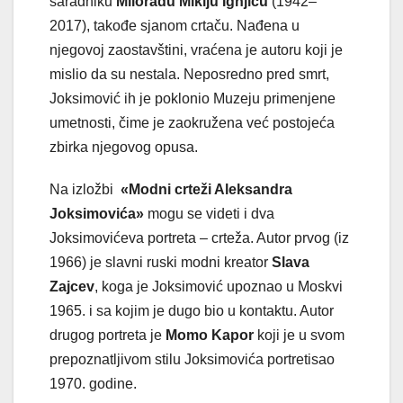
saradniku
Miloradu Mikiju Ignjiću
(1942–
2017), takođe sjanom crtaču. Nađena u
njegovoj zaostavštini, vraćena je autoru koji je
mislio da su nestala. Neposredno pred smrt,
Joksimović ih je poklonio Muzeju primenjene
umetnosti, čime je zaokružena već postojeća
zbirka njegovog opusa.
Na izložbi
«Modni crteži Aleksandra
Joksimovića»
mogu se videti i dva
Joksimovićeva portreta – crteža. Autor prvog (iz
1966) je slavni ruski modni kreator
Slava
Zajcev
, koga je Joksimović upoznao u Moskvi
1965. i sa kojim je dugo bio u kontaktu. Autor
drugog portreta je
Momo Kapor
koji je u svom
prepoznatlјivom stilu Joksimovića portretisao
1970. godine.