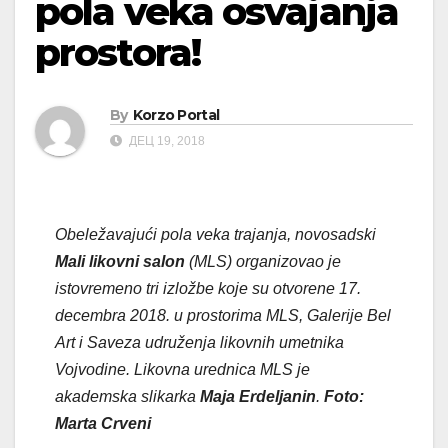
pola veka osvajanja
prostora!
By
Korzo Portal
ДЕЦ 19, 2018
Obeležavajući pola veka trajanja, novosadski
Mali likovni salon
(MLS) organizovao je
istovremeno tri izložbe koje su otvorene
17.
decembra 2018. u prostorima MLS, Galerije Bel
Art i Saveza udruženja likovnih umetnika
Vojvodine. Likovna urednica MLS je
akademska slikarka
Maja Erdeljanin
.
Foto:
Marta Crveni