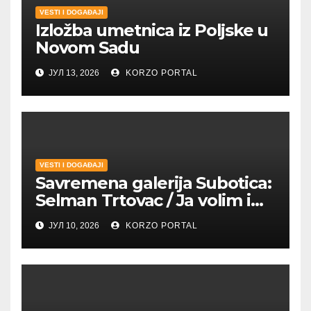
VESTI I DOGAĐAJI
Izložba umetnica iz Poljske u
Novom Sadu
ЈУЛ 13, 2026
KORZO PORTAL
VESTI I DOGAĐAJI
Savremena galerija Subotica:
Selman Trtovac / Ja volim i
umetnost drugih
ЈУЛ 10, 2026
KORZO PORTAL