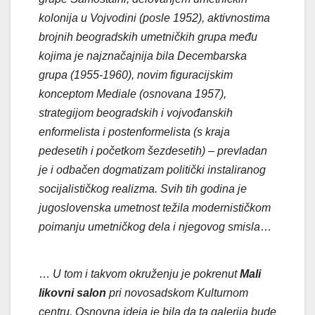
kolonija u Vojvodini (posle 1952), aktivnostima
brojnih beogradskih umetničkih grupa među
kojima je najznačajnija bila Decembarska
grupa (1955-1960), novim figuracijskim
konceptom Mediale (osnovana 1957),
strategijom beogradskih i vojvođanskih
enformelista i postenformelista (s kraja
pedesetih i početkom šezdesetih) – prevladan
je i odbačen dogmatizam politički instaliranog
socijalističkog realizma. Svih tih godina je
jugoslovenska umetnost težila modernističkom
poimanju umetničkog dela i njegovog smisla
…
…
U tom i takvom okruženju je pokrenut
Mali
likovni salon
pri novosadskom Kulturnom
centru. Osnovna ideja je bila da ta galerija bude