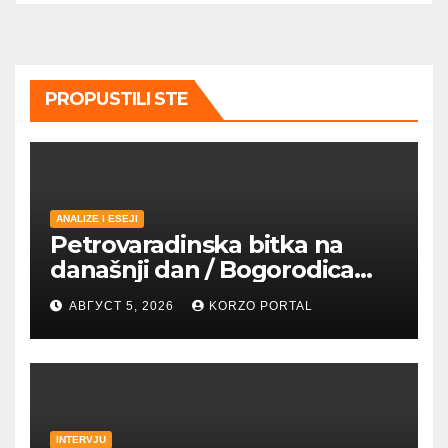
PROPUSTILI STE
ANALIZE I ESEJI
Petrovaradinska bitka na
današnji dan / Bogorodica
pobednica u
АВГУСТ 5, 2026
KORZO PORTAL
petrovaradinskom Podgrađu
INTERVJU