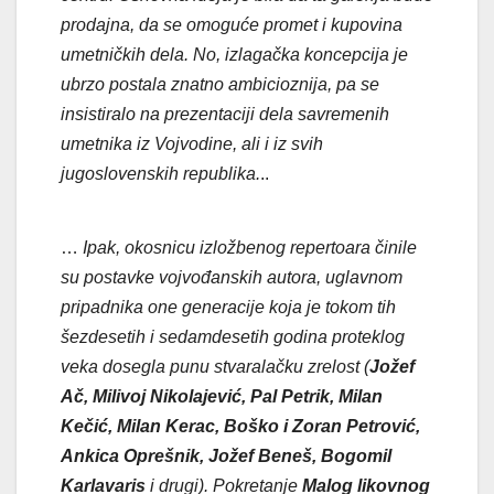
prodajna, da se omoguće promet i kupovina
umetničkih dela. No, izlagačka koncepcija je
ubrzo postala znatno ambicioznija, pa se
insistiralo na prezentaciji dela savremenih
umetnika iz Vojvodine, ali i iz svih
jugoslovenskih republika.
..
…
Ipak, okosnicu izložbenog repertoara činile
su postavke vojvođanskih autora, uglavnom
pripadnika one generacije koja je tokom tih
šezdesetih i sedamdesetih godina proteklog
veka dosegla punu stvaralačku zrelost (
Jožef
Ač, Milivoj Nikolajević, Pal Petrik, Milan
Kečić, Milan Kerac, Boško i Zoran Petrović,
Ankica Oprešnik, Jožef Beneš, Bogomil
Karlavaris
i drugi). Pokretanje
Malog likovnog