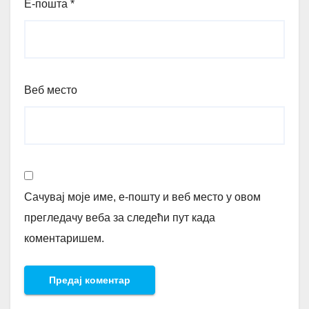
Е-пошта
*
Веб место
Сачувај моје име, е-пошту и веб место у овом
прегледачу веба за следећи пут када
коментаришем.