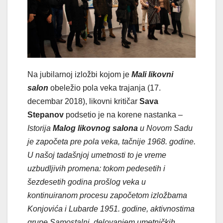
Na jubilarnoj izložbi kojom je
Mali likovni
salon
obeležio pola veka trajanja (17.
decembar 2018), likovni kritičar
Sava
Stepanov
podsetio je na korene nastanka –
Istorija
Malog likovnog salona
u Novom Sadu
je započeta pre pola veka, tačnije 1968. godine.
U našoj tadašnjoj umetnosti to je vreme
uzbudljivih promena: tokom pedesetih i
šezdesetih godina prošlog veka u
kontinuiranom procesu započetom izložbama
Konjovića i Lubarde 1951. godine, aktivnostima
grupe Samostalni, delovanjem umetničkih