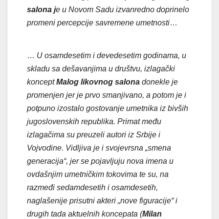
salona j
e u Novom Sadu izvanredno doprinelo
promeni percepcije savremene umetnosti
…
…
U osamdesetim i devedesetim godinama, u
skladu sa dešavanjima u društvu, izlagački
koncept
Malog likovnog salona
donekle je
promenjen jer je prvo smanjivano, a potom je i
potpuno izostalo gostovanje umetnika iz bivših
jugoslovenskih republika. Primat među
izlagačima su preuzeli autori iz Srbije i
Vojvodine. Vidljiva je i svojevrsna „smena
generacija“, jer se pojavljuju nova imena u
ovdašnjim umetničkim tokovima te su, na
razmeđi sedamdesetih i osamdesetih,
naglašenije prisutni akteri „nove figuracije“ i
drugih tada aktuelnih koncepata (
Milan