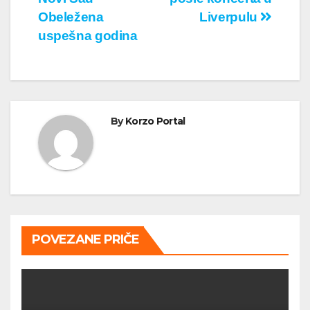
чланка
Obeležena
Liverpulu
uspešna godina
By
Korzo Portal
POVEZANE PRIČE