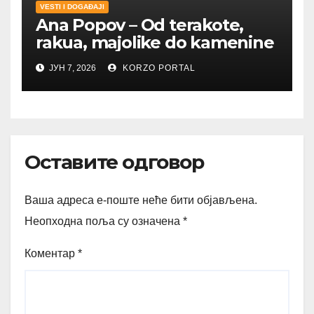
VESTI I DOGAĐAJI
Ana Popov – Od terakote,
rakua, majolike do kamenine
ЈУН 7, 2026
KORZO PORTAL
Оставите одговор
Ваша адреса е-поште неће бити објављена.
Неопходна поља су означена
*
Коментар
*