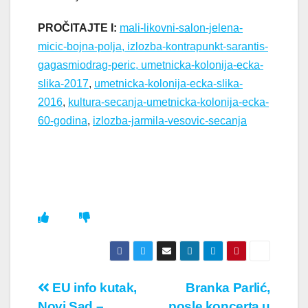
PROČITAJTE I:
mali-likovni-salon-jelena-
micic-bojna-polja, izlozba-kontrapunkt-sarantis-
gagasmiodrag-peric,
umetnicka-kolonija-ecka-
slika-2017
,
umetnicka-kolonija-ecka-slika-
2016
,
kultura-secanja-umetnicka-kolonija-ecka-
60-godina
,
izlozba-jarmila-vesovic-secanja
Кретање
EU info kutak,
Branka Parlić,
Novi Sad –
posle koncerta u