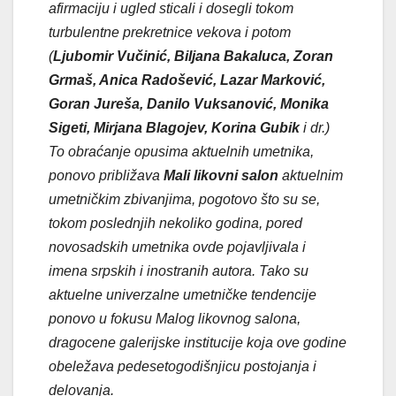
afirmaciju i ugled sticali i dosegli tokom
turbulentne prekretnice vekova i potom
(
Ljubomir Vučinić, Biljana Bakaluca, Zoran
Grmaš, Anica Radošević, Lazar Marković,
Goran Jureša, Danilo Vuksanović, Monika
Sigeti, Mirjana Blagojev, Korina Gubik
i dr.)
To obraćanje opusima aktuelnih umetnika,
ponovo približava
Mali likovni salon
aktuelnim
umetničkim zbivanjima, pogotovo što su se,
tokom poslednjih nekoliko godina, pored
novosadskih umetnika ovde pojavljivala i
imena srpskih i inostranih autora. Tako su
aktuelne univerzalne umetničke tendencije
ponovo u fokusu Malog likovnog salona,
dragocene galerijske institucije koja ove godine
obeležava pedesetogodišnjicu postojanja i
delovanja.