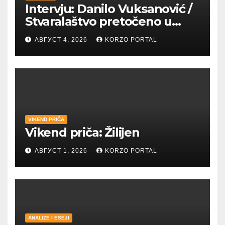
Intervju: Danilo Vuksanović /
Stvaralaštvo pretočeno u
umetnost i reči
АВГУСТ 4, 2026
KORZO PORTAL
VIKEND PRIČA
Vikend priča: Žilijen
АВГУСТ 1, 2026
KORZO PORTAL
ANALIZE I ESEJI