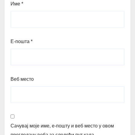
Име
*
Е-пошта
*
Веб место
Сачувај моје име, е-пошту и веб место у овом
прегледачу веба за следећи пут када