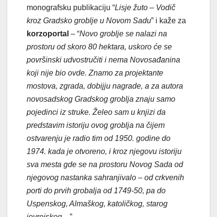
monografsku publikaciju “
Lisje žuto – Vodič
kroz Gradsko groblje u Novom Sadu
” i kaže za
korzoportal
– “
Novo groblje se nalazi na
prostoru od skoro 80 hektara, uskoro će se
površinski udvostručiti i nema Novosađanina
koji nije bio ovde. Znamo za projektante
mostova, zgrada, dobijju nagrade, a za autora
novosadskog Gradskog groblja znaju samo
pojedinci iz struke. Želeo sam u knjizi da
predstavim istoriju ovog groblja na čijem
ostvarenju je radio tim od 1950. godine do
1974. kada je otvoreno, i kroz njegovu istoriju
sva mesta gde se na prostoru Novog Sada od
njegovog nastanka sahranjivalo – od crkvenih
porti do prvih grobalja od 1749-50, pa do
Uspenskog, Almaškog, katoličkog, starog
jevrejskog
…”