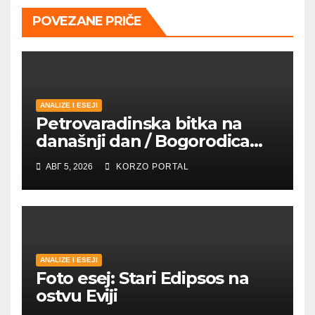
POVEZANE PRIČE
ANALIZE I ESEJI
Petrovaradinska bitka na
današnji dan / Bogorodica
pobednica u
АВГ 5, 2026
KORZO PORTAL
petrovaradinskom Podgrađu
ANALIZE I ESEJI
Foto esej: Stari Edipsos na
ostvu Eviji