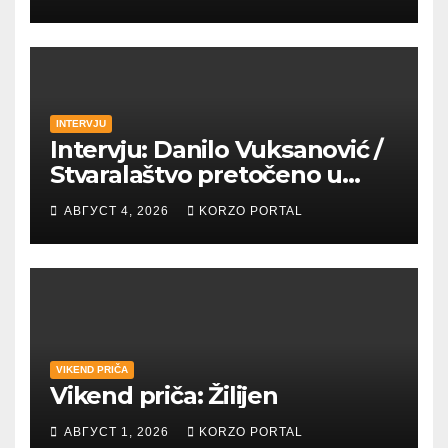
petrovaradinskom Podgrađu
INTERVJU
Intervju: Danilo Vuksanović /
Stvaralaštvo pretočeno u
umetnost i reči
АВГУСТ 4, 2026
KORZO PORTAL
VIKEND PRIČA
Vikend priča: Žilijen
АВГУСТ 1, 2026
KORZO PORTAL