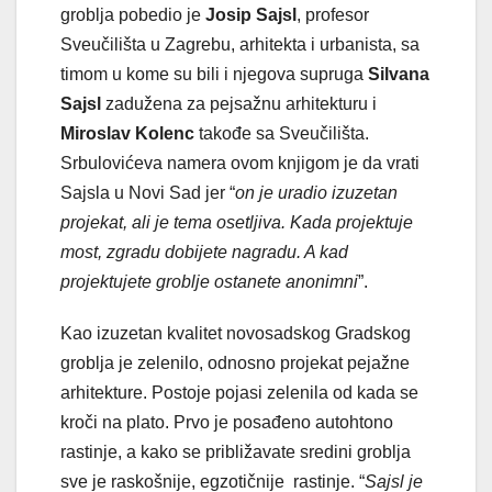
groblja pobedio je
Josip Sajsl
, profesor
Sveučilišta u Zagrebu, arhitekta i urbanista, sa
timom u kome su bili i njegova supruga
Silvana
Sajsl
zadužena za pejsažnu arhitekturu i
Miroslav Kolenc
takođe sa Sveučilišta.
Srbulovićeva namera ovom knjigom je da vrati
Sajsla u Novi Sad jer “
on je uradio izuzetan
projekat, ali je tema osetljiva. Kada projektuje
most, zgradu dobijete nagradu. A kad
projektujete groblje ostanete anonimni
”.
Kao izuzetan kvalitet novosadskog Gradskog
groblja je zelenilo, odnosno projekat pejažne
arhitekture. Postoje pojasi zelenila od kada se
kroči na plato. Prvo je posađeno autohtono
rastinje, a kako se približavate sredini groblja
sve je raskošnije, egzotičnije rastinje. “
Sajsl je