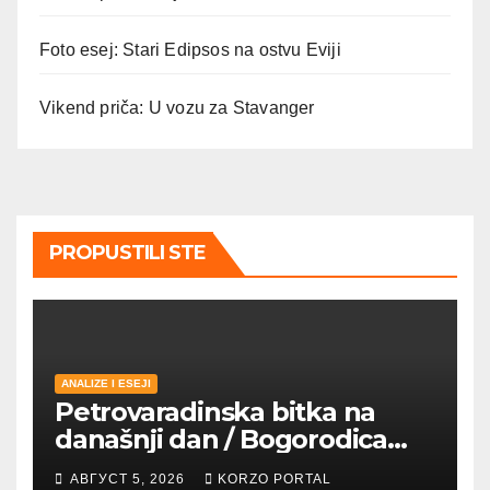
Foto esej: Stari Edipsos na ostvu Eviji
Vikend priča: U vozu za Stavanger
PROPUSTILI STE
ANALIZE I ESEJI
Petrovaradinska bitka na
današnji dan / Bogorodica
pobednica u
АВГУСТ 5, 2026
KORZO PORTAL