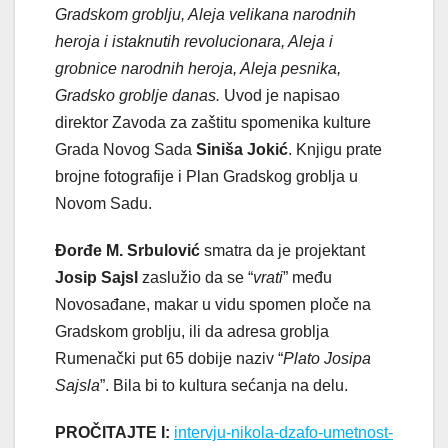
Gradskom groblju, Aleja velikana narodnih
heroja i istaknutih revolucionara, Aleja i
grobnice narodnih heroja, Aleja pesnika,
Gradsko groblje danas.
Uvod je napisao
direktor Zavoda za zaštitu spomenika kulture
Grada Novog Sada
Siniša Jokić
. Knjigu prate
brojne fotografije i Plan Gradskog groblja u
Novom Sadu.
Đorđe M. Srbulović
smatra da je projektant
Josip Sajsl
zaslužio da se “
vrati
” među
Novosađane, makar u vidu spomen ploče na
Gradskom groblju, ili da adresa groblja
Rumenački put 65 dobije naziv “
Plato Josipa
Sajsla
”. Bila bi to kultura sećanja na delu.
PROČITAJTE I:
intervju-nikola-dzafo-umetnost-