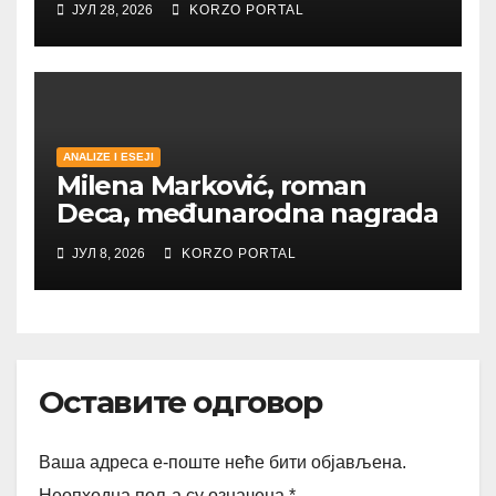
ЈУЛ 28, 2026
KORZO PORTAL
ANALIZE I ESEJI
Milena Marković, roman
Deca, međunarodna nagrada
ЈУЛ 8, 2026
KORZO PORTAL
Оставите одговор
Ваша адреса е-поште неће бити објављена.
Неопходна поља су означена
*