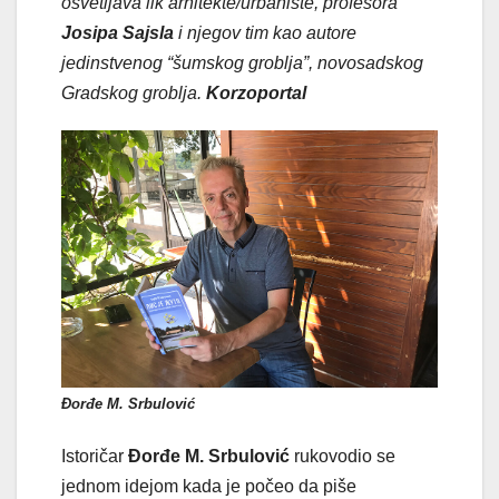
osvetljava lik arhitekte/urbaniste, profesora
Josipa Sajsla
i njegov tim kao autore
jedinstvenog “šumskog groblja”, novosadskog
Gradskog groblja.
Korzoportal
Đorđe M. Srbulović
Istoričar
Đorđe M. Srbulović
rukovodio se
jednom idejom kada je počeo da piše