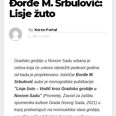
Đorđe M. Srbulović:
Lisje žuto
By
Korzo Portal
АВГ 4, 2022
Gradsko groblje u Novom Sadu urbana je
celina koja će uskoro obeležiti pedeset godina
od kada je projektovano. Istoričar
Đorđe M.
Srbulović
autor je monografske publikacije
“Lisje žuto – Vodič kroz Gradsko groblje u
Novom Sadu”
(Prometej, Zavod za zaštitu
spomenika kulture Grada Novog Sada, 2021) u
kojoj podsećajući na novosadska stara groblja,