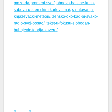
moze-da-promeni-svet/,
obnova-bastine-kuca-
sabova-u-sremskim-karlovcima/,
s-putovanja-
knjazevacki-meteori/,
zensko-oko-kad-bi-svako-
radio-svoj-posao/,
tekst-u-fokusu-slobodan-
bubnjevic-teorija-zavere/