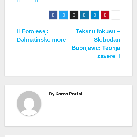
Кретање
Foto esej:
Tekst u fokusu –
Dalmatinsko more
Slobodan
чланка
Bubnjević: Teorija
zavere
By
Korzo Portal