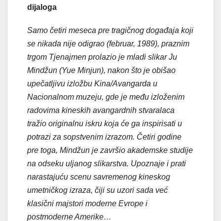
dijaloga
Samo četiri meseca pre tragičnog događaja koji
se nikada nije odigrao (februar, 1989), praznim
trgom Tjenajmen prolazio je mladi slikar Ju
Mindžun (Yue Minjun), nakon što je obišao
upečatljivu izložbu Kina/Avangarda u
Nacionalnom muzeju, gde je među izloženim
radovima kineskih avangardnih stvaralaca
tražio originalnu iskru koja će ga inspirisati u
potrazi za sopstvenim izrazom. Četiri godine
pre toga, Mindžun je završio akademske studije
na odseku uljanog slikarstva. Upoznaje i prati
narastajuću scenu savremenog kineskog
umetničkog izraza, čiji su uzori sada već
klasični majstori moderne Evrope i
postmoderne Amerike…