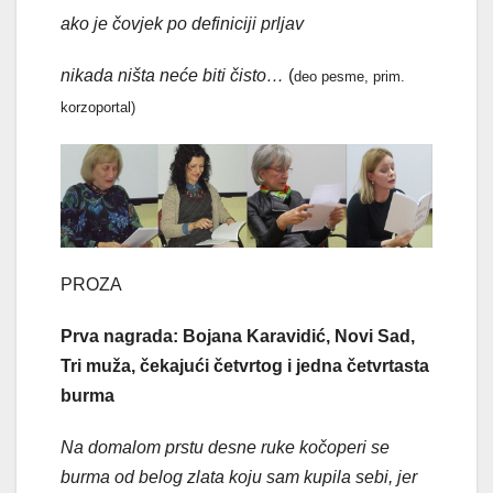
ako je čovjek po definiciji prljav
nikada ništa neće biti čisto…
(
deo pesme, prim.
korzoportal)
PROZA
Prva nagrada: Bojana Karavidić, Novi Sad,
Tri muža, čekajući četvrtog i jedna četvrtasta
burma
Na domalom prstu desne ruke kočoperi se
burma od belog zlata koju sam kupila sebi, jer