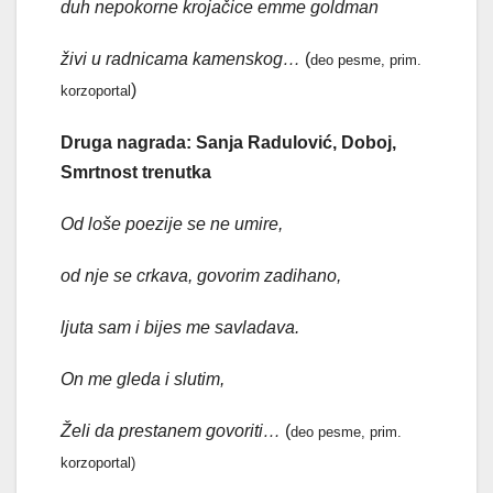
duh nepokorne krojačice emme goldman
živi u radnicama kamenskog…
(
deo pesme, prim.
)
korzoportal
Druga nagrada: Sanja Radulović, Doboj,
Smrtnost trenutka
Od loše poezije se ne umire,
od nje se crkava, govorim zadihano,
ljuta sam i bijes me savladava.
On me gleda i slutim,
Želi da prestanem govoriti…
(
deo pesme, prim.
korzoportal)