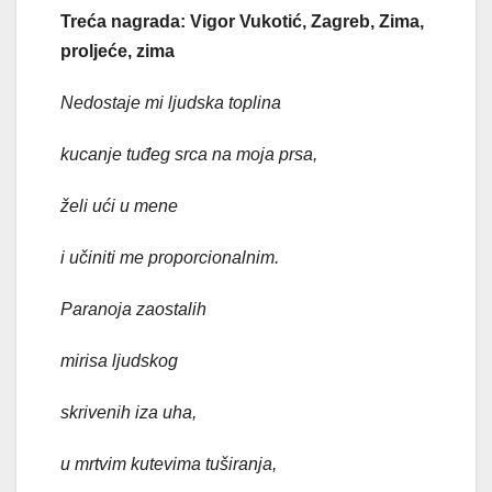
Treća nagrada: Vigor Vukotić, Zagreb, Zima,
proljeće, zima
Nedostaje mi ljudska toplina
kucanje tuđeg srca na moja prsa,
želi ući u mene
i učiniti me proporcionalnim.
Paranoja zaostalih
mirisa ljudskog
skrivenih iza uha,
u mrtvim kutevima tuširanja,