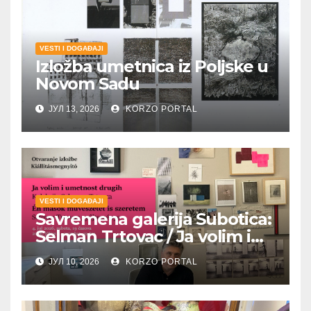
VESTI I DOGAĐAJI
Izložba umetnica iz Poljske u
Novom Sadu
ЈУЛ 13, 2026
KORZO PORTAL
VESTI I DOGAĐAJI
Savremena galerija Subotica:
Selman Trtovac / Ja volim i
umetnost drugih
ЈУЛ 10, 2026
KORZO PORTAL