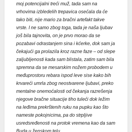
moj potencijalni treći muž, tada sam na
vrhovima izbledelih trepavica osećala da će
tako biti, nije mario za bračni artefakt takve
vrste. I ne samo zbog toga, tada je naša ljubav
još bila tajnovita, on je prvo morao da se
pozabavi odrastanjem sina i kćerke, dok sam ja
čekajući ga prolazila kroz razne faze – od slepe
zaljubljenosti kada sam blistala, zatim sam bila
spremna da se mesarskim nožem probodem u
međuprostoru rebara ispod leve sise kako bih
krvareći umrla zbog neostvarene ljubavi, preko
mentalne onemoćalosti od čekanja razrešenja
njegove bračne situacije tiho tuleći dok ležim
na leđima prekrštenih ruku na pupku kao što
nameste pokojnicima, pa do strpljive
usredsređenosti na protok vremena kao da sam
Buda u ženskom telu
…