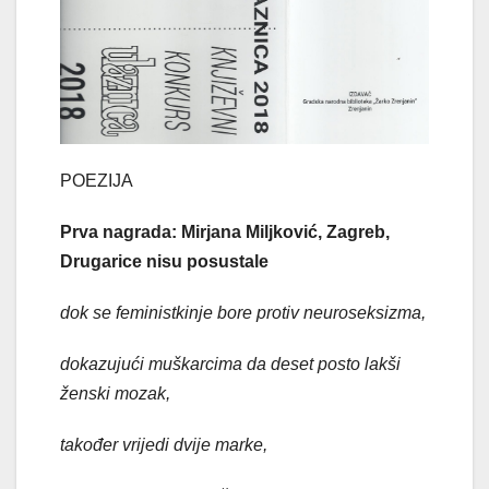
POEZIJA
Prva nagrada: Mirjana Miljković, Zagreb,
Drugarice nisu posustale
dok se feministkinje bore protiv neuroseksizma,
dokazujući muškarcima da deset posto lakši
ženski mozak,
također vrijedi dvije marke,