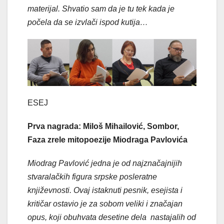
materijal. Shvatio sam da je tu tek kada je
počela da se izvlači ispod kutija…
ESEJ
Prva nagrada: Miloš Mihailović, Sombor,
Faza zrele mitopoezije Miodraga Pavlovića
Miodrag Pavlović jedna je od najznačajnijih
stvaralačkih figura srpske posleratne
književnosti. Ovaj istaknuti pesnik, esejista i
kritičar ostavio je za sobom veliki i značajan
opus, koji obuhvata desetine dela nastajalih od