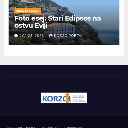
ANALIZE I ESEJI
Foto esej: Stari Edipsos na
ostvu Eviji
ЈУЛ 28, 2026
KORZO PORTAL