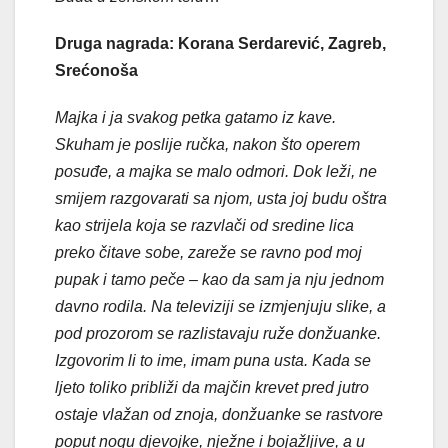
Druga nagrada: Korana Serdarević, Zagreb,
Srećonoša
Majka i ja svakog petka gatamo iz kave.
Skuham je poslije ručka, nakon što operem
posuđe, a majka se malo odmori. Dok leži, ne
smijem razgovarati sa njom, usta joj budu oštra
kao strijela koja se razvlači od sredine lica
preko čitave sobe, zareže se ravno pod moj
pupak i tamo peče – kao da sam ja nju jednom
davno rodila. Na televiziji se izmjenjuju slike, a
pod prozorom se razlistavaju ruže donžuanke.
Izgovorim li to ime, imam puna usta. Kada se
ljeto toliko približi da majčin krevet pred jutro
ostaje vlažan od znoja, donžuanke se rastvore
poput nogu djevojke, nježne i bojažljive, a u