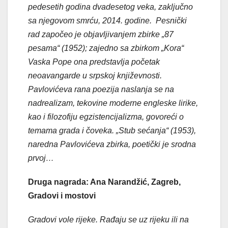
pedesetih godina dvadesetog veka, zaključno
sa njegovom smrću, 2014. godine. Pesnički
rad započeo je objavljivanjem zbirke „87
pesama“ (1952); zajedno sa zbirkom „Kora“
Vaska Pope ona predstavlja početak
neoavangarde u srpskoj književnosti.
Pavlovićeva rana poezija naslanja se na
nadrealizam, tekovine moderne engleske lirike,
kao i filozofiju egzistencijalizma, govoreći o
temama grada i čoveka. „Stub sećanja“ (1953),
naredna Pavlovićeva zbirka, poetički je srodna
prvoj…
Druga nagrada: Ana Narandžić, Zagreb,
Gradovi i mostovi
Gradovi vole rijeke. Rađaju se uz rijeku ili na