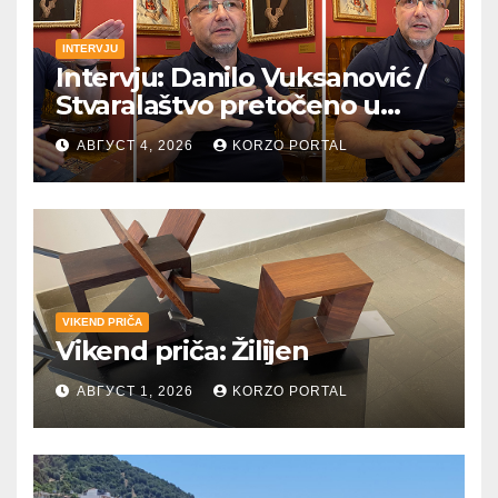
INTERVJU
Intervju: Danilo Vuksanović /
Stvaralaštvo pretočeno u
umetnost i reči
АВГУСТ 4, 2026
KORZO PORTAL
VIKEND PRIČA
Vikend priča: Žilijen
АВГУСТ 1, 2026
KORZO PORTAL