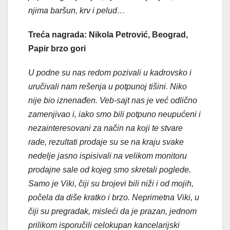
njima baršun, krv i pelud…
Treća nagrada: Nikola Petrović, Beograd,
Papir brzo gori
U podne su nas redom pozivali u kadrovsko i
uručivali nam rešenja u potpunoj tišini. Niko
nije bio iznenađen. Veb-sajt nas je već odlično
zamenjivao i, iako smo bili potpuno neupućeni i
nezainteresovani za način na koji te stvare
rade, rezultati prodaje su se na kraju svake
nedelje jasno ispisivali na velikom monitoru
prodajne sale od kojeg smo skretali poglede.
Samo je Viki, čiji su brojevi bili niži i od mojih,
počela da diše kratko i brzo. Neprimetna Viki, u
čiji su pregradak, misleći da je prazan, jednom
prilikom isporučili celokupan kancelarijski