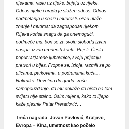
rijekama, rastu uz rijeke, bujaju uz rijeke.
Odnos rijeke i grada je složen odnos. Odnos
nadmetanja u snazi i mudrosti. Grad ulaže
znanje i mudrost da zagospodari rijekom.
Rijeka koristi snagu da ga onemogući,
podmeće mu, bori se za svoju slobodu izvan
nasipa, izvan uređenih korita. Prijeti. Često
poput razjarene ljubavnice, svoju prijetnju
pretvori u bijes. Propne se, izloje, razmili se po
ulicama, parkovima, u podrumima kuća…
Nakratko. Dovoljno da gradu srušu
samopouzdanje, da mu dokaže da ništa na tom
svijetu nije stalno. Osim mijene, kako to lijepo
kaže pjesnik Petar Preradović…
Treća nagrada: Jovan Pavlović, Kraljevo,
Evropa – Kina, umetnost kao počelo