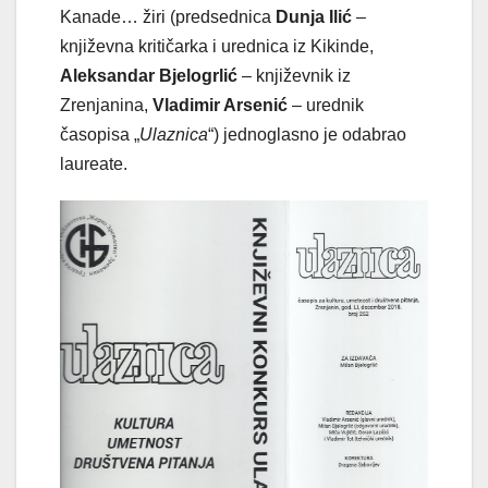
Kanade… žiri (predsednica
Dunja Ilić
–
književna kritičarka i urednica iz Kikinde,
Aleksandar Bjelogrlić
– književnik iz
Zrenjanina,
Vladimir Arsenić
– urednik
časopisa „
Ulaznica
“) jednoglasno je odabrao
laureate.