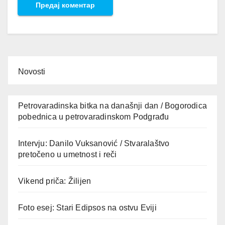
Novosti
Petrovaradinska bitka na današnji dan / Bogorodica
pobednica u petrovaradinskom Podgrađu
Intervju: Danilo Vuksanović / Stvaralaštvo
pretočeno u umetnost i reči
Vikend priča: Žilijen
Foto esej: Stari Edipsos na ostvu Eviji