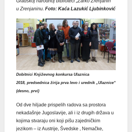
Gradskoj narodnoj biblioteci „Žarko Zrenjanin“
u Zrenjaninu.
Foto: Kaća Lazukić Ljubinković
Dobitnici
Knji
ževnog konkursa Ulaznica
2018, predsednica žirija prva levo i urednik „Ulaznice“
(desno, prvi)
Od dve hiljade prispelih radova sa prostora
nekadašnje Jugoslavije, ali i iz drugih država u
kojima stvaraju oni koji pišu zajedničkim
jezikom – iz Austrije, Švedske , Nemačke,