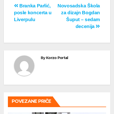
Кретање
Branka Parlić,
Novosadska Škola
posle koncerta u
za dizajn Bogdan
чланка
Liverpulu
Šuput – sedam
decenija
By
Korzo Portal
POVEZANE PRIČE