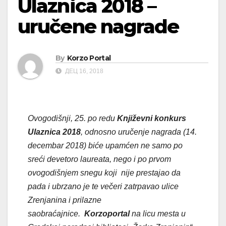
Ulaznica 2018 –
uručene nagrade
By
Korzo Portal
ДЕЦ 16, 2018
Ovogodišnji, 25. po redu
Knji
ževni konkurs
Ulaznica 2018
, odnosno uručenje nagrada (14.
decembar 2018)
biće upamćen ne samo po
sreći devetoro laureata, nego i po prvom
ovogodišnjem snegu koji nije prestajao da
pada i ubrzano je te večeri zatrpavao ulice
Zrenjanina i prilazne
saobraćajnice.
Korzoportal
na licu mesta u