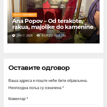
VESTI I DOGAĐAJI
Ana Popov – Od terakote,
rakua, majolike do kamenine
ЈУН 7, 2026
KORZO PORTAL
Оставите одговор
Ваша адреса е-поште неће бити објављена.
Неопходна поља су означена
*
Коментар
*