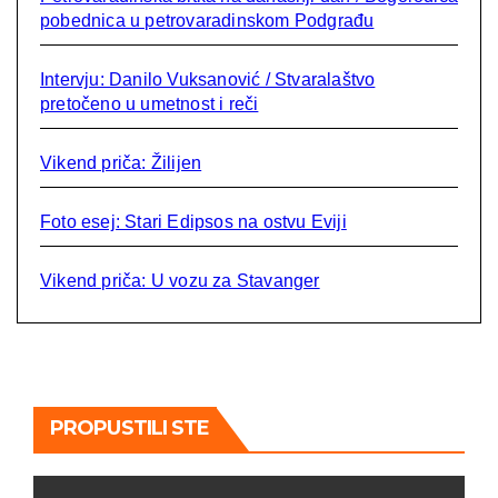
pobednica u petrovaradinskom Podgrađu
Intervju: Danilo Vuksanović / Stvaralaštvo
pretočeno u umetnost i reči
Vikend priča: Žilijen
Foto esej: Stari Edipsos na ostvu Eviji
Vikend priča: U vozu za Stavanger
PROPUSTILI STE