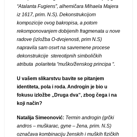
“Atalanta Fugiens”, alhemičara Mihaela Majera
iz 1617, prim. N.S). Dekonstrukcijom
kompozicije ovog bakropisa, a potom
rekomponovanjem dobijenih fragmenata u nove
radove (izložba O-dvojenosti, prim N.S)
napravila sam osvrt na savremene procese
dekonstrukcije stereotipnih simboličkih
atributa polariteta “muško/ženskog principa “.
U vašem slikarstvu bavite se pitanjem
identiteta, pola i roda. Androgin je bio u
fokusu izložbe „Druga dva“, zbog čega i na
koji način?
Natalija Simeonović:
Termin androgin (grčki
andros – muškarac, gyne – žena, prim. N.S)
označava kombinaciju ženskih i muških fizičkih