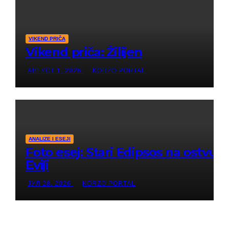
VIKEND PRIČA
Vikend priča: Žilijen
АВГУСТ 1, 2026
KORZO PORTAL
ANALIZE I ESEJI
Foto esej: Stari Edipsos na ostvu
Eviji
ЈУЛ 28, 2026
KORZO PORTAL