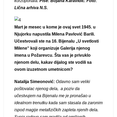
korzoportala.
Piše: Bojana Karavidić. Foto:
Lična arhiva N.S.
Mart je mesec u kome je ovaj svet 1945. u
Njujorku napustila Milena Pavlović Barili.
Učestvovali ste na 16. Bijenalu „U svetlosti
Milene“ koji organizuje Galerija njenog
imena u Požarevcu. Šta vas je privuklo
njenom delu, kakav dijalog ste vodili sa
ovom izuzetnom umetnicom?
Natalija Simeonović:
Odavno sam veliki
poštovalac njenog dela, a poziv da
učestvujem na Bijenalu me je pronašao u
idealnom trenutku kada sam stasala da zaronim
ispod magije metafizičkih zapleta njenih dela.
Svoje radove sam gradila od omiljenih