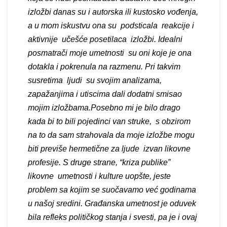
izložbi danas su i autorska ili kustosko vođenja,
a u mom iskustvu ona su podsticala reakcije i
aktivnije učešće posetilaca izložbi. Idealni
posmatrači moje umetnosti su oni koje je ona
dotakla i pokrenula na razmenu. Pri takvim
susretima ljudi su svojim analizama,
zapažanjima i utiscima dali dodatni smisao
mojim izložbama.Posebno mi je bilo drago
kada bi to bili pojedinci van struke, s obzirom
na to da sam strahovala da moje izložbe mogu
biti previše hermetične za ljude izvan likovne
profesije.
S druge strane, “kriza publike”
likovne umetnosti i kulture uopšte, jeste
problem sa kojim se suočavamo već godinama
u našoj sredini. Građanska umetnost je oduvek
bila refleks političkog stanja i svesti, pa je i ovaj