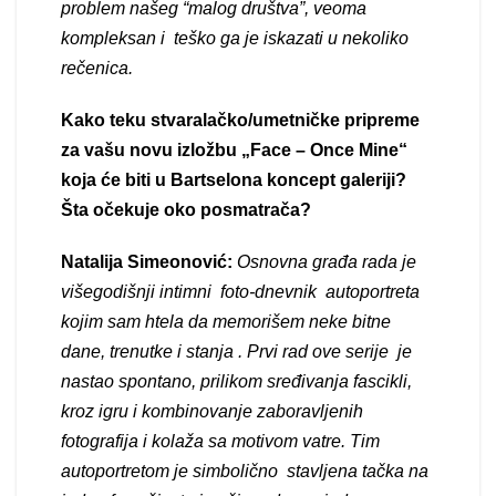
problem našeg “malog društva”, veoma
kompleksan i teško ga je iskazati u nekoliko
rečenica.
Kako teku stvaralačko/umetničke pripreme
za vašu novu izložbu „Face – Once Mine“
koja će biti u Bartselona koncept galeriji?
Šta očekuje oko posmatrača?
Natalija Simeonović:
Osnovna građa rada je
višegodišnji intimni foto-dnevnik autoportreta
kojim sam htela da memorišem neke bitne
dane, trenutke i stanja . Prvi rad ove serije je
nastao spontano, prilikom sređivanja fascikli,
kroz igru i kombinovanje zaboravljenih
fotografija i kolaža sa motivom vatre. Tim
autoportretom je simbolično stavljena tačka na