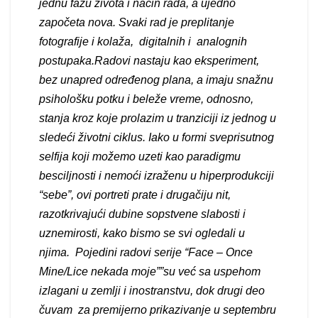
jednu fazu života i način rada, a ujedno
započeta nova. Svaki rad je preplitanje
fotografije i kolaža, digitalnih i analognih
postupaka.Radovi nastaju kao eksperiment,
bez unapred određenog plana, a imaju snažnu
psihološku potku i beleže vreme, odnosno,
stanja kroz koje prolazim u tranziciji iz jednog u
sledeći životni ciklus. Iako u formi sveprisutnog
selfija koji možemo uzeti kao paradigmu
besciljnosti i nemoći izraženu u hiperprodukciji
“sebe”, ovi portreti prate i drugačiju nit,
razotkrivajući dubine sopstvene slabosti i
uznemirosti, kako bismo se svi ogledali u
njima. Pojedini radovi serije “Face – Once
Mine/Lice nekada moje””su već sa uspehom
izlagani u zemlji i inostranstvu, dok drugi deo
čuvam za premijerno prikazivanje u septembru