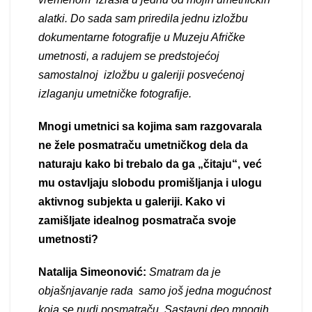
alatki. Do sada sam priredila jednu izložbu
dokumentarne fotografije u Muzeju Afričke
umetnosti, a radujem se predstojećoj
samostalnoj izložbu u galeriji posvećenoj
izlaganju umetničke fotografije.
Mnogi umetnici sa kojima sam razgovarala
ne žele posmatraču umetničkog dela da
naturaju kako bi trebalo da ga „čitaju“, već
mu ostavljaju slobodu promišljanja i ulogu
aktivnog subjekta u galeriji. Kako vi
zamišljate idealnog posmatrača svoje
umetnosti?
Natalija Simeonović:
Smatram da je
objašnjavanje rada samo još jedna mogućnost
koja se nudi posmatraču. Sastavni deo mnogih