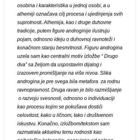
osobina i karakteristika u jednoj osobi, a u
alhemiji označava cilј procesa i ujedinjenja svih
suprotnosti. Alhemija, kao i druge duhovne
tradicije, putem figure androginije ilustruju
pojam, odnosno ideju o duhovnoj ravnoteži i
konačnom stanju besmrtnosti. Figuru androgina
uzela sam kao centralni motiv izložbe “ Drugo
dva” sa želјom da
uspostavim dijalog
i
izazovem promišlјanje
na više nivoa
. Slika
androgina je pre svega bila metafora za rodnu
ravnopravnost.
Drug
a ravan je
bi
lo razmišljanje
o razvoju svesnosti,
odnosno
o
individuaciji
kao procesu kojim se pokušava dostići
celovitost, kako u ličnom
,
tako i društvenom
iskustvu.
Konačno,
izložb
om
/tekst
om sam
razmatra
la
aktuelnu temu
r
odnosti kao