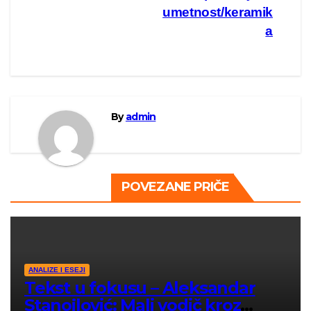
umetnost/keramik
a
By
admin
POVEZANE PRIČE
ANALIZE I ESEJI
Tekst u fokusu – Aleksandar
Stanojlović: Mali vodič kroz