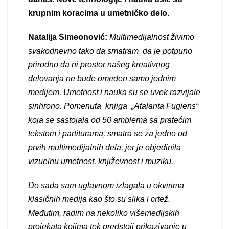
krupnim koracima u umetničko delo.
Natalija Simeonović:
Multimedijalnost živimo
svakodnevno tako da smatram da je potpuno
prirodno da ni prostor našeg kreativnog
delovanja ne bude omeđen samo jednim
medijem. Umetnost i nauka su se uvek razvijale
sinhrono. Pomenuta knjiga „Atalanta Fugiens“
koja se sastojala od 50 amblema sa pratećim
tekstom i partiturama, smatra se za jedno od
prvih multimedijalnih dela, jer je objedinila
vizuelnu umetnost, književnost i muziku.
Do sada sam uglavnom izlagala u okvirima
klasičnih medija kao što su slika i crtež.
Međutim, radim na nekoliko višemedijskih
projekata kojima tek predstoji prikazivanje u