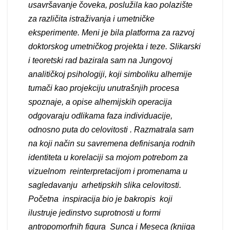
usavršavanje čoveka, poslužila kao polazište
za različita istraživanja i umetničke
eksperimente. Meni je bila platforma za razvoj
doktorskog umetničkog projekta i teze. Slikarski
i teoretski rad bazirala sam na Jungovoj
analitičkoj psihologiji, koji simboliku alhemije
tumači kao projekciju unutrašnjih procesa
spoznaje, a opise alhemijskih operacija
odgovaraju odlikama faza individuacije,
odnosno puta do celovitosti . Razmatrala sam
na koji način su savremena definisanja rodnih
identiteta u korelaciji sa mojom potrebom za
vizuelnom reinterpretacijom i promenama u
sagledavanju arhetipskih slika celovitosti.
Početna inspiracija bio je bakropis koji
ilustruje jedinstvo suprotnosti u formi
antropomorfnih figura Sunca i Meseca (knjiga