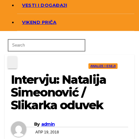
VESTI I DOGAĐAJI
VIKEND PRIČA
ANALIZE I ESEJI
Intervju: Natalija
Simeonović /
Slikarka oduvek
By
admin
АПР 19, 2018