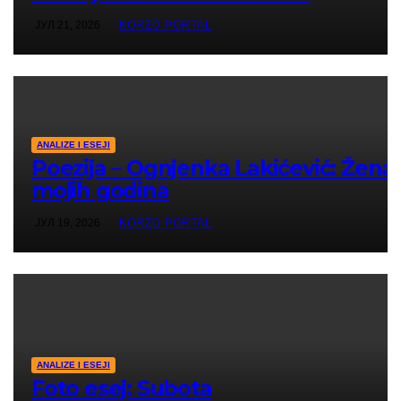
Metohiju
ЈУЛ 21, 2026
KORZO PORTAL
ANALIZE I ESEJI
Poezija – Ognjenka Lakićević: Žena
mojih godina
ЈУЛ 19, 2026
KORZO PORTAL
ANALIZE I ESEJI
Foto esej: Subota