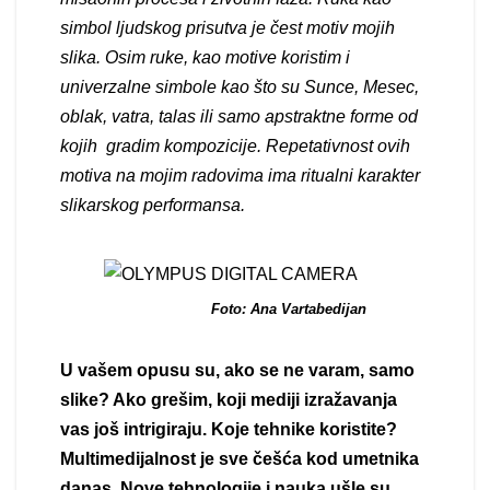
simbol lјudskog prisutva je čest motiv mojih
slika. Osim ruke, kao motive koristim i
univerzalne simbole kao što su
Sunce, Mesec,
oblak, vatra, talas ili samo apstraktne forme od
kojih gradim kompozicije
.
Repetativnost ovih
motiva na mojim radovima ima ritualni karakter
slikarskog performansa.
Foto: Ana Vartabedijan
U vašem opusu su, ako se ne varam, samo
slike? Ako grešim, koji mediji izražavanja
vas još intrigiraju. Koje tehnike koristite?
Multimedijalnost je sve češća kod umetnika
danas. Nove tehnologije i nauka ušle su