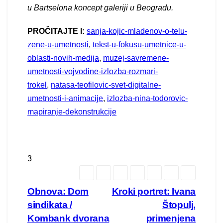
u Bartselona koncept galeriji u Beogradu.
PROČITAJTE I:
sanja-kojic-mladenov-o-telu-
zene-u-umetnosti
,
tekst-u-fokusu-umetnice-u-
oblasti-novih-medija
,
muzej-savremene-
umetnosti-vojvodine-izlozba-rozmari-
trokel
,
natasa-teofilovic-svet-digitalne-
umetnosti-i-animacije
,
izlozba-nina-todorovic-
mapiranje-dekonstrukcije
3
Кретање
Obnova: Dom
Kroki portret: Ivana
sindikata /
Štopulj,
чланка
Kombank dvorana
primenjena