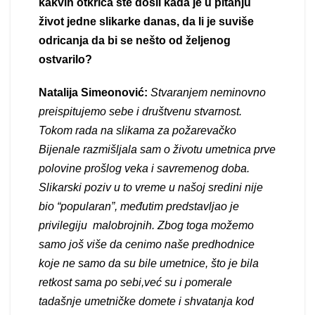
kakvih otkrića ste došli kada je u pitanju
život jedne slikarke danas, da li je suviše
odricanja da bi se nešto od željenog
ostvarilo?
Natalija Simeonović:
Stvaranjem neminovno
preispitujemo sebe i društvenu stvarnost.
Tokom rada na slikama za požarevačko
Bijenale razmišljala sam o životu umetnica prve
polovine prošlog veka i savremenog doba.
Slikarski poziv u to vreme u našoj sredini nije
bio “popularan”, međutim predstavljao je
privilegiju malobrojnih. Zbog toga možemo
samo još više da cenimo naše predhodnice
koje ne samo da su bile umetnice, što je bila
retkost sama po sebi,već su i pomerale
tadašnje umetničke domete i shvatanja kod