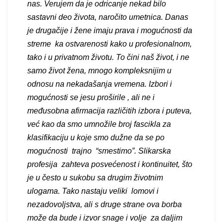
nas. Verujem da je odricanje nekad bilo
sastavni deo života, naročito umetnica. Danas
je drugačije i žene imaju prava i mogućnosti da
streme ka ostvarenosti kako u profesionalnom,
tako i u privatnom životu. To čini naš život, i ne
samo život žena, mnogo kompleksnijim u
odnosu na nekadašanja vremena. Izbori i
mogućnosti se jesu proširile , ali ne i
međusobna afirmacija različitih izbora i puteva,
već kao da smo umnožile broj fascikla za
klasifikaciju u koje smo dužne da se po
mogućnosti trajno “smestimo”. Slikarska
profesija zahteva posvećenost i kontinuitet, što
je u često u sukobu sa drugim životnim
ulogama. Tako nastaju veliki lomovi i
nezadovoljstva, ali s druge strane ova borba
može da bude i izvor snage i volje za daljim