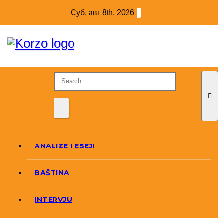
Skip
Суб. авг 8th, 2026
to
content
ANALIZE I ESEJI
BAŠTINA
INTERVJU