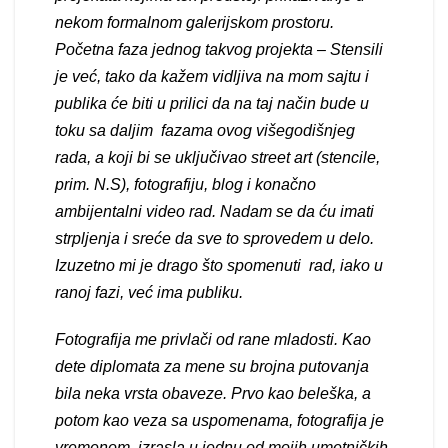
nekom formalnom galerijskom prostoru.
Početna faza jednog takvog projekta – Stensili
je već, tako da kažem vidljiva na mom sajtu i
publika će biti u prilici da na taj način bude u
toku sa daljim fazama ovog višegodišnjeg
rada, a koji bi se uključivao street art (stencile,
prim. N.S), fotografiju, blog i konačno
ambijentalni video rad. Nadam se da ću imati
strpljenja i sreće da sve to sprovedem u delo.
Izuzetno mi je drago što spomenuti rad, iako u
ranoj fazi, već ima publiku.
Fotografija me privlači od rane mladosti. Kao
dete diplomata za mene su brojna putovanja
bila neka vrsta obaveze. Prvo kao beleška, a
potom kao veza sa uspomenama, fotografija je
vremenom izrasla u jednu od mojih umetničkih