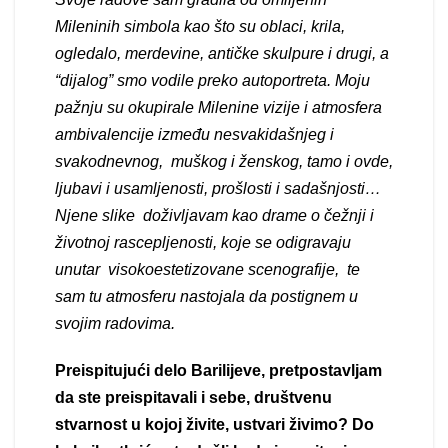
Mileninih simbola kao što su oblaci, krila,
ogledalo, merdevine, antičke skulpure i drugi, a
“dijalog” smo vodile preko autoportreta. Moju
pažnju su okupirale Milenine vizije i atmosfera
ambivalencije između nesvakidašnjeg i
svakodnevnog, muškog i ženskog, tamo i ovde,
ljubavi i usamljenosti, prošlosti i sadašnjosti…
Njene slike doživljavam kao drame o čežnji i
životnoj rascepljenosti, koje se odigravaju
unutar visokoestetizovane scenografije, te
sam tu atmosferu nastojala da postignem u
svojim radovima.
Preispitujući delo Barilijeve, pretpostavljam
da ste preispitavali i sebe, društvenu
stvarnost u kojoj živite, ustvari živimo? Do