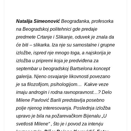
Natalija Simeonović
Beograđanka, profesorka
na Beogradskoj politehnici gde predaje
predmete Crtanje i Slikanje, oduvek je znala da
će biti – slikarka. Iza nje su samostalne i grupne
izložbe, ispred nje mnogo toga, a najskorija je
izložba u pripremi koja je predviđena za
septembar u beogradskoj Bartselona koncept
galerija. Njeno osvajanje likovnosti povezano
je sa filozofijom, psihologijom… Kakve veze
imaju androgin i rodna ravnopravnost…? Delo
Milene Pavlović Barili predstavlja posebno
polje njenog interesovanja. Poslednja izložba
upravo je bila na požarevačkom Bijenalu „U
svetlosti Milene“ , što je i povod za intervju