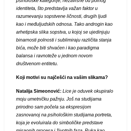
psihološke kategorije, nezavisne od polnog
identiteta,
što
predstavlјa
važan faktor u
razumevanju sopstvene ličnosti, drugih lјudi
kao i međulјudskih odnosa. Tako androgin kao
arhetipska slika sopstva, u kojoj se ujedinjuju
binarnosti polnosti i sublimiraju različita stanja
bića, može biti shvaćen i kao paradigma
balansa i ravnoteže u jednom novom
društvenom entitetu
.
Koji motivi su najčešći na vašim slikama?
Natalija Simeonović:
Lice je oduvek okupiralo
moju umetničku pažnju. Još na studijama
prirodno sam počela sa ekspresijom
zasnovanoj na psihološkim studijama portreta,
koja je evoluirala do simboličke predstave
misaonih procesa i životnih faza.
Ruka kao