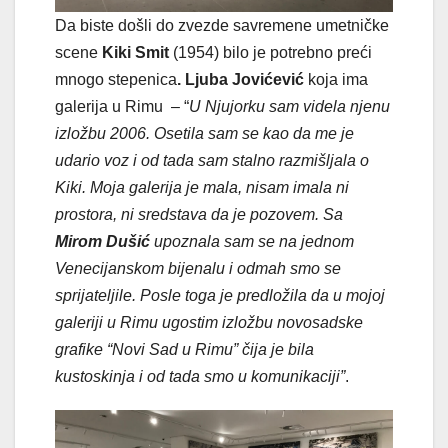
Da biste došli do zvezde savremene umetničke
scene
Kiki Smit
(1954) bilo je potrebno preći
mnogo stepenica
. Ljuba Jovićević
koja ima
galerija u Rimu – “
U Njujorku sam videla njenu
izložbu 2006. Osetila sam se kao da me je
udario voz i od tada sam stalno razmišljala o
Kiki. Moja galerija je mala, nisam imala ni
prostora, ni sredstava da je pozovem. Sa
Mirom Dušić
upoznala sam se na jednom
Venecijanskom bijenalu i odmah smo se
sprijateljile. Posle toga je predložila da u mojoj
galeriji u Rimu ugostim izložbu novosadske
grafike “Novi Sad u Rimu” čija je bila
kustoskinja i od tada smo u komunikaciji”
.