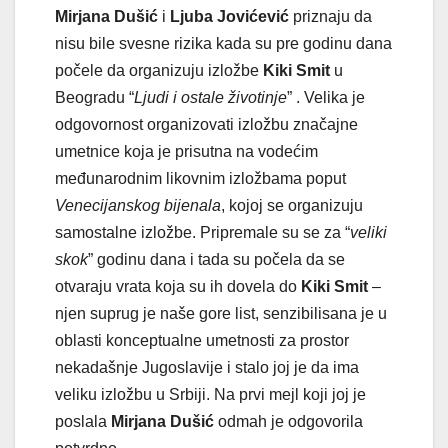
Mirjana Dušić
i
Ljuba Jovićević
priznaju da
nisu bile svesne rizika kada su pre godinu dana
počele da organizuju izložbe
Kiki Smit
u
Beogradu “
Ljudi i ostale životinje
” . Velika je
odgovornost organizovati izložbu značajne
umetnice koja je prisutna na vodećim
međunarodnim likovnim izložbama poput
Venecijanskog bijenala
, kojoj se organizuju
samostalne izložbe. Pripremale su se za “
veliki
skok
” godinu dana i tada su počela da se
otvaraju vrata koja su ih dovela do
Kiki Smit
–
njen suprug je naše gore list, senzibilisana je u
oblasti konceptualne umetnosti za prostor
nekadašnje Jugoslavije i stalo joj je da ima
veliku izložbu u Srbiji. Na prvi mejl koji joj je
poslala
Mirjana Dušić
odmah je odgovorila