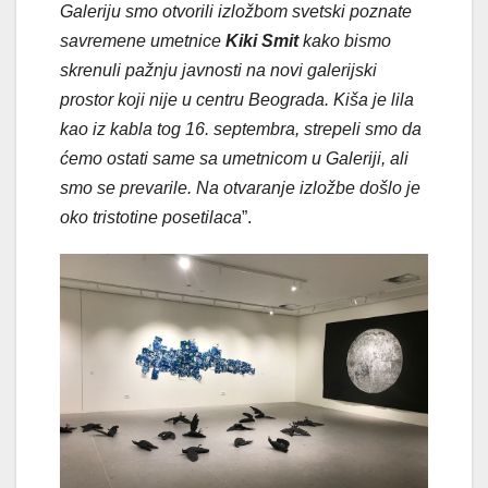
Galeriju smo otvorili izložbom svetski poznate
savremene umetnice
Kiki Smit
kako bismo
skrenuli pažnju javnosti na novi galerijski
prostor koji nije u centru Beograda. Kiša je lila
kao iz kabla tog 16. septembra, strepeli smo da
ćemo ostati same sa umetnicom u Galeriji, ali
smo se prevarile. Na otvaranje izložbe došlo je
oko tristotine posetilaca
”.