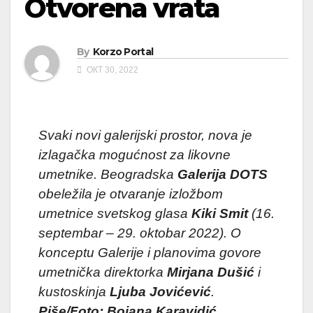
Otvorena vrata
By
Korzo Portal
ОКТ 30, 2022
Svaki novi galerijski prostor, nova je
izlagačka mogućnost za likovne
umetnike. Beogradska
Galerija DOTS
obeležila je otvaranje izložbom
umetnice svetskog glasa
Kiki Smit
(16.
septembar – 29. oktobar 2022). O
konceptu Galerije i planovima govore
umetnička direktorka
Mirjana Dušić
i
kustoskinja
Ljuba Jovićević
.
Piše/Foto: Bojana Karavidić