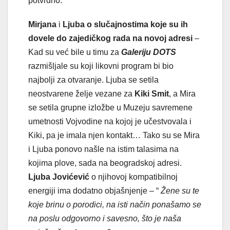
potvrdno.
Mirjana
i
Ljuba o slučajnostima koje su ih
dovele do zajedičkog rada na novoj adresi
–
Kad su već bile u timu za
Galeriju DOTS
razmišljale su koji likovni program bi bio
najbolji za otvaranje. Ljuba se setila
neostvarene želje vezane za
Kiki Smit
, a Mira
se setila grupne izložbe u Muzeju savremene
umetnosti Vojvodine na kojoj je učestvovala i
Kiki, pa je imala njen kontakt… Tako su se Mira
i Ljuba ponovo našle na istim talasima na
kojima plove, sada na beogradskoj adresi.
Ljuba Jovićević
o njihovoj kompatibilnoj
energiji ima dodatno objašnjenje – “
Žene su te
koje brinu o porodici, na isti način ponašamo se
na poslu odgovorno i savesno, što je naša