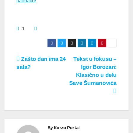
naopako/
1
Кретање
Zašto dan ima 24
Tekst u fokusu –
sata?
Igor Borozan:
чланка
Klasično u delu
Save Šumanovića
By
Korzo Portal