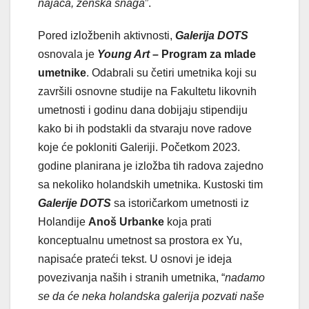
najača, ženska snaga
”.
Pored izložbenih aktivnosti,
Galerija DOTS
osnovala je
Young Art
– Program za mlade
umetnike
. Odabrali su četiri umetnika koji su
završili osnovne studije na Fakultetu likovnih
umetnosti i godinu dana dobijaju stipendiju
kako bi ih podstakli da stvaraju nove radove
koje će pokloniti Galeriji. Početkom 2023.
godine planirana je izložba tih radova zajedno
sa nekoliko holandskih umetnika. Kustoski tim
Galerije DOTS
sa istoričarkom umetnosti iz
Holandije
Anoš Urbanke
koja prati
konceptualnu umetnost sa prostora ex Yu,
napisaće prateći tekst. U osnovi je ideja
povezivanja naših i stranih umetnika, “
nadamo
se da će neka holandska galerija pozvati naše