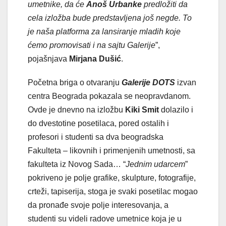
umetnike, da će
Anoš Urbanke
predložiti da
cela izložba bude predstavljena još negde. To
je naša platforma za lansiranje mladih koje
ćemo promovisati i na sajtu Galerije
”,
pojašnjava
Mirjana Dušić
.
Početna briga o otvaranju
Galerije DOTS
izvan
centra Beograda pokazala se neopravdanom.
Ovde je dnevno na izložbu
Kiki Smit
dolazilo i
do dvestotine posetilaca, pored ostalih i
profesori i studenti sa dva beogradska
Fakulteta – likovnih i primenjenih umetnosti, sa
fakulteta iz Novog Sada… “
Jednim udarcem
”
pokriveno je polje grafike, skulpture, fotografije,
crteži, tapiserija, stoga je svaki posetilac mogao
da pronađe svoje polje interesovanja, a
studenti su videli radove umetnice koja je u