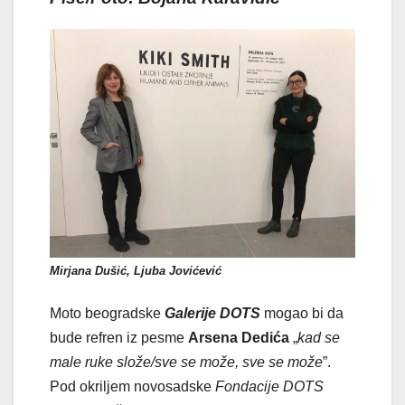
Mirjana Dušić, Ljuba Jovićević
Moto beogradske
Galerije DOTS
mogao bi da
bude refren iz pesme
Arsena Dedića
„
kad se
male ruke slože/sve se može, sve se može
”.
Pod okriljem novosadske
Fondacije DOTS