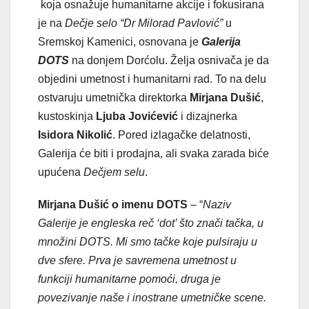
koja osnažuje humanitarne akcije i fokusirana
je na
Dečje selo “Dr Milorad Pavlović”
u
Sremskoj Kamenici, osnovana je
Galerija
DOTS
na donjem Dorćolu. Želja osnivača je da
objedini umetnost i humanitarni rad. To na delu
ostvaruju umetnička direktorka
Mirjana Dušić
,
kustoskinja
Ljuba Jovićević
i dizajnerka
Isidora Nikolić
. Pored izlagačke delatnosti,
Galerija će biti i prodajna, ali svaka zarada biće
upućena
Dečjem selu
.
Mirjana Dušić o imenu DOTS
– “
Naziv
Galerije je engleska reč ‘dot’ što znači tačka, u
množini DOTS. Mi smo tačke koje pulsiraju u
dve sfere. Prva je savremena umetnost u
funkciji humanitarne pomoći, druga je
povezivanje naše i inostrane umetničke scene.