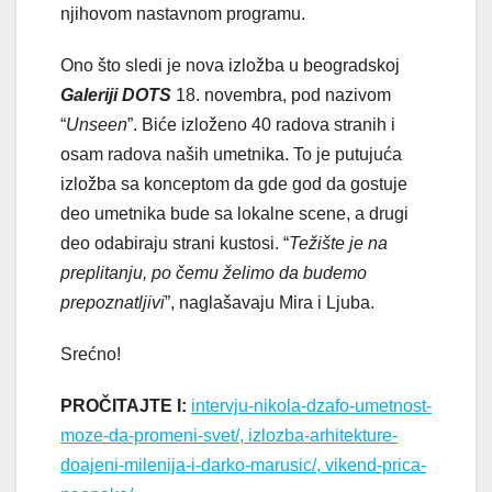
njihovom nastavnom programu.
Ono što sledi je nova izložba u beogradskoj
Galeriji DOTS
18. novembra, pod nazivom
“
Unseen
”. Biće izloženo 40 radova stranih i
osam radova naših umetnika. To je putujuća
izložba sa konceptom da gde god da gostuje
deo umetnika bude sa lokalne scene, a drugi
deo odabiraju strani kustosi. “
Težište je na
preplitanju, po čemu želimo da budemo
prepoznatljivi
”, naglašavaju Mira i Ljuba.
Srećno!
PROČITAJTE I:
intervju-nikola-dzafo-umetnost-
moze-da-promeni-svet/, izlozba-arhitekture-
doajeni-milenija-i-darko-marusic/, vikend-prica-