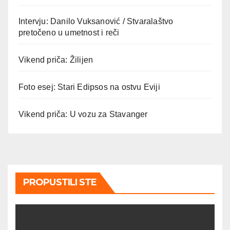
Intervju: Danilo Vuksanović / Stvaralaštvo
pretočeno u umetnost i reči
Vikend priča: Žilijen
Foto esej: Stari Edipsos na ostvu Eviji
Vikend priča: U vozu za Stavanger
PROPUSTILI STE