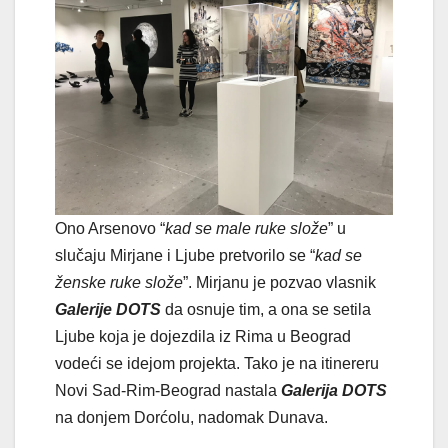
Ono Arsenovo “
kad se male ruke slože
” u
slučaju Mirjane i Ljube pretvorilo se “
kad se
ženske ruke slože
”. Mirjanu je pozvao vlasnik
Galerije DOTS
da osnuje tim, a ona se setila
Ljube koja je dojezdila iz Rima u Beograd
vodeći se idejom projekta. Tako je na itinereru
Novi Sad-Rim-Beograd nastala
Galerija DOTS
na donjem Dorćolu, nadomak Dunava.