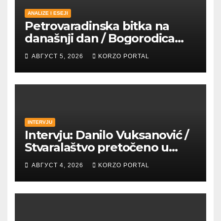
ANALIZE I ESEJI
Petrovaradinska bitka na
današnji dan / Bogorodica
pobednica u
АВГУСТ 5, 2026
KORZO PORTAL
petrovaradinskom Podgrađu
INTERVJU
Intervju: Danilo Vuksanović /
Stvaralaštvo pretočeno u
umetnost i reči
АВГУСТ 4, 2026
KORZO PORTAL