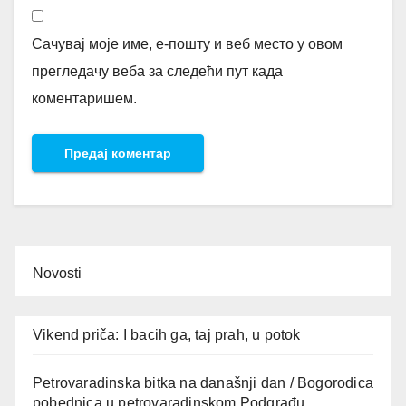
Сачувај моје име, е-пошту и веб место у овом
прегледачу веба за следећи пут када
коментаришем.
Novosti
Vikend priča: I bacih ga, taj prah, u potok
Petrovaradinska bitka na današnji dan / Bogorodica
pobednica u petrovaradinskom Podgrađu