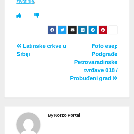
zivotinje
,
Кретање
Latinske crkve u
Foto esej:
Srbiji
Podgrađe
чланка
Petrovaradinske
tvrđave 018 /
Probuđeni grad
By
Korzo Portal