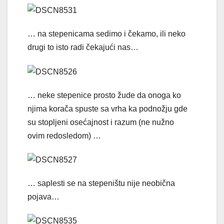
… na stepenicama sedimo i čekamo, ili neko
drugi to isto radi čekajući nas…
… neke stepenice prosto žude da onoga ko
njima korača spuste sa vrha ka podnožju gde
su stopljeni osećajnost i razum (ne nužno
ovim redosledom) …
… saplesti se na stepeništu nije neobična
pojava…