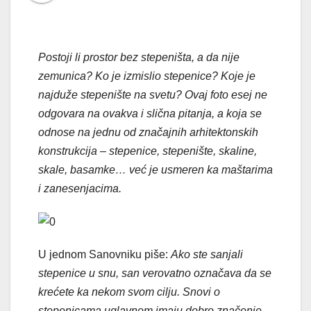
Postoji li prostor bez stepeništa, a da nije
zemunica? Ko je izmislio stepenice? Koje je
najduže stepenište na svetu? Ovaj foto esej ne
odgovara na ovakva i slična pitanja, a koja se
odnose na jednu od značajnih arhitektonskih
konstrukcija – stepenice, stepenište, skaline,
skale, basamke… već je usmeren ka maštarima
i zanesenjacima.
U jednom Sanovniku piše:
Ako ste sanjali
stepenice u snu, san verovatno označava da se
krećete ka nekom svom cilju. Snovi o
stepenicama uglavnom imaju dobro značenje..
.