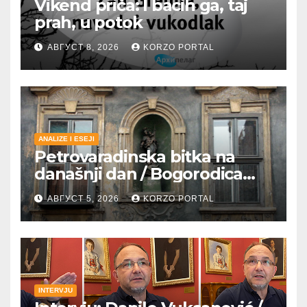
Vikend priča: I bacih ga, taj
prah, u potok
АВГУСТ 8, 2026
KORZO PORTAL
ANALIZE I ESEJI
Petrovaradinska bitka na
današnji dan / Bogorodica
pobednica u
АВГУСТ 5, 2026
KORZO PORTAL
petrovaradinskom Podgrađu
INTERVJU