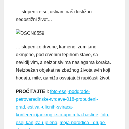
… stepenice su, ustvari, naš dostižni i
nedostižni život…
… stepenice drvene, kamene, zemljane,
okrnjene, pod crvenim tepihom slave, sa
nevidljivim, a neizbrisivima naslagama koraka.
Neizbežan objekat neizbežnog života svih koji
hodaju, mile, gamižu osvajajući rupičasti život.
PROČITAJTE I:
foto-esej-podgrade-
petrovaradinske-tvrdave-018-probudeni-
grad
,
estival-ulicnih-sviraca-
konferencijaokrugli-sto-upotreba-bastine
,
foto-
esej-kanjiza-i-jelena
,
moja-porodica-i-druge-