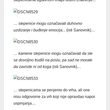
…
stepenice mogu označavati duhovno
uzdizanje i buđenje emocija.
.. (isti Sanovnik)…
…
kamene stepenice mogu označavati da ste
se dovoljno trudili na poslu, pa sad ne morate
da zavisite ni od koga
(isti Sanovnik)…
… stepenicama se penjemo do vrha, ali one
nisu odgovorne za vrh koji nije opravdao napor
uspinjanja…