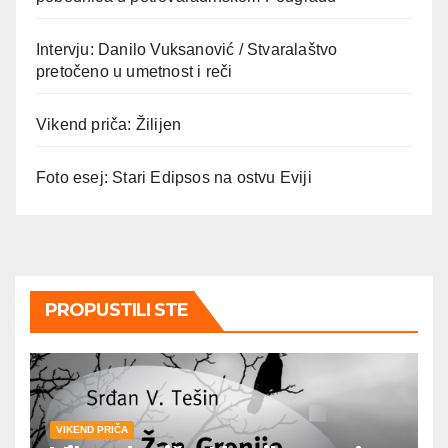
Intervju: Danilo Vuksanović / Stvaralaštvo
pretočeno u umetnost i reči
Vikend priča: Žilijen
Foto esej: Stari Edipsos na ostvu Eviji
PROPUSTILI STE
VIKEND PRIČA