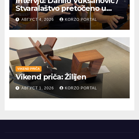
Intervju: Danilo Vuksanović /
Stvaralaštvo pretočeno u
umetnost i reči
АВГУСТ 4, 2026
KORZO PORTAL
VIKEND PRIČA
Vikend priča: Žilijen
АВГУСТ 1, 2026
KORZO PORTAL