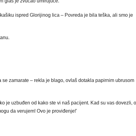
en glas je zvučao umirujuće.
šiku ispred Glorijinog lica – Povreda je bila teška, ali smo je
ranu.
da se zamarate – rekla je blago, ovlaš dotakla papirnim ubrusom
.
ko je uzbuđen od kako ste vi naš pacijent. Kad su vas dovezli, o
 mogu da verujem! Ovo je proviđenje!’