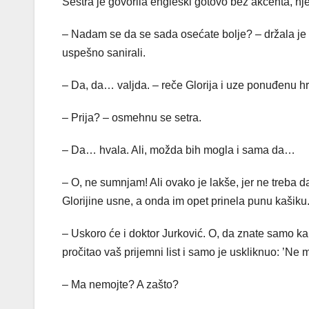
Sestra je govorila engleski gotovo bez akcenta, nj
– Nadam se da se sada osećate bolje? – držala je ka
uspešno sanirali.
– Da, da… valjda. – reče Glorija i uze ponuđenu h
– Prija? – osmehnu se setra.
– Da… hvala. Ali, možda bih mogla i sama da…
– O, ne sumnjam! Ali ovako je lakše, jer ne treba 
Glorijine usne, a onda im opet prinela punu kašiku
– Uskoro će i doktor Jurković. O, da znate samo ka
pročitao vaš prijemni list i samo je uskliknuo: ’Ne
– Ma nemojte? A zašto?