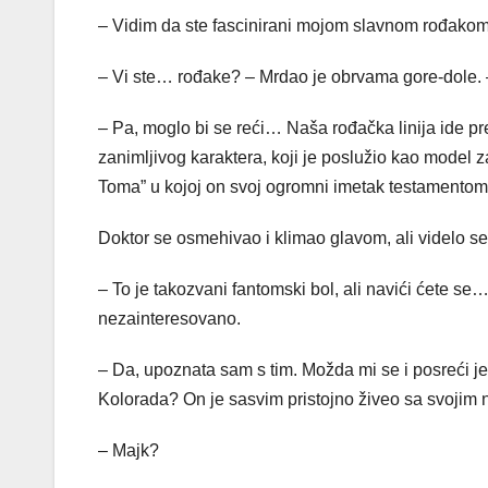
– Vidim da ste fascinirani mojom slavnom rođak
– Vi ste… rođake? – Mrdao je obrvama gore-dole. 
– Pa, moglo bi se reći… Naša rođačka linija ide p
zanimljivog karaktera, koji je poslužio kao model 
Toma” u kojoj on svoj ogromni imetak testamento
Doktor se osmehivao i klimao glavom, ali videlo se 
– To je takozvani fantomski bol, ali navići ćete se… 
nezainteresovano.
– Da, upoznata sam s tim. Možda mi se i posreći 
Kolorada? On je sasvim pristojno živeo sa svoji
– Majk?