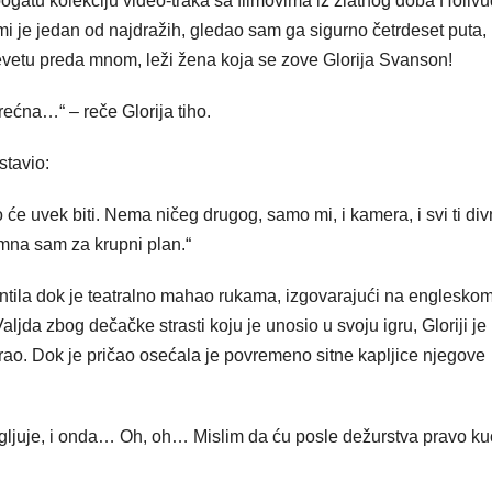
bogatu kolekciju video-traka sa filmovima iz zlatnog doba Holi
 je jedan od najdražih, gledao sam ga sigurno četrdeset puta, 
krevetu preda mnom, leži žena koja se zove Glorija Svanson!
ećna…“ – reče Glorija tiho.
stavio:
 to će uvek biti. Nema ničeg drugog, samo mi, i kamera, i svi ti div
mna sam za krupni plan.“
tila dok je teatralno mahao rukama, izgovarajući na englesko
a zbog dečačke strasti koju je unosio u svoju igru, Gloriji je 
itirao. Dok je pričao osećala je povremeno sitne kapljice njegove
amagljuje, i onda… Oh, oh… Mislim da ću posle dežurstva pravo ku