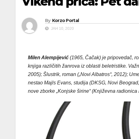
Vikend priča: Pet 
By
Korzo Portal
ЈАН 10, 2020
Milen Alempijević
(1965, Čačak) je pripovedač, roma
knjiga različitih žanrova iz oblasti beletristike. Va
2005); Šlustrik, roman („Novi Albatros“, 2012); Ume
nestao Majls Evans, studija (DKSG, Novi Beograd,
nove zborke „Konjske širine“ (Književna radionica