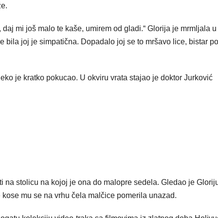
že.
 daj mi još malo te kaše, umirem od gladi.“ Glorija je mrmljala u
e bila joj je simpatična. Dopadalo joj se to mršavo lice, bistar p
ko je kratko pokucao. U okviru vrata stajao je doktor Jurković
i na stolicu na kojoj je ona do malopre sedela. Gledao je Glorij
e kose mu se na vrhu čela malčice pomerila unazad.