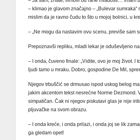
– Ja sam, znate, filmofil od rane mladosti… Imam 
– klimao je glavom značajno – „Bulevar sumraka“ mi
mislim da je ravno čudu to što u mojoj bolnici, u 
– „Ne mogu da nastavim ovu scenu, previše sam sr
Prepoznavši repliku, mladi lekar je oduševljeno na
– I onda, čuveno finale: „Vidite, ovo je moj život. I
ljudi tamo u mraku. Dobro, gospodine De Mil, spre
Njegov trbuščić se drmusao ispod uskog belog man
jakim akcentom tekst nesrećne Norme Dezmond. Valjd
simpatičan. Čak ni njegov piskutavi glas je nije ir
pljuvačke na svom obrazu.
– I onda kreće, i onda prilazi, i onda joj se lik z
ga gledam opet!