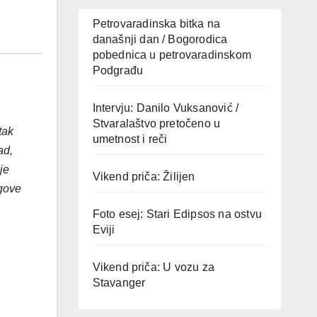
Petrovaradinska bitka na
današnji dan / Bogorodica
pobednica u petrovaradinskom
Podgrađu
Intervju: Danilo Vuksanović /
Stvaralaštvo pretočeno u
tak
umetnost i reči
ad,
je
Vikend priča: Žilijen
egove
Foto esej: Stari Edipsos na ostvu
Eviji
Vikend priča: U vozu za
Stavanger