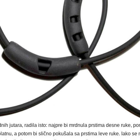
dnih jutara, radila isto: najpre bi mrdnula prstima desne ruke, p
latnu, a potom bi slično pokušala sa prstima leve ruke. Iako se n