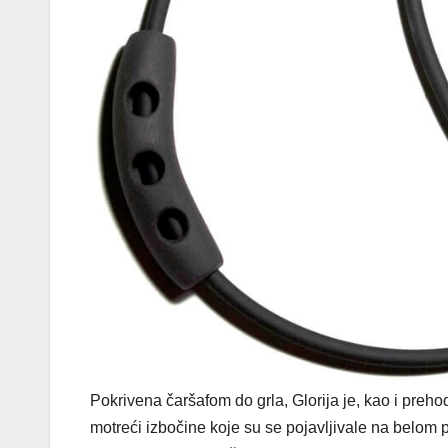
Pokrivena čaršafom do grla, Glorija je, kao i preho
motreći izbočine koje su se pojavljivale na belom p