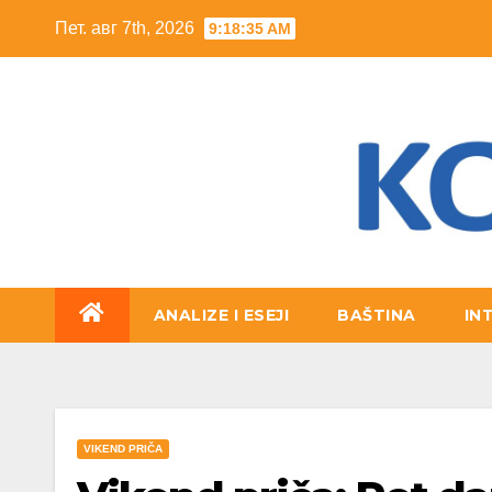
Skip
Пет. авг 7th, 2026
9:18:36 AM
to
content
ANALIZE I ESEJI
BAŠTINA
IN
VIKEND PRIČA