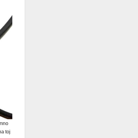
omno
a toj