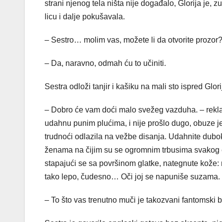
strani njenog tela ništa nije događalo, Glorija je, 
licu i dalje pokušavala.
– Sestro… molim vas, možete li da otvorite prozor
– Da, naravno, odmah ću to učiniti.
Sestra odloži tanjir i kašiku na mali sto ispred Glori
– Dobro će vam doći malo svežeg vazduha. – rekla 
udahnu punim plućima, i nije prošlo dugo, obuze j
trudnoći odlazila na vežbe disanja. Udahnite dubok
ženama na čijim su se ogromnim trbusima svakog 
stapajući se sa površinom glatke, nategnute kože: 
tako lepo, čudesno… Oči joj se napuniše suzama.
– To što vas trenutno muči je takozvani fantomski 