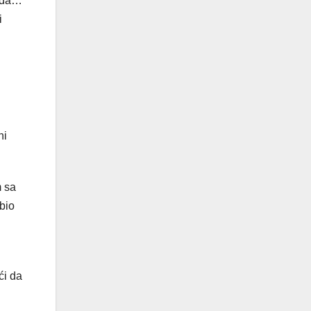
vuda…
i
ni
m sa
bio
ći da