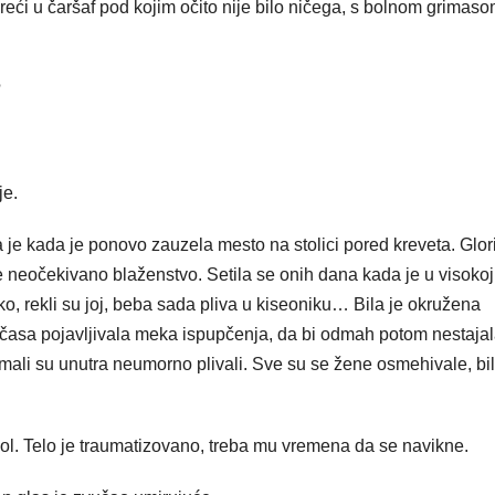
zureći u čaršaf pod kojim očito nije bilo ničega, s bolnom grimas
?
je.
je kada je ponovo zauzela mesto na stolici pored kreveta. Glor
e neočekivano blaženstvo. Setila se onih dana kada je u visokoj
o, rekli su joj, beba sada pliva u kiseoniku… Bila je okružena
časa pojavljivala meka ispupčenja, da bi odmah potom nestaja
mali su unutra neumorno plivali. Sve su se žene osmehivale, bil
bol. Telo je traumatizovano, treba mu vremena da se navikne.