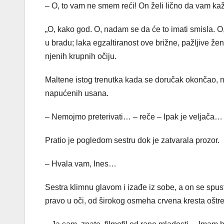
– O, to vam ne smem reći! On želi lično da vam ka
„O, kako god. O, nadam se da će to imati smisla. O,
u bradu; laka egzaltiranost ove brižne, pažljive žen
njenih krupnih očiju.
Maltene istog trenutka kada se doručak okončao, ne
napućenih usana.
– Nemojmo preterivati… – reče – Ipak je veljača…
Pratio je pogledom sestru dok je zatvarala prozor.
– Hvala vam, Ines…
Sestra klimnu glavom i izađe iz sobe, a on se spust
pravo u oči, od širokog osmeha crvena kresta oštr