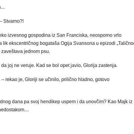
om…
– Stvarno?!
reko izvesnog gospodina iz San Franciska, neosporno vrlo
za lik ekscentričnog bogataša Ogija Svansona u epizodi „Talično
m zaveštava jednom psu.
da joj ne veruje. Kad se bol opet javio, Glorija zastenja.
– rekao je, Gloriji se učinilo, prilično hladno, gotovo
jednog dana pa svoj hendikep uspem i da unovčim? Kao Majk iz
m nedostakom…