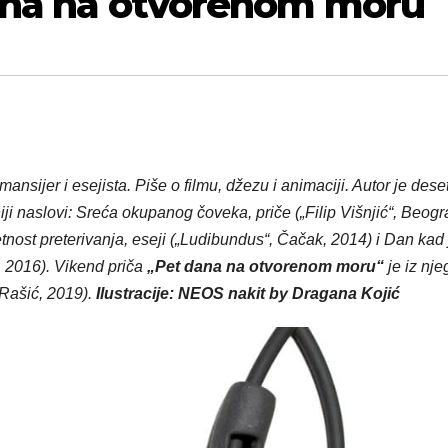
dana na otvorenom moru
nsijer i esejista. Piše o filmu, džezu i animaciji. Autor je dese
žniji naslovi: Sreća okupanog čoveka, priče („Filip Višnjić“, Beogr
tnost preterivanja, eseji („Ludibundus“, Čačak, 2014) i Dan kad 
 2016). Vikend priča
„Pet dana na otvorenom moru“
je iz nj
 Rašić, 2019).
Ilustracije:
NEOS nakit by Dragana Kojić