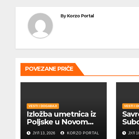
By
Korzo Portal
POVEZANE PRIČE
VESTI I DOGAĐAJI
VESTI I 
Izložba umetnica iz
Savr
Poljske u Novom
Subo
Sadu
Trtov
ЈУЛ 13, 2026
KORZO PORTAL
ЈУЛ 1
umet