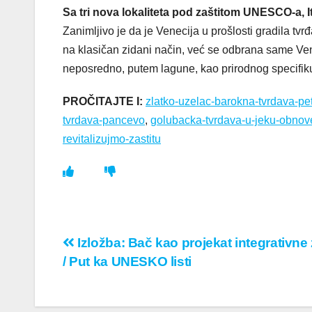
Sa tri nova lokaliteta pod zaštitom UNESCO-a, I
Zanimljivo je da je Venecija u prošlosti gradila tvr
na klasičan zidani način, već se odbrana same Veneci
neposredno, putem lagune, kao prirodnog specifiku
PROČITAJTE I:
zlatko-uzelac-barokna-tvrdava-pet
tvrdava-pancevo
,
golubacka-tvrdava-u-jeku-obnov
revitalizujmo-zastitu
Кретање
Izložba: Bač kao projekat integrativne 
/ Put ka UNESKO listi
чланка