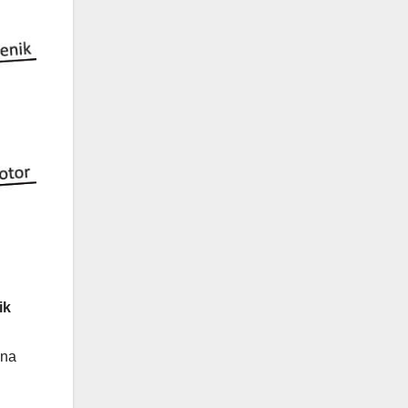
ik
 na