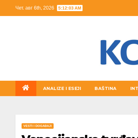
Skip
Чет. авг 6th, 2026
5:12:04 AM
to
content
ANALIZE I ESEJI
BAŠTINA
IN
VESTI I DOGAĐAJI