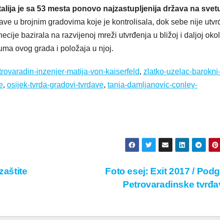
talija je sa 53 mesta ponovo najzastupljenija država na svet
đave u brojnim gradovima koje je kontrolisala, dok sebe nije utvr
je bazirala na razvijenoj mreži utvrđenja u bližoj i daljoj okoli
ma ovog grada i položaja u njoj.
rovaradin-inzenjer-matija-von-kaiserfeld
,
zlatko-uzelac-barokni
e
,
osijek-tvrda-gradovi-tvrdave
,
tanja-damljanovic-conley-
zaštite
Foto esej: Exit 2017 / Pod
Petrovaradinske tvrđ