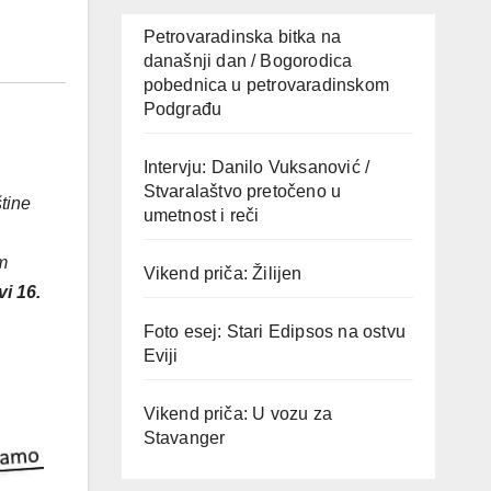
Petrovaradinska bitka na
današnji dan / Bogorodica
pobednica u petrovaradinskom
Podgrađu
Intervju: Danilo Vuksanović /
Stvaralaštvo pretočeno u
tine
umetnost i reči
m
Vikend priča: Žilijen
i 16.
Foto esej: Stari Edipsos na ostvu
Eviji
Vikend priča: U vozu za
Stavanger