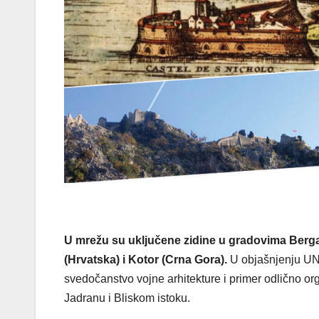
U mrežu su uključene zidine u gradovima Bergam
(Hrvatska) i Kotor (Crna Gora).
U objašnjenju UNE
svedočanstvo vojne arhitekture i primer odlično o
Jadranu i Bliskom istoku.