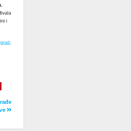
u.
đivala
ni i
-grad-
građe
ave