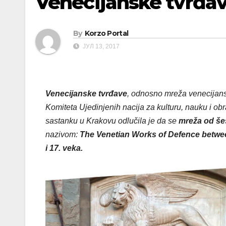
Venecijanske tvrđav
By
Korzo Portal
ЈУЛ 13, 2017
Venecijanske tvrđave
, odnosno mreža venecijans
Komiteta Ujedinjenih nacija za kulturu, nauku i o
sastanku u Krakovu odlučila je da se
mreža od šes
nazivom:
The Venetian Works of Defence betwee
i 17. veka.