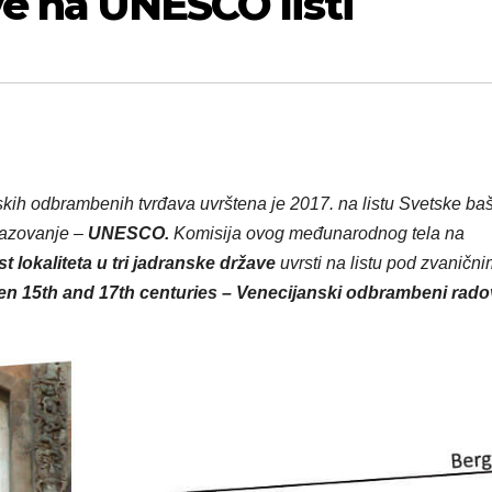
e na UNESCO listi
kih odbrambenih tvrđava uvrštena je 2017. na listu Svetske baš
brazovanje –
UNESCO.
Komisija ovog međunarodnog tela na
t lokaliteta u tri jadranske države
uvrsti na listu pod zvanični
n 15th and 17th centuries – Venecijanski odbrambeni radov