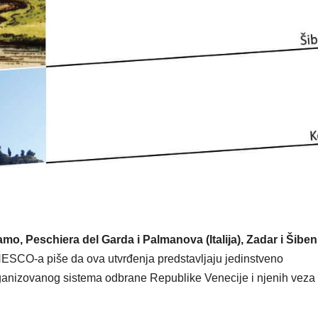
o, Peschiera del Garda i Palmanova (Italija), Zadar i Šiben
SCO-a piše da ova utvrđenja predstavljaju jedinstveno
rganizovanog sistema odbrane Republike Venecije i njenih veza