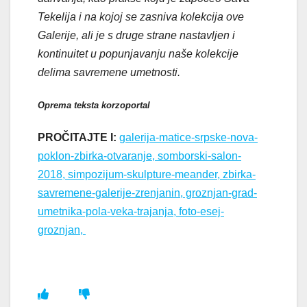
Tekelija i na kojoj se zasniva kolekcija ove
Galerije, ali je s druge strane nastavljen i
kontinuitet u popunjavanju naše kolekcije
delima savremene umetnosti.
Oprema teksta korzoportal
PROČITAJTE I:
galerija-matice-srpske-nova-
poklon-zbirka-otvaranje, somborski-salon-
2018, simpozijum-skulpture-meander, zbirka-
savremene-galerije-zrenjanin, groznjan-grad-
umetnika-pola-veka-trajanja, foto-esej-
groznjan,