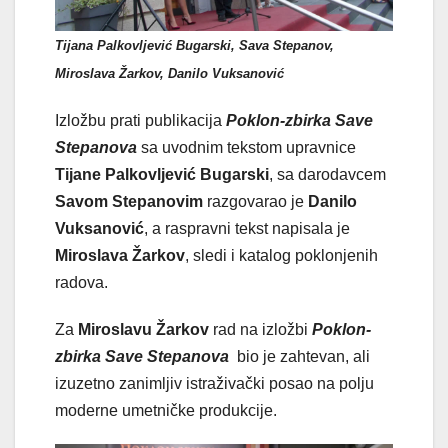
Tijana Palkovljević Bugarski, Sava Stepanov,
Miroslava Žarkov, Danilo Vuksanović
Izložbu prati publikacija
Poklon-zbirka Save
Stepanova
sa uvodnim tekstom upravnice
Tijane Palkovljević Bugarski
, sa darodavcem
Savom Stepanovim
razgovarao je
Danilo
Vuksanović
, a raspravni tekst napisala je
Miroslava Žarkov
, sledi i katalog poklonjenih
radova.
Za
Miroslavu Žarkov
rad na izložbi
Poklon-
zbirka Save Stepanova
bio je zahtevan, ali
izuzetno zanimljiv istraživački posao na polju
moderne umetničke produkcije.