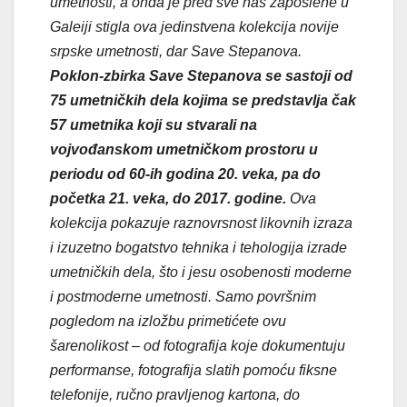
umetnosti, a onda je pred sve nas zaposlene u
Galeiji stigla ova jedinstvena kolekcija novije
srpske umetnosti, dar Save Stepanova.
Poklon-zbirka Save Stepanova se sastoji od
75 umetničkih dela kojima se predstavlja čak
57 umetnika koji su stvarali na
vojvođanskom umetničkom prostoru u
periodu od 60-ih godina 20. veka, pa do
početka 21. veka, do 2017. godine.
Ova
kolekcija pokazuje raznovrsnost likovnih izraza
i izuzetno bogatstvo tehnika i tehologija izrade
umetničkih dela, što i jesu osobenosti moderne
i postmoderne umetnosti. Samo površnim
pogledom na izložbu primetićete ovu
šarenolikost – od fotografija koje dokumentuju
performanse, fotografija slatih pomoću fiksne
telefonije, ručno pravljenog kartona, do