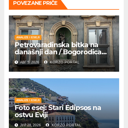
POVEZANE PRIČE
ANALIZE I ESEJI
Petrovaradinska bitka na
današnji dan / Bogorodica
pobednica u
АВГ 5, 2026
KORZO PORTAL
petrovaradinskom Podgrađu
ANALIZE I ESEJI
Foto esej: Stari Edipsos na
ostvu Eviji
ЈУЛ 28, 2026
KORZO PORTAL