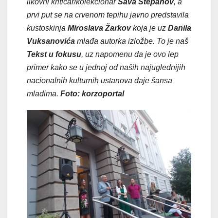
likovni kritičar/kolekcionar
Sava Stepanov
, a
prvi put se na crvenom tepihu javno predstavila
kustoskinja
Miroslava Žarkov
koja je uz
Danila
Vuksanovića
mlađa autorka izložbe. To je naš
Tekst u fokusu
, uz napomenu da je ovo lep
primer kako se u jednoj od naših najuglednijih
nacionalnih kulturnih ustanova daje šansa
mladima.
Foto: korzoportal