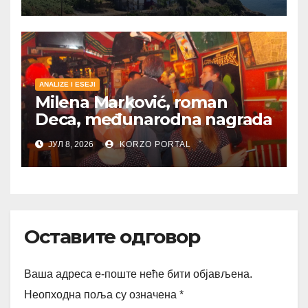
ANALIZE I ESEJI
Milena Marković, roman
Deca, međunarodna nagrada
ЈУЛ 8, 2026
KORZO PORTAL
Оставите одговор
Ваша адреса е-поште неће бити објављена.
Неопходна поља су означена
*