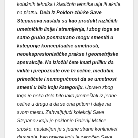
kolažnih tehnika i klasičnih tehnika ulja ili akrila
na platnu.
Dela iz Poklon-zbirke Save
Stepanova nastala su kao produkt različitih
umetničkih linija i stremljenja, i zbog toga se
samo grubo posmatrano mogu smestiti u
kategorije konceptualne umetnosti,
neoekspresionističke prakse i geometrijske
apstrakcije.
Na izložbi ćete imati priliku da
vidite i prepoznate ove tri celine, međutim,
primetićete i nemogućnost da se umetnost
smesti u bilo koju kategoriju.
Upravo zbog
toga je neka dela bilo lako premeštati iz jedne
celine u drugu a da se ona pritom i dalje na
svom mestu. Zahvaljujući kolekciji Save
Stepanov koju je poklonio Galeriji Matice
srpske, nastavljen je s jedne strane kontinuitet
darivanja, kao prakse koju je započeo Sava