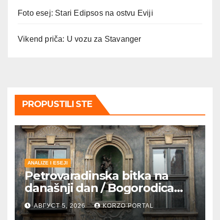
Foto esej: Stari Edipsos na ostvu Eviji
Vikend priča: U vozu za Stavanger
PROPUSTILI STE
ANALIZE I ESEJI
Petrovaradinska bitka na
današnji dan / Bogorodica
pobednica u
АВГУСТ 5, 2026
KORZO PORTAL
petrovaradinskom Podgrađu