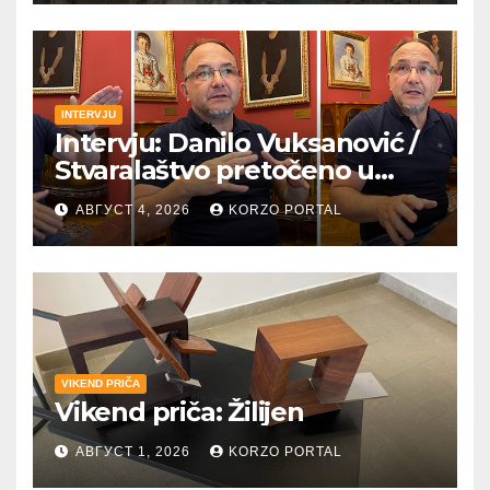
INTERVJU
Intervju: Danilo Vuksanović /
Stvaralaštvo pretočeno u
umetnost i reči
АВГУСТ 4, 2026
KORZO PORTAL
VIKEND PRIČA
Vikend priča: Žilijen
АВГУСТ 1, 2026
KORZO PORTAL