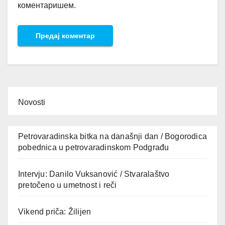
коментаришем.
Novosti
Petrovaradinska bitka na današnji dan / Bogorodica
pobednica u petrovaradinskom Podgrađu
Intervju: Danilo Vuksanović / Stvaralaštvo
pretočeno u umetnost i reči
Vikend priča: Žilijen