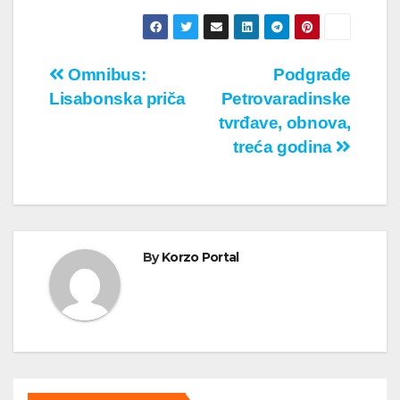
Кретање
Omnibus:
Podgrađe
Lisabonska priča
Petrovaradinske
чланка
tvrđave, obnova,
treća godina
By
Korzo Portal