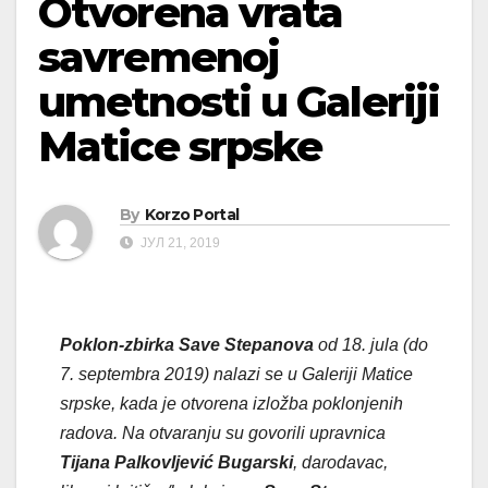
Otvorena vrata
savremenoj
umetnosti u Galeriji
Matice srpske
By
Korzo Portal
ЈУЛ 21, 2019
Poklon-zbirka Save Stepanova
od 18. jula (do
7. septembra 2019) nalazi se u Galeriji Matice
srpske, kada je otvorena izložba poklonjenih
radova. Na otvaranju su govorili upravnica
Tijana Palkovljević
Bugarski
, darodavac,