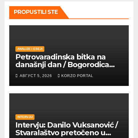
PROPUSTILI STE
ANALIZE I ESEJI
Petrovaradinska bitka na
današnji dan / Bogorodica
pobednica u
АВГУСТ 5, 2026
KORZO PORTAL
petrovaradinskom Podgrađu
INTERVJU
Intervju: Danilo Vuksanović /
Stvaralaštvo pretočeno u