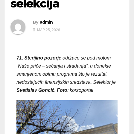
selekcija
By
admin
МАР 25, 2026
71. Sterijino pozorje
održaće se pod motom
“Naše priče – sećanja i stradanja”, u donekle
smanjenom obimu programa što je rezultat
nedostajućih finansijskih sredstava. Selektor je
Svetislav Goncić. Foto
: korzoportal