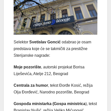
Selektor
Svetislav Goncić
odabrao je osam
predstava koje će se takmičiti za prestižne
Sterijanske nagrade:
Moje pozorište
, autorski projekat Borisa
Liješevića, Atelje 212, Beograd
Centrala za humor
, tekst Đorđe Kosić, režija
Olja Đorđević, Narodno pozorište, Beograd
Gospođa ministarka (Gospa ministrica
), tekst
Branislav Nušić, režija Veljko Mićunović,