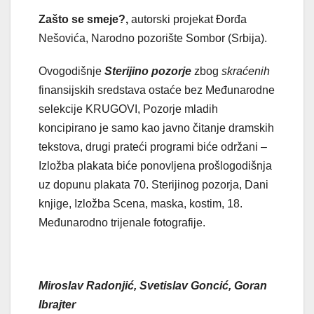
Zašto se smeje?,
autorski projekat Đorđa
Nešovića, Narodno pozorište Sombor (Srbija).
Ovogodišnje
Sterijino pozorje
zbog
skraćenih
finansijskih sredstava ostaće bez Međunarodne
selekcije KRUGOVI, Pozorje mladih
koncipirano je samo kao javno čitanje dramskih
tekstova, drugi prateći programi biće održani –
Izložba plakata biće ponovljena prošlogodišnja
uz dopunu plakata 70. Sterijinog pozorja, Dani
knjige, Izložba Scena, maska, kostim, 18.
Međunarodno trijenale fotografije.
Miroslav Radonjić, Svetislav Goncić, Goran
Ibrajter