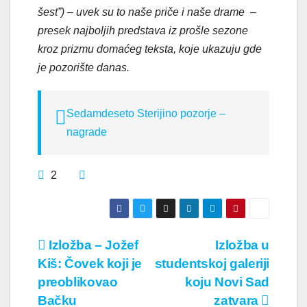
šest”) – uvek su to naše priče i naše drame –
presek najboljih predstava iz prošle sezone
kroz prizmu domaćeg teksta, koje ukazuju gde
je pozorište danas.
Sedamdeseto Sterijino pozorje –
nagrade
2
Кретање
Izložba – Jožef
Izložba u
Kiš: Čovek koji je
studentskoj galeriji
чланка
preoblikovao
koju Novi Sad
Bačku
zatvara