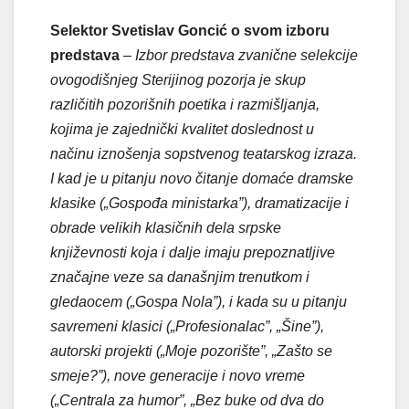
Selektor Svetislav Goncić o svom izboru
predstava
–
Izbor predstava zvanične selekcije
ovogodišnjeg Sterijinog pozorja je skup
različitih pozorišnih poetika i razmišljanja,
kojima je zajednički kvalitet doslednost u
načinu iznošenja sopstvenog teatarskog izraza.
I kad je u pitanju novo čitanje domaće dramske
klasike („Gospođa ministarka”), dramatizacije i
obrade velikih klasičnih dela srpske
književnosti koja i dalje imaju prepoznatljive
značajne veze sa današnjim trenutkom i
gledaocem („Gospa Nola”), i kada su u pitanju
savremeni klasici („Profesionalac”, „Šine”),
autorski projekti („Moje pozorište”, „Zašto se
smeje?”), nove generacije i novo vreme
(„Centrala za humor”, „Bez buke od dva do