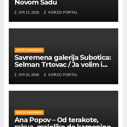
Novom Sadu
ЈУЛ 13, 2026
KORZO PORTAL
VESTI I DOGAĐAJI
Savremena galerija Subotica:
Selman Trtovac / Ja volim i
umetnost drugih
ЈУЛ 10, 2026
KORZO PORTAL
VESTI I DOGAĐAJI
Ana Popov – Od terakote,
rakua, majolike do kamenine