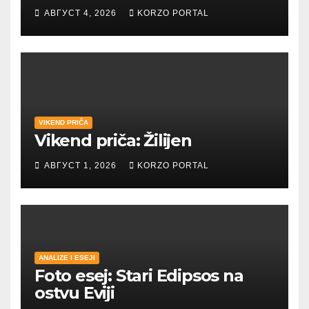
umetnost i reči
АВГУСТ 4, 2026
KORZO PORTAL
VIKEND PRIČA
Vikend priča: Žilijen
АВГУСТ 1, 2026
KORZO PORTAL
ANALIZE I ESEJI
Foto esej: Stari Edipsos na
ostvu Eviji