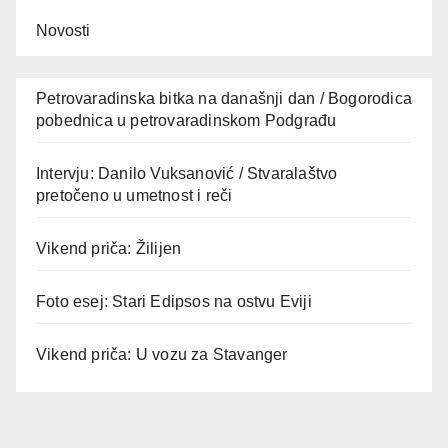
Novosti
Petrovaradinska bitka na današnji dan / Bogorodica
pobednica u petrovaradinskom Podgrađu
Intervju: Danilo Vuksanović / Stvaralaštvo
pretočeno u umetnost i reči
Vikend priča: Žilijen
Foto esej: Stari Edipsos na ostvu Eviji
Vikend priča: U vozu za Stavanger