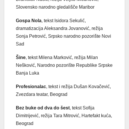
Slovensko narodno gledališče Maribor
Gospa Nola
, tekst Isidora Sekulić,
dramatizacija Aleksandra Jovanović, režija
Sonja Petrović, Srpsko narodno pozorište Novi
Sad
Šine
, tekst Milena Marković, režija Milan
Nešković, Narodno pozorište Republike Srpske
Banja Luka
Profesionalac
, tekst i režija Dušan Kovačević,
Zvezdara teatar, Beograd
Bez buke od dva do šest
, tekst Sofija
Dimitrijević, režija Tara Mitrović, Hartefakt kuća,
Beograd