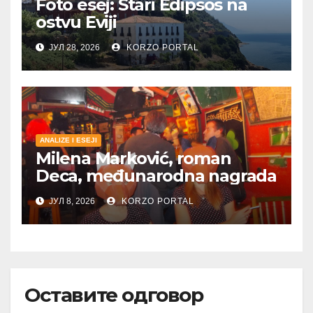
Foto esej: Stari Edipsos na
ostvu Eviji
ЈУЛ 28, 2026
KORZO PORTAL
ANALIZE I ESEJI
Milena Marković, roman
Deca, međunarodna nagrada
ЈУЛ 8, 2026
KORZO PORTAL
Оставите одговор