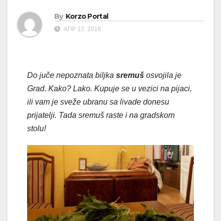
By
Korzo Portal
АПР 12, 2016
Do juče nepoznata biljka
sremuš
osvojila je
Grad. Kako? Lako. Kupuje se u vezici na pijaci,
ili vam je sveže ubranu sa livade donesu
prijatelji. Tada sremuš raste i na gradskom
stolu!