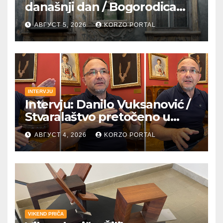
današnji dan / Bogorodica
pobednica u
АВГУСТ 5, 2026
KORZO PORTAL
petrovaradinskom Podgrađu
INTERVJU
Intervju: Danilo Vuksanović /
Stvaralaštvo pretočeno u
umetnost i reči
АВГУСТ 4, 2026
KORZO PORTAL
VIKEND PRIČA