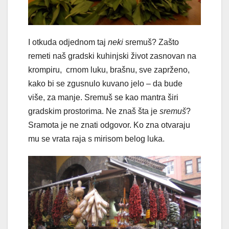
I otkuda odjednom taj
neki
sremuš? Zašto
remeti naš gradski kuhinjski život zasnovan na
krompiru, crnom luku, brašnu, sve zaprženo,
kako bi se zgusnulo kuvano jelo – da bude
više, za manje. Sremuš se kao mantra širi
gradskim prostorima. Ne znaš šta je
sremuš
?
Sramota je ne znati odgovor. Ko zna otvaraju
mu se vrata raja s mirisom belog luka.