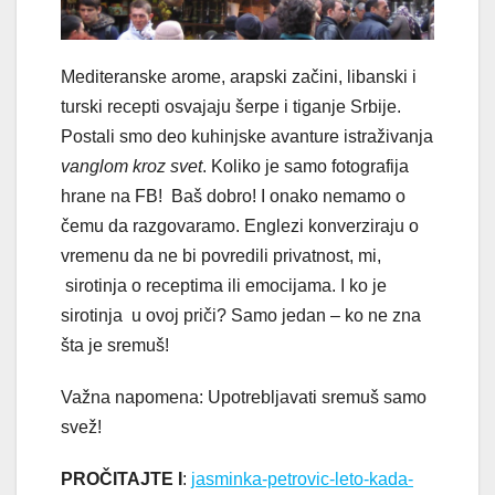
Mediteranske arome, arapski začini, libanski i
turski recepti osvajaju šerpe i tiganje Srbije.
Postali smo deo kuhinjske avanture istraživanja
vanglom kroz svet
. Koliko je samo fotografija
hrane na FB! Baš dobro! I onako nemamo o
čemu da razgovaramo. Englezi konverziraju o
vremenu da ne bi povredili privatnost, mi,
sirotinja o receptima ili emocijama. I ko je
sirotinja u ovoj priči? Samo jedan – ko ne zna
šta je sremuš!
Važna napomena: Upotrebljavati sremuš samo
svež!
PROČITAJTE I
:
jasminka-petrovic-leto-kada-