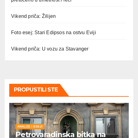
Vikend priča: Žilijen
Foto esej: Stari Edipsos na ostvu Eviji
Vikend priča: U vozu za Stavanger
PROPUSTILI STE
ANALIZE I ESEJI
Petrovaradinska bitka na