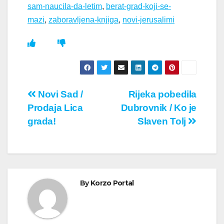
sam-naucila-da-letim
,
berat-grad-koji-se-
mazi
,
zaboravljena-knjiga
,
novi-jerusalimi
Кретање
Novi Sad /
Rijeka pobedila
Prodaja Lica
Dubrovnik / Ko je
чланка
grada!
Slaven Tolj
By
Korzo Portal