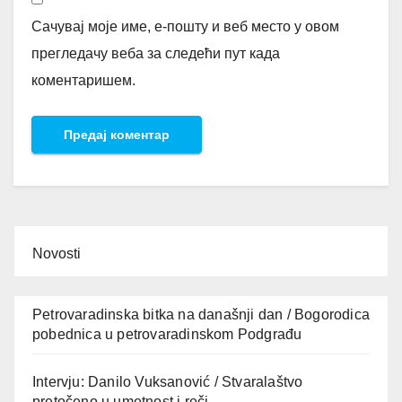
Сачувај моје име, е-пошту и веб место у овом
прегледачу веба за следећи пут када
коментаришем.
Novosti
Petrovaradinska bitka na današnji dan / Bogorodica
pobednica u petrovaradinskom Podgrađu
Intervju: Danilo Vuksanović / Stvaralaštvo
pretočeno u umetnost i reči